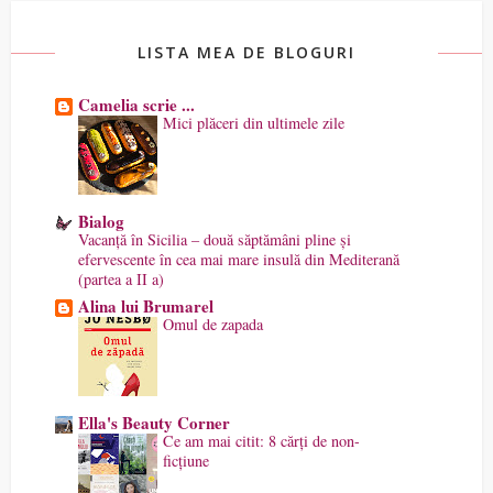
LISTA MEA DE BLOGURI
Camelia scrie ...
Mici plăceri din ultimele zile
Bialog
Vacanță în Sicilia – două săptămâni pline și
efervescente în cea mai mare insulă din Mediterană
(partea a II a)
Alina lui Brumarel
Omul de zapada
Ella's Beauty Corner
Ce am mai citit: 8 cărți de non-
ficțiune