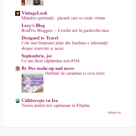
VintageLook
Mândria spirituală - păcatul care se crede virtute
Lory's Blog
BonPrix Bloggers – 4 rochii noi în garderoba mea
Designed to Travel
Cele mai frumoase plaje din Sardinia + informații
despre rezervări și acces
Septembrie, joi
Ce-am făcut săptămâna asta #184
By Dee make-up and more
Outfituri de carantina si ceva extra
Călătorește cu Ira
Traseu pentru trei saptamani in Filipine
Afișați tot