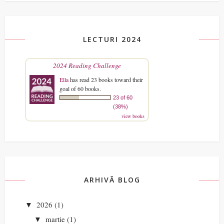
LECTURI 2024
2024 Reading Challenge
Ella
has read 23 books toward their
goal of 60 books.
23 of 60
(38%)
view books
ARHIVĂ BLOG
2026
(1)
▼
martie
(1)
▼