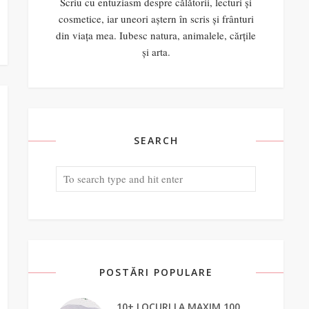
Scriu cu entuziasm despre călătorii, lecturi și
cosmetice, iar uneori aștern în scris și frânturi
din viața mea. Iubesc natura, animalele, cărțile
și arta.
SEARCH
POSTĂRI POPULARE
10+ LOCURI LA MAXIM 100