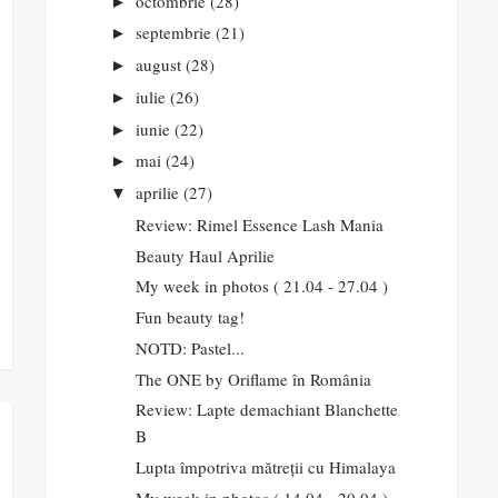
octombrie
(28)
►
septembrie
(21)
►
august
(28)
►
iulie
(26)
►
iunie
(22)
►
mai
(24)
►
aprilie
(27)
▼
Review: Rimel Essence Lash Mania
Beauty Haul Aprilie
My week in photos ( 21.04 - 27.04 )
Fun beauty tag!
NOTD: Pastel...
The ONE by Oriflame în România
Review: Lapte demachiant Blanchette
B
Lupta împotriva mătreții cu Himalaya
My week in photos ( 14.04 - 20.04 )