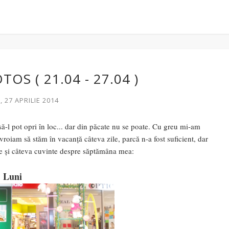
OS ( 21.04 - 27.04 )
 27 APRILIE 2014
să-l pot opri în loc... dar din păcate nu se poate. Cu greu mi-am
vroiam să stăm în vacanță câteva zile, parcă n-a fost suficient, dar
e și câteva cuvinte despre săptămâna mea:
Luni