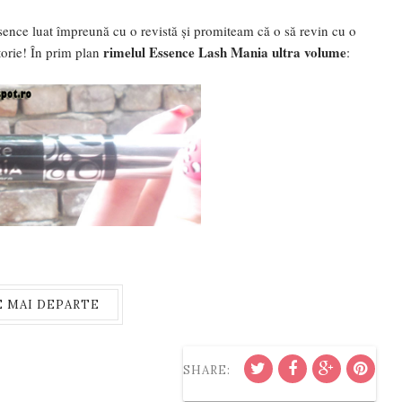
ssence luat împreună cu o revistă și promiteam că o să revin cu o
rimelul Essence Lash Mania ultra volume
torie! În prim plan
:
E MAI DEPARTE
SHARE: