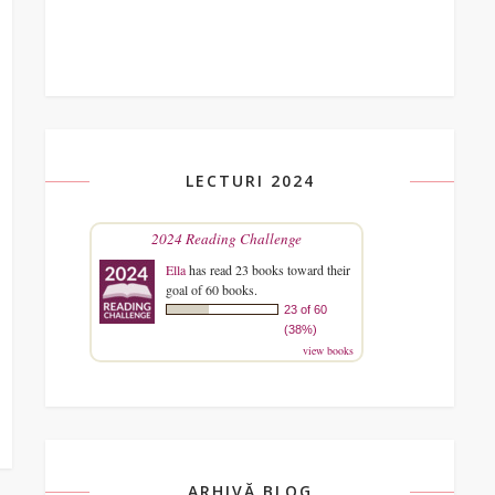
LECTURI 2024
2024 Reading Challenge
Ella
has read 23 books toward their
goal of 60 books.
23 of 60
(38%)
view books
ARHIVĂ BLOG