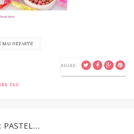
Sursă photo
E MAI DEPARTE
SHARE:
ERS
,
TAG
 PASTEL...