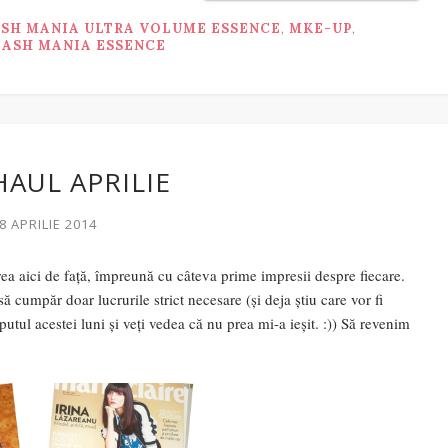
SH MANIA ULTRA VOLUME ESSENCE
,
MKE-UP
,
LASH MANIA ESSENCE
HAUL APRILIE
8 APRILIE 2014
ea aici de față, împreună cu câteva prime impresii despre fiecare.
 cumpăr doar lucrurile strict necesare (și deja știu care vor fi
utul acestei luni și veți vedea că nu prea mi-a ieșit. :)) Să revenim