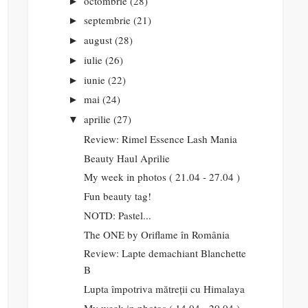
octombrie
(28)
►
septembrie
(21)
►
august
(28)
►
iulie
(26)
►
iunie
(22)
►
mai
(24)
►
aprilie
(27)
▼
Review: Rimel Essence Lash Mania
Beauty Haul Aprilie
My week in photos ( 21.04 - 27.04 )
Fun beauty tag!
NOTD: Pastel...
The ONE by Oriflame în România
Review: Lapte demachiant Blanchette
B
Lupta împotriva mătreții cu Himalaya
My week in photos ( 14.04 - 20.04 )