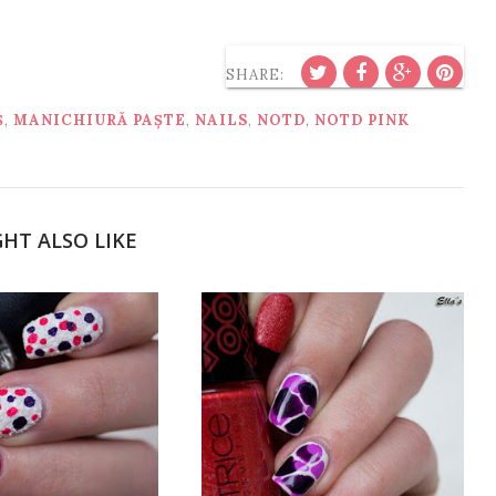
SHARE:
Ș
,
MANICHIURĂ PAȘTE
,
NAILS
,
NOTD
,
NOTD PINK
HT ALSO LIKE