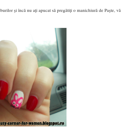
eburilor și încă nu ați apucat să pregătiți o manichiură de Paște, vă