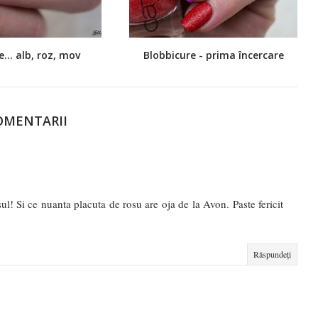
e... alb, roz, mov
Blobbicure - prima încercare
OMENTARII
l! Si ce nuanta placuta de rosu are oja de la Avon. Paste fericit
Răspundeți