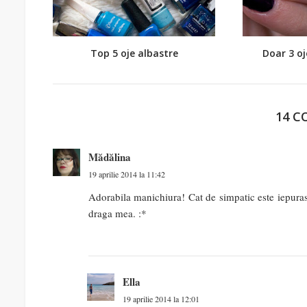
Top 5 oje albastre
Doar 3 oj
14 C
Mădălina
19 aprilie 2014 la 11:42
Adorabila manichiura! Cat de simpatic este iepurasu
draga mea. :*
Ella
19 aprilie 2014 la 12:01