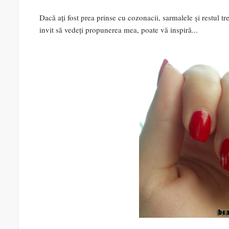
Dacă ați fost prea prinse cu cozonacii, sarmalele și restul tr
invit să vedeți propunerea mea, poate vă inspiră...