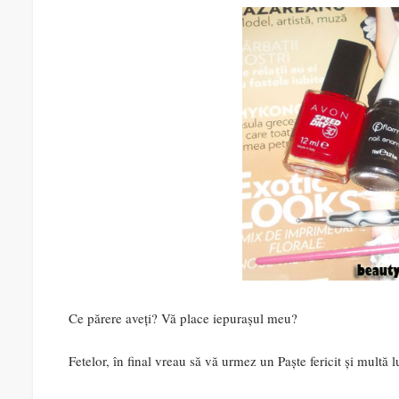
Ce părere aveți? Vă place iepurașul meu?
Fetelor, în final vreau să vă urmez un Paște fericit și multă 