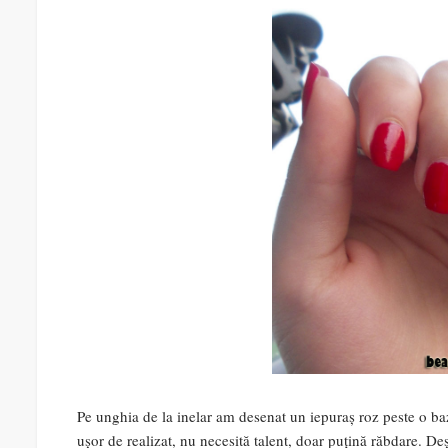
Pe unghia de la inelar am desenat un iepuraș roz peste o bază
ușor de realizat, nu necesită talent, doar puțină răbdare. Deș