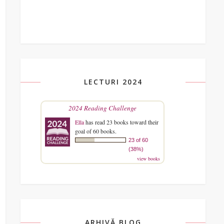
LECTURI 2024
2024 Reading Challenge
Ella
has read 23 books toward their
goal of 60 books.
23 of 60
(38%)
view books
ARHIVĂ BLOG