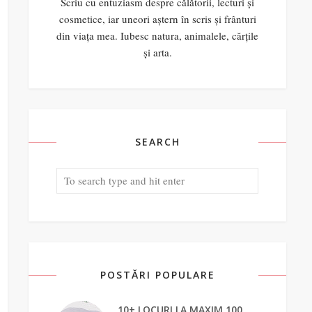
Scriu cu entuziasm despre călătorii, lecturi și
cosmetice, iar uneori aștern în scris și frânturi
din viața mea. Iubesc natura, animalele, cărțile
și arta.
SEARCH
POSTĂRI POPULARE
10+ LOCURI LA MAXIM 100