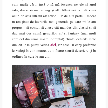
cam multe cărți, însă o să mă focusez pe ele și anul
ăsta, dar o să mai adaug și alte titluri noi la listă - mă
ocup de asta într-un alt articol. Pe de altă parte... măcar
m-am ținut de lucrurile mai generale pe care mi le-am
propus - să contui să citesc cât mai des din clasici și să
dau mai des șansă genurilor SF și fantasy (mai mult
spre cel din urmă m-am îndreptat). Toate lecturile mele
aici
din 2019 le puteți vedea
, iar cele 10 cărți preferate
le vedeți în continuare, cu o foarte scurtă descriere și în
ordinea în care le-am citit.