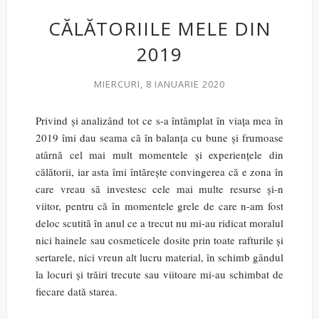
CĂLĂTORIILE MELE DIN
2019
MIERCURI, 8 IANUARIE 2020
Privind și analizând tot ce s-a întâmplat în viața mea în
2019 îmi dau seama că în balanța cu bune și frumoase
atârnă cel mai mult momentele și experiențele din
călătorii, iar asta îmi întărește convingerea că e zona în
care vreau să investesc cele mai multe resurse și-n
viitor, pentru că în momentele grele de care n-am fost
deloc scutită în anul ce a trecut nu mi-au ridicat moralul
nici hainele sau cosmeticele dosite prin toate rafturile și
sertarele, nici vreun alt lucru material, în schimb gândul
la locuri și trăiri trecute sau viitoare mi-au schimbat de
fiecare dată starea.