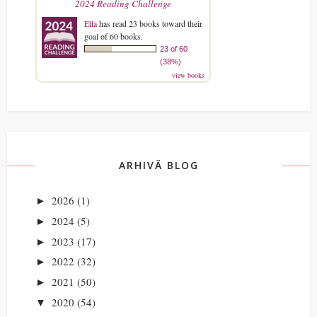
2024 Reading Challenge
Ella
has read 23 books toward their
goal of 60 books.
23 of 60
(38%)
view books
ARHIVĂ BLOG
2026
(1)
►
2024
(5)
►
2023
(17)
►
2022
(32)
►
2021
(50)
►
2020
(54)
▼