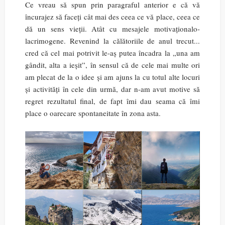
Ce vreau să spun prin paragraful anterior e că vă
încurajez să faceți cât mai des ceea ce vă place, ceea ce
dă un sens vieții. Atât cu mesajele motivaționalo-
lacrimogene. Revenind la călătoriile de anul trecut...
cred că cel mai potrivit le-aș putea încadra la „una am
gândit, alta a ieșit”, în sensul că de cele mai multe ori
am plecat de la o idee și am ajuns la cu totul alte locuri
și activități în cele din urmă, dar n-am avut motive să
regret rezultatul final, de fapt îmi dau seama că îmi
place o oarecare spontaneitate în zona asta.