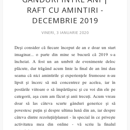
RAFT CU AMINTIRI -
DECEMBRIE 2019
VINERI, 3 IANUARIE 2020
Deși consider că fiecare început de an e doar un start
imaginar... o parte din mine se bucură că 2019 s-a
încheiat. A fost un an umbrit de evenimente deloc
plăcute, dar trăgând acum linie la final de an îmi dau
seama că nici amintirile și experiențele frumoase n-au
lipsit și încerc să mă concentrez pe acelea, iar în
postările viitoare o să împărtășesc și cu voi din ele pe
categorii, așa cum am făcut și anii trecuți. Acum vreau
doar să las câteva scurte gânduri generice și să
povestesc puțin și despre ultima lună din an, iar despre
câteva dintre rezoluții/planuri - în special în ce privește
activitatea mea din online - vă scriu la finalul