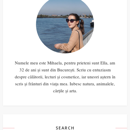
Numele meu este Mihaela, pentru prieteni sunt Ella, am
32 de ani și sunt din București. Scriu cu entuziasm
despre călătorii, lecturi și cosmetice, iar uneori aștern în
scris și frânturi din viața mea. Iubesc natura, animalele,
cărțile și arta.
SEARCH