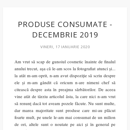
PRODUSE CONSUMATE -
DECEMBRIE 2019
VINERI, 17 IANUARIE 2020
Am vrut să scap de gunoiul cosmetic înainte de finalul
anului trecut, așa că le-am scos la fotografiat atunci și...
la atât m-am oprit, n-am avut dispoziție să scriu despre
ele și m-am gândit că oricum n-are nimeni chef să
citească despre asta în preajma sărbătorilor. De aceea
vine atât de târziu articolul ăsta, la care nici n-am vrut
să renunț dacă tot aveam pozele făcute. Nu sunt multe,
dar marea majoritate sunt produse care mi-au plăcut
foarte mult, pe unele le-am mai consumat de un milion
de ori, altele sunt o noutate pe aici și în general pe