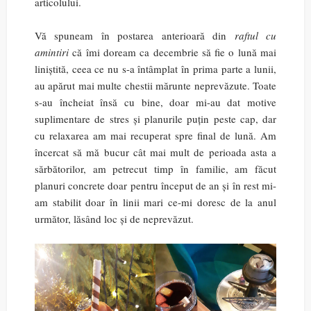
articolului.
Vă spuneam în postarea anterioară din
raftul cu
amintiri
că îmi doream ca decembrie să fie o lună mai
liniștită, ceea ce nu s-a întâmplat în prima parte a lunii,
au apărut mai multe chestii mărunte neprevăzute. Toate
s-au încheiat însă cu bine, doar mi-au dat motive
suplimentare de stres și planurile puțin peste cap, dar
cu relaxarea am mai recuperat spre final de lună. Am
încercat să mă bucur cât mai mult de perioada asta a
sărbătorilor, am petrecut timp în familie, am făcut
planuri concrete doar pentru început de an și în rest mi-
am stabilit doar în linii mari ce-mi doresc de la anul
următor, lăsând loc și de neprevăzut.