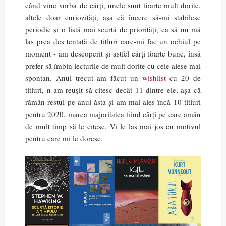
când vine vorba de cărți, unele sunt foarte mult dorite,
altele doar curiozități, așa că încerc să-mi stabilesc
periodic și o listă mai scurtă de priorități, ca să nu mă
las prea des tentată de titluri care-mi fac un ochiul pe
moment - am descoperit și astfel cărți foarte bune, însă
prefer să îmbin lecturile de mult dorite cu cele alese mai
spontan. Anul trecut am făcut un
wishlist
cu 20 de
titluri, n-am reușit să citesc decât 11 dintre ele, așa că
rămân restul pe anul ăsta și am mai ales încă 10 titluri
pentru 2020, marea majoritatea fiind cărți pe care amân
de mult timp să le citesc. Vi le las mai jos cu motivul
pentru care mi le doresc.