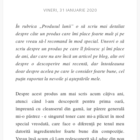
VINERI, 31 IANUARIE 2020
În rubrica „Produsul lunii” o să scriu mai detaliat
despre câte un produs care îmi place foarte mult și pe
care vreau să-l recomand în mod special. Uneori o să
scriu despre un produs pe care îl folosesc și îmi place
de ani, dar care nu are încă un articol pe blog, alte ori
despre o descoperire mai recentă, dar întotdeauna
doar despre acelea pe care le consider foarte bune, cel
puțin raportat la nevoile și așteptările mele.
Despre acest produs am mai scris acum câțiva ani,
atunci când l-am descoperit pentru prima oară,
împreună cu cleanserul din gamă, iar părere generală
mi-o păstrez - e singurul toner care mi-a plăcut în mod
special vreodată, care face o diferență pe tenul meu
datorită ingredientelor foarte bune din compoziție.
Vreau însă acum că l-am redescoperit să-l aduc din nou