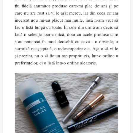
fiu fidelă anumitor produse care-mi plac de ani și pe
care nu are rost să vi le arăt mereu, iar din ceea ce am
încercat nou mi-au plăcut mai multe, însă n-am vrut să
fac o listă lungă cu toate. În cele din urmă am decis să
facă o selecție foarte mică, doar cu acele produse care
s-au remarcat în mod deosebit cu ceva - o obsesie, o
surpriză neașteptată, o redescoperire etc. Așa o să vi le
și prezint, nu o să fie un top propriu zis, într-o ordine a
preferințelor, ci o listă într-o ordine aleatorie.