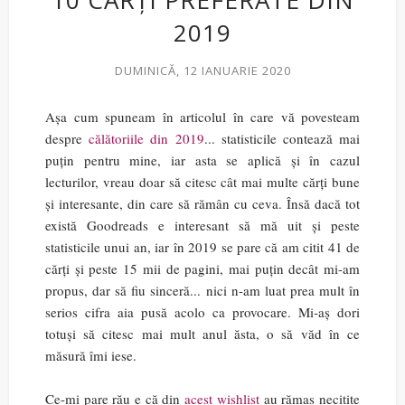
10 CĂRȚI PREFERATE DIN
2019
DUMINICĂ, 12 IANUARIE 2020
Așa cum spuneam în articolul în care vă povesteam
despre
călătoriile din 2019
... statisticile contează mai
puțin pentru mine, iar asta se aplică și în cazul
lecturilor, vreau doar să citesc cât mai multe cărți bune
și interesante, din care să rămân cu ceva. Însă dacă tot
există Goodreads e interesant să mă uit și peste
statisticile unui an, iar în 2019 se pare că am citit 41 de
cărți și peste 15 mii de pagini, mai puțin decât mi-am
propus, dar să fiu sinceră... nici n-am luat prea mult în
serios cifra aia pusă acolo ca provocare. Mi-aș dori
totuși să citesc mai mult anul ăsta, o să văd în ce
măsură îmi iese.
Ce-mi pare rău e că din
acest wishlist
au rămas necitite