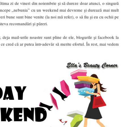
ltima zi de vineri din noiembrie și să dureze doar atunci, o singură
iar începe „nebunia” cu un weekend mai devreme și durează mai mult
eri bune sunt bine venite (la noi mă refer), o să fiu și eu cu ochii pe
câteva recomandări și păreri.
 deja mail-urile noastre sunt pline de ele, blogurile și facebook la
i ce cred că ar putea într-adevăr să merite efortul. În rest, mai vedem