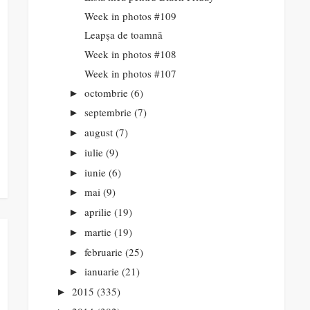
Week in photos #109
Leapșa de toamnă
Week in photos #108
Week in photos #107
octombrie
(6)
►
septembrie
(7)
►
august
(7)
►
iulie
(9)
►
iunie
(6)
►
mai
(9)
►
aprilie
(19)
►
martie
(19)
►
februarie
(25)
►
ianuarie
(21)
►
2015
(335)
►