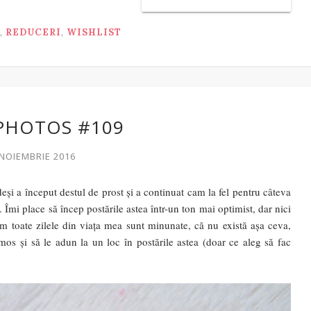
,
REDUCERI
,
WISHLIST
PHOTOS #109
 NOIEMBRIE 2016
și a început destul de prost și a continuat cam la fel pentru câteva
Îmi place să încep postările astea într-un ton mai optimist, dar nici
 toate zilele din viața mea sunt minunate, că nu există așa ceva,
mos și să le adun la un loc în postările astea (doar ce aleg să fac