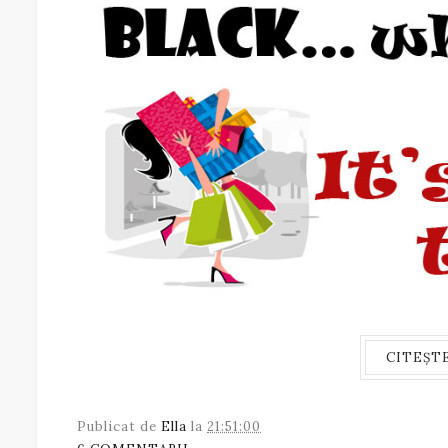
CITEȘT
Publicat de
Ella
la
21:51:00