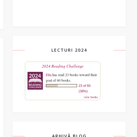
LECTURI 2024
2024 Reading Challenge
Ella
has read 23 books toward their
goal of 60 books.
23 of 60
(38%)
view books
ARHIVĂ BLOG