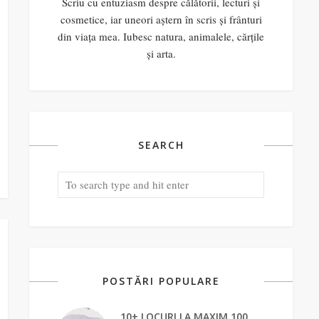
Scriu cu entuziasm despre călătorii, lecturi și
cosmetice, iar uneori aștern în scris și frânturi
din viața mea. Iubesc natura, animalele, cărțile
și arta.
SEARCH
POSTĂRI POPULARE
10+ LOCURI LA MAXIM 100