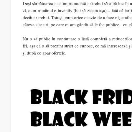
Deși sărbătoarea asta împrumutată ar trebui să aibă loc în u
zi, cum românul e inventiv (hai să zicem așa)... iată că 
decât ar trebui. Totuși, cum orice ocazie de a face niște afac
câteva site-uri, pe care m-am gândit să le fac publice - cu 
Nu o să public în continuare o listă completă a reducerilor,
fel, așa că o să prezint strict ce cunosc, ce mă interesează ș
și după ce apar ofertele.