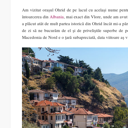
Am vizitat orașul Ohrid de pe lacul cu același nume pent
întoarcerea din
Albania
, mai exact din Vlore, unde am avut 
a plăcut atât de mult partea istorică din Ohrid încât mi-a pă
de zi să ne bucurăm de el și de priveliștile superbe de 
Macedonia de Nord e o țară subapreciată, data viitoare aș 