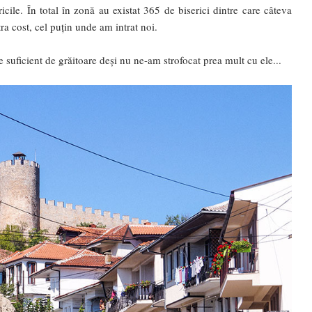
ericile. În total în zonă au existat 365 de biserici dintre care câteva
tra cost, cel puțin unde am intrat noi.
e suficient de grăitoare deși nu ne-am strofocat prea mult cu ele...