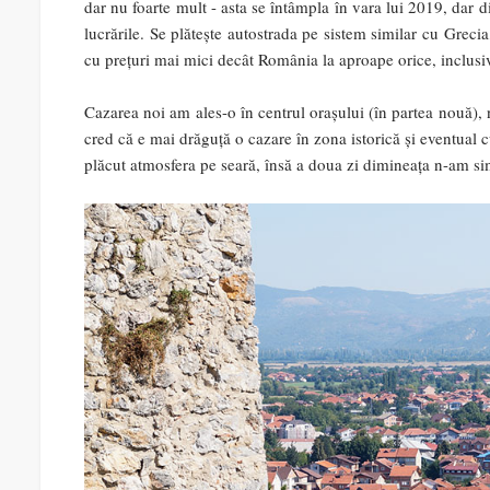
dar nu foarte mult - asta se întâmpla în vara lui 2019, dar 
lucrările. Se plătește autostrada pe sistem similar cu Grecia
cu prețuri mai mici decât România la aproape orice, inclusiv
Cazarea noi am ales-o în centrul orașului (în partea nouă),
cred că e mai drăguță o cazare în zona istorică și eventual c
plăcut atmosfera pe seară, însă a doua zi dimineața n-am sim