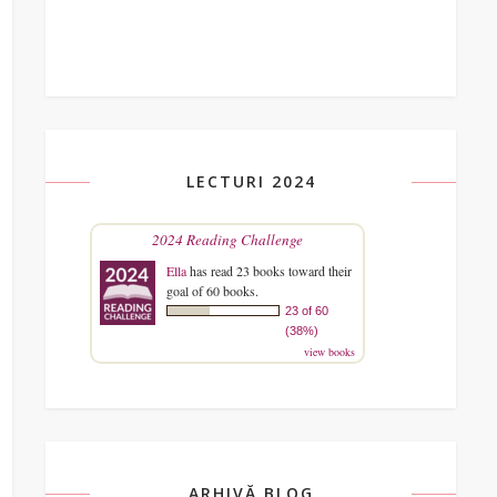
LECTURI 2024
2024 Reading Challenge
Ella
has read 23 books toward their
goal of 60 books.
23 of 60
(38%)
view books
ARHIVĂ BLOG