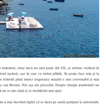
u buletinul, chiar dacă nu sunt parte din UE, ce trebuie verificat în
d inclusă, caz în care va trebui plătită. Se poate face asta și la
um reînoită până atunci asigurarea mașinii e mai convenabil și mai
ia sau Bosnia. Noi așa am procedat. Despre situația pandemiei nu
ă nu se știe când și ce modificări mai apar.
e-a mai încetinit faptul că se lucra pe unele porțiuni la autostradă,