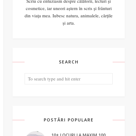
Scriu cu entuziasm despre călătorii, lecturi și
cosmetice, iar uneori aștern în scris și frânturi
din viața mea. Iubesc natura, animalele, cărțile
și arta.
SEARCH
POSTĂRI POPULARE
10+ LOCURI LA MAXIM 100