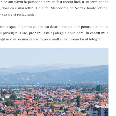
din ce am văzut la persoane care au fost recent încă n-au terminat cu
, doar că e mai ieftin. De altfel Macedonia de Nord e foarte ieftină,
 cazare și restaurante.
 nimic special pentru că am stat doar o noapte, dar pentru mai multe
u priveliște la lac, probabil asta aș alege a doua oară. În centru mi-a
țit nevoia să mai zăbovim prea mult și nici n-am făcut fotografii.