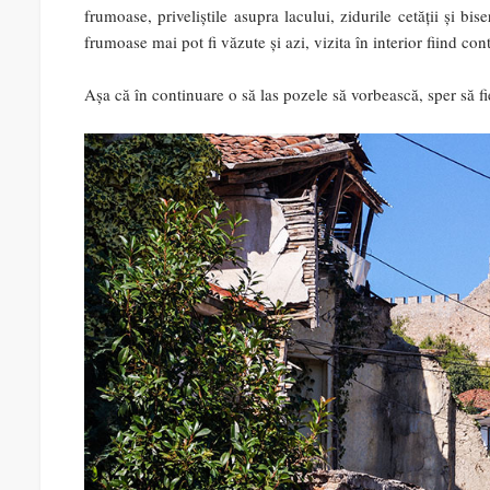
frumoase, priveliștile asupra lacului, zidurile cetății și bis
frumoase mai pot fi văzute și azi, vizita în interior fiind con
Așa că în continuare o să las pozele să vorbească, sper să fi