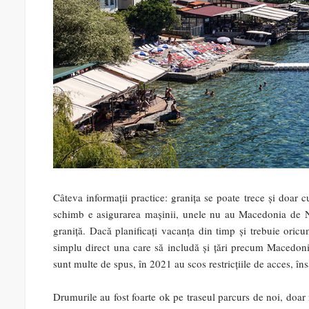
Câteva informații practice: granița se poate trece și doar c
schimb e asigurarea mașinii, unele nu au Macedonia de Nor
graniță. Dacă planificați vacanța din timp și trebuie oric
simplu direct una care să includă și țări precum Macedon
sunt multe de spus, în 2021 au scos restricțiile de acces, îns
Drumurile au fost foarte ok pe traseul parcurs de noi, doar n