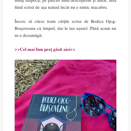
mulți suspecți, pe parcus fiind descoperite și altele, însă
fiind scrisă de așa natură încât nu e nimic macabru.
Încerc să citesc toate cărțile scrise de Rodica Ojog-
Brașoveanu cu timpul, dar le iau ușurel. Până acum nu
m-a dezamăgit.
>>Cel mai bun preț găsit aici<<