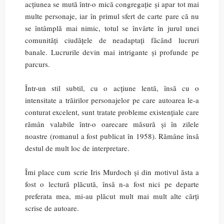
acțiunea se mută într-o mică congregație și apar tot mai
multe personaje, iar în primul sfert de carte pare că nu
se întâmplă mai nimic, totul se învârte în jurul unei
comunități ciudățele de neadaptați făcând lucruri
banale. Lucrurile devin mai intrigante și profunde pe
parcurs.
Într-un stil subtil, cu o acțiune lentă, însă cu o
intensitate a trăirilor personajelor pe care autoarea le-a
conturat excelent, sunt tratate probleme existențiale care
rămân valabile într-o oarecare măsură și în zilele
noastre (romanul a fost publicat în 1958). Rămâne însă
destul de mult loc de interpretare.
Îmi place cum scrie Iris Murdoch și din motivul ăsta a
fost o lectură plăcută, însă n-a fost nici pe departe
preferata mea, mi-au plăcut mult mai mult alte cărți
scrise de autoare.