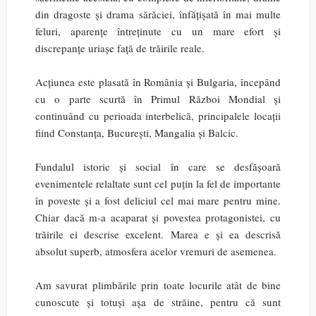
din dragoste și drama sărăciei, înfățișată în mai multe
feluri, aparențe întreținute cu un mare efort și
discrepanțe uriașe față de trăirile reale.
Acțiunea este plasată în România și Bulgaria, începând
cu o parte scurtă în Primul Război Mondial și
continuând cu perioada interbelică, principalele locații
fiind Constanța, București, Mangalia și Balcic.
Fundalul istoric și social în care se desfășoară
evenimentele relaltate sunt cel puțin la fel de importante
în poveste și a fost deliciul cel mai mare pentru mine.
Chiar dacă m-a acaparat și povestea protagonistei, cu
trăirile ei descrise excelent. Marea e și ea descrisă
absolut superb, atmosfera acelor vremuri de asemenea.
Am savurat plimbările prin toate locurile atât de bine
cunoscute și totuși așa de străine, pentru că sunt