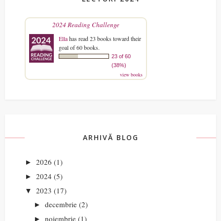
2024 Reading Challenge
Ella
has read 23 books toward their
goal of 60 books.
23 of 60
(38%)
view books
ARHIVĂ BLOG
2026
(1)
►
2024
(5)
►
2023
(17)
▼
decembrie
(2)
►
noiembrie
(1)
►