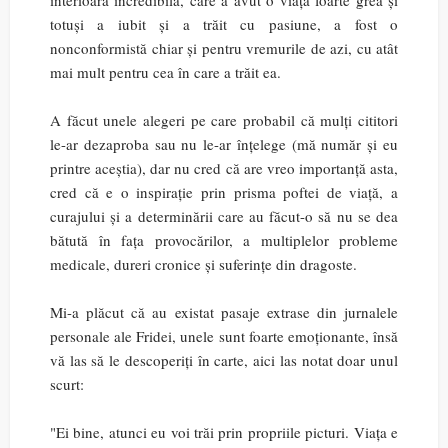
interioară incredibilă, care a avut o viață foarte grea și
totuși a iubit și a trăit cu pasiune, a fost o
nonconformistă chiar și pentru vremurile de azi, cu atât
mai mult pentru cea în care a trăit ea.
A făcut unele alegeri pe care probabil că mulți cititori
le-ar dezaproba sau nu le-ar înțelege (mă număr și eu
printre aceștia), dar nu cred că are vreo importanță asta,
cred că e o inspirație prin prisma poftei de viață, a
curajului și a determinării care au făcut-o să nu se dea
bătută în fața provocărilor, a multiplelor probleme
medicale, dureri cronice și suferințe din dragoste.
Mi-a plăcut că au existat pasaje extrase din jurnalele
personale ale Fridei, unele sunt foarte emoționante, însă
vă las să le descoperiți în carte, aici las notat doar unul
scurt:
"Ei bine, atunci eu voi trăi prin propriile picturi. Viața e