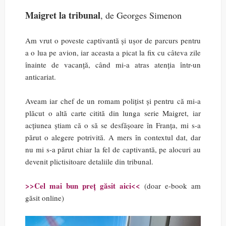
Maigret la tribunal
, de Georges Simenon
Am vrut o poveste captivantă și ușor de parcurs pentru
a o lua pe avion, iar aceasta a picat la fix cu câteva zile
înainte de vacanță, când mi-a atras atenția într-un
anticariat.
Aveam iar chef de un romam polițist și pentru că mi-a
plăcut o altă carte citită din lunga serie Maigret, iar
acțiunea știam că o să se desfășoare în Franța, mi s-a
părut o alegere potrivită. A mers în contextul dat, dar
nu mi s-a părut chiar la fel de captivantă, pe alocuri au
devenit plictisitoare detaliile din tribunal.
>>Cel mai bun preț găsit aici<<
(doar e-book am
găsit online)