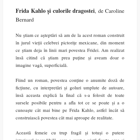
Frida Kahlo și culorile dragostei
, de Caroline
Bernard
Nu știam ce așteptări să am de la acest roman construit
în jurul vieții celebrei pictorițe mexicane, din moment
ce știam deja în linii mari povestea Fridei. Am realizat
însă citind că știam prea puține și aveam doar o
imagine vagă, superficială.
Fiind un roman, povestea conține o anumite doză de
ficțiune, cu interpretări și goluri umplute de autoare,
însă aceasta explică la final că s-a folosit de toate
sursele posibile pentru a afla tot ce se poate și a o
cunoaște cât mai bine pe Frida Kahlo, astfel încât să
construiască povestea cât mai aproape de realitate.
Această femeie cu trup fragil și totuși o putere