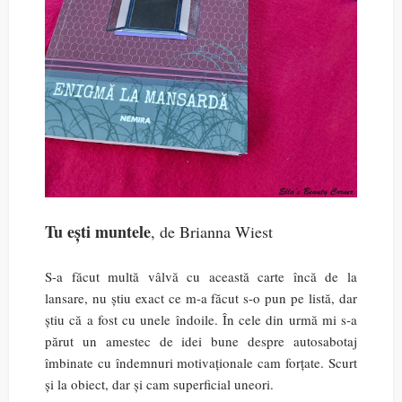
Tu ești muntele
, de Brianna Wiest
S-a făcut multă vâlvă cu această carte încă de la
lansare, nu știu exact ce m-a făcut s-o pun pe listă, dar
știu că a fost cu unele îndoile. În cele din urmă mi s-a
părut un amestec de idei bune despre autosabotaj
îmbinate cu îndemnuri motivaționale cam forțate. Scurt
și la obiect, dar și cam superficial uneori.