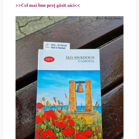
>>Cel mai bun preț găsit aici<<