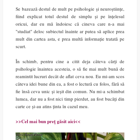
Se bazează destul de mult pe psihologie și neuroștiințe,
fiind explicat totul destul de simplu și pe înțelesul
oricui, dar eu mă îndoiesc că cineva care n-a mai
"studiat" deloc subiectul înainte ar putea să aplice prea
mult din cartea asta, e prea multă informație tratată pe
scurt.
În schimb, pentru cine a citit deja câteva cărți de
psihologie înaintea acesteia, o să fie mai mult bună de
reamintit lucruri decât de aflat ceva nou. Eu mi-am scos
câteva idei bune din ea, a fost o lectură cu folos, fără să
fie însă ceva unic și ieșit din comun. Nu mi-a schimbat
lumea, dar nu a fost nici timp pierdut, au fost bucăți din
carte ce și-au atins ținta în cazul meu.
>>Cel mai bun preț găsit aici<<