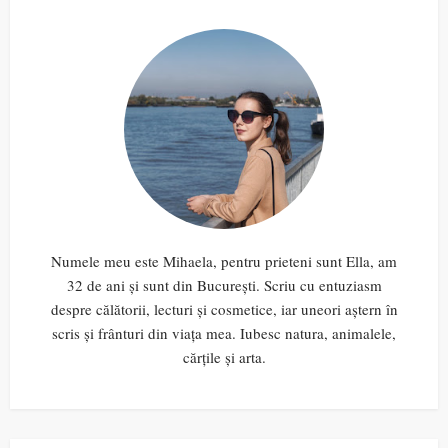
Numele meu este Mihaela, pentru prieteni sunt Ella, am
32 de ani și sunt din București. Scriu cu entuziasm
despre călătorii, lecturi și cosmetice, iar uneori aștern în
scris și frânturi din viața mea. Iubesc natura, animalele,
cărțile și arta.