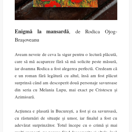
Enigmă la mansardă
, de Rodica Ojog-
Brașoveanu
Aveam nevoie de ceva la sigur pentru o lectură plăcută,
care să mă acapareze fără să mă solicite peste măsură,
iar doamna Rodica a fost alegerea perfectă. Credeam că
e un roman fără legătură cu altul, însă am fost plăcut
surprinsă când am descoperit două personaje savuroase
din seria cu Melania Lupu, mai exact pe Cristescu și
Azimioară.
Acțiunea e plasată în București, a fost și ea savuroasă,
cu răsturnări de situație și umor, iar finalul a fost cu
adevărat surprinzător. Totul începe cu o crimă și mai