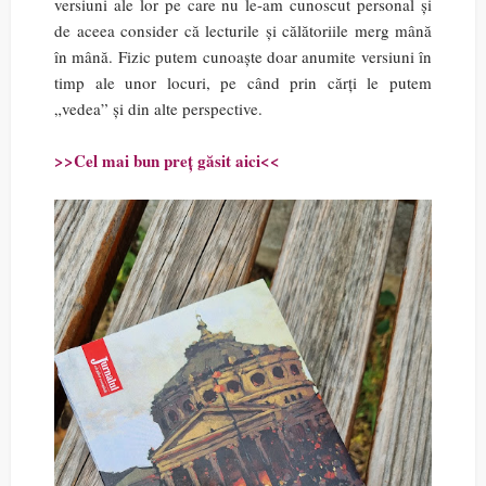
versiuni ale lor pe care nu le-am cunoscut personal și
de aceea consider că lecturile și călătoriile merg mână
în mână. Fizic putem cunoaște doar anumite versiuni în
timp ale unor locuri, pe când prin cărți le putem
„vedea” și din alte perspective.
>>Cel mai bun preț găsit aici<<