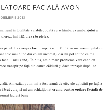
ILATOARE FACIALĂ AVON
 NOIEMBRIE 2013
ai sunt în totalitate valabile, odată cu schimbarea ambalajului a
lerez, îmi irită prea rău pielea.
mină părul de deasupra buzei superioare. Multă vreme m-am epilat cu
e par cele mai bune din ce am încercat), dar nu pot spune că mă
s-o facă… nici gând). În plus, am o mare problemă vara când cu
ece transpir pe față din cauza căldurii și dacă transpir după ce
ală. Am ezitat puțin, mi-a fost teamă de efectele aplicării pe față a
crema pentru epilare facială de
m făcut curaj și mi-am achiziționat
numai lucruri bune.