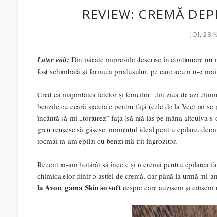
REVIEW: CREMĂ DEP
JOI, 28
Later edit:
Din păcate impresiile descrise în continuare nu m
fost schimbată și formula produsului, pe care acum n-o mai to
Cred că majoritatea fetelor și femeilor din ziua de azi eli
benzile cu ceară speciale pentru față (cele de la Veet mi s
încântă să-mi „torturez” fața (să mă las pe mâna altcuiva 
greu reușesc să găsesc momentul ideal pentru epilare, deoar
tocmai m-am epilat cu benzi mă irit îngrozitor.
Recent m-am hotărât să încerc și o cremă pentru epilarea faci
chimicalelor dintr-o astfel de cremă, dar până la urmă mi-a
la Avon, gama Skin so soft
despre care auzisem și citisem 