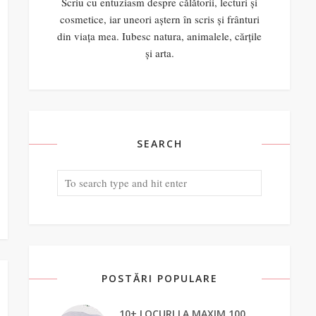
Scriu cu entuziasm despre călătorii, lecturi și
cosmetice, iar uneori aștern în scris și frânturi
din viața mea. Iubesc natura, animalele, cărțile
și arta.
SEARCH
POSTĂRI POPULARE
10+ LOCURI LA MAXIM 100