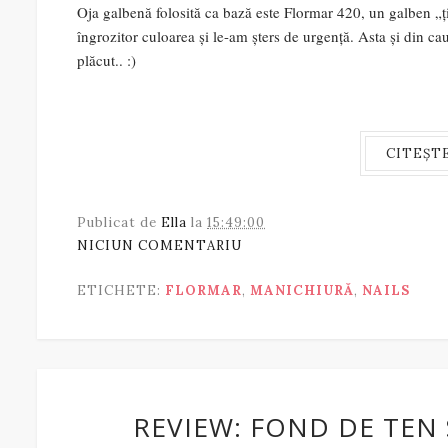
Oja galbenă folosită ca bază este Flormar 420, un galben „ț
îngrozitor culoarea și le-am șters de urgență. Asta și din c
plăcut.. :)
CITEȘT
Publicat de
Ella
la
15:49:00
NICIUN COMENTARIU
ETICHETE:
FLORMAR
,
MANICHIURĂ
,
NAILS
REVIEW: FOND DE TEN