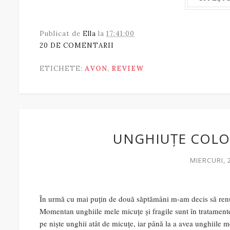
Publicat de
Ella
la
17:41:00
20 DE COMENTARII
ETICHETE:
AVON
,
REVIEW
UNGHIUȚE COLOR
MIERCURI, 
În urmă cu mai puțin de două săptămâni m-am decis să renun
Momentan unghiile mele micuțe și fragile sunt în tratament
pe niște unghii atât de micuțe, iar până la a avea unghiile m