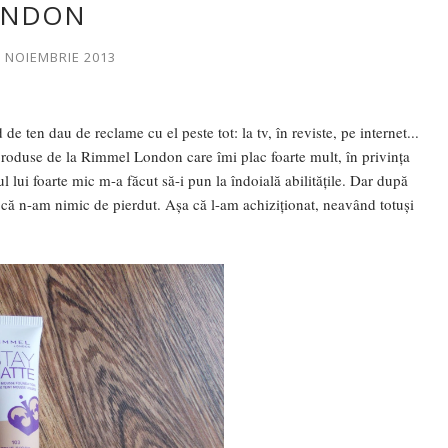
ONDON
9 NOIEMBRIE 2013
de ten dau de reclame cu el peste tot: la tv, în reviste, pe internet...
 produse de la Rimmel London care îmi plac foarte mult, în privința
 lui foarte mic m-a făcut să-i pun la îndoială abilitățile. Dar după
s că n-am nimic de pierdut. Așa că l-am achiziționat, neavând totuși