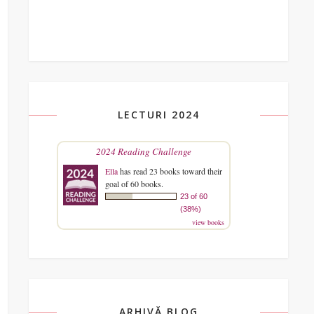
LECTURI 2024
2024 Reading Challenge
Ella
has read 23 books toward their
goal of 60 books.
23 of 60
(38%)
view books
ARHIVĂ BLOG