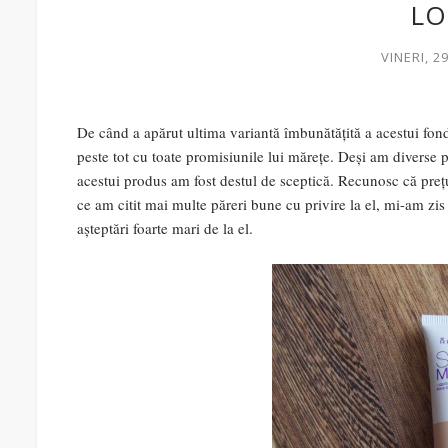
L
VINERI, 2
De c
ând a apărut ultima variantă îmbunătățită a acestui fond 
peste tot cu toate promisiunile lui mărețe. Deși am diverse
acestui produs am fost destul de sceptică. Recunosc că prețul
ce am citit mai multe păreri bune cu privire la el, mi-am zi
așteptări foarte mari de la el.