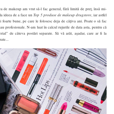
a de makeup am vrut să-l fac general, fără limită de preț, însă mi-
la ideea de a face un
Top 5 produse de makeup drugstore
, iar astfel
 foarte bune, pe care le folosesc deja de câțiva ani. Poate o să fac
u profesionale. N-am luat în calcul rujurile de data asta, pentru că
al” de câteva postări separate. Să vă arăt, așadar, care ar fi la
ate...