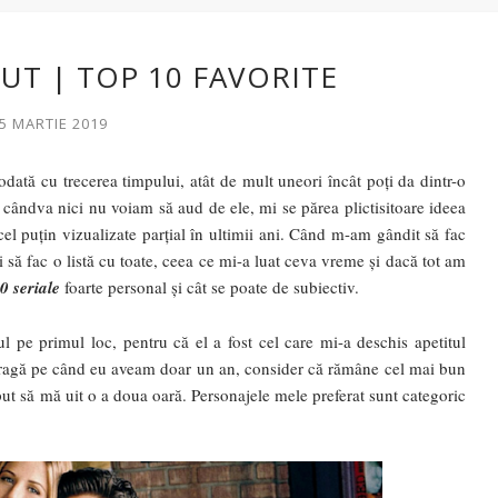
ZUT | TOP 10 FAVORITE
25 MARTIE 2019
dată cu trecerea timpului, atât de mult uneori încât poți da dintr-o
- cândva nici nu voiam să aud de ele, mi se părea plictisitoare ideea
el puțin vizualizate parțial în ultimii ani. Când m-am gândit să fac
 să fac o listă cu toate, ceea ce mi-a luat ceva vreme și dacă tot am
0 seriale
foarte personal și cât se poate de subiectiv.
 pe primul loc, pentru că el a fost cel care mi-a deschis apetitul
e tragă pe când eu aveam doar un an, consider că rămâne cel mai bun
ut să mă uit o a doua oară. Personajele mele preferat sunt categoric