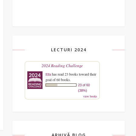
LECTURI 2024
2024 Reading Challenge
Ella
has read 23 books toward their
goal of 60 books.
23 of 60
(38%)
view books
ARHIVĂ BLOG