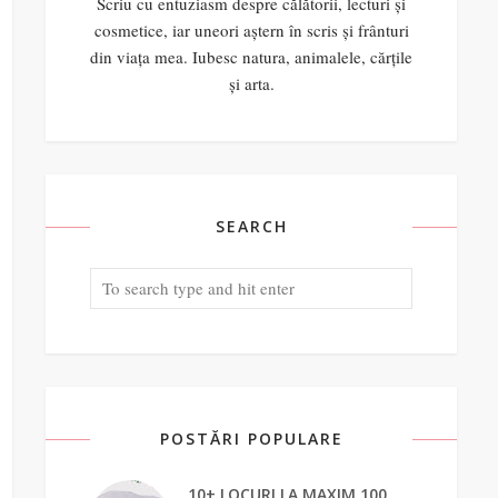
Scriu cu entuziasm despre călătorii, lecturi și
cosmetice, iar uneori aștern în scris și frânturi
din viața mea. Iubesc natura, animalele, cărțile
și arta.
SEARCH
POSTĂRI POPULARE
10+ LOCURI LA MAXIM 100