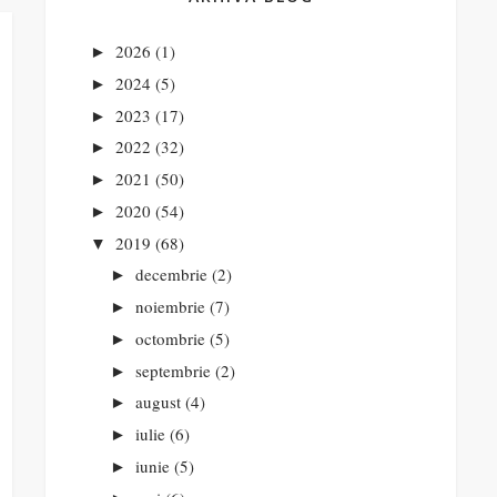
2026
(1)
►
2024
(5)
►
2023
(17)
►
2022
(32)
►
2021
(50)
►
2020
(54)
►
2019
(68)
▼
decembrie
(2)
►
noiembrie
(7)
►
octombrie
(5)
►
septembrie
(2)
►
august
(4)
►
iulie
(6)
►
iunie
(5)
►