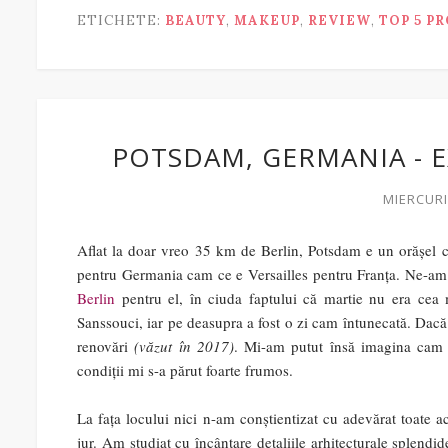
ETICHETE:
BEAUTY
,
MAKEUP
,
REVIEW
,
TOP 5 P
POTSDAM, GERMANIA - E
MIERCURI
Aflat la doar vreo 35 km de Berlin, Potsdam e un orășel colo
pentru Germania cam ce e Versailles pentru Franța. Ne-am d
Berlin
pentru el, în ciuda faptului că martie nu era cea 
Sanssouci, iar pe deasupra a fost o zi cam întunecată. Dacă 
renovări
(văzut în 2017)
. Mi-am putut însă imagina cam c
condiții mi s-a părut foarte frumos.
La fața locului nici n-am conștientizat cu adevărat toate 
jur. Am studiat cu încântare detaliile arhitecturale splendid