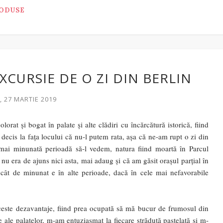
RODUSE
XCURSIE DE O ZI DIN BERLIN
, 27 MARTIE 2019
rat și bogat în palate și alte clădiri cu încărcătură istorică, fiind
ecis la fața locului că nu-l putem rata, așa că ne-am rupt o zi din
mai minunată perioadă să-l vedem, natura fiind moartă în Parcul
nu era de ajuns nici asta, mai adaug și că am găsit orașul parțial în
ât de minunat e în alte perioade, dacă în cele mai nefavorabile
aceste dezavantaje, fiind prea ocupată să mă bucur de frumosul din
e ale palatelor, m-am entuziasmat la fiecare străduță pastelată și m-