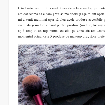
Când mi-a venit prima oară ideea de a face un top pe parte
am dat seama că e cam greu să mă decid și așa m-am oprit 
mi-a venit mult mai ușor să aleg acele produse accesibile și
vreodată și un top separat pentru produse (middle) luxury sa
aș fi umplut un top numai cu ele, pe zona aia am „materi
momentul actual cele 5 produse de makeup drugstore prefer