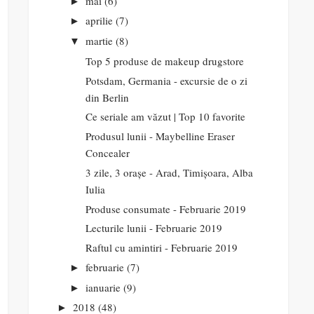
mai
(6)
►
aprilie
(7)
►
martie
(8)
▼
Top 5 produse de makeup drugstore
Potsdam, Germania - excursie de o zi
din Berlin
Ce seriale am văzut | Top 10 favorite
Produsul lunii - Maybelline Eraser
Concealer
3 zile, 3 orașe - Arad, Timișoara, Alba
Iulia
Produse consumate - Februarie 2019
Lecturile lunii - Februarie 2019
Raftul cu amintiri - Februarie 2019
februarie
(7)
►
ianuarie
(9)
►
2018
(48)
►