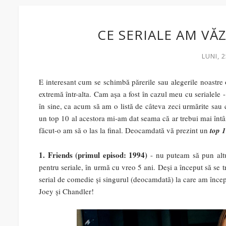
CE SERIALE AM VĂ
LUNI, 
E interesant cum se schimbă părerile sau alegerile noastre o
extremă într-alta. Cam așa a fost în cazul meu cu serialele 
în sine, ca acum să am o listă de câteva zeci urmărite sau c
un top 10 al acestora mi-am dat seama că ar trebui mai întâi
făcut-o am să o las la final. Deocamdată vă prezint un
top 1
1. Friends (primul episod: 1994)
- nu puteam să pun altul
pentru seriale, în urmă cu vreo 5 ani. Deși a început să s
serial de comedie și singurul (deocamdată) la care am încep
Joey și Chandler!