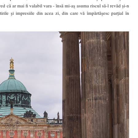
ed că ar mai fi valabil vara - însă mi-aș asuma riscul să-l revăd și-n
ile și impresiile din acea zi, din care vă împărtășesc parțial în