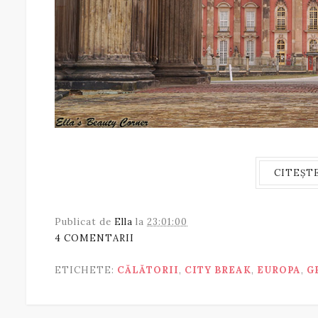
CITEȘT
Publicat de
Ella
la
23:01:00
4 COMENTARII
ETICHETE:
CĂLĂTORII
,
CITY BREAK
,
EUROPA
,
G