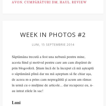
AVON
,
CUMPĂRĂTURI DM
,
HAUL
,
REVIEW
WEEK IN PHOTOS #2
LUNI, 15 SEPTEMBRIE 2014
Săptămâna trecută a fost una nebună pentru mine,
acesta fiind și motivul pentru care am cam dispărut de
prin blogosferă. Știam încă de la început că mă așteaptă
o săptămână plină dar nu mă așteptam să fie chiar așa,
de aceea m-a prins cam nepregătită și acum am rămas
în urmă cu o mulțime de articole... dar recuperez eu, n-
au intrat zilele în sac!
Luni