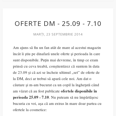
OFERTE DM - 25.09 - 7.10
MARȚI, 23 SEPTEMBRIE 2014
Am ajuns să fiu un fan atât de mare al acestui magazin
încât îi știu pe dinafară unele oferte și perioada în care
sunt disponibile. Puțin mai devreme, în timp ce eram
prinsă cu ceva treabă, conștientizez că suntem în data
de 23.09 și că azi se încheie ultimul „set” de oferte de
la DM, deci ar trebui să apară cele noi. Am dat o
căutare și m-am bucurat ca un copil la înghețată când
ofertele disponibile în
am văzut că au fost publicate
perioada 25.09 - 7.10
. Nu puteam să nu împărtășesc
bucuria cu voi, așa că am extras în mare doar partea cu
ofertele la cosmetice: