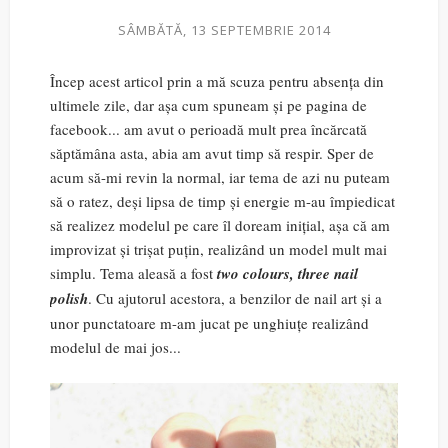
SÂMBĂTĂ, 13 SEPTEMBRIE 2014
Încep acest articol prin a mă scuza pentru absența din
ultimele zile, dar așa cum spuneam și pe pagina de
facebook... am avut o perioadă mult prea încărcată
săptămâna asta, abia am avut timp să respir. Sper de
acum să-mi revin la normal, iar tema de azi nu puteam
să o ratez, deși lipsa de timp și energie m-au împiedicat
să realizez modelul pe care îl doream inițial, așa că am
improvizat și trișat puțin, realizând un model mult mai
simplu. Tema aleasă a fost
two colours, three nail
polish
. Cu ajutorul acestora, a benzilor de nail art și a
unor punctatoare m-am jucat pe unghiuțe realizând
modelul de mai jos...