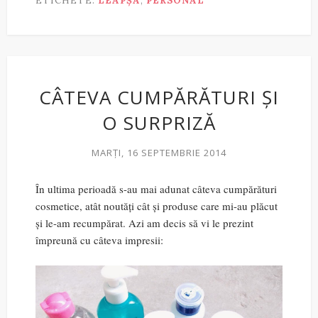
ETICHETE:
LEAPȘA
,
PERSONAL
CÂTEVA CUMPĂRĂTURI ȘI
O SURPRIZĂ
MARȚI, 16 SEPTEMBRIE 2014
În ultima perioadă s-au mai adunat câteva cumpărături
cosmetice, atât noutăți cât și produse care mi-au plăcut
și le-am recumpărat. Azi am decis să vi le prezint
împreună cu câteva impresii: