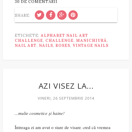
30 DE COMENTARII
SHARE:
ETICHETE:
ALPHABET NAIL ART
CHALLENGE
,
CHALLENGE
,
MANICHIURĂ
,
NAIL ART
,
NAILS
,
ROSES
,
VINTAGE NAILS
AZI VISEZ LA...
VINERI, 26 SEPTEMBRIE 2014
...multe cosmetice și haine!
Întreaga zi am avut o stare de visare
red că vremea
c
,