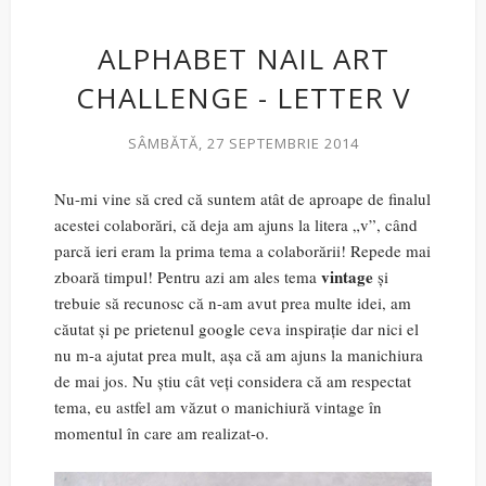
ALPHABET NAIL ART
CHALLENGE - LETTER V
SÂMBĂTĂ, 27 SEPTEMBRIE 2014
Nu-mi vine să cred că suntem atât de aproape de finalul
acestei colaborări, că deja am ajuns la litera „v”, când
parcă ieri eram la prima tema a colaborării! Repede mai
vintage
zboară timpul! Pentru azi am ales tema
și
trebuie să recunosc că n-am avut prea multe idei, am
căutat și pe prietenul google ceva inspirație dar nici el
nu m-a ajutat prea mult, așa că am ajuns la manichiura
de mai jos. Nu știu cât veți considera că am respectat
tema, eu astfel am văzut o manichiură vintage în
momentul în care am realizat-o.