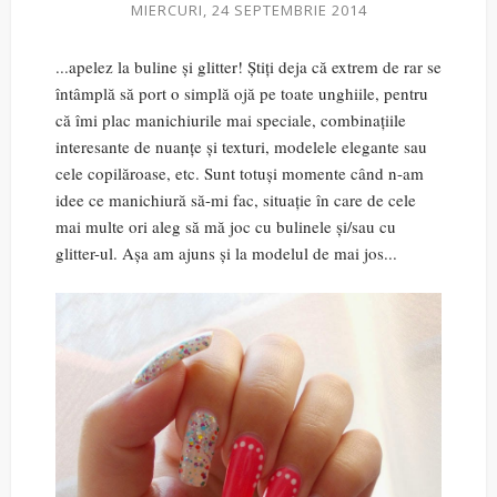
MIERCURI, 24 SEPTEMBRIE 2014
...apelez la buline și glitter! Știți deja că extrem de rar se
întâmplă să port o simplă ojă pe toate unghiile, pentru
că îmi plac manichiurile mai speciale, combinațiile
interesante de nuanțe și texturi, modelele elegante sau
cele copilăroase, etc. Sunt totuși momente când n-am
idee ce manichiură să-mi fac, situație în care de cele
mai multe ori aleg să mă joc cu bulinele și/sau cu
glitter-ul. Așa am ajuns și la modelul de mai jos...