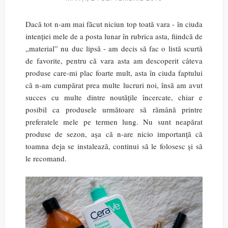
Dacă tot n-am mai făcut niciun top toată vara - în ciuda
intenției mele de a posta lunar în rubrica asta, fiindcă de
„material” nu duc lipsă - am decis să fac o listă scurtă
de favorite, pentru că vara asta am descoperit câteva
produse care-mi plac foarte mult, asta în ciuda faptului
că n-am cumpărat prea multe lucruri noi, însă am avut
succes cu multe dintre noutățile încercate, chiar e
posibil ca produsele următoare să rămână printre
preferatele mele pe termen lung. Nu sunt neapărat
produse de sezon, așa că n-are nicio importanță că
toamna deja se instalează, continui să le folosesc și să
le recomand.