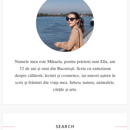
Numele meu este Mihaela, pentru prieteni sunt Ella, am
32 de ani și sunt din București. Scriu cu entuziasm
despre călătorii, lecturi și cosmetice, iar uneori aștern în
scris și frânturi din viața mea. Iubesc natura, animalele,
cărțile și arta.
SEARCH