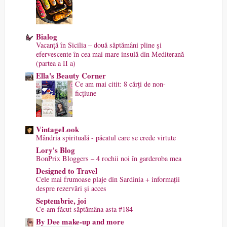
Bialog
Vacanță în Sicilia – două săptămâni pline și
efervescente în cea mai mare insulă din Mediterană
(partea a II a)
Ella's Beauty Corner
Ce am mai citit: 8 cărți de non-
ficțiune
VintageLook
Mândria spirituală - păcatul care se crede virtute
Lory's Blog
BonPrix Bloggers – 4 rochii noi în garderoba mea
Designed to Travel
Cele mai frumoase plaje din Sardinia + informații
despre rezervări și acces
Septembrie, joi
Ce-am făcut săptămâna asta #184
By Dee make-up and more