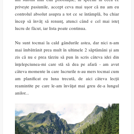
privește pasiunile, accept ceva mai ușor că nu am eu
controlul absolut asupra a tot ce se întâmplă, ba chiar
încep să învăț să renunț, atunci când e cel mai isteț
lucru de făcut, iar lista poate continua.
Nu sunt tocmai la cald gândurile astea, dar nici n-am
mai îmbătrânit prea mult în ultimele 2 săptămâni și am
zis că nu e prea târziu să pun în scris câteva idei din
înțelepciunea-mi care stă să dea pe afară - am avut
câteva momente în care lucrurile n-au mers tocmai cum
am planificat eu luna trecută, de aici câteva lecții
reamintite pe care le-am învățat mai greu de-a lungul
anilor...