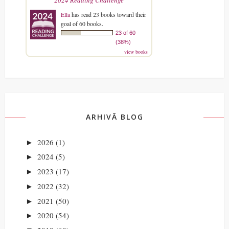
Ella
has read 23 books toward their
goal of 60 books.
23 of 60
(38%)
view books
ARHIVĂ BLOG
2026
(1)
►
2024
(5)
►
2023
(17)
►
2022
(32)
►
2021
(50)
►
2020
(54)
►