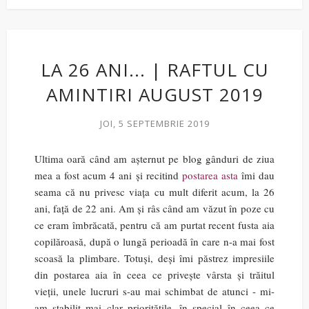
LA 26 ANI... | RAFTUL CU
AMINTIRI AUGUST 2019
JOI, 5 SEPTEMBRIE 2019
Ultima oară când am așternut pe blog gânduri de ziua
mea a fost acum 4 ani și recitind
postarea asta
îmi dau
seama că nu privesc viața cu mult diferit acum, la 26
ani, față de 22 ani. Am și râs când am văzut în poze cu
ce eram îmbrăcată, pentru că am purtat recent fusta aia
copilăroasă, după o lungă perioadă în care n-a mai fost
scoasă la plimbare. Totuși, deși îmi păstrez impresiile
din postarea aia în ceea ce privește vârsta și trăitul
vieții, unele lucruri s-au mai schimbat de atunci - mi-
am stabilit mai clar prioritățile, în special în ceea ce