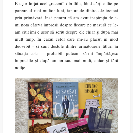
E ușor forțat acel „recent” din titlu, fiind cărți citite pe
parcursul mai multor luni, iar unele dintre ele tocmai
prin primăvară, însă pentru că am avut inspirația de a-
mi nota câteva impresii despre fiecare pe măsură ce le-
am citit îmi e ușor să scriu despre ele chiar și după mai
mult timp. În cazul celor care mi-au plăcut în mod
deosebit - și sunt destule dintre următoarele titluri în
situația asta - probabil puteam să-mi împărtășesc
impresiile și după un an sau mai mult, chiar și fără
notițe.