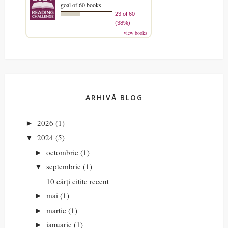
goal of 60 books.
23 of 60
(38%)
view books
ARHIVĂ BLOG
2026
(1)
►
2024
(5)
▼
octombrie
(1)
►
septembrie
(1)
▼
10 cărți citite recent
mai
(1)
►
martie
(1)
►
ianuarie
(1)
►