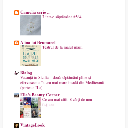
Camelia scrie ...
7 într-o săptămână #564
Alina lui Brumarel
Teatrul de la malul marii
Bialog
Vacanță în Sicilia – două săptămâni pline și
efervescente în cea mai mare insulă din Mediterană
(partea a II a)
Ella's Beauty Corner
Ce am mai citit: 8 cărți de non-
ficțiune
VintageLook