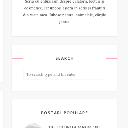
Scriu cu entuziasm despre călătorii, lecturi și
cosmetice, iar uneori aștern în scris și frânturi
din viața mea. Iubesc natura, animalele, cărțile
și arta.
SEARCH
POSTĂRI POPULARE
10+ LOCURI LA MAXIM 100