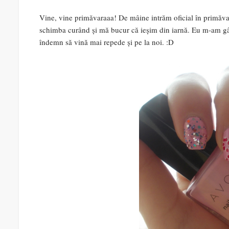
Vine, vine primăvaraaa! De mâine intrăm oficial în primăvar
schimba curând și mă bucur că ieșim din iarnă. Eu m-am gâ
îndemn să vină mai repede și pe la noi. :D