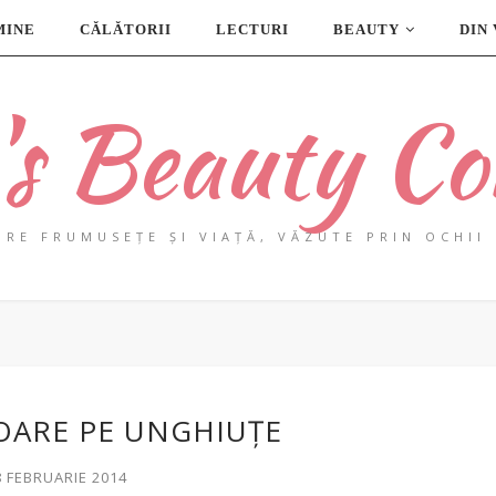
MINE
CĂLĂTORII
LECTURI
BEAUTY
DIN
a's Beauty Co
PRE FRUMUSEȚE ȘI VIAȚĂ, VĂZUTE PRIN OCHII 
OARE PE UNGHIUȚE
8 FEBRUARIE 2014