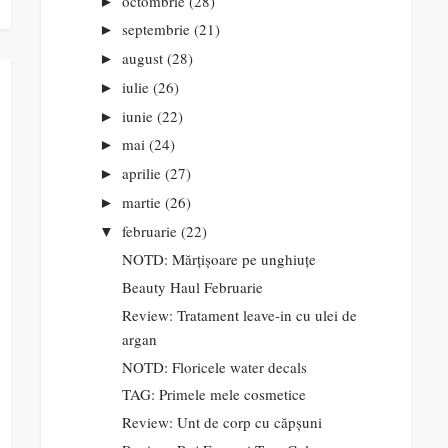
octombrie
(28)
►
septembrie
(21)
►
august
(28)
►
iulie
(26)
►
iunie
(22)
►
mai
(24)
►
aprilie
(27)
►
martie
(26)
►
februarie
(22)
▼
NOTD: Mărțișoare pe unghiuțe
Beauty Haul Februarie
Review: Tratament leave-in cu ulei de
argan
NOTD: Floricele water decals
TAG: Primele mele cosmetice
Review: Unt de corp cu căpșuni