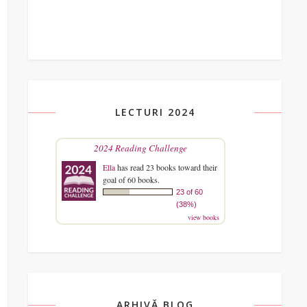
LECTURI 2024
2024 Reading Challenge
Ella
has read 23 books toward their
goal of 60 books.
23 of 60
(38%)
view books
ARHIVĂ BLOG