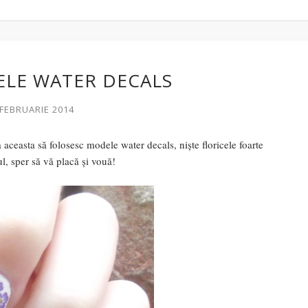
ELE WATER DECALS
 FEBRUARIE 2014
easta să folosesc modele water decals, niște floricele foarte
l, sper să vă placă și vouă!