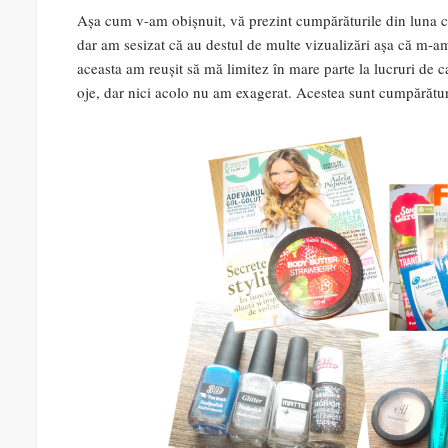
Așa cum v-am obișnuit, vă prezint cumpărăturile din luna c
dar am sesizat că au destul de multe vizualizări așa că m-am
aceasta am reușit să mă limitez în mare parte la lucruri de
oje, dar nici acolo nu am exagerat. Acestea sunt cumpărătur