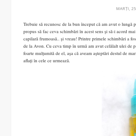
MARȚI, 2
Trebuie să recunosc de la bun început că am avut o lungă p
propus să fac ceva schimbări în acest sens și să-i acord ma
capilară frumoasă.. și vreau! Printre primele schimbări a fos
de la Avon. Cu ceva timp în urmă am avut celălalt ulei de p
foarte mulțumită de el, așa că aveam așteptări destul de mari 
aflați în cele ce urmează.