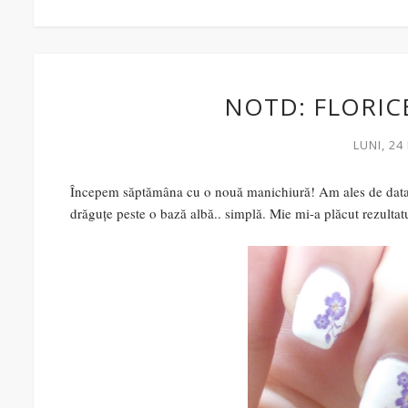
NOTD: FLORIC
LUNI, 24
Începem săptămâna cu o nouă manichiură! Am ales de data ac
drăguțe peste o bază albă.. simplă. Mie mi-a plăcut rezultatu