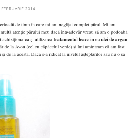
5 FEBRUARIE 2014
erioadă de timp în care mi-am neglijat complet părul. Mi-am
i multă atenție părului meu dacă într-adevăr vreau să am o podoabă
tratamentul leave-in cu ulei de argan
t achiziționarea și utilizarea
ăr de la Avon (cel cu căpăcelul verde) și îmi aminteam că am fost
și de la acesta. Dacă s-a ridicat la nivelul așteptărilor sau nu o să