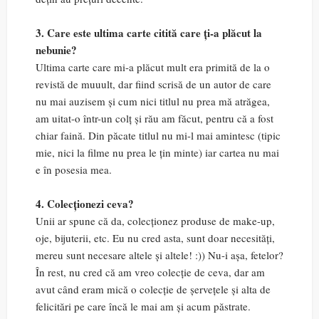
3. Care este ultima carte citită care ți-a plăcut la
nebunie?
Ultima carte care mi-a plăcut mult era primită de la o
revistă de muuult, dar fiind scrisă de un autor de care
nu mai auzisem și cum nici titlul nu prea mă atrăgea,
am uitat-o într-un colț și rău am făcut, pentru că a fost
chiar faină. Din păcate titlul nu mi-l mai amintesc (tipic
mie, nici la filme nu prea le țin minte) iar cartea nu mai
e în posesia mea.
4. Colecționezi ceva?
Unii ar spune că da, colecționez produse de make-up,
oje, bijuterii, etc. Eu nu cred asta, sunt doar necesități,
mereu sunt necesare altele și altele! :)) Nu-i așa, fetelor?
În rest, nu cred că am vreo colecție de ceva, dar am
avut când eram mică o colecție de șervețele și alta de
felicitări pe care încă le mai am și acum păstrate.