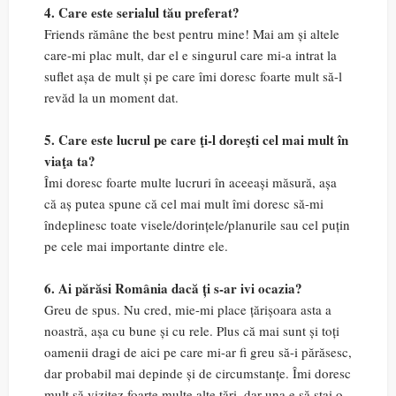
4. Care este serialul tău preferat?
Friends rămâne the best pentru mine! Mai am și altele
care-mi plac mult, dar el e singurul care mi-a intrat la
suflet așa de mult și pe care îmi doresc foarte mult să-l
revăd la un moment dat.
5. Care este lucrul pe care ţi-l doreşti cel mai mult în
viaţa ta?
Îmi doresc foarte multe lucruri în aceeași măsură, așa
că aș putea spune că cel mai mult îmi doresc să-mi
îndeplinesc toate visele/dorințele/planurile sau cel puțin
pe cele mai importante dintre ele.
6. Ai părăsi România dacă ți s-ar ivi ocazia?
Greu de spus. Nu cred, mie-mi place țărișoara asta a
noastră, așa cu bune și cu rele. Plus că mai sunt și toți
oamenii dragi de aici pe care mi-ar fi greu să-i părăsesc,
dar probabil mai depinde și de circumstanțe. Îmi doresc
mult să vizitez foarte multe alte țări, dar una e să stai o