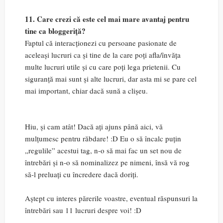
11. Care crezi că este cel mai mare avantaj pentru
tine ca bloggeriţă?
Faptul că interacționezi cu persoane pasionate de
aceleași lucruri ca și tine de la care poți afla/învăța
multe lucruri utile și cu care poți lega prietenii. Cu
siguranță mai sunt și alte lucruri, dar asta mi se pare cel
mai important, chiar dacă sună a clișeu.
Hiu, și cam atât! Dacă ați ajuns până aici, vă
mulțumesc pentru răbdare! :D Eu o să încalc puțin
„regulile” acestui tag, n-o să mai fac un set nou de
întrebări și n-o să nominalizez pe nimeni, însă vă rog
să-l preluați cu încredere dacă doriți.
Aștept cu interes părerile voastre, eventual răspunsuri la
întrebări sau 11 lucruri despre voi! :D