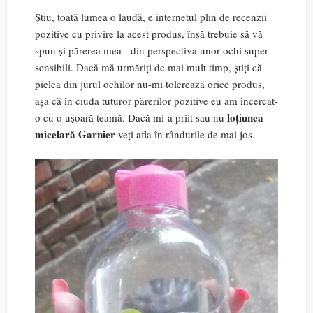
Știu, toată lumea o laudă, e internetul plin de recenzii
pozitive cu privire la acest produs, însă trebuie să vă
spun și părerea mea - din perspectiva unor ochi super
sensibili. Dacă mă urmăriți de mai mult timp, știți că
pielea din jurul ochilor nu-mi tolerează orice produs,
așa că în ciuda tuturor părerilor pozitive eu am încercat-
loțiunea
o cu o ușoară teamă. Dacă mi-a priit sau nu
micelară Garnier
veți afla în rândurile de mai jos.