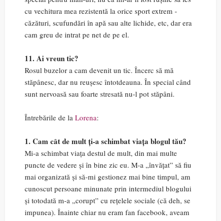
cu vechitura mea rezistentă la orice sport extrem -
căzături, scufundări în apă sau alte lichide, etc, dar era
cam greu de intrat pe net de pe el.
11. Ai vreun tic?
Rosul buzelor a cam devenit un tic. Încerc să mă
stăpânesc, dar nu reușesc întotdeauna. În special când
sunt nervoasă sau foarte stresată nu-l pot stăpâni.
Întrebările de la
Lore
na
:
1. Cam cât de mult ți-a schimbat viața blogul tău?
Mi-a schimbat viața destul de mult, din mai multe
puncte de vedere și în bine zic eu. M-a „învățat” să fiu
mai organizată și să-mi gestionez mai bine timpul, am
cunoscut persoane minunate prin intermediul blogului
și totodată m-a „corupt” cu rețelele sociale (că deh, se
impunea). Înainte chiar nu eram fan facebook, aveam