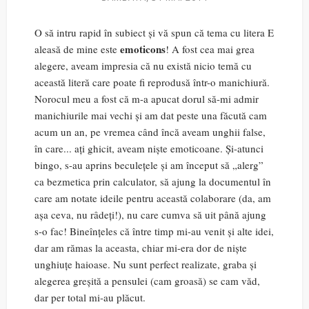
O să intru rapid în subiect și vă spun că tema cu litera E
emoticons
aleasă de mine este
! A fost cea mai grea
alegere, aveam impresia că nu există nicio temă cu
această literă care poate fi reprodusă într-o manichiură.
Norocul meu a fost că m-a apucat dorul să-mi admir
manichiurile mai vechi și am dat peste una făcută cam
acum un an, pe vremea când încă aveam unghii false,
în care... ați ghicit, aveam niște emoticoane. Și-atunci
bingo, s-au aprins beculețele și am început să „alerg”
ca bezmetica prin calculator, să ajung la documentul în
care am notate ideile pentru această colaborare (da, am
așa ceva, nu râdeți!), nu care cumva să uit până ajung
s-o fac! Bineînțeles că între timp mi-au venit și alte idei,
dar am rămas la aceasta, chiar mi-era dor de niște
unghiuțe haioase. Nu sunt perfect realizate, graba și
alegerea greșită a pensulei (cam groasă) se cam văd,
dar per total mi-au plăcut.