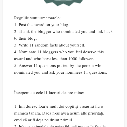
Regulile sunt următoarele:
1. Post the award on your blog.
2. Thank the blogger who nominated you and link back
to their blog.
3. Write 11 random facts about yourself.
4. Nominate 11 bloggers who you feel deserve this
award and who have less than 1000 followers.
5. Answer 11 questions posted by the person who
nominated you and ask your nominees 11 questions.
Începem cu cele11 lucruri despre mine:
1. Îmi doresc foarte mult doi copii și vreau să fiu o
mămică tânără. Dacă n-aș avea acum alte priorități,
cred că ar fi deja pe drum primul.
2. Iubesc animalele de orice fel, mă topesc în fața la