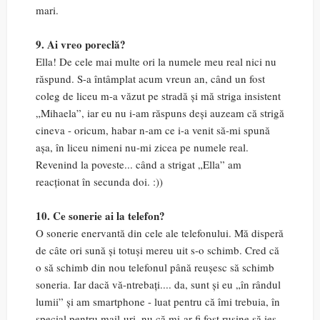
mari.
9. Ai vreo poreclă?
Ella! De cele mai multe ori la numele meu real nici nu
răspund. S-a întâmplat acum vreun an, când un fost
coleg de liceu m-a văzut pe stradă și mă striga insistent
„Mihaela”, iar eu nu i-am răspuns deși auzeam că strigă
cineva - oricum, habar n-am ce i-a venit să-mi spună
așa, în liceu nimeni nu-mi zicea pe numele real.
Revenind la poveste... când a strigat „Ella” am
reacționat în secunda doi. :))
10. Ce sonerie ai la telefon?
O sonerie enervantă din cele ale telefonului. Mă disperă
de câte ori sună și totuși mereu uit s-o schimb. Cred că
o să schimb din nou telefonul până reușesc să schimb
soneria. Iar dacă vă-ntrebați.... da, sunt și eu „în rândul
lumii” și am smartphone - luat pentru că îmi trebuia, în
special pentru mail-uri, nu că mi-ar fi fost rușine să ies