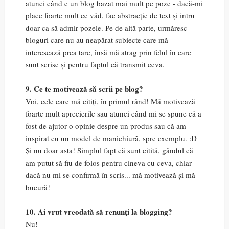
atunci când e un blog bazat mai mult pe poze - dacă-mi
place foarte mult ce văd, fac abstracție de text și intru
doar ca să admir pozele. Pe de altă parte, urmăresc
bloguri care nu au neapărat subiecte care mă
interesează prea tare, însă mă atrag prin felul în care
sunt scrise și pentru faptul că transmit ceva.
9. Ce te motivează să scrii pe blog?
Voi, cele care mă citiți, în primul rând! Mă motivează
foarte mult aprecierile sau atunci când mi se spune că a
fost de ajutor o opinie despre un produs sau că am
inspirat cu un model de manichiură, spre exemplu. :D
Și nu doar asta! Simplul fapt că sunt citită, gândul că
am putut să fiu de folos pentru cineva cu ceva, chiar
dacă nu mi se confirmă în scris... mă motivează și mă
bucură!
10. Ai vrut vreodată să renunţi la blogging?
Nu!