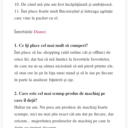
10. De când mă știu am fost încăpățânată și ambițioasă.
11. Îmi place foarte mult Bucureștiul și întreaga agitație
care vine la pachet cu el.
Întrebările
Dianei
:
1. Ce îți place cel mai mult să cumperi?
Îmi place să fac shopping (atât online cât și offline) de
orice fel, dar hai să mă limitez la favoritele favoritelor,
de care nu m-aș sătura niciodată să mă pierd printre ele,
să stau ore în șir în fața unui stand și să le iau pe fiecare
în parte la analizat: bijuterii și oje.
2. Care este cel mai scump produs de machiaj pe
care îl deții?
Habar nu am. Nu prea am produse de machiaj foarte
scumpe, nici nu mai știu exact cât am dat pe fiecare, dar
oricum... majoritatea produselor de machiaj pe care le
dețin au prețuri decente.