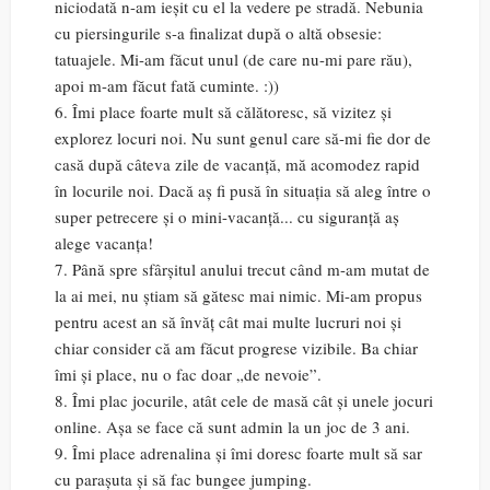
niciodată n-am ieșit cu el la vedere pe stradă. Nebunia
cu piersingurile s-a finalizat după o altă obsesie:
tatuajele. Mi-am făcut unul (de care nu-mi pare rău),
apoi m-am făcut fată cuminte. :))
6. Îmi place foarte mult să călătoresc, să vizitez și
explorez locuri noi. Nu sunt genul care să-mi fie dor de
casă după câteva zile de vacanță, mă acomodez rapid
în locurile noi. Dacă aș fi pusă în situația să aleg între o
super petrecere și o mini-vacanță... cu siguranță aș
alege vacanța!
7. Până spre sfârșitul anului trecut când m-am mutat de
la ai mei, nu știam să gătesc mai nimic. Mi-am propus
pentru acest an să învăț cât mai multe lucruri noi și
chiar consider că am făcut progrese vizibile. Ba chiar
îmi și place, nu o fac doar „de nevoie”.
8. Îmi plac jocurile, atât cele de masă cât și unele jocuri
online. Așa se face că sunt admin la un joc de 3 ani.
9. Îmi place adrenalina și îmi doresc foarte mult să sar
cu parașuta și să fac bungee jumping.