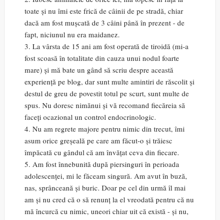
toate și nu îmi este frică de câinii de pe stradă, chiar
dacă am fost mușcată de 3 câini până în prezent - de
fapt, niciunul nu era maidanez.
3. La vârsta de 15 ani am fost operată de tiroidă (mi-a
fost scoasă în totalitate din cauza unui nodul foarte
mare) și mă bate un gând să scriu despre această
experiență pe blog, dar sunt multe amintiri de răscolit și
destul de greu de povestit totul pe scurt, sunt multe de
spus. Nu doresc nimănui și vă recomand fiecăreia să
faceți ocazional un control endocrinologic.
4. Nu am regrete majore pentru nimic din trecut, îmi
asum orice greșeală pe care am făcut-o și trăiesc
împăcată cu gândul că am învățat ceva din fiecare.
5. Am fost înnebunită după piersinguri în perioada
adolescenței, mi le făceam singură. Am avut în buză,
nas, sprânceană și buric. Doar pe cel din urmă îl mai
am și nu cred că o să renunț la el vreodată pentru că nu
mă încurcă cu nimic, uneori chiar uit că există - și nu,