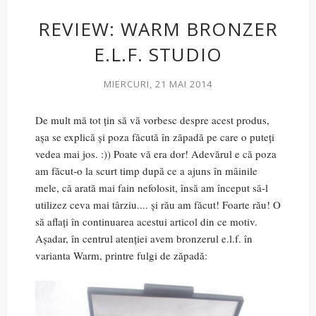
REVIEW: WARM BRONZER
E.L.F. STUDIO
MIERCURI, 21 MAI 2014
De mult mă tot țin să vă vorbesc despre acest produs,
așa se explică și poza făcută în zăpadă pe care o puteți
vedea mai jos. :)) Poate vă era dor! Adevărul e că poza
am făcut-o la scurt timp după ce a ajuns în mâinile
mele, că arată mai fain nefolosit, însă am început să-l
utilizez ceva mai târziu.... și rău am făcut! Foarte rău! O
să aflați în continuarea acestui articol din ce motiv.
Așadar, în centrul atenției avem bronzerul e.l.f. în
varianta Warm, printre fulgi de zăpadă: