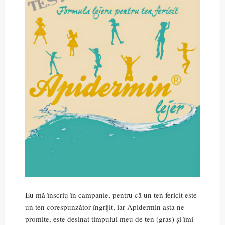
Eu mă înscriu în campanie, pentru că un ten fericit este
un ten corespunzător îngrijit, iar Apidermin asta ne
promite, este desinat timpului meu de ten (gras) și îmi