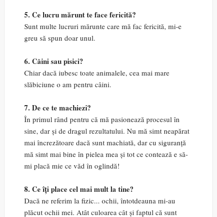
5. Ce lucru mărunt te face fericită?
Sunt multe lucruri mărunte care mă fac fericită, mi-e
greu să spun doar unul.
6. Câini sau pisici?
Chiar dacă iubesc toate animalele, cea mai mare
slăbiciune o am pentru câini.
7. De ce te machiezi?
În primul rând pentru că mă pasionează procesul în
sine, dar și de dragul rezultatului. Nu mă simt neapărat
mai încrezătoare dacă sunt machiată, dar cu siguranță
mă simt mai bine în pielea mea și tot ce contează e să-
mi placă mie ce văd în oglindă!
8. Ce îți place cel mai mult la tine?
Dacă ne referim la fizic... ochii, întotdeauna mi-au
plăcut ochii mei. Atât culoarea cât și faptul că sunt