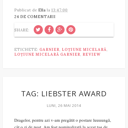
Publicat de
Ella
la
13:47:00
24 DE COMENTARII
SHARE:
ETICHETE:
GARNIER
,
LOȚIUNE MICELARĂ
,
LOȚIUNE MICELARĂ GARNIER
,
REVIEW
TAG: LIEBSTER AWARD
LUNI, 26 MAI 2014
Dragelor, pentru azi v-am pregătit o postare luuuungă,
cât o zi de post. Am fost nominalizată la acest tag de