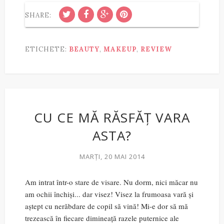
SHARE:
ETICHETE:
BEAUTY
,
MAKEUP
,
REVIEW
CU CE MĂ RĂSFĂȚ VARA
ASTA?
MARȚI, 20 MAI 2014
Am intrat într-o stare de visare. Nu dorm, nici măcar nu
am ochii închiși... dar visez! Visez la frumoasa vară și
aștept cu nerăbdare de copil să vină! Mi-e dor să mă
trezească în fiecare dimineață razele puternice ale