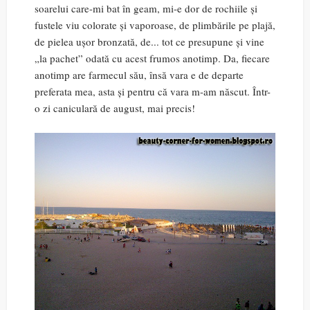
soarelui care-mi bat în geam, mi-e dor de rochiile și
fustele viu colorate și vaporoase, de plimbările pe plajă,
de pielea ușor bronzată, de... tot ce presupune și vine
„la pachet” odată cu acest frumos anotimp. Da, fiecare
anotimp are farmecul său, însă vara e de departe
preferata mea, asta și pentru că vara m-am născut. Într-
o zi caniculară de august, mai precis!