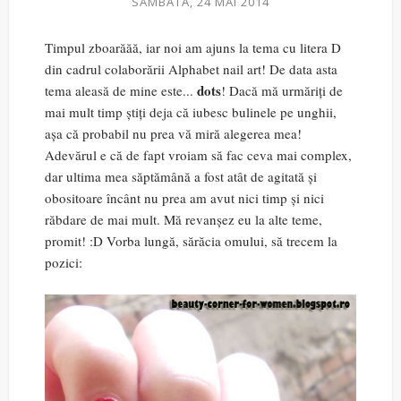
SÂMBĂTĂ, 24 MAI 2014
Timpul zboarăăă, iar noi am ajuns la tema cu litera D
din cadrul colaborării Alphabet nail art! De data asta
dots
tema aleasă de mine este...
! Dacă mă urmăriți de
mai mult timp știți deja că iubesc bulinele pe unghii,
așa că probabil nu prea vă miră alegerea mea!
Adevărul e că de fapt vroiam să fac ceva mai complex,
dar ultima mea săptămână a fost atât de agitată și
obositoare încânt nu prea am avut nici timp și nici
răbdare de mai mult. Mă revanșez eu la alte teme,
promit! :D Vorba lungă, sărăcia omului, să trecem la
pozici: