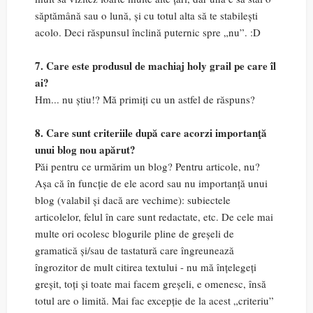
săptămână sau o lună, și cu totul alta să te stabilești
acolo. Deci răspunsul înclină puternic spre „nu”. :D
7. Care este produsul de machiaj holy grail pe care îl
ai?
Hm... nu știu!? Mă primiți cu un astfel de răspuns?
8. Care sunt criteriile după care acorzi importanţă
unui blog nou apărut?
Păi pentru ce urmărim un blog? Pentru articole, nu?
Așa că în funcție de ele acord sau nu importanță unui
blog (valabil și dacă are vechime): subiectele
articolelor, felul în care sunt redactate, etc. De cele mai
multe ori ocolesc blogurile pline de greșeli de
gramatică și/sau de tastatură care îngreunează
îngrozitor de mult citirea textului - nu mă înțelegeți
greșit, toți și toate mai facem greșeli, e omenesc, însă
totul are o limită. Mai fac excepție de la acest „criteriu”