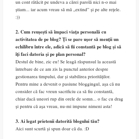
un cont rătăcit pe undeva a cărei parolă nici n-o mai
știam... iar acum vreau să mă „extind” și pe alte rețele.
:))
2. Cum reuşeşti să împaci viaţa personală cu
activitatea de pe blog? Ţi se pare uşor să menţii un
echilibru între ele, adică să fii constantă pe blog şi să
îţi faci datoria şi pe plan personal?
Destul de bine, zic eu! Se leagă răspunsul la această
întrebare de ce am zis la punctul anterior despre
gestionarea timpului, dar și stabilirea priorităților.
Pentru mine a devenit o pasiune bloggingul, așa că nu
consider că fac vreun sacrificiu ca să fiu constantă,
chiar dacă uneori rup din orele de somn... o fac cu drag
și pentru că așa vreau, nu-mi impune nimeni asta!
3. Ai legat prietenii datorită blogului tău?
Aici sunt scurtă și spun doar că da. :D