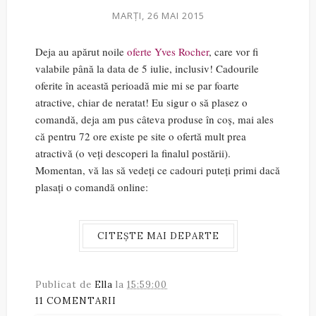
MARȚI, 26 MAI 2015
Deja au apărut noile
oferte Yves Rocher
, care vor fi
valabile până la data de 5 iulie, inclusiv! Cadourile
oferite în această perioadă mie mi se par foarte
atractive, chiar de neratat! Eu sigur o să plasez o
comandă, deja am pus câteva produse în coș, mai ales
că pentru 72 ore existe pe site o ofertă mult prea
atractivă (o veți descoperi la finalul postării).
Momentan, vă las să vedeți ce cadouri puteți primi dacă
plasați o comandă online:
CITEȘTE MAI DEPARTE
Publicat de
Ella
la
15:59:00
11 COMENTARII