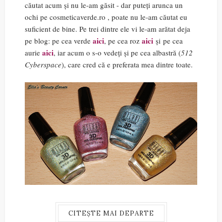
căutat acum și nu le-am găsit - dar puteți arunca un
ochi pe cosmeticaverde.ro , poate nu le-am căutat eu
suficient de bine. Pe trei dintre ele vi le-am arătat deja
aici
aici
pe blog: pe cea verde
, pe cea roz
și pe cea
aici
aurie
, iar acum o s-o vedeți și pe cea albastră (
512
Cyberspace
), care cred că e preferata mea dintre toate.
CITEȘTE MAI DEPARTE