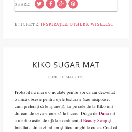
SHARE:
ETICHETE:
INSPIRAȚIE
,
OTHERS
,
WISHLIST
KIKO SUGAR MAT
LUNI, 18 MAI 2015
Probabil nu mai e o noutate pentru voi că am dezvoltat
o mică obsesie pentru ojele texturate (sau nisipoase,
cum preferați să le spuneți), iar pe cele de la Kiko îmi
Dana
doream de ceva vreme să le încerc. Draga de
mi-
a oferit o astfel de ojă la evenimentul
Beauty Swap
și
imediat a doua zi mi-am și făcut unghiile cu ea. Cred că