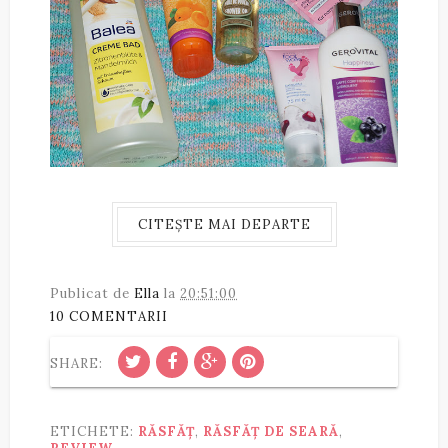
CITEȘTE MAI DEPARTE
Publicat de
Ella
la
20:51:00
10 COMENTARII
SHARE:
ETICHETE:
RĂSFĂȚ
,
RĂSFĂȚ DE SEARĂ
,