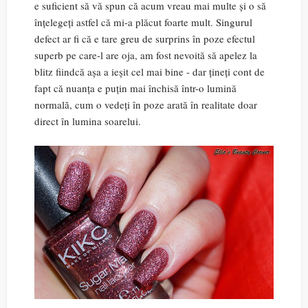
e suficient să vă spun că acum vreau mai multe și o să
înțelegeți astfel că mi-a plăcut foarte mult. Singurul
defect ar fi că e tare greu de surprins în poze efectul
superb pe care-l are oja, am fost nevoită să apelez la
blitz fiindcă așa a ieșit cel mai bine - dar țineți cont de
fapt că nuanța e puțin mai închisă într-o lumină
normală, cum o vedeți în poze arată în realitate doar
direct în lumina soarelui.