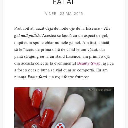
FATAL
VINERI, 22 MAI 2015
Probabil ați auzit deja de noile oje de la Essence -
The
gel nail polish
. Acestea se laudă cu un aspect de gel,
după cum spune chiar numele gamei. Am fost tentată
să le încerc de prima oară de când le-am văzut, dar
până să ajung eu la un stand Essence, am primit o ojă
din această colecție la evenimentul
Beauty Swap
, așa că
a fost o ocazie bună să văd cum se comportă. Eu am
nuanța
Fame fatal
, un roșu foarte frumos: