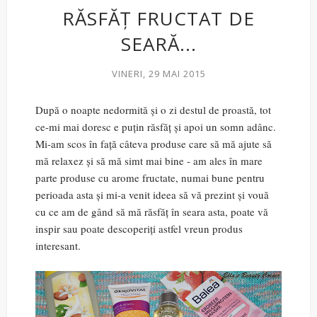
RĂSFĂȚ FRUCTAT DE
SEARĂ...
VINERI, 29 MAI 2015
După o noapte nedormită și o zi destul de proastă, tot
ce-mi mai doresc e puțin răsfăț și apoi un somn adânc.
Mi-am scos în față câteva produse care să mă ajute să
mă relaxez și să mă simt mai bine - am ales în mare
parte produse cu arome fructate, numai bune pentru
perioada asta și mi-a venit ideea să vă prezint și vouă
cu ce am de gând să mă răsfăț în seara asta, poate vă
inspir sau poate descoperiți astfel vreun produs
interesant.