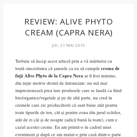
REVIEW: ALIVE PHYTO
CREAM (CAPRA NERA)
JOI, 21 MAI 2015
Trebuie să încep acest articol prin a vă mărturisi cu
crema de
toată sinceritatea că șansele ca eu să cumpăr
față Alive Phyto de la Capra Nera
ar fi fost minime,
din niște motive destul de întemeiate: nu mă mai
impresionează prea tare produsele care se laudă ca fiind
bio/organice/vegetale și pe de altă parte, nu cred în
cremele care zic producătorii că sunt bune atât pentru
toate tipurile de ten, cât și pentru zona din jurul ochilor,
atât de zi cât și de noapte (adică bună la toate), cum e
cazul acestei creme. Eu am primit-o în cadrul unui
eveniment și după ce am mutat-o prin casă dintr-o parte