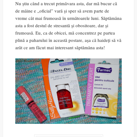
Nu știu când a trecut primăvara asta, dar mă bucur că
de mâine e „oficial” vară și sper să avem parte de
vreme cât mai frumoasă în următoarele luni. Săptămâna
asta a fost destul de stresantă și obositoare, dar și
frumoasă. Eu, ca de obicei, mă concentrez pe partea
plină a paharului în această postare, așa că haideți să vă
arăt ce am făcut mai interesant săptămâna asta!