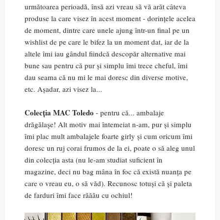
următoarea perioadă, însă azi vreau să vă arăt câteva
produse la care visez în acest moment - dorințele acelea
de moment, dintre care unele ajung într-un final pe un
wishlist de pe care le bifez la un moment dat, iar de la
altele îmi iau gândul fiindcă descopăr alternative mai
bune sau pentru că pur și simplu îmi trece cheful, îmi
dau seama că nu mi le mai doresc din diverse motive,
etc. Așadar, azi visez la...
Colecția MAC Toledo
- pentru că... ambalaje
drăgălașe! Alt motiv mai întemeiat n-am, pur și simplu
îmi plac mult ambalajele foarte girly și cum oricum îmi
doresc un ruj corai frumos de la ei, poate o să aleg unul
din colecția asta (nu le-am studiat suficient în
magazine, deci nu bag mâna în foc că există nuanța pe
care o vreau eu, o să văd). Recunosc totuși că și paleta
de farduri îmi face răăău cu ochiul!