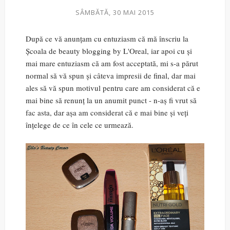
SÂMBĂTĂ, 30 MAI 2015
După ce vă anunțam cu entuziasm că mă înscriu la
Școala de beauty blogging by L'Oreal, iar apoi cu și
mai mare entuziasm că am fost acceptată, mi s-a părut
normal să vă spun și câteva impresii de final, dar mai
ales să vă spun motivul pentru care am considerat că e
mai bine să renunț la un anumit punct - n-aș fi vrut să
fac asta, dar așa am considerat că e mai bine și veți
înțelege de ce în cele ce urmează.