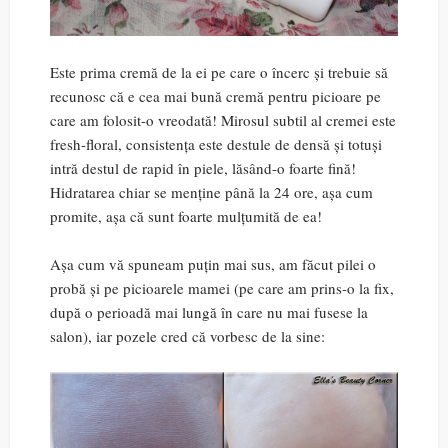
Este prima cremă de la ei pe care o încerc și trebuie să
recunosc că e cea mai bună cremă pentru picioare pe
care am folosit-o vreodată! Mirosul subtil al cremei este
fresh-floral, consistența este destule de densă și totuși
intră destul de rapid în piele, lăsând-o foarte fină!
Hidratarea chiar se menține până la 24 ore, așa cum
promite, așa că sunt foarte mulțumită de ea!
Așa cum vă spuneam puțin mai sus, am făcut pilei o
probă și pe picioarele mamei (pe care am prins-o la fix,
după o perioadă mai lungă în care nu mai fusese la
salon), iar pozele cred că vorbesc de la sine: