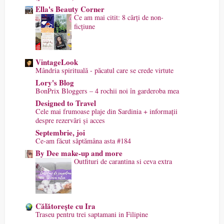
Ella's Beauty Corner
Ce am mai citit: 8 cărți de non-
ficțiune
VintageLook
Mândria spirituală - păcatul care se crede virtute
Lory's Blog
BonPrix Bloggers – 4 rochii noi în garderoba mea
Designed to Travel
Cele mai frumoase plaje din Sardinia + informații
despre rezervări și acces
Septembrie, joi
Ce-am făcut săptămâna asta #184
By Dee make-up and more
Outfituri de carantina si ceva extra
Călătorește cu Ira
Traseu pentru trei saptamani in Filipine