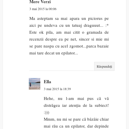
Mere Verzi
3 mai 2015 la 00:06
Ma asteptam sa mai apara un piciorus pe
aici pe undeva cu un tatuaj draguuut... :*
Este ok pila, am mai citit o gramada de
recenzii despre ea pe net, sincer si mie mi
se pare naspa cu acel zgomot...parca bazaie
mai tare decat un epilator...
Răspundeți
Ella
3 mai 2015 la 18:39
Hehe, nu l-am mai pus că vă
distrăgea iar atenția de la subiect!
:)))
Mmm, nu mi se pare că bâzâie chiar
mai rău ca un epilator, dar depinde