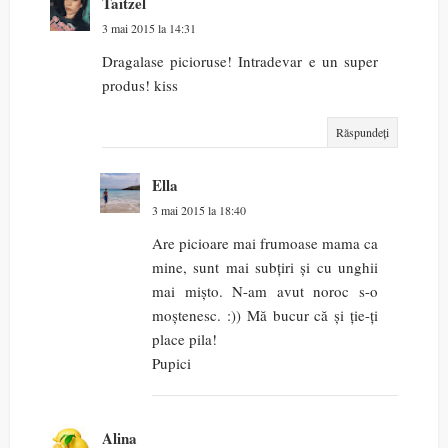
Taitzel
3 mai 2015 la 14:31
Dragalase picioruse! Intradevar e un super
produs! kiss
Răspundeți
Ella
3 mai 2015 la 18:40
Are picioare mai frumoase mama ca
mine, sunt mai subțiri și cu unghii
mai mișto. N-am avut noroc s-o
moștenesc. :)) Mă bucur că și ție-ți
place pila!
Pupici
Alina