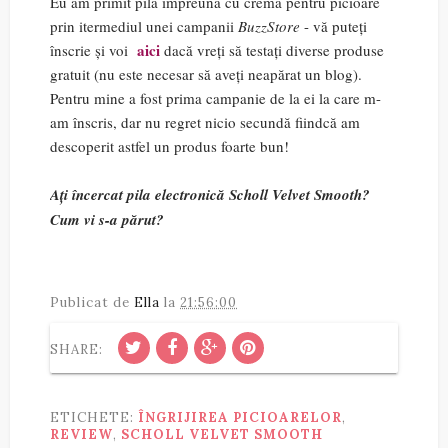
Eu am primit pila împreună cu crema pentru picioare
prin itermediul unei campanii
BuzzStore
- vă puteți
aici
înscrie și voi
dacă vreți să testați diverse produse
gratuit (nu este necesar să aveți neapărat un blog).
Pentru mine a fost prima campanie de la ei la care m-
am înscris, dar nu regret nicio secundă fiindcă am
descoperit astfel un produs foarte bun!
Ați încercat pila electronică Scholl Velvet Smooth?
Cum vi s-a părut?
Publicat de
Ella
la
21:56:00
SHARE:
ETICHETE:
ÎNGRIJIREA PICIOARELOR
,
REVIEW
,
SCHOLL VELVET SMOOTH