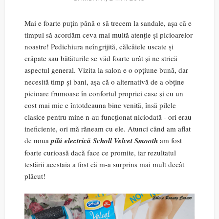
Mai e foarte puțin până o să trecem la sandale, așa că e
timpul să acordăm ceva mai multă atenție și picioarelor
noastre! Pedichiura neîngrijită, călcâiele uscate și
crăpate sau bătăturile se văd foarte urât și ne strică
aspectul general. Vizita la salon e o opțiune bună, dar
necesită timp și bani, așa că o alternativă de a obține
picioare frumoase în confortul propriei case și cu un
cost mai mic e întotdeauna bine venită, însă pilele
clasice pentru mine n-au funcționat niciodată - ori erau
ineficiente, ori mă răneam cu ele. Atunci când am aflat
de noua
p
ilă electrică Scholl Velvet Smooth
am fost
foarte curioasă dacă face ce promite, iar rezultatul
testării acestaia a fost că m-a surprins mai mult decât
plăcut!