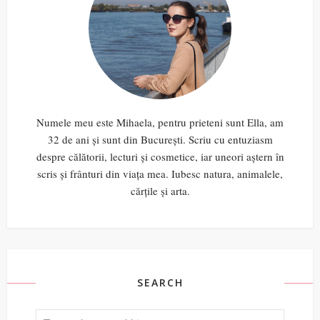
Numele meu este Mihaela, pentru prieteni sunt Ella, am
32 de ani și sunt din București. Scriu cu entuziasm
despre călătorii, lecturi și cosmetice, iar uneori aștern în
scris și frânturi din viața mea. Iubesc natura, animalele,
cărțile și arta.
SEARCH