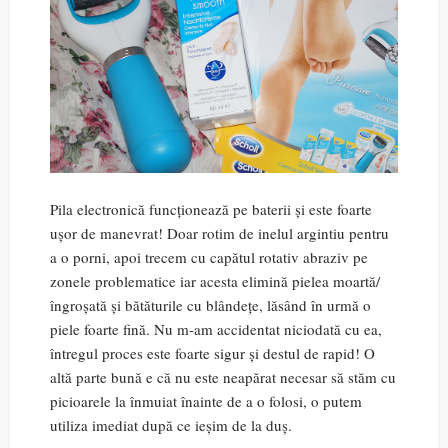
Pila electronică funcționează pe baterii și este foarte
ușor de manevrat! Doar rotim de inelul argintiu pentru
a o porni, apoi trecem cu capătul rotativ abraziv pe
zonele problematice iar acesta elimină pielea moartă/
îngroșată și bătăturile cu blândețe, lăsând în urmă o
piele foarte fină. Nu m-am accidentat niciodată cu ea,
întregul proces este foarte sigur și destul de rapid! O
altă parte bună e că nu este neapărat necesar să stăm cu
picioarele la înmuiat înainte de a o folosi, o putem
utiliza imediat după ce ieșim de la duș.