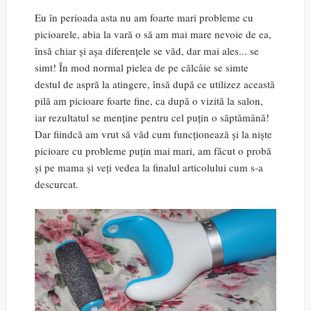
Eu în perioada asta nu am foarte mari probleme cu
picioarele, abia la vară o să am mai mare nevoie de ea,
însă chiar și așa diferențele se văd, dar mai ales... se
simt! În mod normal pielea de pe călcâie se simte
destul de aspră la atingere, însă după ce utilizez această
pilă am picioare foarte fine, ca după o vizită la salon,
iar rezultatul se menține pentru cel puțin o săptămână!
Dar fiindcă am vrut să văd cum funcționează și la niște
picioare cu probleme puțin mai mari, am făcut o probă
și pe mama și veți vedea la finalul articolului cum s-a
descurcat.