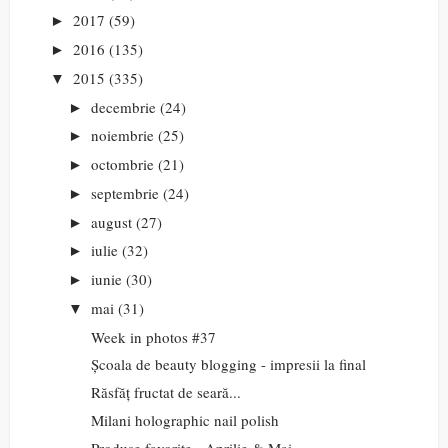
2017
(59)
►
2016
(135)
►
2015
(335)
▼
decembrie
(24)
►
noiembrie
(25)
►
octombrie
(21)
►
septembrie
(24)
►
august
(27)
►
iulie
(32)
►
iunie
(30)
►
mai
(31)
▼
Week in photos #37
Școala de beauty blogging - impresii la final
Răsfăț fructat de seară...
Milani holographic nail polish
Produse favorite - Aprilie & Mai