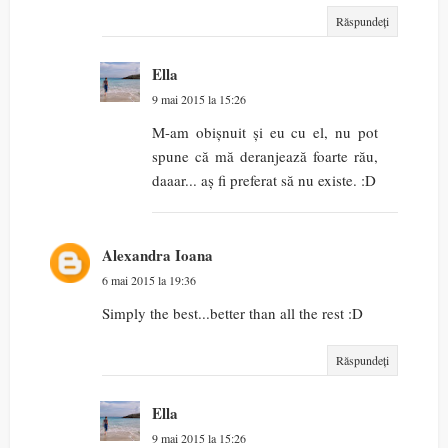
Răspundeți
Ella
9 mai 2015 la 15:26
M-am obișnuit și eu cu el, nu pot
spune că mă deranjează foarte rău,
daaar... aș fi preferat să nu existe. :D
Alexandra Ioana
6 mai 2015 la 19:36
Simply the best...better than all the rest :D
Răspundeți
Ella
9 mai 2015 la 15:26