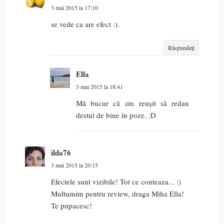
3 mai 2015 la 17:10
se vede ca are efect :).
Răspundeți
Ella
3 mai 2015 la 18:41
Mă bucur că am reușit să redau
destul de bine în poze. :D
ilda76
3 mai 2015 la 20:15
Efectele sunt vizibile! Tot ce conteaza... :)
Multumim pentru review, draga Miha Ella!
Te pupacesc!