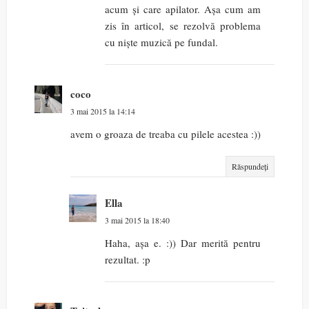
acum și care apilator. Așa cum am
zis în articol, se rezolvă problema
cu niște muzică pe fundal.
coco
3 mai 2015 la 14:14
avem o groaza de treaba cu pilele acestea :))
Răspundeți
Ella
3 mai 2015 la 18:40
Haha, așa e. :)) Dar merită pentru
rezultat. :p