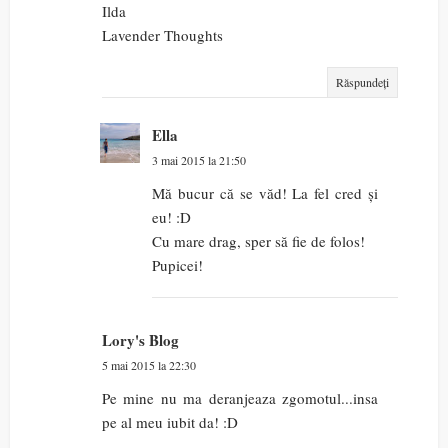
Ilda
Lavender Thoughts
Răspundeți
Ella
3 mai 2015 la 21:50
Mă bucur că se văd! La fel cred și
eu! :D
Cu mare drag, sper să fie de folos!
Pupicei!
Lory's Blog
5 mai 2015 la 22:30
Pe mine nu ma deranjeaza zgomotul...insa
pe al meu iubit da! :D