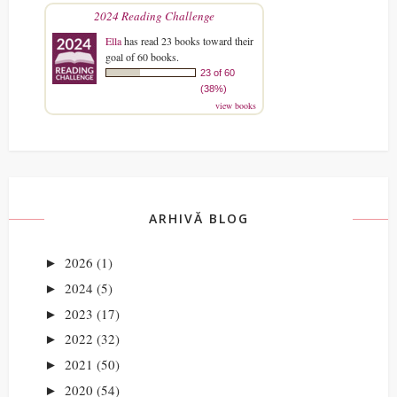
2024 Reading Challenge
Ella
has read 23 books toward their
goal of 60 books.
23 of 60
(38%)
view books
ARHIVĂ BLOG
2026
(1)
►
2024
(5)
►
2023
(17)
►
2022
(32)
►
2021
(50)
►
2020
(54)
►