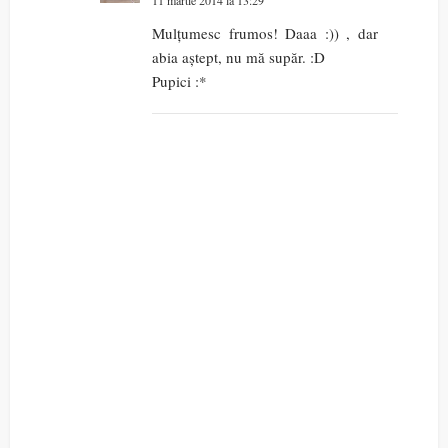
Mulțumesc frumos! Daaa :)) , dar
abia aștept, nu mă supăr. :D
Pupici :*