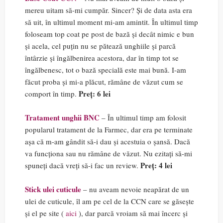
mereu uitam să-mi cumpăr. Sincer? Și de data asta era
să uit, în ultimul moment mi-am amintit. În ultimul timp
foloseam top coat pe post de bază și decât nimic e bun
și acela, cel puțin nu se pătează unghiile și parcă
întârzie și îngălbenirea acestora, dar în timp tot se
îngălbenesc, tot o bază specială este mai bună. I-am
făcut proba și mi-a plăcut, rămâne de văzut cum se
Preț: 6 lei
comport în timp.
Tratament unghii BNC
– În ultimul timp am folosit
popularul tratament de la Farmec, dar era pe terminate
așa că m-am gândit să-i dau și acestuia o șansă. Dacă
va funcționa sau nu rămâne de văzut. Nu ezitați să-mi
Preț: 4 lei
spuneți dacă vreți să-i fac un review.
Stick ulei cuticule
– nu aveam nevoie neapărat de un
ulei de cuticule, îl am pe cel de la CCN care se găsește
și el pe site (
aici
), dar parcă vroiam să mai încerc și