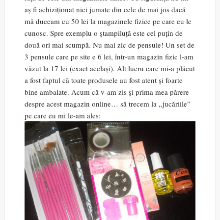
aș fi achiziționat nici jumate din cele de mai jos dacă
mă duceam cu 50 lei la magazinele fizice pe care eu le
cunosc. Spre exemplu o ștampiluță este cel puțin de
două ori mai scumpă. Nu mai zic de pensule! Un set de
3 pensule care pe site e 6 lei, într-un magazin fizic l-am
văzut la 17 lei (exact același). Alt lucru care mi-a plăcut
a fost faptul că toate produsele au fost atent și foarte
bine ambalate. Acum că v-am zis și prima mea părere
despre acest magazin online… să trecem la „jucăriile”
pe care eu mi le-am ales: