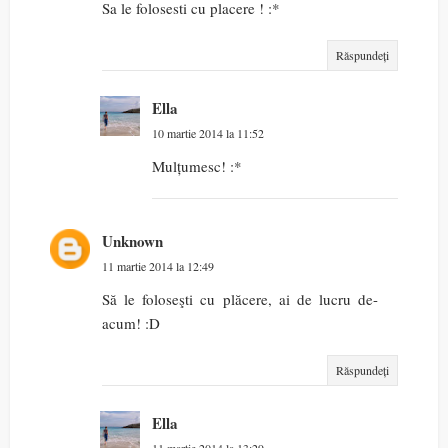
Sa le folosesti cu placere ! :*
Răspundeți
Ella
10 martie 2014 la 11:52
Mulțumesc! :*
Unknown
11 martie 2014 la 12:49
Să le foloseşti cu plăcere, ai de lucru de-
acum! :D
Răspundeți
Ella
11 martie 2014 la 13:29