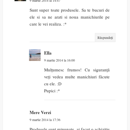
9 martie 2014 la 14:47
Sunt super toate produsele. Sa te bucuri de
ele si sa ne arati si noua manichiurile pe
care le vei realiza. :*
Răspundeți
Ella
9 martie 2014 la 16:00
Mulțumesc frumos! Cu siguranță
veți vedea multe manichiuri făcute
cu ele. :D
Pupici :*
Mere Verzi
9 martie 2014 la 17:36
Produsele sunt minunate, ai facut o achizitie