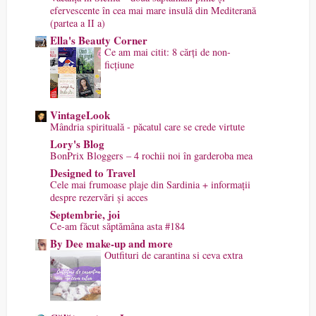
efervescente în cea mai mare insulă din Mediterană
(partea a II a)
Ella's Beauty Corner
Ce am mai citit: 8 cărți de non-
ficțiune
VintageLook
Mândria spirituală - păcatul care se crede virtute
Lory's Blog
BonPrix Bloggers – 4 rochii noi în garderoba mea
Designed to Travel
Cele mai frumoase plaje din Sardinia + informații
despre rezervări și acces
Septembrie, joi
Ce-am făcut săptămâna asta #184
By Dee make-up and more
Outfituri de carantina si ceva extra