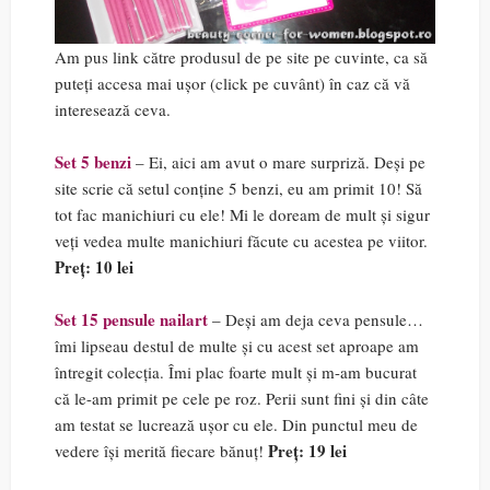
Am pus link către produsul de pe site pe cuvinte, ca să
puteți accesa mai ușor (click pe cuvânt) în caz că vă
interesează ceva.
Set 5 benzi
– Ei, aici am avut o mare surpriză. Deși pe
site scrie că setul conține 5 benzi, eu am primit 10! Să
tot fac manichiuri cu ele! Mi le doream de mult și sigur
veți vedea multe manichiuri făcute cu acestea pe viitor.
Preț: 10 lei
Set 15 pensule nailart
– Deși am deja ceva pensule…
îmi lipseau destul de multe și cu acest set aproape am
întregit colecția. Îmi plac foarte mult și m-am bucurat
că le-am primit pe cele pe roz. Perii sunt fini și din câte
am testat se lucrează ușor cu ele. Din punctul meu de
Preț: 19 lei
vedere își merită fiecare bănuț!