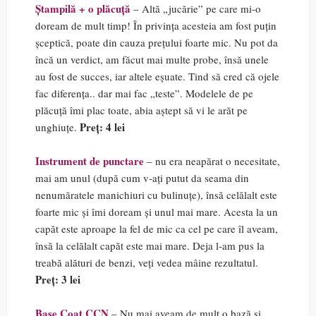
Ștampilă + o plăcuță
– Altă „jucărie” pe care mi-o
doream de mult timp! În privința acesteia am fost puțin
șceptică, poate din cauza prețului foarte mic. Nu pot da
încă un verdict, am făcut mai multe probe, însă unele
au fost de succes, iar altele eșuate. Tind să cred că ojele
fac diferența.. dar mai fac „teste”. Modelele de pe
plăcuță îmi plac toate, abia aștept să vi le arăt pe
Preț: 4 lei
unghiuțe.
Instrument de punctare
– nu era neapărat o necesitate,
mai am unul (după cum v-ați putut da seama din
nenumăratele manichiuri cu bulinuțe), însă celălalt este
foarte mic și îmi doream și unul mai mare. Acesta la un
capăt este aproape la fel de mic ca cel pe care îl aveam,
însă la celălalt capăt este mai mare. Deja l-am pus la
treabă alături de benzi, veți vedea mâine rezultatul.
Preț: 3 lei
Base Coat CCN
– Nu mai aveam de mult o bază și