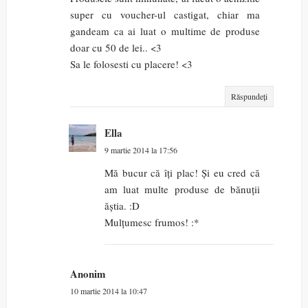
super cu voucher-ul castigat, chiar ma
gandeam ca ai luat o multime de produse
doar cu 50 de lei.. <3
Sa le folosesti cu placere! <3
Răspundeți
Ella
9 martie 2014 la 17:56
Mă bucur că îți plac! Și eu cred că
am luat multe produse de bănuții
ăștia. :D
Mulțumesc frumos! :*
Anonim
10 martie 2014 la 10:47