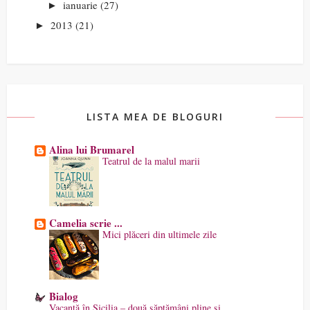
ianuarie
(27)
►
2013
(21)
►
LISTA MEA DE BLOGURI
Alina lui Brumarel
Teatrul de la malul marii
Camelia scrie ...
Mici plăceri din ultimele zile
Bialog
Vacanță în Sicilia – două săptămâni pline și