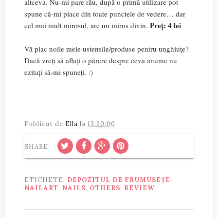
altceva. Nu-mi pare rău, după o primă utilizare pot
spune că-mi place din toate punctele de vedere… dar
Preț: 4 lei
cel mai mult mirosul, are un miros divin.
Vă plac noile mele ustensile/produse pentru unghiuțe?
Dacă vreți să aflați o părere despre ceva anume nu
ezitați să-mi spuneți. :)
Publicat de
Ella
la
13:20:00
SHARE:
ETICHETE:
DEPOZITUL DE FRUMUSEȚE
,
NAILART
,
NAILS
,
OTHERS
,
REVIEW