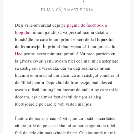
DUMINICĂ, 9 MARTIE 2014
Deși vi le-am arătat deja pe
pagina de facebook a
blogului
, m-am gândit să vă prezint mai în detaliu
Depozitul
bunătățile pe care le-am primit vineri de la
de frumusețe
. În primul rând vreau să-i mulțumesc lui
Dee
pentru acest minunat premiu! Nu prea particip eu
la giveaway-uri și nu aveam nici cea mai mică așteptare
să câștig ceva vreodată, dar vă dați seama că m-am
bucurat enorm când am văzut că am câștigat voucher-ul
de 50 lei pentru Depozitul de frumusețe, mai ales că
aveam o listă luuungă cu lucruri de nailart pe care mi le
doream, așa că mi-a fost destul de ușor să aleg
lucrușoarele pe care le veți vedea mai jos.
Înainte de toate, vreau să vă spun cu toată sinceritatea
că prețurile de pe acest site mi se par exagerat de mici
față de cele din magazinele fizice. Cu siguranță nu mi-