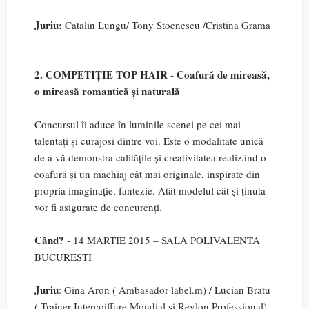
Juriu:
Catalin Lungu/ Tony Stoenescu /Cristina Grama
2. COMPETIȚIE TOP HAIR - Coafură de mireasă,
o mireasă romantică și naturală
Concursul îi aduce în luminile scenei pe cei mai
talentați și curajosi dintre voi. Este o modalitate unică
de a vă demonstra calitățile și creativitatea realizând o
coafură și un machiaj cât mai originale, inspirate din
propria imaginație, fantezie. Atât modelul cât și ținuta
vor fi asigurate de concurenți.
Când?
- 14 MARTIE 2015 – SALA POLIVALENTA
BUCURESTI
Juriu
: Gina Aron ( Ambasador label.m) / Lucian Bratu
( Trainer Intercoiffure Mondial si Revlon Professional)