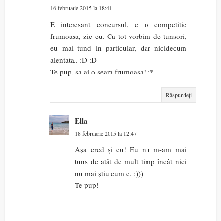
16 februarie 2015 la 18:41
E interesant concursul, e o competitie
frumoasa, zic eu. Ca tot vorbim de tunsori,
eu mai tund in particular, dar nicidecum
alentata.. :D :D
Te pup, sa ai o seara frumoasa! :*
Răspundeți
Ella
18 februarie 2015 la 12:47
Așa cred și eu! Eu nu m-am mai
tuns de atât de mult timp încât nici
nu mai știu cum e. :)))
Te pup!