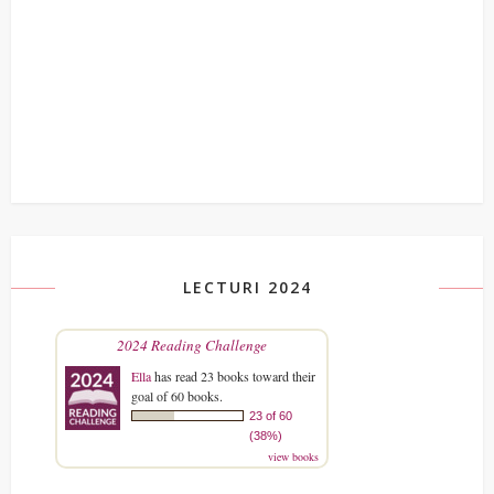
LECTURI 2024
2024 Reading Challenge
Ella
has read 23 books toward their
goal of 60 books.
23 of 60
(38%)
view books