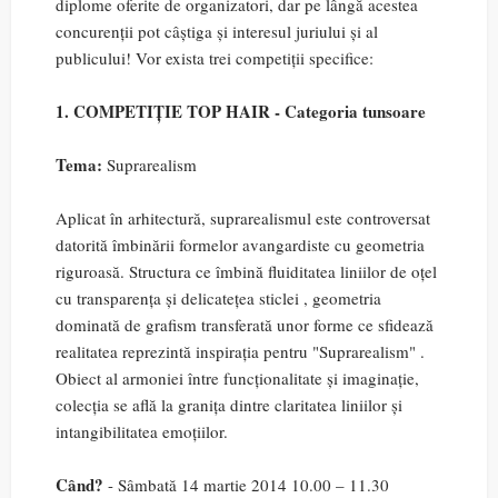
diplome oferite de organizatori, dar pe lângă acestea
concurenții pot câștiga și interesul juriului și al
publicului! Vor exista trei competiții specifice:
1. COMPETIȚIE TOP HAIR - Categoria tunsoare
Tema:
Suprarealism
Aplicat în arhitectură, suprarealismul este controversat
datorită îmbinării formelor avangardiste cu geometria
riguroasă. Structura ce îmbină fluiditatea liniilor de oțel
cu transparența și delicatețea sticlei , geometria
dominată de grafism transferată unor forme ce sfidează
realitatea reprezintă inspirația pentru "Suprarealism" .
Obiect al armoniei între funcționalitate și imaginație,
colecția se află la granița dintre claritatea liniilor și
intangibilitatea emoțiilor.
Când?
- Sâmbată 14 martie 2014 10.00 – 11.30