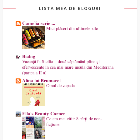
LISTA MEA DE BLOGURI
Camelia scrie ...
Mici plăceri din ultimele zile
Bialog
Vacanță în Sicilia – două săptămâni pline și
efervescente în cea mai mare insulă din Mediterană
(partea a II a)
Alina lui Brumarel
Omul de zapada
Ella's Beauty Corner
Ce am mai citit: 8 cărți de non-
ficțiune