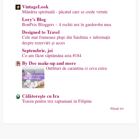
VintageLook
Mândria spirituală - păcatul care se crede virtute
Lory's Blog
BonPrix Bloggers – 4 rochii noi în garderoba mea
Designed to Travel
Cele mai frumoase plaje din Sardinia + informații
despre rezervări și acces
Septembrie, joi
Ce-am făcut săptămâna asta #184
By Dee make-up and more
Outfituri de carantina si ceva extra
Călătorește cu Ira
Traseu pentru trei saptamani in Filipine
Afișați tot