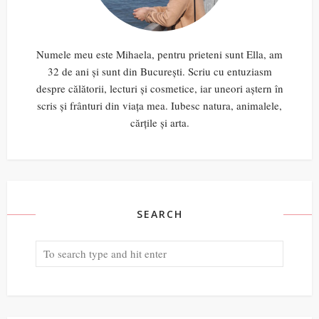
Numele meu este Mihaela, pentru prieteni sunt Ella, am
32 de ani și sunt din București. Scriu cu entuziasm
despre călătorii, lecturi și cosmetice, iar uneori aștern în
scris și frânturi din viața mea. Iubesc natura, animalele,
cărțile și arta.
SEARCH