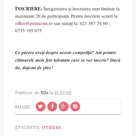
ÎNSCRIERE:
Înregistrarea şi înscrierea sunt limitate la
maximum 20 de participanți. Pentru înscriere scrieti la
office@portacom.ro
sau sunați la: 021 367 34 60 ;
0735 195 975
Ce părere aveți despre aceste competiții? Am printre
cititoarele mele fete talentate care se vor înscrie? Dacă
da, dați-mi de știre!
Publicat de
Ella
la
15:32:00
SHARE:
ETICHETE:
OTHERS