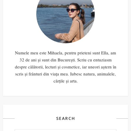
Numele meu este Mihaela, pentru prieteni sunt Ella, am
32 de ani și sunt din București. Scriu cu entuziasm
despre călătorii, lecturi și cosmetice, iar uneori aștern în
scris și frânturi din viața mea. Iubesc natura, animalele,
cărțile și arta.
SEARCH