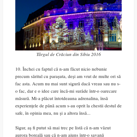
Târgul de Crăciun din Sibiu 2016
10. Închei cu faptul că n-am făcut nicio nebunie
precum săritul cu parașuta, deși am vrut de multe ori să
fac asta. Acum nu mai sunt sigură dacă vreau sau nu s-
o fac, dar e o idee care încă-mi surâde într-o oarecare
măsură. Mi-a plăcut întotdeauna adrenalina, însă
experiențele de până acum s-au oprit la chestii destul de
safe, în opinia mea, nu și a altora însă...
Sigur, aș fi putut să mai trec pe listă că n-am văzut
aurora boreală sau că n-am ajuns într-o savană