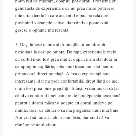
n-am rău de mișcare, doar nu pot dormi. Problema cu
genul ăsta de experiență e că nu prea mi se potrivesc
mie croazierele în care accentul e pus pe relaxare,
preferând vacanțele active, dar cândva poate o să
găsesc o opțiune interesantă.
5. Deși iubesc natura și drumețiile, n-am dormit
niciodată la cort pe munte. De fapt, experiențele mele
cu cortul n-au fost prea multe, după ce am stat doar în
camping în copilărie, abia anul trecut am stat pentru
prima oară direct pe plajă. A fost o experiență tare
interesantă, dar nu prea confortabilă, drept fiind că nici
n-am fost prea bine pregătiți. Totuși, vreau musai să las
cândva confortul unei camere de hotel/pensiune/cabană
pentru a dormi măcar o noapte cu cortul undeva pe
munte, doar că atunci o să mă pregătesc mult mai bine.
Am vrut să fac asta chiar anul ăsta, dar cred că va
rămâne pe anul viitor.