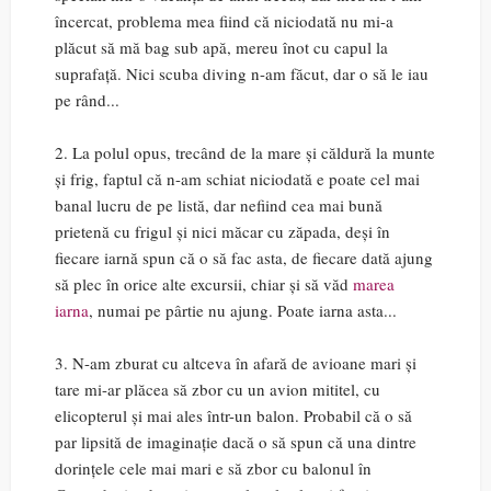
încercat, problema mea fiind că niciodată nu mi-a
plăcut să mă bag sub apă, mereu înot cu capul la
suprafață. Nici scuba diving n-am făcut, dar o să le iau
pe rând...
2. La polul opus, trecând de la mare și căldură la munte
și frig, faptul că n-am schiat niciodată e poate cel mai
banal lucru de pe listă, dar nefiind cea mai bună
prietenă cu frigul și nici măcar cu zăpada, deși în
fiecare iarnă spun că o să fac asta, de fiecare dată ajung
să plec în orice alte excursii, chiar și să văd
marea
iarna
, numai pe pârtie nu ajung. Poate iarna asta...
3. N-am zburat cu altceva în afară de avioane mari și
tare mi-ar plăcea să zbor cu un avion mititel, cu
elicopterul și mai ales într-un balon. Probabil că o să
par lipsită de imaginație dacă o să spun că una dintre
dorințele cele mai mari e să zbor cu balonul în