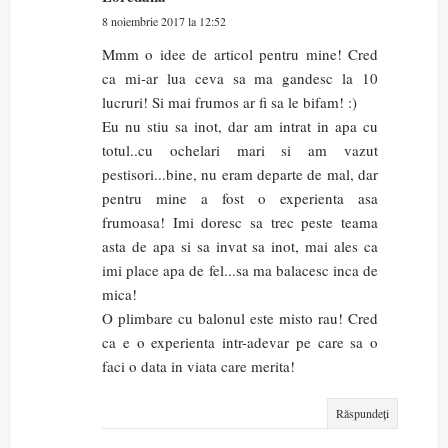
8 noiembrie 2017 la 12:52
Mmm o idee de articol pentru mine! Cred
ca mi-ar lua ceva sa ma gandesc la 10
lucruri! Si mai frumos ar fi sa le bifam! :)
Eu nu stiu sa inot, dar am intrat in apa cu
totul..cu ochelari mari si am vazut
pestisori...bine, nu eram departe de mal, dar
pentru mine a fost o experienta asa
frumoasa! Imi doresc sa trec peste teama
asta de apa si sa invat sa inot, mai ales ca
imi place apa de fel...sa ma balacesc inca de
mica!
O plimbare cu balonul este misto rau! Cred
ca e o experienta intr-adevar pe care sa o
faci o data in viata care merita!
Răspundeți