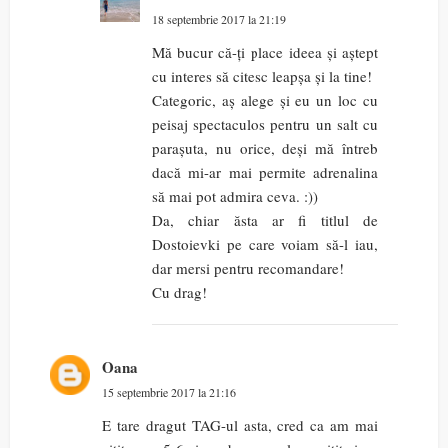
18 septembrie 2017 la 21:19
Mă bucur că-ți place ideea și aștept
cu interes să citesc leapșa și la tine!
Categoric, aș alege și eu un loc cu
peisaj spectaculos pentru un salt cu
parașuta, nu orice, deși mă întreb
dacă mi-ar mai permite adrenalina
să mai pot admira ceva. :))
Da, chiar ăsta ar fi titlul de
Dostoievki pe care voiam să-l iau,
dar mersi pentru recomandare!
Cu drag!
Oana
15 septembrie 2017 la 21:16
E tare dragut TAG-ul asta, cred ca am mai