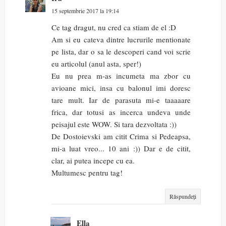
15 septembrie 2017 la 19:14
Ce tag dragut, nu cred ca stiam de el :D
Am si eu cateva dintre lucrurile mentionate
pe lista, dar o sa le descoperi cand voi scrie
eu articolul (anul asta, sper!)
Eu nu prea m-as incumeta ma zbor cu
avioane mici, insa cu balonul imi doresc
tare mult. Iar de parasuta mi-e taaaaare
frica, dar totusi as incerca undeva unde
peisajul este WOW. Si tara dezvoltata :))
De Dostoievski am citit Crima si Pedeapsa,
mi-a luat vreo... 10 ani :)) Dar e de citit,
clar, ai putea incepe cu ea.
Multumesc pentru tag!
Răspundeți
Ella