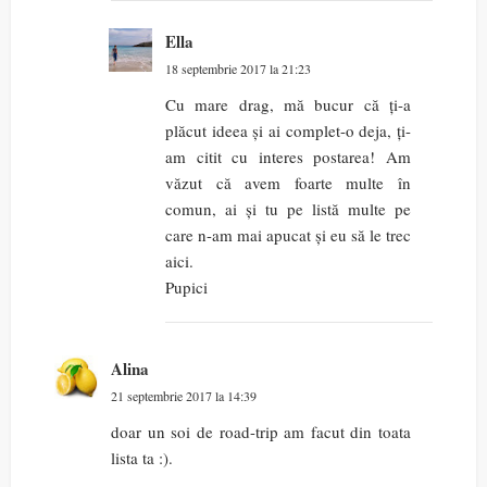
Ella
18 septembrie 2017 la 21:23
Cu mare drag, mă bucur că ți-a
plăcut ideea și ai complet-o deja, ți-
am citit cu interes postarea! Am
văzut că avem foarte multe în
comun, ai și tu pe listă multe pe
care n-am mai apucat și eu să le trec
aici.
Pupici
Alina
21 septembrie 2017 la 14:39
doar un soi de road-trip am facut din toata
lista ta :).