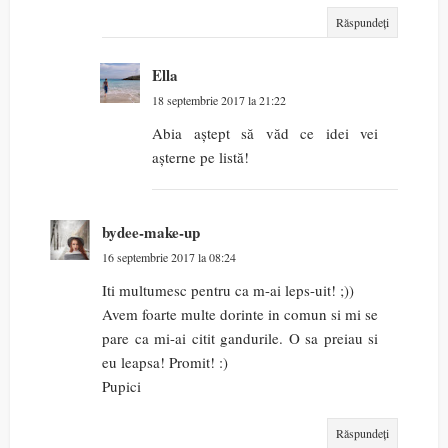
Răspundeți
Ella
18 septembrie 2017 la 21:22
Abia aștept să văd ce idei vei
așterne pe listă!
bydee-make-up
16 septembrie 2017 la 08:24
Iti multumesc pentru ca m-ai leps-uit! ;))
Avem foarte multe dorinte in comun si mi se
pare ca mi-ai citit gandurile. O sa preiau si
eu leapsa! Promit! :)
Pupici
Răspundeți