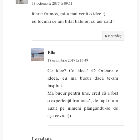
18 octombrie 2017 la 09:51
foarte frumos, mi-a mai venit o idee :)
eu tocmai ce am bifat balonul cu aer cald!
Răspundeți
Ella
18 octombrie 2017 la 16:49
Ce idee? Ce idee? :D Oricare e
ideea, eu mă bucur dacă te-am
inspirat.
Mă bucur pentru tine, cred că a fost
o experiență frumoasă, de fapt n-am
auzit pe nimeni plângându-se de
așa ceva. :))
Loredana