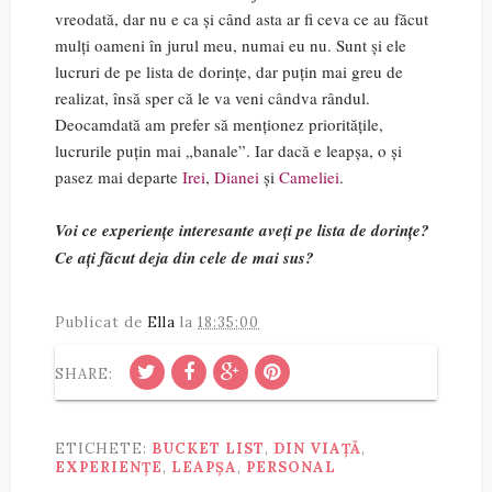
vreodată, dar nu e ca și când asta ar fi ceva ce au făcut
mulți oameni în jurul meu, numai eu nu. Sunt și ele
lucruri de pe lista de dorințe, dar puțin mai greu de
realizat, însă sper că le va veni cândva rândul.
Deocamdată am prefer să menționez prioritățile,
lucrurile puțin mai „banale”. Iar dacă e leapșa, o și
pasez mai departe
Irei
,
Dianei
și
Cameliei
.
Voi ce experiențe interesante aveți pe lista de dorințe?
Ce ați făcut deja din cele de mai sus?
Publicat de
Ella
la
18:35:00
SHARE:
ETICHETE:
BUCKET LIST
,
DIN VIAȚĂ
,
EXPERIENȚE
,
LEAPȘA
,
PERSONAL