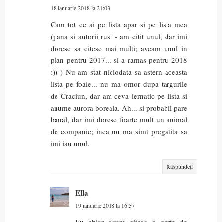
18 ianuarie 2018 la 21:03
Cam tot ce ai pe lista apar si pe lista mea
(pana si autorii rusi - am citit unul, dar imi
doresc sa citesc mai multi; aveam unul in
plan pentru 2017... si a ramas pentru 2018
:)) ) Nu am stat niciodata sa astern aceasta
lista pe foaie... nu ma omor dupa targurile
de Craciun, dar am ceva iernatic pe lista si
anume aurora boreala. Ah... si probabil pare
banal, dar imi doresc foarte mult un animal
de companie; inca nu ma simt pregatita sa
imi iau unul.
Răspundeți
Ella
19 ianuarie 2018 la 16:57
Eu chiar acum citesc o carte de