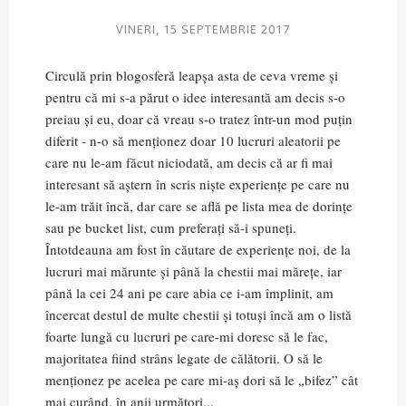
VINERI, 15 SEPTEMBRIE 2017
Circulă prin blogosferă leapșa asta de ceva vreme și
pentru că mi s-a părut o idee interesantă am decis s-o
preiau și eu, doar că vreau s-o tratez într-un mod puțin
diferit - n-o să menționez doar 10 lucruri aleatorii pe
care nu le-am făcut niciodată, am decis că ar fi mai
interesant să aștern în scris niște experiențe pe care nu
le-am trăit încă, dar care se află pe lista mea de dorințe
sau pe bucket list, cum preferați să-i spuneți.
Întotdeauna am fost în căutare de experiențe noi, de la
lucruri mai mărunte și până la chestii mai mărețe, iar
până la cei 24 ani pe care abia ce i-am împlinit, am
încercat destul de multe chestii și totuși încă am o listă
foarte lungă cu lucruri pe care-mi doresc să le fac,
majoritatea fiind strâns legate de călătorii. O să le
menționez pe acelea pe care mi-aș dori să le „bifez” cât
mai curând, în anii următori...