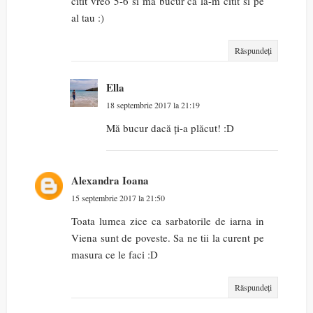
citit vreo 5-6 si ma bucur ca la-m citit si pe
al tau :)
Răspundeți
Ella
18 septembrie 2017 la 21:19
Mă bucur dacă ți-a plăcut! :D
Alexandra Ioana
15 septembrie 2017 la 21:50
Toata lumea zice ca sarbatorile de iarna in
Viena sunt de poveste. Sa ne tii la curent pe
masura ce le faci :D
Răspundeți