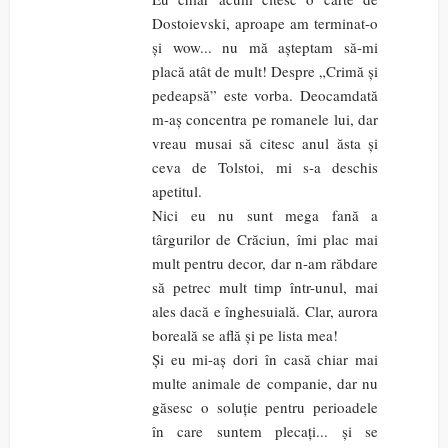
Dostoievski, aproape am terminat-o
și wow... nu mă așteptam să-mi
placă atât de mult! Despre „Crimă și
pedeapsă” este vorba. Deocamdată
m-aș concentra pe romanele lui, dar
vreau musai să citesc anul ăsta și
ceva de Tolstoi, mi s-a deschis
apetitul.
Nici eu nu sunt mega fană a
târgurilor de Crăciun, îmi plac mai
mult pentru decor, dar n-am răbdare
să petrec mult timp într-unul, mai
ales dacă e înghesuială. Clar, aurora
boreală se află și pe lista mea!
Și eu mi-aș dori în casă chiar mai
multe animale de companie, dar nu
găsesc o soluție pentru perioadele
în care suntem plecați... și se