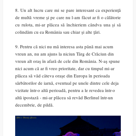
8. Un alt lucru care mi se pare interesant ca experiență
de multă vreme și pe care nu l-am făcut ar fi o călătorie
cu rulota, mi-ar plăcea să închieriem cândva una și să
colindăm cu ea România sau chiar și alte țări.
9. Pentru că nici nu mă interesa asta până mai acum
vreun an, nu am ajuns la niciun Târg de Crăciun din
vreun alt oraș în afară de cele din România. N-aș spune
nici acum că ar fi vreo prioritate, dar cu timpul mi-ar
plăcea să văd câteva orașe din Europa în perioada
sărbătorilor de iarnă, eventual pe unele dintre cele deja
vizitate într-o altă perioadă, pentru a le revedea într-o
altă ipostază - mi-ar plăcea să revăd Berlinul într-un
decembrie, de pildă.