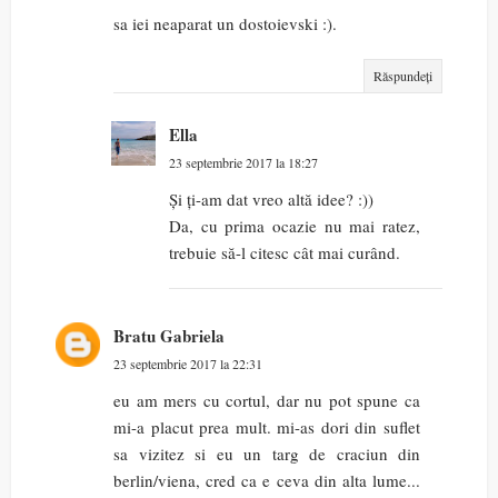
sa iei neaparat un dostoievski :).
Răspundeți
Ella
23 septembrie 2017 la 18:27
Și ți-am dat vreo altă idee? :))
Da, cu prima ocazie nu mai ratez,
trebuie să-l citesc cât mai curând.
Bratu Gabriela
23 septembrie 2017 la 22:31
eu am mers cu cortul, dar nu pot spune ca
mi-a placut prea mult. mi-as dori din suflet
sa vizitez si eu un targ de craciun din
berlin/viena, cred ca e ceva din alta lume...