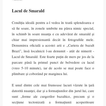
Lacul de Smarald
Condiția ideală pentru a-l vedea în toată splendoarea e
să fie soare, în zonele umbrite nu părea nimic special,
în schimb în soare nuanța e cu adevărat de smarald și
chiar mai impresionantă decât în fotografiile mele.
Denumirea oficială a acestei arii e „Cariera de bazalt
Brazi”, însă localnicii l-au denumit - atât de nimerit -
Lacul de Smarald. Este foarte puțin de mers pe jos de la
parcare până la primul punct de belvedere cu lacul
(vreo 5-10 minute), iar de acolo se mai poate face o
plimbare și coborând pe marginea lui.
E unul dintre cele mai frumoase lacuri văzute în țară
datorită nuanței, dar și a formațiunilor din jurul lui, care
sunt „forme ale curgerilor bazaltice, precum și o
secțiune tectonizată a formațiunii acoperitoare