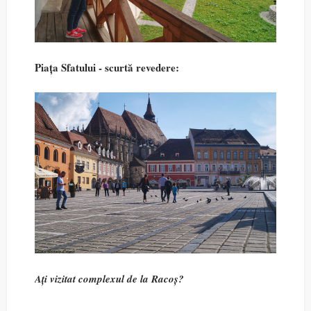
Piața Sfatului - scurtă revedere:
Ați vizitat complexul de la Racoș?