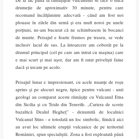
De la lac până la rămășițele vulcanului se face o mică
drumeție de aproximativ 30 minute, pentru care
recomand încălțăminte adecvată - când am fost noi
plouase în zilele din urmă și era mult noroi pe unele
porțiuni, ne-am bucurat că ne schimbasem în bocanci
de munte. Peisajul e foarte frumos pe traseu, se vede
inclusiv lacul de sus. La întoarcere am coborât pe la
drumul principal (cel pe care am intrat cu mașina) care
e mai scurt și mai ușor, dar am fi ratat priveliști faine
dacă și urcam pe acolo.
Peisajul lunar e impresionant, cu acele nuanțe de roșu
aprins și pe alocuri negru, tipice pentru vulcani - unii
geologi au comparat aceste rămășițe cu Vulcanul Etna
din Sicilia și cu Teide din Tenerife. „Cariera de scorie
bazaltică Dealul Hegheț” - denumită de localnici
Vulcanul Stins - e totodată un loc simbolic, fiindcă aici
au avut loc ultimele erupții vulcanice de pe teritoriul
României, spun specialiștii. Zona a fost exploatată până