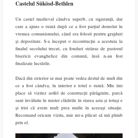
Castelul Sükösd-Bethlen
Un castel medieval cândva superb, cu siguranță, dar
care a ajuns o ruină după ce a fost parțial demolat în
vremea comunismului, când era folosit pentru grajduri
și depozitare. S-a început o recontrucție a acestuia la
finalul secolului trecut, cu fonduri strânse de pastorul
bisericii evanghelice din comună, însă n-au fost
finalizate lucrările.
Dacă din exterior se mai poate vedea destul de mult din
ce a fost cândva, în interior e totul o ruină. Mie îmi
place să vizitez astfel de construcții părăginite, parcă
sunt învăluite în mister clădirile în starea asta și totuși e
și trist că avem mult prea multe în aceeași situație.
Recomand oricum vizita, mie mi-a plăcut să mă plimb
prin el.