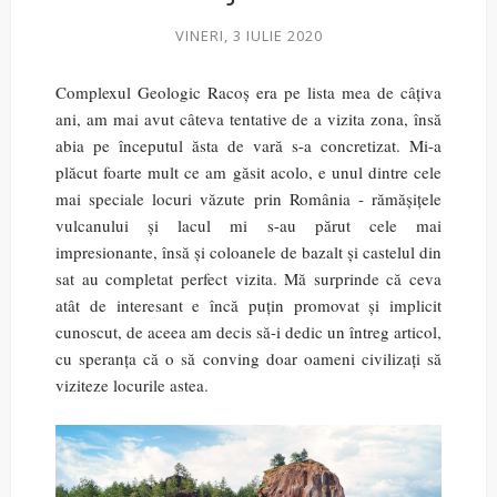
VINERI, 3 IULIE 2020
Complexul Geologic Racoș era pe lista mea de câțiva
ani, am mai avut câteva tentative de a vizita zona, însă
abia pe începutul ăsta de vară s-a concretizat. Mi-a
plăcut foarte mult ce am găsit acolo, e unul dintre cele
mai speciale locuri văzute prin România - rămășițele
vulcanului și lacul mi s-au părut cele mai
impresionante, însă și coloanele de bazalt și castelul din
sat au completat perfect vizita. Mă surprinde că ceva
atât de interesant e încă puțin promovat și implicit
cunoscut, de aceea am decis să-i dedic un întreg articol,
cu speranța că o să conving doar oameni civilizați să
viziteze locurile astea.