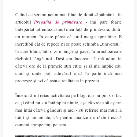
Citind ce scriam acum mai bine de două săptămâni - în
articolul
Pregătită de primăvară
- îmi pare foarte
îndepărtat tot entuziasmul meu față de primăvară, dintr-
un moment în care părea că totul merge spre bine. E
incredibil cât de repede ni se poate schimba „universul”
în care trăim, într-o zi e liniște și pace, în următoarea e
războiul lângă noi. Deși am încercat să mă adun în
câteva ore de la primele știri citite și să mă implic cât,
cum și unde pot, adevărul e că în parte încă mai
procesez și azi că asta e realitatea în prezent.
Încerc să-mi reiau activitatea pe blog, dar nu pot s-o fac
ca și când nu s-a întâmplat nimic, așa că vreau să aștern
mai întâi câteva gânduri și aici - cu referire mai mult la
trăiri și umanitate, că pentru analize de război există
oameni competenți pe asta.