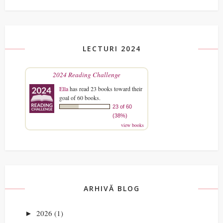
LECTURI 2024
2024 Reading Challenge
Ella
has read 23 books toward their
goal of 60 books.
23 of 60
(38%)
view books
ARHIVĂ BLOG
2026
(1)
►