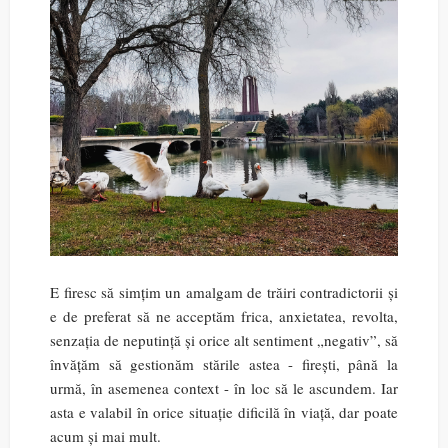
E firesc să simțim un amalgam de trăiri contradictorii și
e de preferat să ne acceptăm frica, anxietatea, revolta,
senzația de neputință și orice alt sentiment „negativ”, să
învățăm să gestionăm stările astea - firești, până la
urmă, în asemenea context - în loc să le ascundem. Iar
asta e valabil în orice situație dificilă în viață, dar poate
acum și mai mult.