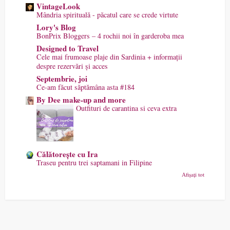
VintageLook
Mândria spirituală - păcatul care se crede virtute
Lory's Blog
BonPrix Bloggers – 4 rochii noi în garderoba mea
Designed to Travel
Cele mai frumoase plaje din Sardinia + informații
despre rezervări și acces
Septembrie, joi
Ce-am făcut săptămâna asta #184
By Dee make-up and more
Outfituri de carantina si ceva extra
Călătorește cu Ira
Traseu pentru trei saptamani in Filipine
Afișați tot