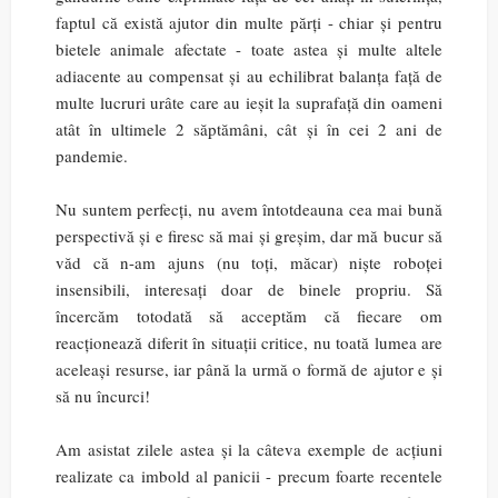
faptul că există ajutor din multe părți - chiar și pentru
bietele animale afectate - toate astea și multe altele
adiacente au compensat și au echilibrat balanța față de
multe lucruri urâte care au ieșit la suprafață din oameni
atât în ultimele 2 săptămâni, cât și în cei 2 ani de
pandemie.
Nu suntem perfecți, nu avem întotdeauna cea mai bună
perspectivă și e firesc să mai și greșim, dar mă bucur să
văd că n-am ajuns (nu toți, măcar) niște roboței
insensibili, interesați doar de binele propriu. Să
încercăm totodată să acceptăm că fiecare om
reacționează diferit în situații critice, nu toată lumea are
aceleași resurse, iar până la urmă o formă de ajutor e și
să nu încurci!
Am asistat zilele astea și la câteva exemple de acțiuni
realizate ca imbold al panicii - precum foarte recentele