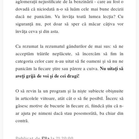
aglomerații nejustificate de la benzinării - care au fost o
dovadă că niciodată n-o să luăm cele mai bune decizii
dacă ne panicăm. Va învăța toată lumea lecția? Cu
siguranță nu, pot doar să sper că măcar câțiva vor
învăța ceva și din asta.
Ca rezumat la rezumatul gândurilor de mai sus: să ne
acceptăm trăirile neplăcute, să încercăm să fim în
categoria celor care n-au uitat să fie oameni și să nu ne
Nu uitați să
panicăm la fiecare știre sau părere a cuiva.
aveți grijă de voi și de cei dragi!
O să revin la un program și la niște subiecte obișnuite
în articolele viitoare, atât cât o să fie posibil. Încerc să
găsesc motive de bucurie în fiecare zi, fiindcă știu că n-
ar ajuta pe nimeni dacă stau posomorâtă, ba chiar din
contră.
Publicat de
Ella
la
21:20:00