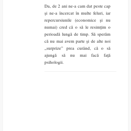
Da, de 2 ani ne-a cam dat peste cap
și ne-a încercat în multe feluri, iar
repercursiunile (economice și nu
numai) cred că o să le resimțim o
perioadă lungă de timp. Să sperăm
că nu mai avem parte și de alte noi
„surprize” prea curând, că o să
ajungă să nu mai facă față
psihologii.