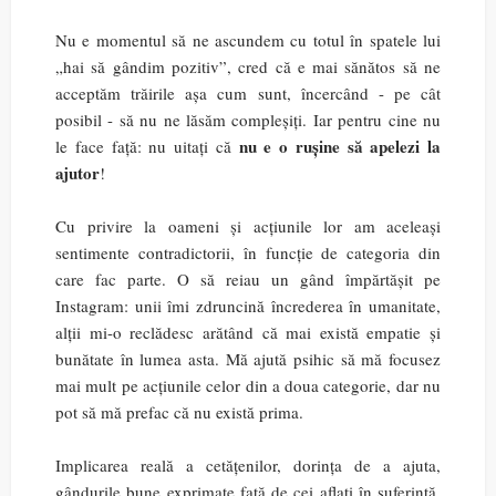
Nu e momentul să ne ascundem cu totul în spatele lui
„hai să gândim pozitiv”, cred că e mai sănătos să ne
acceptăm trăirile așa cum sunt, încercând - pe cât
posibil - să nu ne lăsăm compleșiți. Iar pentru cine nu
nu e o rușine să apelezi la
le face față: nu uitați că
ajutor
!
Cu privire la oameni și acțiunile lor am aceleași
sentimente contradictorii, în funcție de categoria din
care fac parte. O să reiau un gând împărtășit pe
Instagram: unii îmi zdruncină încrederea în umanitate,
alții mi-o reclădesc arătând că mai există empatie și
bunătate în lumea asta. Mă ajută psihic să mă focusez
mai mult pe acțiunile celor din a doua categorie, dar nu
pot să mă prefac că nu există prima.
Implicarea reală a cetățenilor, dorința de a ajuta,
gândurile bune exprimate față de cei aflați în suferință,