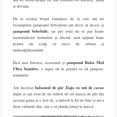
și dovada.
De la același brand românesc de la care am tot
recumpărat șamponul Seboderm am decis să încerc și
șamponul SeboSalic
, iar per total mi se par foarte
asemănătoare formulele și efectul, sunt opțiuni bune
pentru un scalp cu exces de sebum și
mătreață/dermatită.
șamponul Balea Med
Încă mai folosesc ocazional și
Ultra Sensitive
, e super ok în paralel cu alt șampon-
tratament.
balsamul de păr Ziaja cu unt de cacao
Am încercat
după ce am avut de un milion de ori masca de păr din
aceeași gama și a fost ok, a mirosit la fel de bine și mi-a
lăsat vârfurile fine, dar o să rămân totuși la mască.