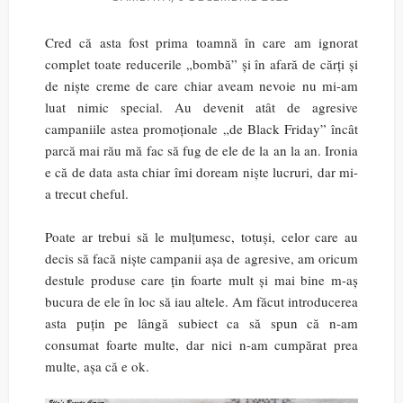
Cred că asta fost prima toamnă în care am ignorat
complet toate reducerile „bombă” și în afară de cărți și
de niște creme de care chiar aveam nevoie nu mi-am
luat nimic special. Au devenit atât de agresive
campaniile astea promoționale „de Black Friday” încât
parcă mai rău mă fac să fug de ele de la an la an. Ironia
e că de data asta chiar îmi doream niște lucruri, dar mi-
a trecut cheful.
Poate ar trebui să le mulțumesc, totuși, celor care au
decis să facă niște campanii așa de agresive, am oricum
destule produse care țin foarte mult și mai bine m-aș
bucura de ele în loc să iau altele. Am făcut introducerea
asta puțin pe lângă subiect ca să spun că n-am
consumat foarte multe, dar nici n-am cumpărat prea
multe, așa că e ok.