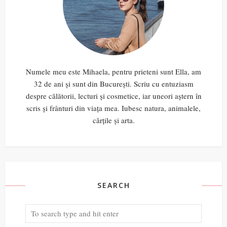
Numele meu este Mihaela, pentru prieteni sunt Ella, am
32 de ani și sunt din București. Scriu cu entuziasm
despre călătorii, lecturi și cosmetice, iar uneori aștern în
scris și frânturi din viața mea. Iubesc natura, animalele,
cărțile și arta.
SEARCH