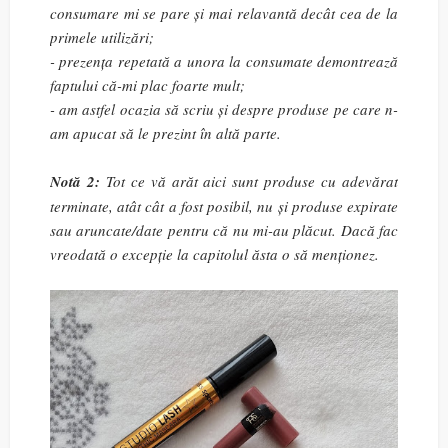
consumare mi se pare și mai relavantă decât cea de la
primele utilizări;
- prezența repetată a unora la consumate demontrează
faptului că-mi plac foarte mult;
- am astfel ocazia să scriu și despre produse pe care n-
am apucat să le prezint în altă parte.
Notă 2:
Tot ce vă arăt aici sunt produse cu adevărat
terminate, atât cât a fost posibil, nu și produse expirate
sau aruncate/date pentru că nu mi-au plăcut. Dacă fac
vreodată o excepție la capitolul ăsta o să menționez.