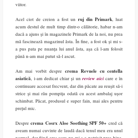
viitor.
ruj din Primark
Acel ciot de creion a fost un
, luat
acum destul de mult timp dintr-o călătorie, habar n-am
dacă a ajuns și în magazinele Primark de la noi, nu prea
mă fascinează magazinul ăsta. În fine, a fost ok și mi s-
a pus pata pe nuanța lui anul ăsta, așa că l-am folosit
până n-am mai putut să-l ascut.
crema Revuele cu centella
Am mai vorbit despre
asiatică
, i-am dedicat chiar și un
review aici
care e în
continuare accesat frecvent, dar din păcate au reușit să-i
strice și mai rău pompița odată cu acest ambalaj ușor
schimbat. Păcat, produsul e super fain, mai ales pentru
prețul mic.
crema Cosrx Aloe Soothing SPF 50+
Despre
cred că
aveam numai cuvinte de laudă dacă tenul meu era unul
normal, dar fiind gras vara nu mi s-a potrivit prea bine,