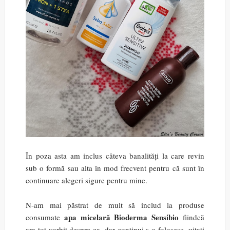
În poza asta am inclus câteva banalități la care revin
sub o formă sau alta în mod frecvent pentru că sunt în
continuare alegeri sigure pentru mine.
N-am mai păstrat de mult să includ la produse
apa micelară Bioderma Sensibio
consumate
fiindcă
am tot vorbit despre ea, dar continui s-o folosesc, uitați