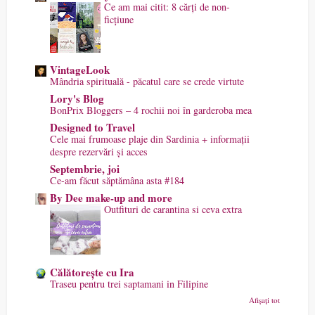
Ce am mai citit: 8 cărți de non-
ficțiune
VintageLook
Mândria spirituală - păcatul care se crede virtute
Lory's Blog
BonPrix Bloggers – 4 rochii noi în garderoba mea
Designed to Travel
Cele mai frumoase plaje din Sardinia + informații
despre rezervări și acces
Septembrie, joi
Ce-am făcut săptămâna asta #184
By Dee make-up and more
Outfituri de carantina si ceva extra
Călătorește cu Ira
Traseu pentru trei saptamani in Filipine
Afișați tot