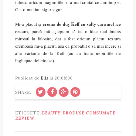
iubesc oricum magnoliile, n-a mai contat ce anotimp e.
O s-o mai iau sigur-sigur.
crema de duș Keff cu salty caramel ice
Mi-a plăcut și
cream
, parcă mă așteptam să fie o idee mai intens
mirosul la folosire, dar a fost oricum plăcut, textura
cremoasă mi-a plăcut, așa că probabil o să mai încerc și
alte variante de la Keff (au cu toate nebuniile de
înghețate delicioase).
Publicat de
Ella
la
20:08:00
SHARE:
ETICHETE:
BEAUTY
,
PRODUSE CONSUMATE
,
REVIEW