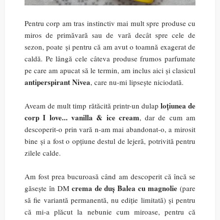
Pentru corp am tras instinctiv mai mult spre produse cu
miros de primăvară sau de vară decât spre cele de
sezon, poate și pentru că am avut o toamnă exagerat de
caldă. Pe lângă cele câteva produse frumos parfumate
pe care am apucat să le termin, am inclus aici și clasicul
antiperspirant Nivea
, care nu-mi lipsește niciodată.
loțiunea de
Aveam de mult timp rătăcită printr-un dulap
corp I love... vanilla & ice cream
, dar de cum am
descoperit-o prin vară n-am mai abandonat-o, a mirosit
bine și a fost o opțiune destul de lejeră, potrivită pentru
zilele calde.
Am fost prea bucuroasă când am descoperit că încă se
crema de duș Balea cu magnolie
găsește în DM
(pare
să fie variantă permanentă, nu ediție limitată) și pentru
că mi-a plăcut la nebunie cum miroase, pentru că