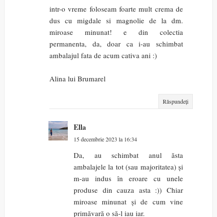
intr-o vreme foloseam foarte mult crema de
dus cu migdale si magnolie de la dm.
miroase minunat! e din colectia
permanenta, da, doar ca i-au schimbat
ambalajul fata de acum cativa ani :)
Alina lui Brumarel
Răspundeți
Ella
15 decembrie 2023 la 16:34
Da, au schimbat anul ăsta
ambalajele la tot (sau majoritatea) și
m-au indus în eroare cu unele
produse din cauza asta :)) Chiar
miroase minunat și de cum vine
primăvară o să-l iau iar.