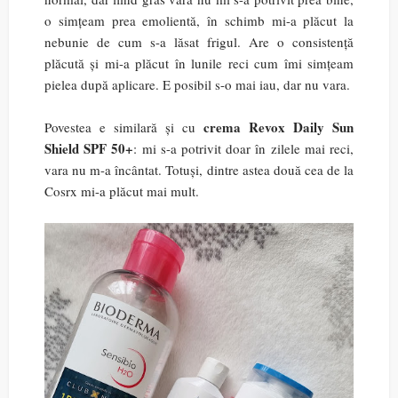
o simțeam prea emolientă, în schimb mi-a plăcut la
nebunie de cum s-a lăsat frigul. Are o consistență
plăcută și mi-a plăcut în lunile reci cum îmi simțeam
pielea după aplicare. E posibil s-o mai iau, dar nu vara.
crema Revox Daily Sun
Povestea e similară și cu
Shield SPF 50+
: mi s-a potrivit doar în zilele mai reci,
vara nu m-a încântat. Totuși, dintre astea două cea de la
Cosrx mi-a plăcut mai mult.