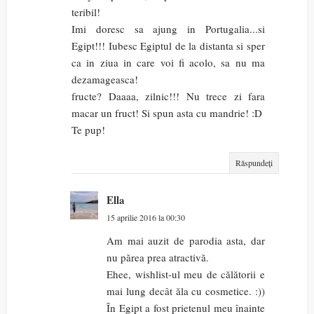
teribil!
Imi doresc sa ajung in Portugalia...si
Egipt!!! Iubesc Egiptul de la distanta si sper
ca in ziua in care voi fi acolo, sa nu ma
dezamageasca!
fructe? Daaaa, zilnic!!! Nu trece zi fara
macar un fruct! Si spun asta cu mandrie! :D
Te pup!
Răspundeți
Ella
15 aprilie 2016 la 00:30
Am mai auzit de parodia asta, dar
nu părea prea atractivă.
Ehee, wishlist-ul meu de călătorii e
mai lung decât ăla cu cosmetice. :))
În Egipt a fost prietenul meu înainte