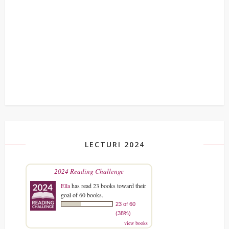
LECTURI 2024
2024 Reading Challenge
Ella
has read 23 books toward their
goal of 60 books.
23 of 60
(38%)
view books