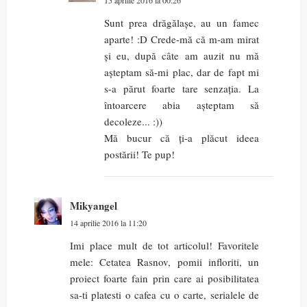
15 aprilie 2016 la 00:26
Sunt prea drăgălașe, au un famec
aparte! :D Crede-mă că m-am mirat
și eu, după câte am auzit nu mă
așteptam să-mi plac, dar de fapt mi
s-a părut foarte tare senzația. La
întoarcere abia așteptam să
decoleze... :))
Mă bucur că ți-a plăcut ideea
postării! Te pup!
Mikyangel
14 aprilie 2016 la 11:20
Imi place mult de tot articolul! Favoritele
mele: Cetatea Rasnov, pomii infloriti, un
proiect foarte fain prin care ai posibilitatea
sa-ti platesti o cafea cu o carte, serialele de