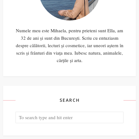
Numele meu este Mihaela, pentru prieteni sunt Ella, am
32 de ani și sunt din București. Scriu cu entuziasm
despre călătorii, lecturi și cosmetice, iar uneori aștern în
scris și frânturi din viața mea. Iubesc natura, animalele,
cărțile și arta.
SEARCH