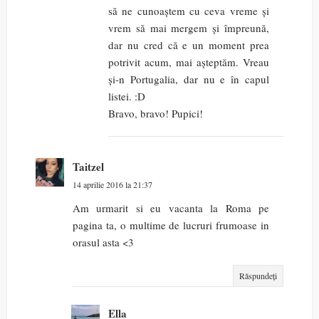
să ne cunoaștem cu ceva vreme și
vrem să mai mergem și împreună,
dar nu cred că e un moment prea
potrivit acum, mai așteptăm. Vreau
și-n Portugalia, dar nu e în capul
listei. :D
Bravo, bravo! Pupici!
Taitzel
14 aprilie 2016 la 21:37
Am urmarit si eu vacanta la Roma pe
pagina ta, o multime de lucruri frumoase in
orasul asta <3
Răspundeți
Ella