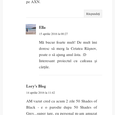
pe AXN.
Răspundeți
Ella
15 aprilie 2016 la 00:27
Mă bucur foarte mult! De mult îmi
doresc să merg la Cetatea Râșnov,
poate o să ajung anul ăsta. :D
Interesant proiectul cu cafeaua și
cărțile.
Lory's Blog
14 aprilie 2016 la 11:42
AM vazut cred ca acum 2 zile 50 Shades of
Black - e o parodie dupa 50 Shades of
Grey...super tare, eu personal m-am amuzat