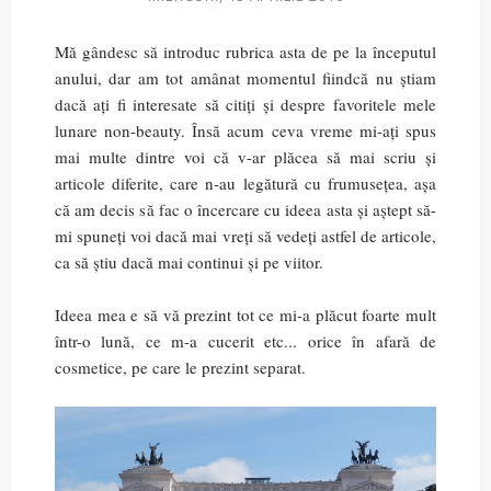
Mă gândesc să introduc rubrica asta de pe la începutul
anului, dar am tot amânat momentul fiindcă nu știam
dacă ați fi interesate să citiți și despre favoritele mele
lunare non-beauty. Însă acum ceva vreme mi-ați spus
mai multe dintre voi că v-ar plăcea să mai scriu și
articole diferite, care n-au legătură cu frumusețea, așa
că am decis să fac o încercare cu ideea asta și aștept să-
mi spuneți voi dacă mai vreți să vedeți astfel de articole,
ca să știu dacă mai continui și pe viitor.
Ideea mea e să vă prezint tot ce mi-a plăcut foarte mult
într-o lună, ce m-a cucerit etc... orice în afară de
cosmetice, pe care le prezint separat.