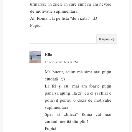
urmaresc in zilele in care simt ca am nevoie
de motivatie suplimentara.
Ah Roma... E pe lista "de vizitat". :D
Pupici
Răspundeți
Ella
15 aprilie 2016 la 00:24
Mă bucur, acum mă simt mai puțin
ciudată! :))
La fel și eu, mai am foarte puțin
până să ajung „la zi” cu el și chiar e
potrivit pentru o doză de motivație
suplimentară.
Sper să „bifezi” Roma cât mai
curând, merită din plin!
Pupici