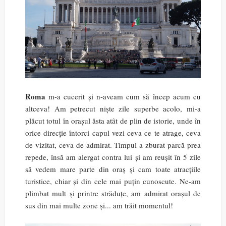
Roma
m-a cucerit și n-aveam cum să încep acum cu
altceva! Am petrecut niște zile superbe acolo, mi-a
plăcut totul în orașul ăsta atât de plin de istorie, unde în
orice direcție întorci capul vezi ceva ce te atrage, ceva
de vizitat, ceva de admirat. Timpul a zburat parcă prea
repede, însă am alergat contra lui și am reușit în 5 zile
să vedem mare parte din oraș și cam toate atracțiile
turistice, chiar și din cele mai puțin cunoscute. Ne-am
plimbat mult și printre străduțe, am admirat orașul de
sus din mai multe zone și... am trăit momentul!