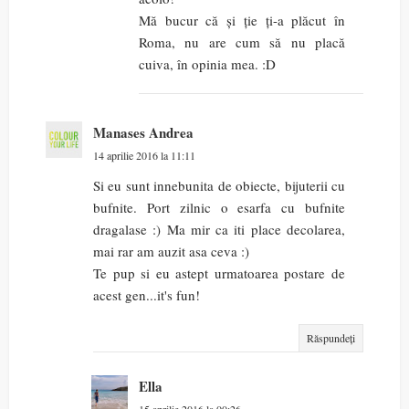
Mă bucur că și ție ți-a plăcut în
Roma, nu are cum să nu placă
cuiva, în opinia mea. :D
Manases Andrea
14 aprilie 2016 la 11:11
Si eu sunt innebunita de obiecte, bijuterii cu
bufnite. Port zilnic o esarfa cu bufnite
dragalase :) Ma mir ca iti place decolarea,
mai rar am auzit asa ceva :)
Te pup si eu astept urmatoarea postare de
acest gen...it's fun!
Răspundeți
Ella