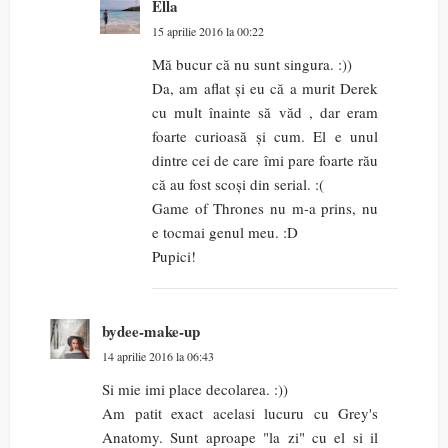
Ella
15 aprilie 2016 la 00:22
Mă bucur că nu sunt singura. :))
Da, am aflat și eu că a murit Derek
cu mult înainte să văd , dar eram
foarte curioasă și cum. El e unul
dintre cei de care îmi pare foarte rău
că au fost scoși din serial. :(
Game of Thrones nu m-a prins, nu
e tocmai genul meu. :D
Pupici!
bydee-make-up
14 aprilie 2016 la 06:43
Si mie imi place decolarea. :))
Am patit exact acelasi lucuru cu Grey's
Anatomy. Sunt aproape "la zi" cu el si il