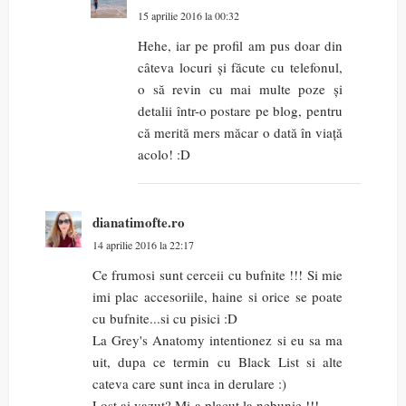
15 aprilie 2016 la 00:32
Hehe, iar pe profil am pus doar din
câteva locuri și făcute cu telefonul,
o să revin cu mai multe poze și
detalii într-o postare pe blog, pentru
că merită mers măcar o dată în viață
acolo! :D
dianatimofte.ro
14 aprilie 2016 la 22:17
Ce frumosi sunt cerceii cu bufnite !!! Si mie
imi plac accesoriile, haine si orice se poate
cu bufnite...si cu pisici :D
La Grey's Anatomy intentionez si eu sa ma
uit, dupa ce termin cu Black List si alte
cateva care sunt inca in derulare :)
Lost ai vazut? Mi-a placut la nebunie !!!