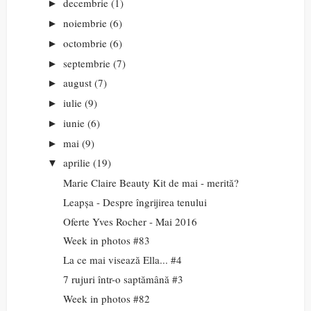
decembrie
(1)
►
noiembrie
(6)
►
octombrie
(6)
►
septembrie
(7)
►
august
(7)
►
iulie
(9)
►
iunie
(6)
►
mai
(9)
►
aprilie
(19)
▼
Marie Claire Beauty Kit de mai - merită?
Leapșa - Despre îngrijirea tenului
Oferte Yves Rocher - Mai 2016
Week in photos #83
La ce mai visează Ella... #4
7 rujuri într-o saptămână #3
Week in photos #82