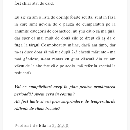
fost chiar atât de cald.
Eu zic că am o listă de dorințe foarte scurtă, sunt în faza
în care simt nevoia de o pauză de cumpărături pe la
anumite categorii de cosmetice, nu știu cât o să mă țină,
dar sper că mai mult de două zile (e drept că aș da o
fugă la târgul Cosmobeauty mâine, dacă am timp, dar
m-aș duce doar să mă uit după 2-3 chestii mărunte - mă
mai gândesc, n-am rămas cu gura căscată din ce am
văzut de la alte fete că e pe acolo, mă refer în special la
reduceri).
Voi ce cumpărături aveți în plan pentru următoarea
perioadă? Avem ceva în comun?
Ați fost luate și voi prin surprindere de temperaturile
ridicate de zilele trecute?
Publicat de
Ella
la
23:51:00