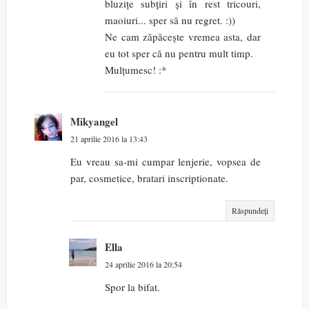
bluzițe subțiri și în rest tricouri,
maoiuri... sper să nu regret. :))
Ne cam zăpăcește vremea asta, dar
eu tot sper că nu pentru mult timp.
Mulțumesc! :*
Mikyangel
21 aprilie 2016 la 13:43
Eu vreau sa-mi cumpar lenjerie, vopsea de
par, cosmetice, bratari inscriptionate.
Răspundeți
Ella
24 aprilie 2016 la 20:54
Spor la bifat.