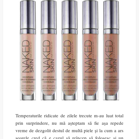
Temperaturile ridicate de zilele trecute m-au luat total
prin surprindere, nu mă așteptam să fie așa repede
vreme de dezgolit destul de multă piele și la cum a ars
soarele cred că e cazul să reîncep să folosesc și un