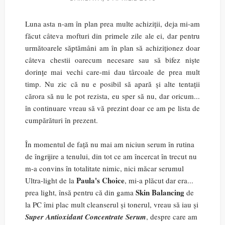
Luna asta n-am în plan prea multe achiziții, deja mi-am
făcut câteva mofturi din primele zile ale ei, dar pentru
următoarele săptămâni am în plan să achiziționez doar
câteva chestii oarecum necesare sau să bifez niște
dorințe mai vechi care-mi dau târcoale de prea mult
timp. Nu zic că nu e posibil să apară și alte tentații
cărora să nu le pot rezista, eu sper să nu, dar oricum...
în continuare vreau să vă prezint doar ce am pe lista de
cumpărături în prezent.
În momentul de față nu mai am niciun serum în rutina
de îngrijire a tenului, din tot ce am încercat în trecut nu
m-a convins în totalitate nimic, nici măcar serumul
Paula's Choice
Ultra-light de la
, mi-a plăcut dar era...
Skin Balancing
prea light, însă pentru că din gama
de
la PC îmi plac mult cleanserul și tonerul, vreau să iau și
Super Antioxidant Concentrate Serum
, despre care am