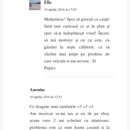
Ella
10 aprilie 2016 la 17:03
Mulțumesc! Sper să găsești ce cauți!
Sunt tare curioasă ce ai în plan și
sper să-ți îndeplinești visul! Încerc
să mă motivez și eu cu asta, cu
gândul la niște călătorii, ca să
cheltui mai puțin pe produse de
care oricum n-am nevoie. :D
Pupici
Anonim
10 aprilie 2016 la 12:51
Ce dragute sunt sandalele <3 <3 <3
Am incercat sa-mi iau si eu de pe ebay
acum vreo 2 ani ochelari cu inimioare,
problema este ca sunt foarte casanti si la