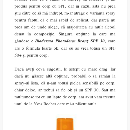
produs pentru corp cu SPF, dar în cazul ăsta nu prea
știu către ce să mă îndrept, m-ar atrage o variantă spray
pentru faptul că e mai rapid de aplicat, dar parcă nu
prea am de unde alege, că majoritatea au mult alcool
denat în compoziție. Singura opțiune la care mă
gândesc e
Bioderma Photoderm Bronz SPF 30
, care
are o formulă foarte ok, dar eu aș vrea totuși un SPF
50+ și pentru corp.
Dacă aveți ceva sugestii, le aștept cu mare drag. Iar
dacă nu găsesc altă opțiune, probabil o să rămân la
spray-ul ăsta, că n-am totuși pielea sensibilă pe corp,
chiar deloc, ar trebui să fie ok și un SPF 30. Sau mă
mulțumesc tot cu un lapte de corp, am avut vara trecută
unul de la Yves Rocher care mi-a plăcut mult.