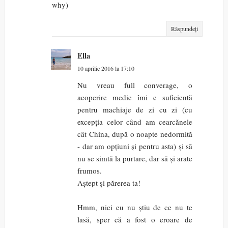
why)
Răspundeți
Ella
10 aprilie 2016 la 17:10
Nu vreau full converage, o
acoperire medie îmi e suficientă
pentru machiaje de zi cu zi (cu
excepția celor când am cearcănele
cât China, după o noapte nedormită
- dar am opțiuni și pentru asta) și să
nu se simtă la purtare, dar să și arate
frumos.
Aștept și părerea ta!
Hmm, nici eu nu știu de ce nu te
lasă, sper că a fost o eroare de