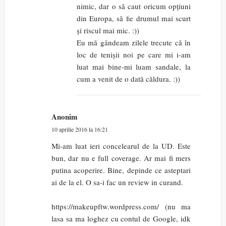
nimic, dar o să caut oricum opțiuni
din Europa, să fie drumul mai scurt
și riscul mai mic. :))
Eu mă gândeam zilele trecute că în
loc de tenișii noi pe care mi i-am
luat mai bine-mi luam sandale, la
cum a venit de o dată căldura. :))
Anonim
10 aprilie 2016 la 16:21
Mi-am luat ieri concelearul de la UD. Este
bun, dar nu e full coverage. Ar mai fi mers
putina acoperire. Bine, depinde ce asteptari
ai de la el. O sa-i fac un review in curand.
https://makeupftw.wordpress.com/ (nu ma
lasa sa ma loghez cu contul de Google, idk