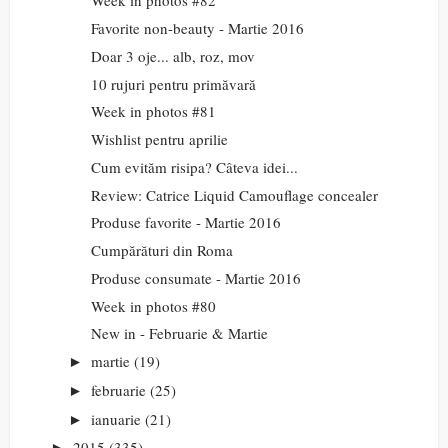
Week in photos #82
Favorite non-beauty - Martie 2016
Doar 3 oje... alb, roz, mov
10 rujuri pentru primăvară
Week in photos #81
Wishlist pentru aprilie
Cum evităm risipa? Câteva idei...
Review: Catrice Liquid Camouflage concealer
Produse favorite - Martie 2016
Cumpărături din Roma
Produse consumate - Martie 2016
Week in photos #80
New in - Februarie & Martie
martie
(19)
►
februarie
(25)
►
ianuarie
(21)
►
2015
(335)
►