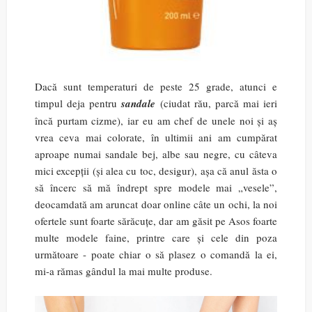
Dacă sunt temperaturi de peste 25 grade, atunci e
timpul deja pentru
sandale
(ciudat rău, parcă mai ieri
încă purtam cizme), iar eu am chef de unele noi și aș
vrea ceva mai colorate, în ultimii ani am cumpărat
aproape numai sandale bej, albe sau negre, cu câteva
mici excepții (și alea cu toc, desigur), așa că anul ăsta o
să încerc să mă îndrept spre modele mai „vesele”,
deocamdată am aruncat doar online câte un ochi, la noi
ofertele sunt foarte sărăcuțe, dar am găsit pe Asos foarte
multe modele faine, printre care și cele din poza
următoare - poate chiar o să plasez o comandă la ei,
mi-a rămas gândul la mai multe produse.