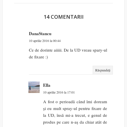
14 COMENTARII
DanaStancu
10 aprilie 2016 la 00:44
Ce de dorinte aiiiii. De la UD vreau spary-ul
de fixare :)
Răspundeți
Ella
10 aprilie 2016 la 17:01
A fost o perioadă când îmi doream
și eu mult spray-ul pentru fixare de
la UD, însă mi-a trecut, e genul de
produs pe care n-aș da chiar atât de