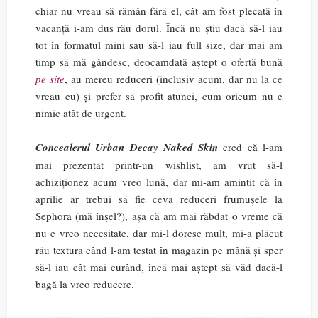
chiar nu vreau să rămân fără el, cât am fost plecată în
vacanță i-am dus rău dorul. Încă nu știu dacă să-l iau
tot în formatul mini sau să-l iau full size, dar mai am
timp să mă gândesc, deocamdată aștept o ofertă bună
pe site
, au mereu reduceri (inclusiv acum, dar nu la ce
vreau eu) și prefer să profit atunci, cum oricum nu e
nimic atât de urgent.
Concealerul Urban Decay Naked Skin
cred că l-am
mai prezentat printr-un wishlist, am vrut să-l
achiziționez acum vreo lună, dar mi-am amintit că în
aprilie ar trebui să fie ceva reduceri frumușele la
Sephora (mă înșel?), așa că am mai răbdat o vreme că
nu e vreo necesitate, dar mi-l doresc mult, mi-a plăcut
rău textura când l-am testat în magazin pe mână și sper
să-l iau cât mai curând, încă mai aștept să văd dacă-l
bagă la vreo reducere.