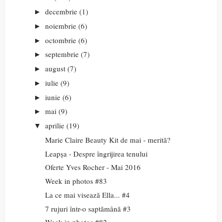
decembrie
(1)
►
noiembrie
(6)
►
octombrie
(6)
►
septembrie
(7)
►
august
(7)
►
iulie
(9)
►
iunie
(6)
►
mai
(9)
►
aprilie
(19)
▼
Marie Claire Beauty Kit de mai - merită?
Leapșa - Despre îngrijirea tenului
Oferte Yves Rocher - Mai 2016
Week in photos #83
La ce mai visează Ella... #4
7 rujuri într-o saptămână #3