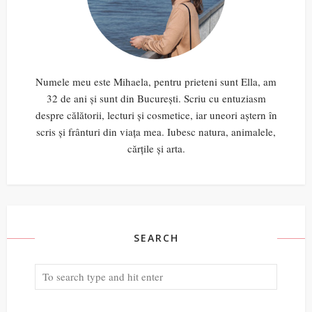
Numele meu este Mihaela, pentru prieteni sunt Ella, am
32 de ani și sunt din București. Scriu cu entuziasm
despre călătorii, lecturi și cosmetice, iar uneori aștern în
scris și frânturi din viața mea. Iubesc natura, animalele,
cărțile și arta.
SEARCH