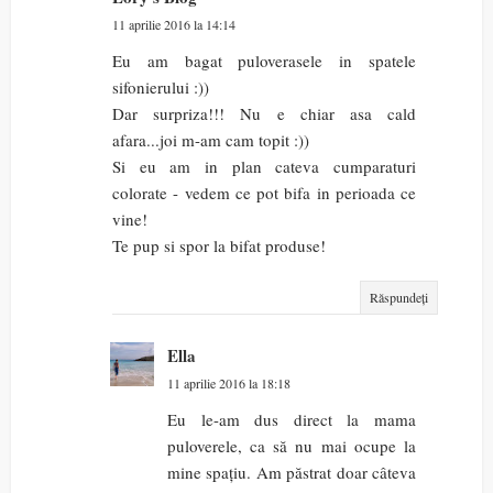
11 aprilie 2016 la 14:14
Eu am bagat puloverasele in spatele
sifonierului :))
Dar surpriza!!! Nu e chiar asa cald
afara...joi m-am cam topit :))
Si eu am in plan cateva cumparaturi
colorate - vedem ce pot bifa in perioada ce
vine!
Te pup si spor la bifat produse!
Răspundeți
Ella
11 aprilie 2016 la 18:18
Eu le-am dus direct la mama
puloverele, ca să nu mai ocupe la
mine spațiu. Am păstrat doar câteva