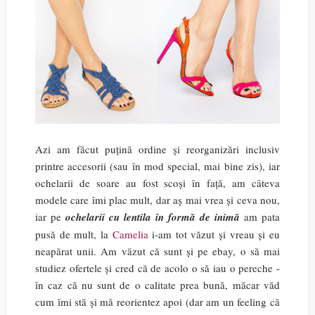
Azi am făcut puțină ordine și reorganizări inclusiv
printre accesorii (sau în mod special, mai bine zis), iar
ochelarii de soare au fost scoși în față, am câteva
modele care îmi plac mult, dar aș mai vrea și ceva nou,
iar pe
ochelarii cu lentila în formă de inimă
am pata
pusă de mult, la
Camelia
i-am tot văzut și vreau și eu
neapărat unii. Am văzut că sunt și pe ebay, o să mai
studiez ofertele și cred că de acolo o să iau o pereche -
în caz că nu sunt de o calitate prea bună, măcar văd
cum îmi stă și mă reorientez apoi (dar am un feeling că