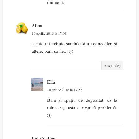
moment.
Alina
10 aprilie 2016 la 17:04
si mie-mi trebuie sandale si un concealer. si
altele, bani sa fie... :))
Răspundeți
Ella
10 aprilie 2016 la 17:27
Bani și spațiu de depozitat, că la
mine e și asta o veșnică problemă.
:))
Lory's Blog