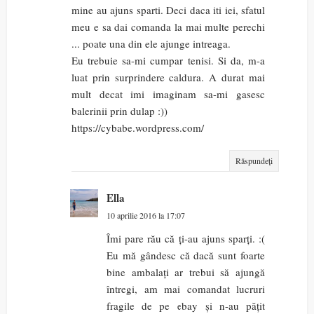
mine au ajuns sparti. Deci daca iti iei, sfatul
meu e sa dai comanda la mai multe perechi
... poate una din ele ajunge intreaga.
Eu trebuie sa-mi cumpar tenisi. Si da, m-a
luat prin surprindere caldura. A durat mai
mult decat imi imaginam sa-mi gasesc
balerinii prin dulap :))
https://cybabe.wordpress.com/
Răspundeți
Ella
10 aprilie 2016 la 17:07
Îmi pare rău că ți-au ajuns sparți. :(
Eu mă gândesc că dacă sunt foarte
bine ambalați ar trebui să ajungă
întregi, am mai comandat lucruri
fragile de pe ebay și n-au pățit