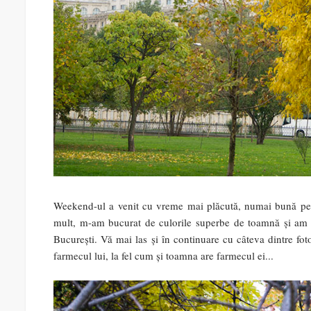
Weekend-ul a venit cu vreme mai plăcută, numai bună pent
mult, m-am bucurat de culorile superbe de toamnă și am sc
București. Vă mai las și în continuare cu câteva dintre foto
farmecul lui, la fel cum și toamna are farmecul ei...