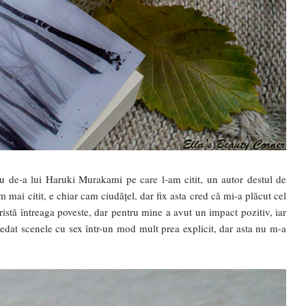
tlu de-a lui Haruki Murakami pe care l-am citit, un autor destul de
am mai citit, e chiar cam ciudățel, dar fix asta cred că mi-a plăcut cel
 tristă întreaga poveste, dar pentru mine a avut un impact pozitiv, iar
edat scenele cu sex într-un mod mult prea explicit, dar asta nu m-a