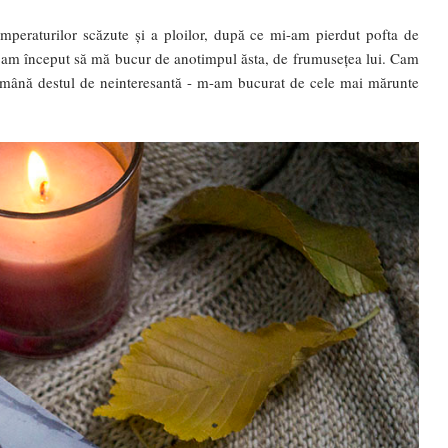
peraturilor scăzute și a ploilor, după ce mi-am pierdut pofta de
it am început să mă bucur de anotimpul ăsta, de frumusețea lui. Cam
ămână destul de neinteresantă - m-am bucurat de cele mai mărunte