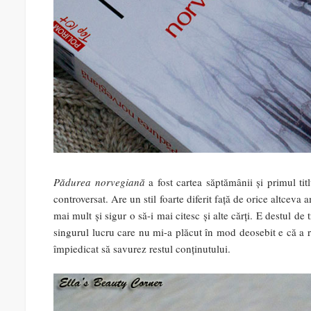
Pădurea norvegiană
a fost cartea săptămânii și primul ti
controversat. Are un stil foarte diferit față de orice altceva 
mai mult și sigur o să-i mai citesc și alte cărți. E destul de
singurul lucru care nu mi-a plăcut în mod deosebit e că a r
împiedicat să savurez restul conținutului.