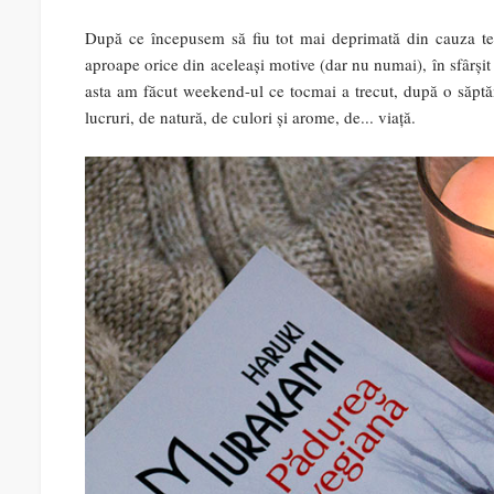
După ce începusem să fiu tot mai deprimată din cauza tem
aproape orice din aceleași motive (dar nu numai), în sfârș
asta am făcut weekend-ul ce tocmai a trecut, după o săpt
lucruri, de natură, de culori și arome, de... viață.