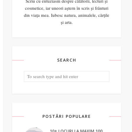
Scriu cu entuziasm despre călătorii, lecturi și
cosmetice, iar uneori aștern în scris și frânturi
din viața mea. Iubesc natura, animalele, cărțile
și arta.
SEARCH
POSTĂRI POPULARE
10+ LOCURI LA MAXIM 100