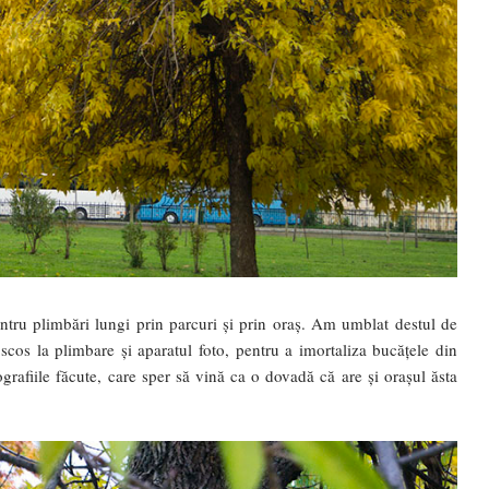
ru plimbări lungi prin parcuri și prin oraș. Am umblat destul de
os la plimbare și aparatul foto, pentru a imortaliza bucățele din
grafiile făcute, care sper să vină ca o dovadă că are și orașul ăsta