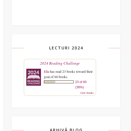
LECTURI 2024
2024 Reading Challenge
Ella
has read 23 books toward their
goal of 60 books.
23 of 60
(38%)
view books
ARHIVĂ BLOG