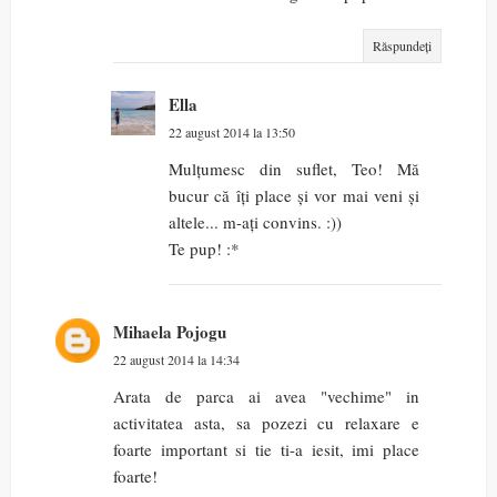
Răspundeți
Ella
22 august 2014 la 13:50
Mulțumesc din suflet, Teo! Mă
bucur că îți place și vor mai veni și
altele... m-ați convins. :))
Te pup! :*
Mihaela Pojogu
22 august 2014 la 14:34
Arata de parca ai avea "vechime" in
activitatea asta, sa pozezi cu relaxare e
foarte important si tie ti-a iesit, imi place
foarte!