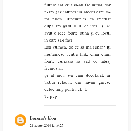
fluture am vrut să-mi fac inițial, dar
n-am găsit atunci un model care să-
mi placă. Bineînțeles că imediat
după am găsit 1000 de idei. :)) Ai
avut o idee foarte bună și cu locul
în care să-l faci!
Ești culmea, de ce să mă supăr? Îți
mulțumesc pentru link, chiar eram
foarte curioasă să văd ce tatuaj
frumos ai.
Și al meu s-a cam decolorat, ar
trebui refăcut, dar nu-mi găsesc
deloc timp pentru el. :D
Te pup!
Lorena's blog
21 august 2014 la 16:25