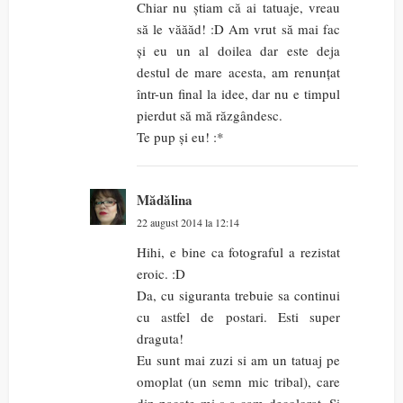
Chiar nu știam că ai tatuaje, vreau
să le văăăd! :D Am vrut să mai fac
și eu un al doilea dar este deja
destul de mare acesta, am renunțat
într-un final la idee, dar nu e timpul
pierdut să mă răzgândesc.
Te pup și eu! :*
Mădălina
22 august 2014 la 12:14
Hihi, e bine ca fotograful a rezistat
eroic. :D
Da, cu siguranta trebuie sa continui
cu astfel de postari. Esti super
draguta!
Eu sunt mai zuzi si am un tatuaj pe
omoplat (un semn mic tribal), care