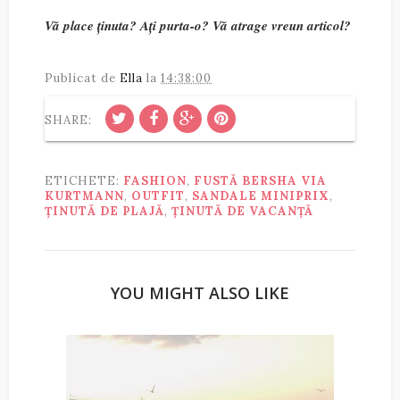
Vă place ținuta? Ați purta-o? Vă atrage vreun articol?
Publicat de
Ella
la
14:38:00
SHARE:
ETICHETE:
FASHION
,
FUSTĂ BERSHA VIA
KURTMANN
,
OUTFIT
,
SANDALE MINIPRIX
,
ȚINUTĂ DE PLAJĂ
,
ȚINUTĂ DE VACANȚĂ
YOU MIGHT ALSO LIKE