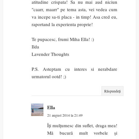
atitudine crispata! Sa nu mai aud niciun
"caarr, maarr" pe tema asta, vei vedea cum
va incepe sa-ti placa - in timp! Asa cred eu,
raportand la experienta proprie!
Te pupacesc, frumi Miha Ella! :)
Ilda
Lavender Thoughts
P.S. Asteptam cu interes si nerabdare
urmatorul ootd! ;)
Răspundeți
Ella
21 august 2014 la 21:49
Îți mulțumesc din suflet, draga mea!
Mă bucură mult vorbele și