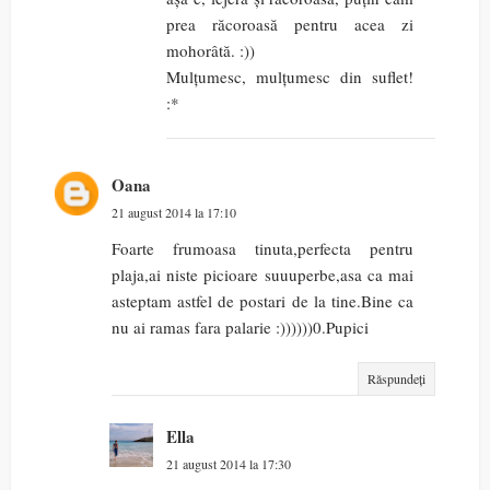
prea răcoroasă pentru acea zi
mohorâtă. :))
Mulțumesc, mulțumesc din suflet!
:*
Oana
21 august 2014 la 17:10
Foarte frumoasa tinuta,perfecta pentru
plaja,ai niste picioare suuuperbe,asa ca mai
asteptam astfel de postari de la tine.Bine ca
nu ai ramas fara palarie :))))))0.Pupici
Răspundeți
Ella
21 august 2014 la 17:30