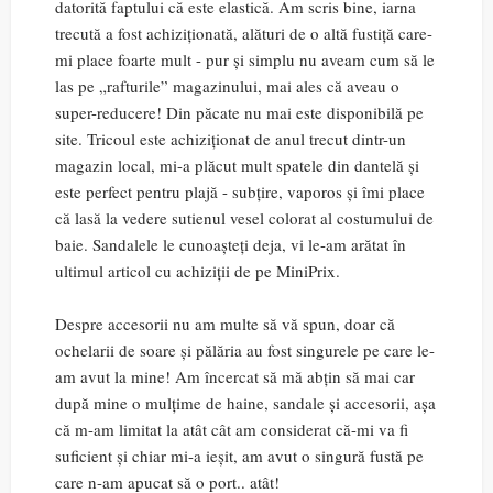
datorită faptului că este elastică. Am scris bine, iarna
trecută a fost achiziționată, alături de o altă fustiță care-
mi place foarte mult - pur și simplu nu aveam cum să le
las pe „rafturile” magazinului, mai ales că aveau o
super-reducere! Din păcate nu mai este disponibilă pe
site. Tricoul este achiziționat de anul trecut dintr-un
magazin local, mi-a plăcut mult spatele din dantelă și
este perfect pentru plajă - subțire, vaporos și îmi place
că lasă la vedere sutienul vesel colorat al costumului de
baie. Sandalele le cunoașteți deja, vi le-am arătat în
ultimul articol cu achiziții de pe MiniPrix.
Despre accesorii nu am multe să vă spun, doar că
ochelarii de soare și pălăria au fost singurele pe care le-
am avut la mine! Am încercat să mă abțin să mai car
după mine o mulțime de haine, sandale și accesorii, așa
că m-am limitat la atât cât am considerat că-mi va fi
suficient și chiar mi-a ieșit, am avut o singură fustă pe
care n-am apucat să o port.. atât!