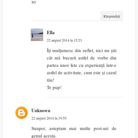
xo
Răspundeți
Ella
22 august 2014 la 15:23
Îți mulțumesc din suflet, nici nu știi
cât mă bucură astfel de vorbe din
partea unor fete cu experiență într-o
astfel de activitate, cum este și cazul
tău!
Te pup!
Unknown
22 august 2014 la 19:55
Suuper, asteptam mai multe post-uri de
genul acesta.