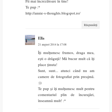
Fii mai încrezătoare în tine!
Te pup :*
http://annie-s-thoughts.blogspot.ro/
Răspundeți
Ella
21 august 2014 la 17:08
Îți mulțumesc frumos, draga mea,
ești o drăguță! Mă bucur mult că îți
place ținuta!
Sunt, sunt... atunci când nu am
camere de fotografiat prin preajmă.
:))
Te pup și îți mulțumesc mult pentru
comentariul plin de încurajări,
înseamnă mult! :*