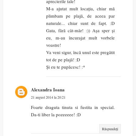
aprecierile tale!
M-a ajutat mult locația, chiar mă
plimbam pe plajă, de aceea par
naturale... chiar sunt de fapt. :D
Gata, fără cât-mâr! :)) Așa sper și
eu, m-au încurajat mult vorbele
voastre!
Va veni sigur, încă unul este pregătit
tot de pe plajă! :D
Și eu te pupăcesc! :*
Alexandra Ioana
21 august 2014 la 20:21
Foarte draguta tinuta si fustita in special.
Da-ti liber la pozeeeee! :D
Răspundeți