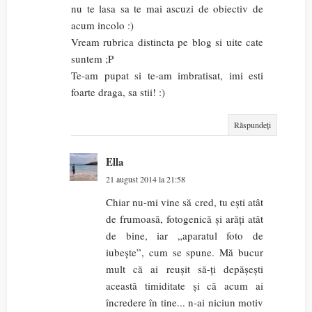
nu te lasa sa te mai ascuzi de obiectiv de
acum incolo :)
Vream rubrica distincta pe blog si uite cate
suntem ;P
Te-am pupat si te-am imbratisat, imi esti
foarte draga, sa stii! :)
Răspundeți
Ella
21 august 2014 la 21:58
Chiar nu-mi vine să cred, tu ești atât
de frumoasă, fotogenică și arăți atât
de bine, iar „aparatul foto de
iubește”, cum se spune. Mă bucur
mult că ai reușit să-ți depășești
această timiditate și că acum ai
încredere în tine... n-ai niciun motiv