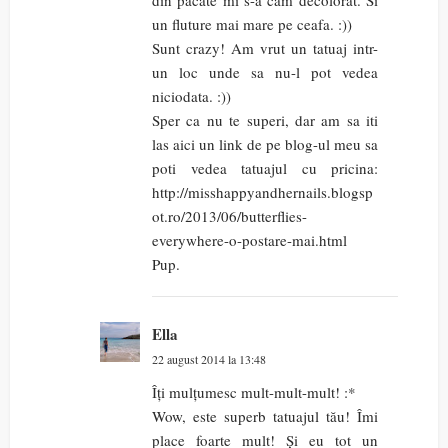
din pacate mi s-a cam decolorat. Si
un fluture mai mare pe ceafa. :))
Sunt crazy! Am vrut un tatuaj intr-
un loc unde sa nu-l pot vedea
niciodata. :))
Sper ca nu te superi, dar am sa iti
las aici un link de pe blog-ul meu sa
poti vedea tatuajul cu pricina:
http://misshappyandhernails.blogsp
ot.ro/2013/06/butterflies-
everywhere-o-postare-mai.html
Pup.
Ella
22 august 2014 la 13:48
Îți mulțumesc mult-mult-mult! :*
Wow, este superb tatuajul tău! Îmi
place foarte mult! Și eu tot un