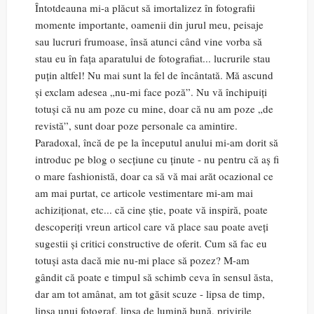
Întotdeauna mi-a plăcut să imortalizez în fotografii
momente importante, oamenii din jurul meu, peisaje
sau lucruri frumoase, însă atunci când vine vorba să
stau eu în fața aparatului de fotografiat... lucrurile stau
puțin altfel! Nu mai sunt la fel de încântată. Mă ascund
și exclam adesea „nu-mi face poză”. Nu vă închipuiți
totuși că nu am poze cu mine, doar că nu am poze „de
revistă”, sunt doar poze personale ca amintire.
Paradoxal, încă de pe la începutul anului mi-am dorit să
introduc pe blog o secțiune cu ținute - nu pentru că aș fi
o mare fashionistă, doar ca să vă mai arăt ocazional ce
am mai purtat, ce articole vestimentare mi-am mai
achiziționat, etc... că cine știe, poate vă inspiră, poate
descoperiți vreun articol care vă place sau poate aveți
sugestii și critici constructive de oferit. Cum să fac eu
totuși asta dacă mie nu-mi place să pozez? M-am
gândit că poate e timpul să schimb ceva în sensul ăsta,
dar am tot amânat, am tot găsit scuze - lipsa de timp,
lipsa unui fotograf, lipsa de lumină bună, privirile