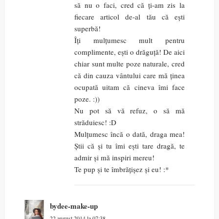
să nu o faci, cred că ți-am zis la
fiecare articol de-al tău că ești
superbă!
Îți mulțumesc mult pentru
complimente, ești o drăguță! De aici
chiar sunt multe poze naturale, cred
că din cauza vântului care mă ținea
ocupată uitam că cineva îmi face
poze. :))
Nu pot să vă refuz, o să mă
străduiesc! :D
Mulțumesc încă o dată, draga mea!
Știi că și tu îmi ești tare dragă, te
admir și mă inspiri mereu!
Te pup și te îmbrățișez și eu! :*
bydee-make-up
22 august 2014 la 07:38