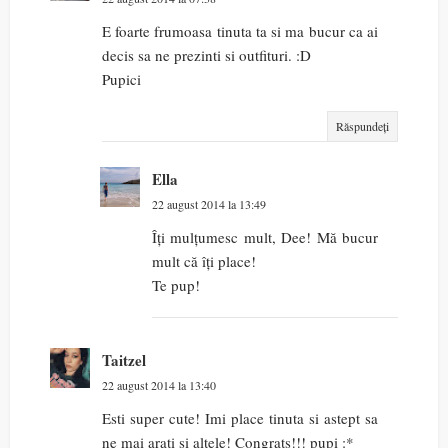
E foarte frumoasa tinuta ta si ma bucur ca ai
decis sa ne prezinti si outfituri. :D
Pupici
Răspundeți
Ella
22 august 2014 la 13:49
Îți mulțumesc mult, Dee! Mă bucur
mult că îți place!
Te pup!
Taitzel
22 august 2014 la 13:40
Esti super cute! Imi place tinuta si astept sa
ne mai arati si altele! Congrats!!! pupi :*