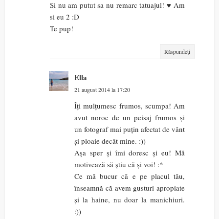
Si nu am putut sa nu remarc tatuajul! ♥ Am
si eu 2 :D
Te pup!
Răspundeți
Ella
21 august 2014 la 17:20
Îți mulțumesc frumos, scumpa! Am
avut noroc de un peisaj frumos și
un fotograf mai puțin afectat de vânt
și ploaie decât mine. :))
Așa sper și îmi doresc și eu! Mă
motivează să știu că și voi! :*
Ce mă bucur că e pe placul tău,
înseamnă că avem gusturi apropiate
și la haine, nu doar la manichiuri.
:))