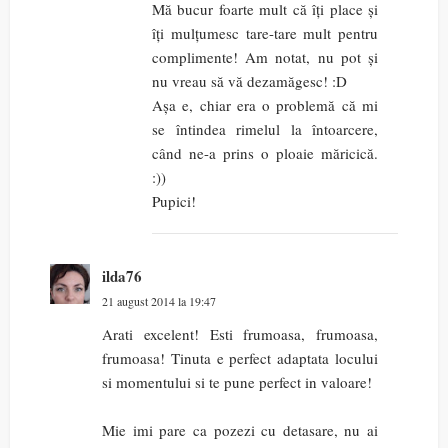
Mă bucur foarte mult că îți place și
îți mulțumesc tare-tare mult pentru
complimente! Am notat, nu pot și
nu vreau să vă dezamăgesc! :D
Așa e, chiar era o problemă că mi
se întindea rimelul la întoarcere,
când ne-a prins o ploaie măricică.
:))
Pupici!
ilda76
21 august 2014 la 19:47
Arati excelent! Esti frumoasa, frumoasa,
frumoasa! Tinuta e perfect adaptata locului
si momentului si te pune perfect in valoare!
Mie imi pare ca pozezi cu detasare, nu ai