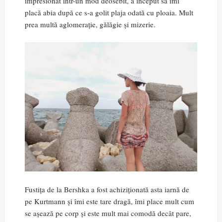
impresionat într-un mod deosebit, a început să îmi
placă abia după ce s-a golit plaja odată cu ploaia. Mult
prea multă aglomerație, gălăgie și mizerie.
Fustița de la Bershka a fost achiziționată asta iarnă de
pe Kurtmann și îmi este tare dragă, îmi place mult cum
se așează pe corp și este mult mai comodă decât pare,