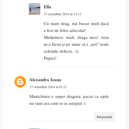
Ella
17 octombrie 2014 la 13:11
Cu mare drag, mă bucur mult dacă
a fost de folos articolul!
Mulțumesc mult, draga mea! Asta
m-a făcut și pe mine să-i „iert” toate
celelalte defecte. :))
Pupici!
Alexandra Ioana
17 octombrie 2014 la 01:21
Manichiura e super draguta, pacat ca ojele
nu sunt asa cum te-ai asteptat :(
Răspundeți