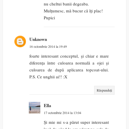
nu cheltui banii degeaba.
Mulțumesc, mă bucur că îți plac!
Pupici
Unknown
16 octombrie 2014 la 19:49
foarte interesant conceptul, și chiar e mare
diferența între culoarea normală a ojei și
culoarea de după aplicarea topcoat-ului.
P.S. Ce unghii ai!! :X
Răspundeți
Ella
17 octombrie 2014 la 13:04
Și mie mi s-a părut super interesant