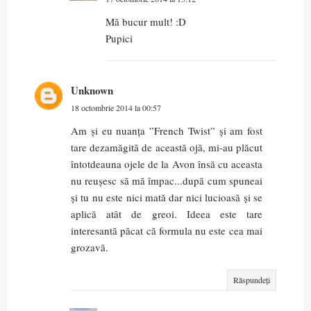
Mă bucur mult! :D
Pupici
Unknown
18 octombrie 2014 la 00:57
Am și eu nuanța ”French Twist” și am fost
tare dezamăgită de această ojă, mi-au plăcut
întotdeauna ojele de la Avon însă cu aceasta
nu reușesc să mă împac...după cum spuneai
și tu nu este nici mată dar nici lucioasă și se
aplică atât de greoi. Ideea este tare
interesantă păcat că formula nu este cea mai
grozavă.
Răspundeți