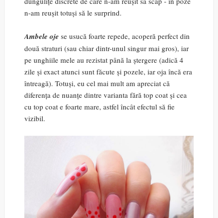
dungulițe discrete de care n-am reușit să scap - în poze
n-am reușit totuși să le surprind.
Ambele oje
se usucă foarte repede, acoperă perfect din
două straturi (sau chiar dintr-unul singur mai gros), iar
pe unghiile mele au rezistat până la ștergere (adică 4
zile și exact atunci sunt făcute și pozele, iar oja încă era
întreagă). Totuși, eu cel mai mult am apreciat că
diferența de nuanțe dintre varianta fără top coat și cea
cu top coat e foarte mare, astfel încât efectul să fie
vizibil.