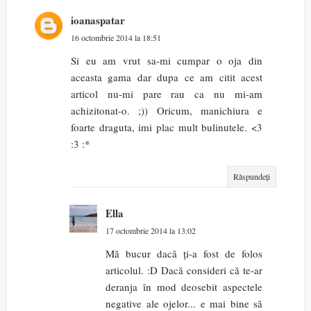
ioanaspatar
16 octombrie 2014 la 18:51
Si eu am vrut sa-mi cumpar o oja din
aceasta gama dar dupa ce am citit acest
articol nu-mi pare rau ca nu mi-am
achizitonat-o. ;)) Oricum, manichiura e
foarte draguta, imi plac mult bulinutele. <3
:3 :*
Răspundeți
Ella
17 octombrie 2014 la 13:02
Mă bucur dacă ți-a fost de folos
articolul. :D Dacă consideri că te-ar
deranja în mod deosebit aspectele
negative ale ojelor... e mai bine să