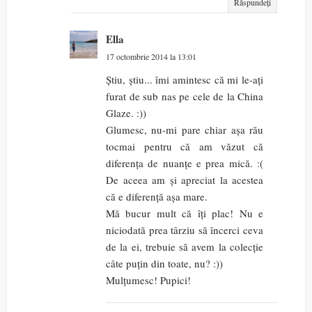
Răspundeți
Ella
17 octombrie 2014 la 13:01
Știu, știu... îmi amintesc că mi le-ați
furat de sub nas pe cele de la China
Glaze. :))
Glumesc, nu-mi pare chiar așa rău
tocmai pentru că am văzut că
diferența de nuanțe e prea mică. :(
De aceea am și apreciat la acestea
că e diferență așa mare.
Mă bucur mult că îți plac! Nu e
niciodată prea târziu să încerci ceva
de la ei, trebuie să avem la colecție
câte puțin din toate, nu? :))
Mulțumesc! Pupici!