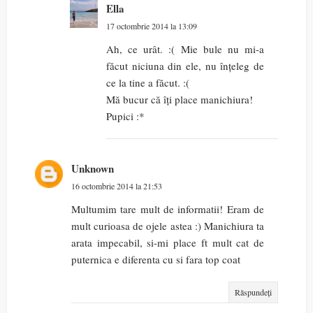
Ella
17 octombrie 2014 la 13:09
Ah, ce urât. :( Mie bule nu mi-a
făcut niciuna din ele, nu înțeleg de
ce la tine a făcut. :(
Mă bucur că îți place manichiura!
Pupici :*
Unknown
16 octombrie 2014 la 21:53
Multumim tare mult de informatii! Eram de
mult curioasa de ojele astea :) Manichiura ta
arata impecabil, si-mi place ft mult cat de
puternica e diferenta cu si fara top coat
Răspundeți