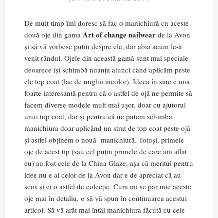
De mult timp îmi doresc să fac o manichiură cu aceste
Art of change nailwear
două oje din gama
de la Avon
și să vă vorbesc puțin despre ele, dar abia acum le-a
venit rândul. Ojele din această gamă sunt mai speciale
deoarece își schimbă nuanța atunci când aplicăm peste
ele top coat (lac de unghii incolor). Ideea în sine e una
foarte interesantă pentru că o astfel de ojă ne permite să
facem diverse modele mult mai ușor, doar cu ajutorul
unui top coat, dar și pentru că ne putem schimba
manichiura doar aplicând un strat de top coat peste ojă
și astfel obținem o nouă manichiură. Totuși, primele
oje de acest tip (sau cel puțin primele de care am aflat
eu) au fost cele de la China Glaze, așa că meritul pentru
idee nu e al celor de la Avon dar e de apreciat că au
scos și ei o astfel de colecție. Cum mi se par mie aceste
oje mai în detaliu, o să vă spun în continuarea acestui
articol. Să vă arăt mai întâi manichiura făcută cu cele