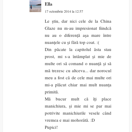
Ella
17 octombrie 2014 la 12:57
Le știu, dar nici cele de la China
Glaze nu m-au impresionat fiindcă
nu au o diferență așa mare între
nuanțele cu și fără top coat. :(
Din păcate la capitolul ăsta stau
prost, mi s-a întâmplat și mie de
multe ori să comand o nuanță și să
mă trezesc cu altceva... dar norocul
meu a fost că de cele mai multe ori
mi-a plăcut chiar mai mult nuanța
primită.
Mă bucur mult că îți place
manichiura, și mie mi se par mai
potrivite manichiurile vesele când
vremea e mai mohorâtă. :D
Pupici!