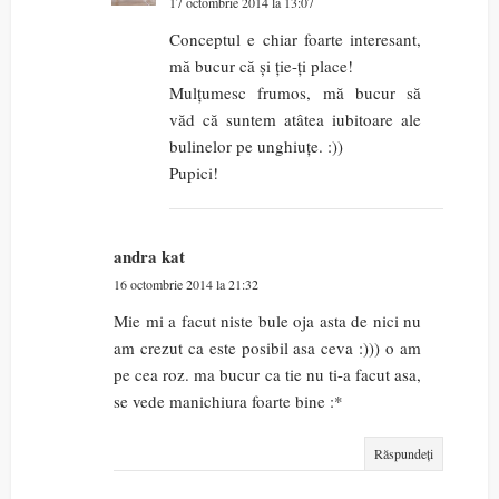
17 octombrie 2014 la 13:07
Conceptul e chiar foarte interesant,
mă bucur că și ție-ți place!
Mulțumesc frumos, mă bucur să
văd că suntem atâtea iubitoare ale
bulinelor pe unghiuțe. :))
Pupici!
andra kat
16 octombrie 2014 la 21:32
Mie mi a facut niste bule oja asta de nici nu
am crezut ca este posibil asa ceva :))) o am
pe cea roz. ma bucur ca tie nu ti-a facut asa,
se vede manichiura foarte bine :*
Răspundeți