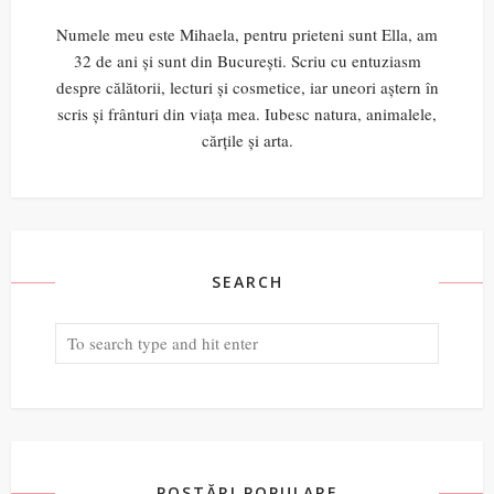
Numele meu este Mihaela, pentru prieteni sunt Ella, am
32 de ani și sunt din București. Scriu cu entuziasm
despre călătorii, lecturi și cosmetice, iar uneori aștern în
scris și frânturi din viața mea. Iubesc natura, animalele,
cărțile și arta.
SEARCH
POSTĂRI POPULARE