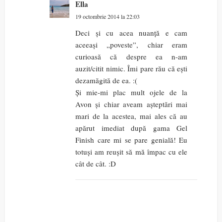
Ella
19 octombrie 2014 la 22:03
Deci și cu acea nuanță e cam
aceeași „poveste”, chiar eram
curioasă că despre ea n-am
auzit/citit nimic. Îmi pare rău că ești
dezamăgită de ea. :(
Și mie-mi plac mult ojele de la
Avon și chiar aveam așteptări mai
mari de la acestea, mai ales că au
apărut imediat după gama Gel
Finish care mi se pare genială! Eu
totuși am reușit să mă împac cu ele
cât de cât. :D