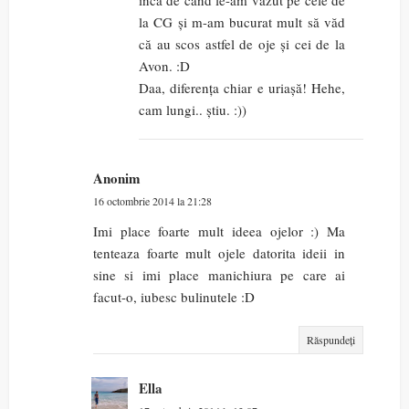
încă de când le-am văzut pe cele de
la CG și m-am bucurat mult să văd
că au scos astfel de oje și cei de la
Avon. :D
Daa, diferența chiar e uriașă! Hehe,
cam lungi.. știu. :))
Anonim
16 octombrie 2014 la 21:28
Imi place foarte mult ideea ojelor :) Ma
tenteaza foarte mult ojele datorita ideii in
sine si imi place manichiura pe care ai
facut-o, iubesc bulinutele :D
Răspundeți
Ella