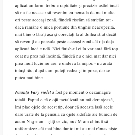
aplicat uniform, trebuie rapiditate și precizie astfel încât
să nu fie necesar să revenim cu pensula de mai multe
ori peste aceeași zonă, fiindcă riscăm să stricăm tot -
dacă rămâne o mică porțiune din unghie neacoperită,
mai bine o lăsați așa și corectați la al doilea strat decât
să reveniți cu pensula peste aceeași zonă cât oja deja
aplicată încă e udă. Nici finish-ul ei în variantă fără top
coat nu prea mă încântă, fiindcă nu e nici mat dar nici
prea mult luciu nu are, e undeva la mijloc - nu arată
totuși rău, după cum puteți vedea și în poze, dar se
putea mai bine.
Nuanța Vary violet
a fost pe moment o dezamăgire
totală. Faptul e că e ojă metalizată nu mă deranjează,
îmi plac ojele de acest tip, doar că aceasta lasă acele
dâre urâte de la pensulă ca ojele sidefate ale bunicii de
acum N-șpe ani - știți ce zic, nu? M-am chinuit să
uniformizez cât mai bine dar tot mi-au mai rămas niște