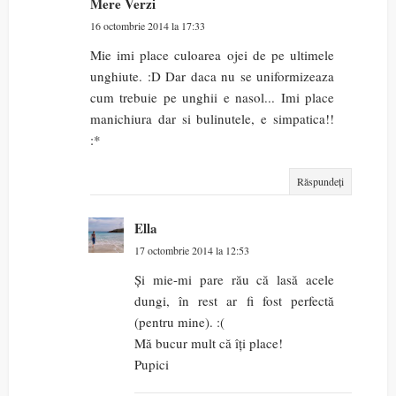
Mere Verzi
16 octombrie 2014 la 17:33
Mie imi place culoarea ojei de pe ultimele
unghiute. :D Dar daca nu se uniformizeaza
cum trebuie pe unghii e nasol... Imi place
manichiura dar si bulinutele, e simpatica!!
:*
Răspundeți
Ella
17 octombrie 2014 la 12:53
Și mie-mi pare rău că lasă acele
dungi, în rest ar fi fost perfectă
(pentru mine). :(
Mă bucur mult că îți place!
Pupici