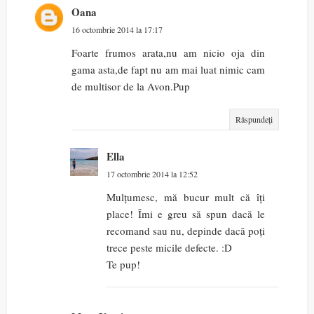
Oana
16 octombrie 2014 la 17:17
Foarte frumos arata,nu am nicio oja din
gama asta,de fapt nu am mai luat nimic cam
de multisor de la Avon.Pup
Răspundeți
Ella
17 octombrie 2014 la 12:52
Mulțumesc, mă bucur mult că îți
place! Îmi e greu să spun dacă le
recomand sau nu, depinde dacă poți
trece peste micile defecte. :D
Te pup!