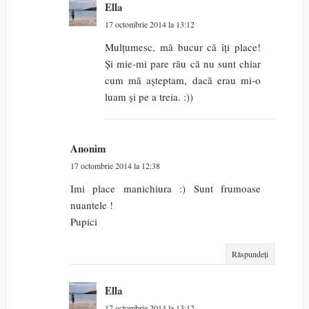
Ella
17 octombrie 2014 la 13:12
Mulțumesc, mă bucur că îți place!
Și mie-mi pare rău că nu sunt chiar
cum mă așteptam, dacă erau mi-o
luam și pe a treia. :))
Anonim
17 octombrie 2014 la 12:38
Imi place manichiura :) Sunt frumoase
nuantele !
Pupici
Răspundeți
Ella
17 octombrie 2014 la 13:12