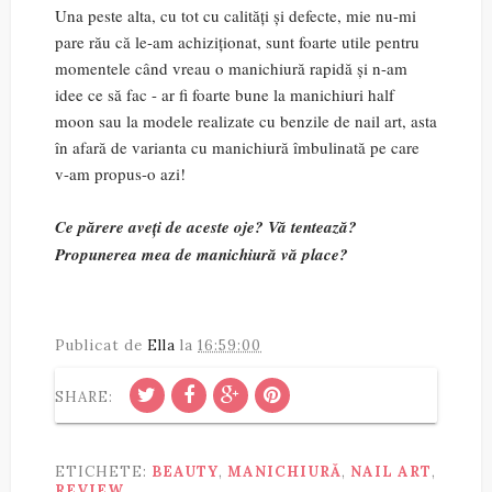
Una peste alta, cu tot cu calități și defecte, mie nu-mi
pare rău că le-am achiziționat, sunt foarte utile pentru
momentele când vreau o manichiură rapidă și n-am
idee ce să fac - ar fi foarte bune la manichiuri half
moon sau la modele realizate cu benzile de nail art, asta
în afară de varianta cu manichiură îmbulinată pe care
v-am propus-o azi!
Ce părere aveți de aceste oje? Vă tentează?
Propunerea mea de manichiură vă place?
Publicat de
Ella
la
16:59:00
SHARE:
ETICHETE:
BEAUTY
,
MANICHIURĂ
,
NAIL ART
,
REVIEW