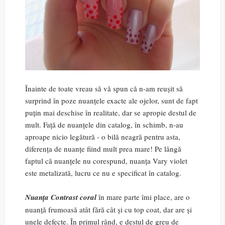
Înainte de toate vreau să vă spun că n-am reușit să
surprind în poze nuanțele exacte ale ojelor, sunt de fapt
puțin mai deschise în realitate, dar se apropie destul de
mult. Față de nuanțele din catalog, în schimb, n-au
aproape nicio legătură - o bilă neagră pentru asta,
diferența de nuanțe fiind mult prea mare! Pe lângă
faptul că nuanțele nu corespund, nuanța Vary violet
este metalizată, lucru ce nu e specificat în catalog.
Nuanța Contrast coral
în mare parte îmi place, are o
nuanță frumoasă atât fără cât și cu top coat, dar are și
unele defecte. În primul rând, e destul de greu de