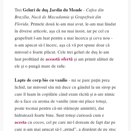
Geluri de duș Jardin du Monde
Trei
-
Cafea din
Brazilia
,
Nucă de Macadamia
și
Grapefruit din
Florida
. Primele două le-am mai avut, le-am mai lăudat
în diverse articole, așa că nu mai insist, iar pe cel cu
grapefruit l-am luat pentru a mai încerca și ceva nou -
n-am apucat să-l încerc, așa că vă pot spune doar că
mirosul e foarte plăcut. Cele trei geluri de duș le-am
această ofertă
luat profitând de
și am primit alături de
ele și o pungă mare de rafie.
Lapte de corp bio cu vanilie
- mi se pare puțin prea
lichid, iar mirosul său mă duce cu gândul la un sirop pe
care îl luam în copilărie când eram răcită și n-are nimic
de-a face cu aroma de vanilie (mie-mi place totuși,
poate tocmai pentru că-mi stârnește amintiri), dar
hidratează foarte bine. Sunt totuși curioasă cum e
acesta
cu cocos, cel pe care mi-l doream de fapt dar pe
care n-am mai apucat să-l „prind”, a dispărut de pe stoc