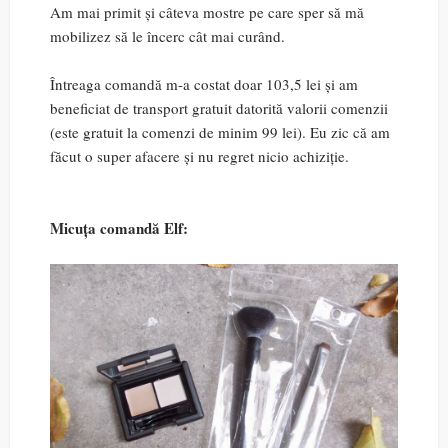
Am mai primit și câteva mostre pe care sper să mă
mobilizez să le încerc cât mai curând.
Întreaga comandă m-a costat doar 103,5 lei și am
beneficiat de transport gratuit datorită valorii comenzii
(este gratuit la comenzi de minim 99 lei). Eu zic că am
făcut o super afacere și nu regret nicio achiziție.
Micuța comandă Elf: