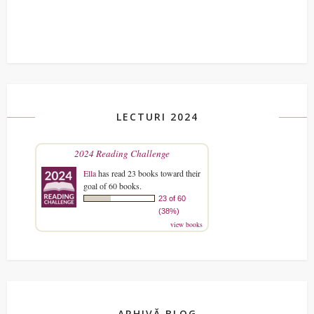
LECTURI 2024
2024 Reading Challenge
Ella
has read 23 books toward their
goal of 60 books.
23 of 60
(38%)
view books
ARHIVĂ BLOG