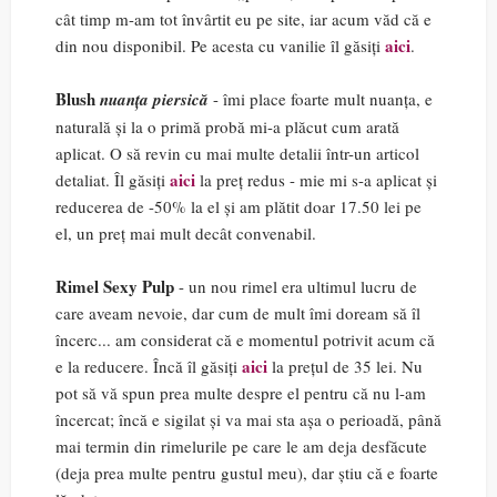
cât timp m-am tot învârtit eu pe site, iar acum văd că e
aici
din nou disponibil. Pe acesta cu vanilie îl găsiți
.
Blush
nuanța piersică
- îmi place foarte mult nuanța, e
naturală și la o primă probă mi-a plăcut cum arată
aplicat. O să revin cu mai multe detalii într-un articol
aici
detaliat. Îl găsiți
la preț redus - mie mi s-a aplicat și
reducerea de -50% la el și am plătit doar 17.50 lei pe
el, un preț mai mult decât convenabil.
Rimel Sexy Pulp
- un nou rimel era ultimul lucru de
care aveam nevoie, dar cum de mult îmi doream să îl
încerc... am considerat că e momentul potrivit acum că
aici
e la reducere. Încă îl găsiți
la prețul de 35 lei. Nu
pot să vă spun prea multe despre el pentru că nu l-am
încercat; încă e sigilat și va mai sta așa o perioadă, până
mai termin din rimelurile pe care le am deja desfăcute
(deja prea multe pentru gustul meu), dar știu că e foarte