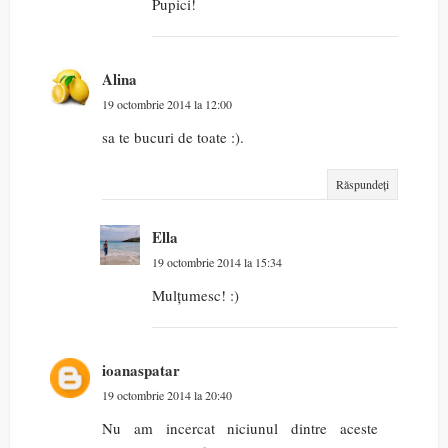
Pupici!
Alina
19 octombrie 2014 la 12:00
sa te bucuri de toate :).
Răspundeți
Ella
19 octombrie 2014 la 15:34
Mulțumesc! :)
ioanaspatar
19 octombrie 2014 la 20:40
Nu am incercat niciunul dintre aceste