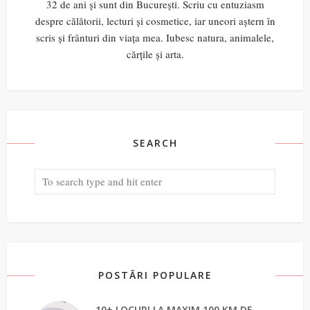
32 de ani și sunt din București. Scriu cu entuziasm
despre călătorii, lecturi și cosmetice, iar uneori aștern în
scris și frânturi din viața mea. Iubesc natura, animalele,
cărțile și arta.
SEARCH
POSTĂRI POPULARE
10+ LOCURI LA MAXIM 100 KM DE