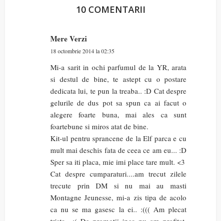
10 COMENTARII
Mere Verzi
18 octombrie 2014 la 02:35
Mi-a sarit in ochi parfumul de la YR, arata
si destul de bine, te astept cu o postare
dedicata lui, te pun la treaba.. :D Cat despre
gelurile de dus pot sa spun ca ai facut o
alegere foarte buna, mai ales ca sunt
foartebune si miros atat de bine.
Kit-ul pentru sprancene de la Elf parca e cu
mult mai deschis fata de ceea ce am eu... :D
Sper sa iti placa, mie imi place tare mult. <3
Cat despre cumparaturi....am trecut zilele
trecute prin DM si nu mai au masti
Montagne Jeunesse, mi-a zis tipa de acolo
ca nu se ma gasesc la ei.. :((( Am plecat
trista.. :( De promotii inca nu am profitat,