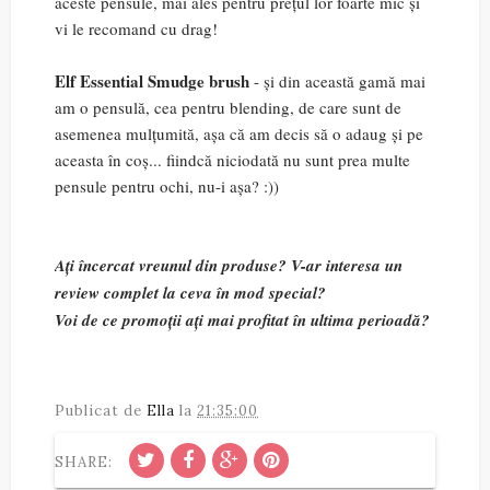
aceste pensule, mai ales pentru prețul lor foarte mic și
vi le recomand cu drag!
Elf Essential Smudge brush
- și din această gamă mai
am o pensulă, cea pentru blending, de care sunt de
asemenea mulțumită, așa că am decis să o adaug și pe
aceasta în coș... fiindcă niciodată nu sunt prea multe
pensule pentru ochi, nu-i așa? :))
Ați încercat vreunul din produse? V-ar interesa un
review complet la ceva în mod special?
Voi de ce promoții ați mai profitat în ultima perioadă?
Publicat de
Ella
la
21:35:00
SHARE: