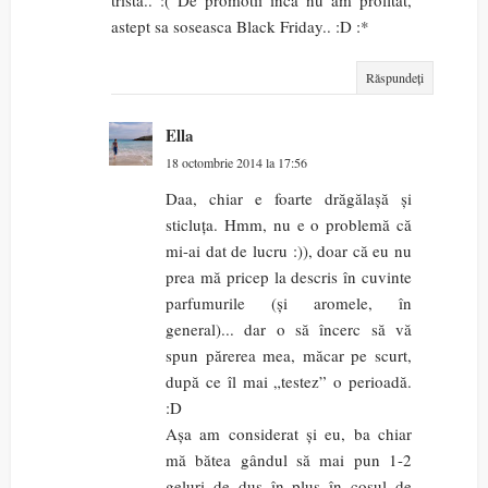
astept sa soseasca Black Friday.. :D :*
Răspundeți
Ella
18 octombrie 2014 la 17:56
Daa, chiar e foarte drăgălașă și
sticluța. Hmm, nu e o problemă că
mi-ai dat de lucru :)), doar că eu nu
prea mă pricep la descris în cuvinte
parfumurile (și aromele, în
general)... dar o să încerc să vă
spun părerea mea, măcar pe scurt,
după ce îl mai „testez” o perioadă.
:D
Așa am considerat și eu, ba chiar
mă bătea gândul să mai pun 1-2
geluri de duș în plus în coșul de