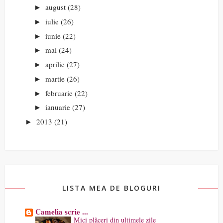
august
(28)
►
iulie
(26)
►
iunie
(22)
►
mai
(24)
►
aprilie
(27)
►
martie
(26)
►
februarie
(22)
►
ianuarie
(27)
►
2013
(21)
►
LISTA MEA DE BLOGURI
Camelia scrie ...
Mici plăceri din ultimele zile