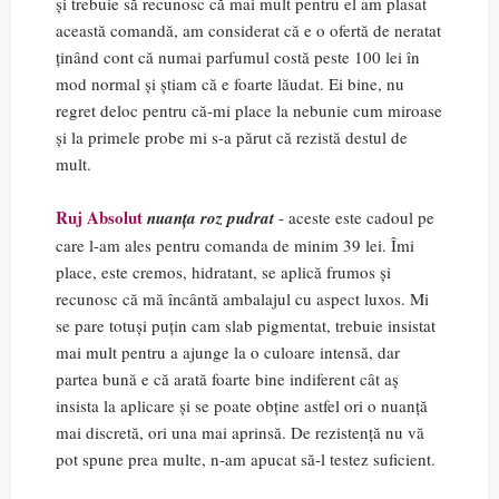
și trebuie să recunosc că mai mult pentru el am plasat
această comandă, am considerat că e o ofertă de neratat
ținând cont că numai parfumul costă peste 100 lei în
mod normal și știam că e foarte lăudat. Ei bine, nu
regret deloc pentru că-mi place la nebunie cum miroase
și la primele probe mi s-a părut că rezistă destul de
mult.
Ruj Absolut
nuanța roz pudrat
- aceste este cadoul pe
care l-am ales pentru comanda de minim 39 lei. Îmi
place, este cremos, hidratant, se aplică frumos și
recunosc că mă încântă ambalajul cu aspect luxos. Mi
se pare totuși puțin cam slab pigmentat, trebuie insistat
mai mult pentru a ajunge la o culoare intensă, dar
partea bună e că arată foarte bine indiferent cât aș
insista la aplicare și se poate obține astfel ori o nuanță
mai discretă, ori una mai aprinsă. De rezistență nu vă
pot spune prea multe, n-am apucat să-l testez suficient.