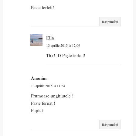
Paste fericit!
Răspundeți
Ella
13 aprilie 2015 la 12:09
Thx! :D Paște fericit!
Anonim
13 aprilie 2015 la 11:24
Frumoase unghiutele !
Paste fericit !
Pupici
Răspundeți