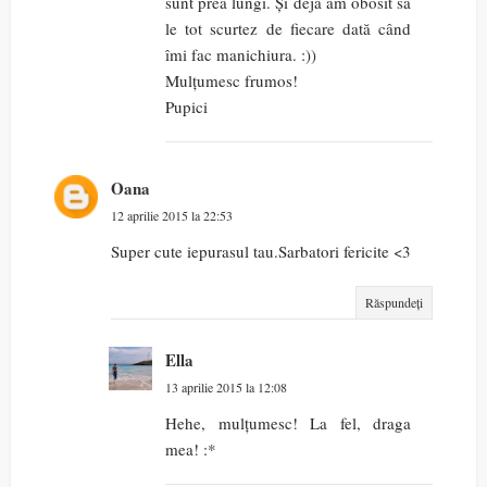
sunt prea lungi. Și deja am obosit să
le tot scurtez de fiecare dată când
îmi fac manichiura. :))
Mulțumesc frumos!
Pupici
Oana
12 aprilie 2015 la 22:53
Super cute iepurasul tau.Sarbatori fericite <3
Răspundeți
Ella
13 aprilie 2015 la 12:08
Hehe, mulțumesc! La fel, draga
mea! :*