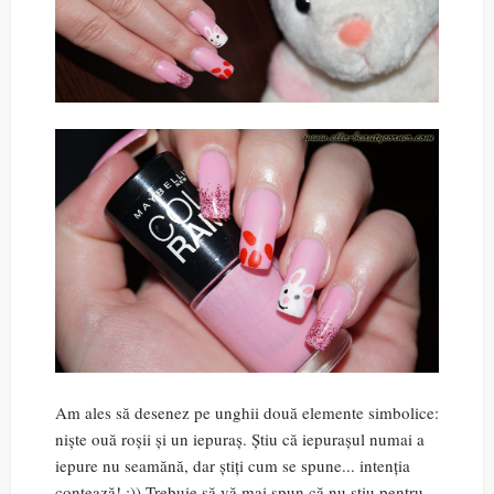
Am ales să desenez pe unghii două elemente simbolice:
niște ouă roșii și un iepuraș. Știu că iepurașul numai a
iepure nu seamănă, dar știți cum se spune... intenția
contează! :)) Trebuie să vă mai spun că nu știu pentru