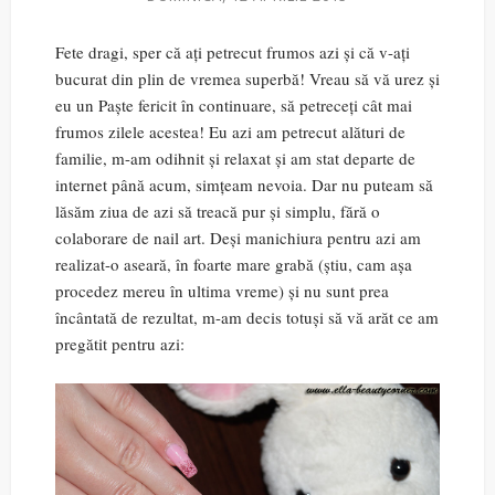
Fete dragi, sper că ați petrecut frumos azi și că v-ați
bucurat din plin de vremea superbă! Vreau să vă urez și
eu un Paște fericit în continuare, să petreceți cât mai
frumos zilele acestea! Eu azi am petrecut alături de
familie, m-am odihnit și relaxat și am stat departe de
internet până acum, simțeam nevoia. Dar nu puteam să
lăsăm ziua de azi să treacă pur și simplu, fără o
colaborare de nail art. Deși manichiura pentru azi am
realizat-o aseară, în foarte mare grabă (știu, cam așa
procedez mereu în ultima vreme) și nu sunt prea
încântată de rezultat, m-am decis totuși să vă arăt ce am
pregătit pentru azi: