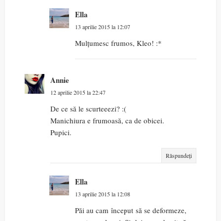
Ella
13 aprilie 2015 la 12:07
Mulțumesc frumos, Kleo! :*
Annie
12 aprilie 2015 la 22:47
De ce să le scurteeezi? :(
Manichiura e frumoasă, ca de obicei.
Pupici.
Răspundeți
Ella
13 aprilie 2015 la 12:08
Păi au cam început să se deformeze,