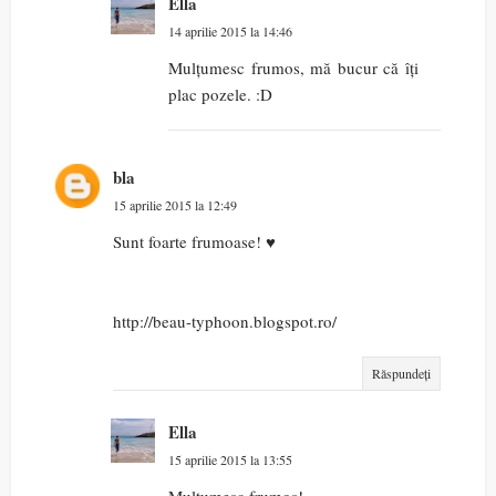
Ella
14 aprilie 2015 la 14:46
Mulțumesc frumos, mă bucur că îți
plac pozele. :D
bla
15 aprilie 2015 la 12:49
Sunt foarte frumoase! ♥
http://beau-typhoon.blogspot.ro/
Răspundeți
Ella
15 aprilie 2015 la 13:55
Mulțumesc frumos!