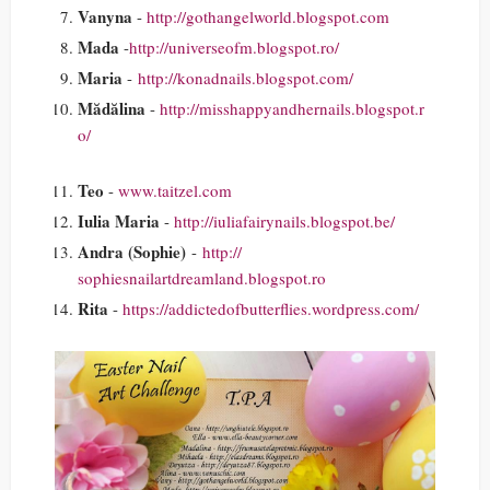
Vanyna
-
http://
gothangelworld.blogspot.com
Mada
-
http://
universeofm.blogspot.ro/
Maria
-
http://
konadnails.blogspot.com/
Mădălina
-
http://
misshappyandhernails.blogspot.r
o/
Teo
-
www.taitzel.com
Iulia Maria
-
http://
iuliafairynails.blogspot.be/
Andra (Sophie)
-
http://
sophiesnailartdreamland.blogspo
t.ro
Rita
-
https://
addictedofbutterflies.wordpress
.com/