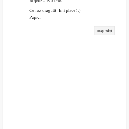
30 aprilie 2015 la 18:08
Ce roz draguttt! Imi place! :)
Pupici
Răspundeți