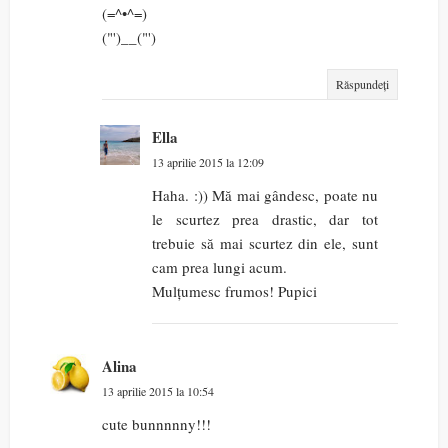
(=^•^=)
("')__("')
Răspundeți
Ella
13 aprilie 2015 la 12:09
Haha. :)) Mă mai gândesc, poate nu
le scurtez prea drastic, dar tot
trebuie să mai scurtez din ele, sunt
cam prea lungi acum.
Mulțumesc frumos! Pupici
Alina
13 aprilie 2015 la 10:54
cute bunnnnny!!!