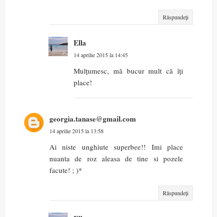
Răspundeți
Ella
14 aprilie 2015 la 14:45
Mulțumesc, mă bucur mult că îți
place!
georgia.tanase@gmail.com
14 aprilie 2015 la 13:58
Ai niste unghiute superbee!! Imi place
nuanta de roz aleasa de tine si pozele
facute! ; )*
Răspundeți