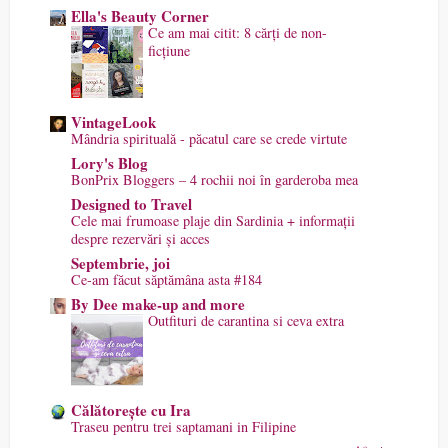
Ella's Beauty Corner
Ce am mai citit: 8 cărți de non-
ficțiune
VintageLook
Mândria spirituală - păcatul care se crede virtute
Lory's Blog
BonPrix Bloggers – 4 rochii noi în garderoba mea
Designed to Travel
Cele mai frumoase plaje din Sardinia + informații
despre rezervări și acces
Septembrie, joi
Ce-am făcut săptămâna asta #184
By Dee make-up and more
Outfituri de carantina si ceva extra
Călătorește cu Ira
Traseu pentru trei saptamani in Filipine