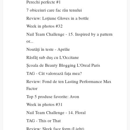
Perechi perfecte #1
7 obiceiuri care fac rău tenului
Review: Loțiune Gloves in a bottle
Week in photos #32
Nail Team Challenge - 15. Inspired by a pattern
or...
Noutăți în teste - Aprilie
Răsfăț sub duș cu L'Occitane
Școala de Beauty Blogging L'Oreal Paris
TAG - Cât valorează fața mea?
Review: Fond de ten Lasting Performance Max
Factor
Top 5 produse favorite: Avon
Week in photos #31
Nail Team Challenge - 14. Floral
TAG - This or That
Review: Sleek face form (Light)