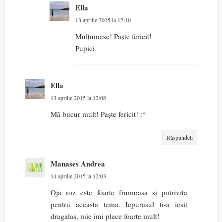
Ella
13 aprilie 2015 la 12:10
Mulțumesc! Paște fericit!
Pupici
Ella
13 aprilie 2015 la 12:08
Mă bucur mult! Paște fericit! :*
Răspundeți
Manases Andrea
14 aprilie 2015 la 12:03
Oja roz este foarte frumoasa si potrivita
pentru aceasta tema. Iepurasul ti-a iesit
dragalas, mie imi place foarte mult!