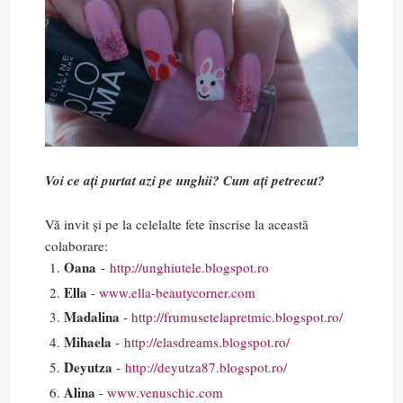
Voi ce ați purtat azi pe unghii? Cum ați petrecut?
Vă invit și pe la celelalte fete înscrise la această
colaborare:
Oana
-
http://unghiutele.blogspot.ro
Ella
-
www.ella-beautycorner.com
Madalina
-
http://
frumusetelapretmic.blogspot.ro/
Mihaela
-
http://elasdreams.blogspot.ro/
Deyutza
-
http://deyutza87.blogspot.ro/
Alina
-
www.venuschic.com