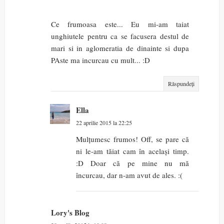
Ce frumoasa este... Eu mi-am taiat
unghiutele pentru ca se facusera destul de
mari si in aglomeratia de dinainte si dupa
PAste ma incurcau cu mult... :D
Răspundeți
Ella
22 aprilie 2015 la 22:25
Mulțumesc frumos! Off, se pare că
ni le-am tăiat cam în același timp.
:D Doar că pe mine nu mă
încurcau, dar n-am avut de ales. :(
Lory's Blog