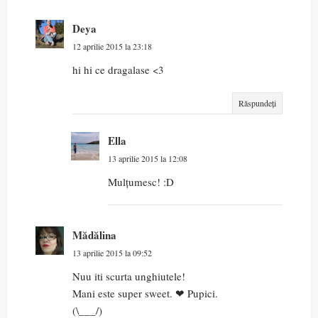
Deya
12 aprilie 2015 la 23:18
hi hi ce dragalase <3
Răspundeți
Ella
13 aprilie 2015 la 12:08
Mulțumesc! :D
Mădălina
13 aprilie 2015 la 09:52
Nuu iti scurta unghiutele!
Mani este super sweet. ❤ Pupici.
(\___/)