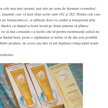
 cu cele mai mici prețuri, mai ales pe zona de dermato-cosmetice!
, mașinile care vă lasă chiar acolo sunt 182 și 282. Pentru cele care
pe farmaciatei.ro, se plătește doar cu cardul și transportul prin
 fiindcă cu timpul și banii irosiți pe drum puteam să plătesc
t eu să dau comanda s-a închis site-ul pentru mentenanță (adică nu
 finalul lunii, peste o săptămână ar trebui să fie din nou posibilă
dintre produse, de aceea am ales să mă deplasez totuși până acum.
Bioderma: