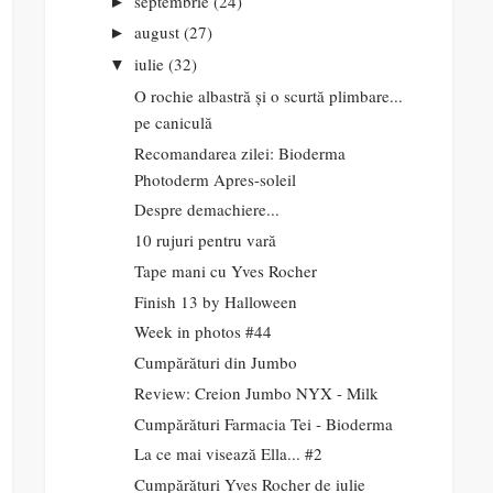
septembrie
(24)
►
august
(27)
►
iulie
(32)
▼
O rochie albastră și o scurtă plimbare...
pe caniculă
Recomandarea zilei: Bioderma
Photoderm Apres-soleil
Despre demachiere...
10 rujuri pentru vară
Tape mani cu Yves Rocher
Finish 13 by Halloween
Week in photos #44
Cumpărături din Jumbo
Review: Creion Jumbo NYX - Milk
Cumpărături Farmacia Tei - Bioderma
La ce mai visează Ella... #2
Cumpărături Yves Rocher de iulie