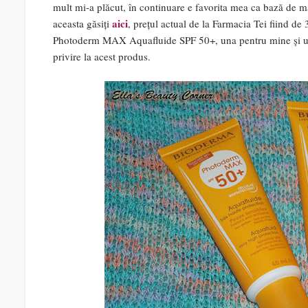
mult mi-a plăcut, în continuare e favorita mea ca bază de m
aici
aceasta găsiți
, prețul actual de la Farmacia Tei fiind de
Photoderm MAX Aquafluide SPF 50+, una pentru mine și una 
privire la acest produs.