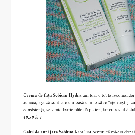
Crema de față Sebium Hydra
am luat-o tot la recomandare
acneea, așa că sunt tare curioasă cum o să se înțeleagă și
consistența, se simte foarte plăcută pe ten, iar cu restul de
40,50 lei!
Gelul de curățare Sebium
l-am luat pentru că mi-era dor s