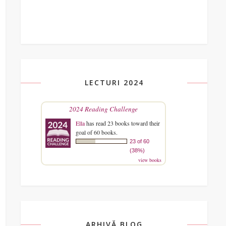
LECTURI 2024
2024 Reading Challenge
Ella
has read 23 books toward their
goal of 60 books.
23 of 60
(38%)
view books
ARHIVĂ BLOG