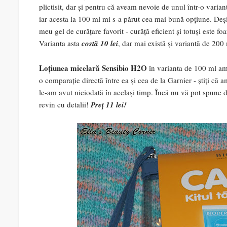
plictisit, dar și pentru că aveam nevoie de unul într-o varia
iar acesta la 100 ml mi s-a părut cea mai bună opțiune. Deși
meu gel de curățare favorit - curăță eficient și totuși este fo
Varianta asta
costă 10 lei
, dar mai există și variantă de 200
Loțiunea micelară Sensibio H2O
în varianta de 100 ml am 
o comparație directă între ea și cea de la Garnier - știți că 
le-am avut niciodată în același timp. Încă nu vă pot spune d
revin cu detalii!
Preț 11 lei!