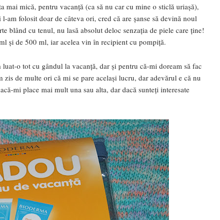
nta mai mică, pentru vacanță (ca să nu car cu mine o sticlă uriașă),
 l-am folosit doar de câteva ori, cred că are șanse să devină noul
arte blând cu tenul, nu lasă absolut deloc senzația de piele care ține!
 ml și de 500 ml, iar acelea vin în recipient cu pompiță.
luat-o tot cu gândul la vacanță, dar și pentru că-mi doream să fac
am zis de multe ori că mi se pare același lucru, dar adevărul e că nu
acă-mi place mai mult una sau alta, dar dacă sunteți interesate