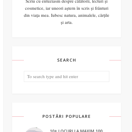
Scriu cu entuziasm despre călătorii, lecturi și
cosmetice, iar uneori aștern în scris și frânturi
din viața mea. Iubesc natura, animalele, cărțile
și arta.
SEARCH
POSTĂRI POPULARE
10+ LOCURI LA MAXIM 100