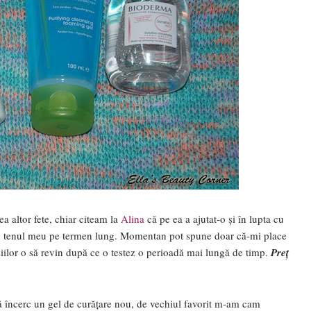
a altor fete, chiar citeam la
Alina
că pe ea a ajutat-o și în lupta cu
 cu tenul meu pe termen lung. Momentan pot spune doar că-mi place
taliilor o să revin după ce o testez o perioadă mai lungă de timp.
Preț
ă încerc un gel de curățare nou, de vechiul favorit m-am cam