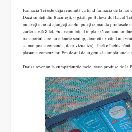
Farmacia Tei este deja renumită ca fiind farmacia de la noi
Dacă sunteți din București, o găsiți pe Bulevardul Lacul Tei
nu aveți cum să ajungeți acolo, puteți comanda produsele de 
curier costă 8 lei. Eu aveam inițial în plan să comand online
transportul care nu e foarte scump, doar că fix când am vru
se mai poate comanda, doar vizualiza) - încă e închis până la
plasarea comenzilor. Era destul de urgent să cumpăr unele 
Dar să revenim la cumpărăturile mele, toate produse de la 