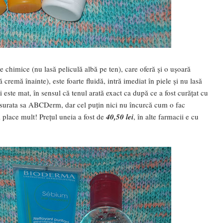
re chimice (nu lasă peliculă albă pe ten), care oferă și o ușoară
cremă înainte), este foarte fluidă, intră imediat în piele și nu lasă
 este mat, în sensul că tenul arată exact ca după ce a fost curățat cu
ca surata sa ABCDerm, dar cel puțin nici nu încurcă cum o fac
 place mult! Prețul uneia a fost de
40,50 lei
, în alte farmacii e cu