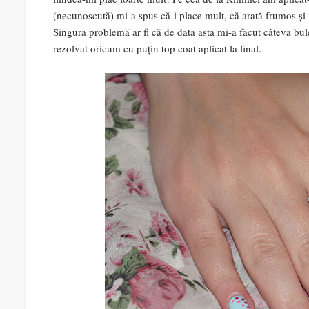
(necunoscută) mi-a spus că-i place mult, că arată frumos și m
Singura problemă ar fi că de data asta mi-a făcut câteva bul
rezolvat oricum cu puțin top coat aplicat la final.