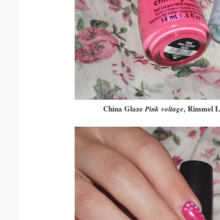
China Glaze
, Rimmel 
Pink voltage