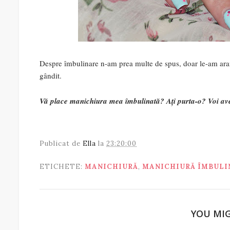
Despre îmbulinare n-am prea multe de spus, doar le-am aran
gândit.
Vă place manichiura mea îmbulinată? Ați purta-o? Voi ave
Publicat de
Ella
la
23:20:00
ETICHETE:
MANICHIURĂ
,
MANICHIURĂ ÎMBULI
YOU MIG