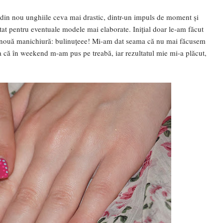
din nou unghiile ceva mai drastic, dintr-un impuls de moment și
itat pentru eventuale modele mai elaborate. Inițial doar le-am făcut
o nouă manichiură: bulinuțeee! Mi-am dat seama că nu mai făcusem
 că în weekend m-am pus pe treabă, iar rezultatul mie mi-a plăcut,