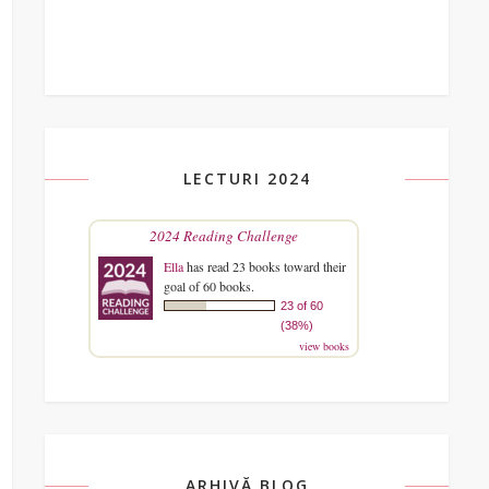
LECTURI 2024
2024 Reading Challenge
Ella
has read 23 books toward their
goal of 60 books.
23 of 60
(38%)
view books
ARHIVĂ BLOG