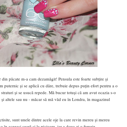
r din păcate m-a cam dezamăgit! Pensula este foarte subțire și
m puternic și se aplică cu dâre, trebuie depus puțin efort pentru a o
uă straturi și se usucă repede. Mă bucur totuși că am avut ocazia s-o
u și altele sau nu - măcar să mă văd eu în Londra, în magazinul
tisite, sunt unele dintre acele oje la care revin mereu și mereu
 în aceeași seară și la picioare, iar a doua zi o femeie