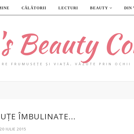
MINE
CĂLĂTORII
LECTURI
BEAUTY
DIN
a's Beauty Co
PRE FRUMUSEȚE ȘI VIAȚĂ, VĂZUTE PRIN OCHII 
UȚE ÎMBULINATE...
 20 IULIE 2015