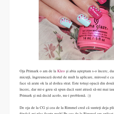
Oja Primark o am de la
Kleo
și abia așteptam s-o încerc, da
micuță, îngreunează destul de mult la aplicare, mirosul e ca
face să arate ok la al doilea strat. Este totuși opacă din do
încerc, dar mi-e greu să spun dacă sunt atrasă să-mi mai ia
Primark și mă decid acolo, nu-i problemă. :))
De oja de la CG și cea de la Rimmel cred că sunteți deja plic
fiindcă-mi plac foarte mult! Pe cea de la Rimmel am aplicat-o