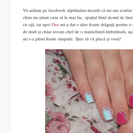
Vă arătam pe facebook săptămâna trecută că mi-am scurtat 
chiar nu știam cum să le mai fac, spațiul fiind destul de lim
cu ojă, iar apoi
Dee
mi-a dat o idee foarte drăguță pentru 
de mult și chiar aveam chef de o manichiură îmbulinată, așa
mi s-a părut foarte simpatic. Sper să vă placă și vouă!