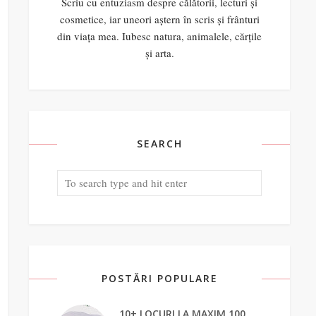
Scriu cu entuziasm despre călătorii, lecturi și
cosmetice, iar uneori aștern în scris și frânturi
din viața mea. Iubesc natura, animalele, cărțile
și arta.
SEARCH
POSTĂRI POPULARE
10+ LOCURI LA MAXIM 100