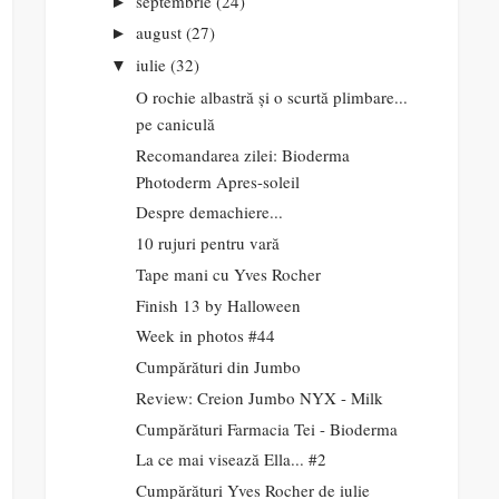
septembrie
(24)
►
august
(27)
►
iulie
(32)
▼
O rochie albastră și o scurtă plimbare...
pe caniculă
Recomandarea zilei: Bioderma
Photoderm Apres-soleil
Despre demachiere...
10 rujuri pentru vară
Tape mani cu Yves Rocher
Finish 13 by Halloween
Week in photos #44
Cumpărături din Jumbo
Review: Creion Jumbo NYX - Milk
Cumpărături Farmacia Tei - Bioderma
La ce mai visează Ella... #2
Cumpărături Yves Rocher de iulie