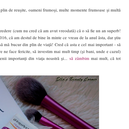
, plin de reușite, oameni frumoși, multe momente frumoase și multă
ncredere (cum nu cred că am avut vreodată) că o să fie un an superb!
016, că am destul de bine în minte ce vreau de la anul ăsta, dar știu
- să mă bucur din plin de viață! Cred că asta e cel mai important - să
ne face fericite, să investim mai mult timp (și bani, unde e cazul)
nii importanți din viața noastră și...
să zâmbim
mai mult, că tot