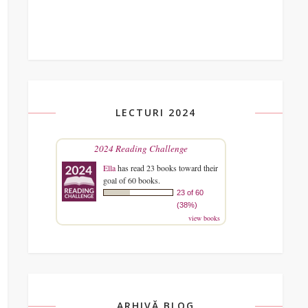
LECTURI 2024
2024 Reading Challenge
Ella
has read 23 books toward their
goal of 60 books.
23 of 60
(38%)
view books
ARHIVĂ BLOG