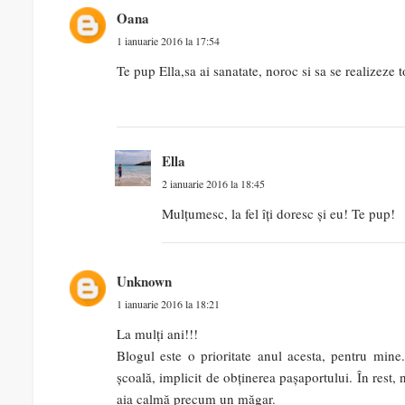
Oana
1 ianuarie 2016 la 17:54
Te pup Ella,sa ai sanatate, noroc si sa se realizeze t
Ella
2 ianuarie 2016 la 18:45
Mulțumesc, la fel îți doresc și eu! Te pup!
Unknown
1 ianuarie 2016 la 18:21
La mulți ani!!!
Blogul este o prioritate anul acesta, pentru mi
școală, implicit de obținerea pașaportului. În rest
aia calmă precum un măgar.