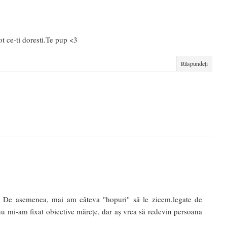
ot ce-ti doresti.Te pup <3
Răspundeți
ne. De asemenea, mai am câteva "hopuri" să le zicem,legate de
, nu mi-am fixat obiective mărețe, dar aș vrea să redevin persoana