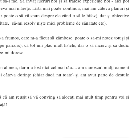
 să-l fac. Să învăț lucruri noi și să trăiesc experiențe noi - aici pot
e ceva mai mărețe. Lista mai poate continua, mai am câteva planuri și
 poate o să vă spun despre ele când o să le bifez), dar și obiective
ultate, să-mi rezolv niște mici probleme de sănătate etc).
eva frumos, care m-a făcut să zâmbesc, poate o să-mi notez totuși și
pe parcurs), că tot îmi plac mult listele, dar o să încerc și să dedic
ce-mi doresc.
 al meu, dar n-a fost nici cel mai rău.... am cunoscut mulți oameni
și câteva dorințe (chiar dacă nu toate) și am avut parte de destule
 că am reușit să vă conving să alocați mai mult timp pentru voi și
ață!