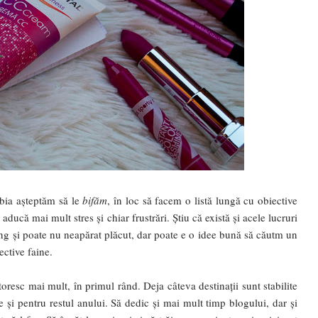
abia așteptăm să le
bifăm
, în loc să facem o listă lungă cu obiective
aducă mai mult stres și chiar frustrări. Știu că există și acele lucruri
ung și poate nu neapărat plăcut, dar poate e o idee bună să căutm un
ective faine.
resc mai mult, în primul rând. Deja câteva destinații sunt stabilite
 și pentru restul anului. Să dedic și mai mult timp blogului, dar și