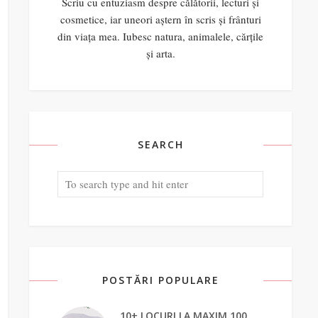
Scriu cu entuziasm despre călătorii, lecturi și
cosmetice, iar uneori aștern în scris și frânturi
din viața mea. Iubesc natura, animalele, cărțile
și arta.
SEARCH
POSTĂRI POPULARE
10+ LOCURI LA MAXIM 100