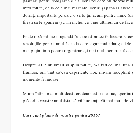
pasiunii pentru fotografie e alt lucru pe care-mi doresc mult
intra multe, de la cele mai mărunte lucruri și până la altel
dorințe importante pe care o să le țin acum pentru mine (dar
firești să le spunem (să-mi închei cu bine ultimul an de fac
Poate o să-mi fac o agendă în care să notez în fiecare zi c
rezoluțiile pentru anul ăsta (la care sigur mai adaug altele 
mai puțin timp pentru organizare și mai mult pentru a face 
Despre 2015 nu vreau să spun multe, n-a fost cel mai bun an
frumoși, am trăit câteva experiențe noi, mi-am îndeplinit 
momente frumoase.
M-am întins mai mult decât credeam că o s-o fac, sper însă
plăcerile voastre anul ăsta, să vă bucurați cât mai mult de vi
Care sunt planurile voastre pentru 2016?