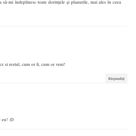
a să-mi îndeplinesc toate dorințele și planurile, mai ales în ceea
z si restul, cum or fi, cum or veni!
Răspundeți
c eu! :D