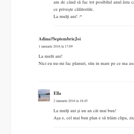
am de când să fac tot posibilul anul ăsta c
ce privește călătoriile.
La mulți ani! :*
Adina//SeptembrieJoi
1 ianuarie 2016 la 17:09
La multi ani!
Nici eu nu-mi fac planuri, stiu in mare pe ce ma axe
Ella
2 ianuarie 2016 la 18:45
La mulți ani și un an cât mai bun!
Așa e, cel mai bun plan e să trăim clipa, zi