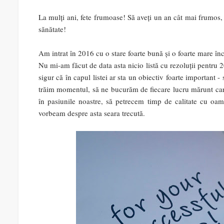
La mulți ani, fete frumoase! Să aveți un an cât mai frumos
sănătate!
Am intrat în 2016 cu o stare foarte bună și o foarte mare î
Nu mi-am făcut de data asta nicio listă cu rezoluții pentru 2
sigur că în capul listei ar sta un obiectiv foarte important 
trăim momentul, să ne bucurăm de fiecare lucru mărunt care 
în pasiunile noastre, să petrecem timp de calitate cu oame
vorbeam despre asta seara trecută.