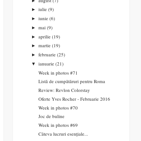
august
(7)
►
iulie
(9)
►
iunie
(6)
►
mai
(9)
►
aprilie
(19)
►
martie
(19)
►
februarie
(25)
►
ianuarie
(21)
▼
Week in photos #71
Listă de cumpătăruri pentru Roma
Review: Revlon Colorstay
Oferte Yves Rocher - Februarie 2016
Week in photos #70
Joc de buline
Week in photos #69
Câteva lucruri esențiale...