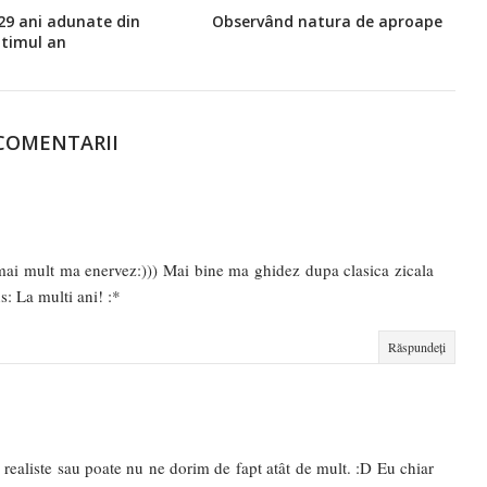
29 ani adunate din
Observând natura de aproape
ltimul an
 COMENTARII
 mai mult ma enervez:))) Mai bine ma ghidez dupa clasica zicala
: La multi ani! :*
Răspundeți
realiste sau poate nu ne dorim de fapt atât de mult. :D Eu chiar