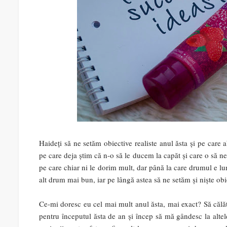
Haideți să ne setăm obiective realiste anul ăsta și pe care 
pe care deja știm că n-o să le ducem la capăt și care o să ne 
pe care chiar ni le dorim mult, dar până la care drumul e l
alt drum mai bun, iar pe lângă astea să ne setăm și niște obi
Ce-mi doresc eu cel mai mult anul ăsta, mai exact? Să călăto
pentru începutul ăsta de an și încep să mă gândesc la altele