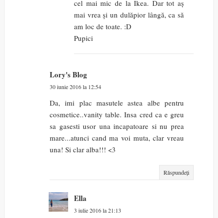
cel mai mic de la Ikea. Dar tot aș
mai vrea și un dulăpior lângă, ca să
am loc de toate. :D
Pupici
Lory's Blog
30 iunie 2016 la 12:54
Da, imi plac masutele astea albe pentru
cosmetice..vanity table. Insa cred ca e greu
sa gasesti usor una incapatoare si nu prea
mare...atunci cand ma voi muta, clar vreau
una! Si clar alba!!! <3
Răspundeți
Ella
3 iulie 2016 la 21:13