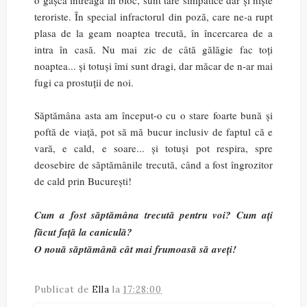
teroriste. În special infractorul din poză, care ne-a rupt
plasa de la geam noaptea trecută, în încercarea de a
intra în casă. Nu mai zic de câtă gălăgie fac toți
noaptea... și totuși îmi sunt dragi, dar măcar de n-ar mai
fugi ca prostuții de noi.
Săptămâna asta am început-o cu o stare foarte bună și
poftă de viață, pot să mă bucur inclusiv de faptul că e
vară, e cald, e soare... și totuși pot respira, spre
deosebire de săptămânile trecută, când a fost îngrozitor
de cald prin București!
Cum a fost săptămâna trecută pentru voi? Cum ați
făcut față la caniculă?
O nouă săptămână cât mai frumoasă să aveți!
Publicat de
Ella
la
17:28:00