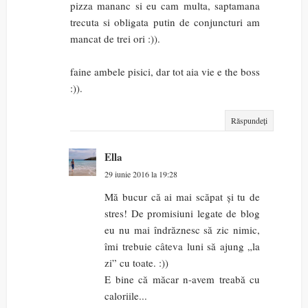
pizza mananc si eu cam multa, saptamana
trecuta si obligata putin de conjuncturi am
mancat de trei ori :)).
faine ambele pisici, dar tot aia vie e the boss
:)).
Răspundeți
Ella
29 iunie 2016 la 19:28
Mă bucur că ai mai scăpat și tu de
stres! De promisiuni legate de blog
eu nu mai îndrăznesc să zic nimic,
îmi trebuie câteva luni să ajung „la
zi” cu toate. :))
E bine că măcar n-avem treabă cu
caloriile...