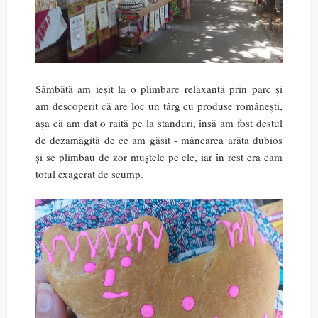
Sâmbătă am ieșit la o plimbare relaxantă prin parc și
am descoperit că are loc un târg cu produse românești,
așa că am dat o raită pe la standuri, însă am fost destul
de dezamăgită de ce am găsit - mâncarea arăta dubios
și se plimbau de zor muștele pe ele, iar în rest era cam
totul exagerat de scump.