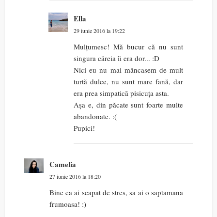
Ella
29 iunie 2016 la 19:22
Mulțumesc! Mă bucur că nu sunt
singura căreia îi era dor... :D
Nici eu nu mai mâncasem de mult
turtă dulce, nu sunt mare fană, dar
era prea simpatică pisicuța asta.
Așa e, din păcate sunt foarte multe
abandonate. :(
Pupici!
Camelia
27 iunie 2016 la 18:20
Bine ca ai scapat de stres, sa ai o saptamana
frumoasa! :)