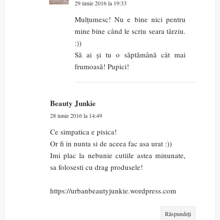
29 iunie 2016 la 19:33
Mulțumesc! Nu e bine nici pentru
mine bine când le scriu seara târziu.
:))
Să ai și tu o săptămână cât mai
frumoasă! Pupici!
Beauty Junkie
28 iunie 2016 la 14:49
Ce simpatica e pisica!
Or fi in nunta si de aceea fac asa urat :))
Imi plac la nebunie cutiile astea minunate,
sa folosesti cu drag produsele!
https://urbanbeautyjunkie.wordpress.com
Răspundeți