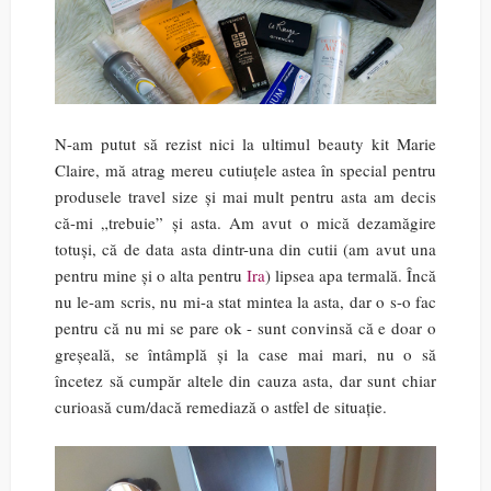
N-am putut să rezist nici la ultimul beauty kit Marie
Claire, mă atrag mereu cutiuțele astea în special pentru
produsele travel size și mai mult pentru asta am decis
că-mi „trebuie” și asta. Am avut o mică dezamăgire
totuși, că de data asta dintr-una din cutii (am avut una
pentru mine și o alta pentru
Ira
) lipsea apa termală. Încă
nu le-am scris, nu mi-a stat mintea la asta, dar o s-o fac
pentru că nu mi se pare ok - sunt convinsă că e doar o
greșeală, se întâmplă și la case mai mari, nu o să
încetez să cumpăr altele din cauza asta, dar sunt chiar
curioasă cum/dacă remediază o astfel de situație.