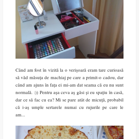
Când am fost în vizită la o verișoară eram tare curioasă
să văd măsuța de machiaj pe care a primit-o cadou, dar
când am ajuns în fața ei mi-am dat seama că eu nu sunt
normală. :)) Pentru așa ceva aș găsi și eu spațiu în casă,
dar ce să fac cu ea? Mi se pare atât de micuță, probabil
că i-aș umple sertarele numai cu rujurile pe care le
am...