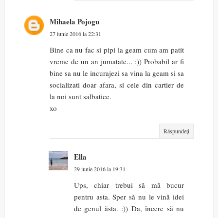
Mihaela Pojogu
27 iunie 2016 la 22:31
Bine ca nu fac si pipi la geam cum am patit
vreme de un an jumatate... :)) Probabil ar fi
bine sa nu le incurajezi sa vina la geam si sa
socializati doar afara, si cele din cartier de
la noi sunt salbatice.
xo
Răspundeți
Ella
29 iunie 2016 la 19:31
Ups, chiar trebui să mă bucur
pentru asta. Sper să nu le vină idei
de genul ăsta. :)) Da, încerc să nu