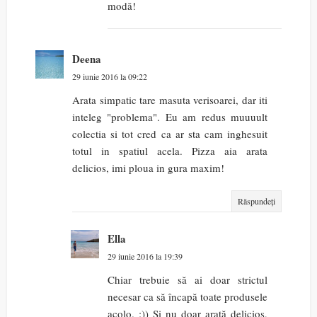
modă!
Deena
29 iunie 2016 la 09:22
Arata simpatic tare masuta verisoarei, dar iti
inteleg "problema". Eu am redus muuuult
colectia si tot cred ca ar sta cam inghesuit
totul in spatiul acela. Pizza aia arata
delicios, imi ploua in gura maxim!
Răspundeți
Ella
29 iunie 2016 la 19:39
Chiar trebuie să ai doar strictul
necesar ca să încapă toate produsele
acolo. :)) Și nu doar arată delicios,