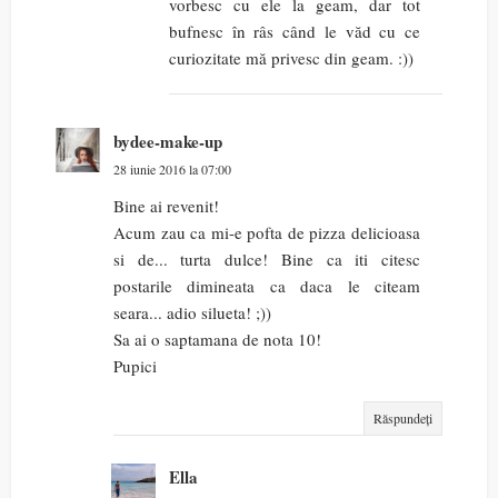
vorbesc cu ele la geam, dar tot
bufnesc în râs când le văd cu ce
curiozitate mă privesc din geam. :))
bydee-make-up
28 iunie 2016 la 07:00
Bine ai revenit!
Acum zau ca mi-e pofta de pizza delicioasa
si de... turta dulce! Bine ca iti citesc
postarile dimineata ca daca le citeam
seara... adio silueta! ;))
Sa ai o saptamana de nota 10!
Pupici
Răspundeți
Ella