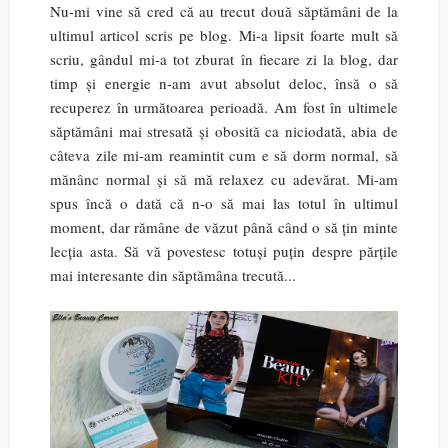
Nu-mi vine să cred că au trecut două săptămâni de la
ultimul articol scris pe blog. Mi-a lipsit foarte mult să
scriu, gândul mi-a tot zburat în fiecare zi la blog, dar
timp și energie n-am avut absolut deloc, însă o să
recuperez în următoarea perioadă. Am fost în ultimele
săptămâni mai stresată și obosită ca niciodată, abia de
câteva zile mi-am reamintit cum e să dorm normal, să
mănânc normal și să mă relaxez cu adevărat. Mi-am
spus încă o dată că n-o să mai las totul în ultimul
moment, dar rămâne de văzut până când o să țin minte
lecția asta. Să vă povestesc totuși puțin despre părțile
mai interesante din săptămâna trecută...