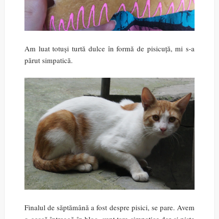
Am luat totuși turtă dulce în formă de pisicuță, mi s-a
părut simpatică.
Finalul de săptămână a fost despre pisici, se pare. Avem
o gașcă întreagă în bloc, sunt tare simpatice dar și niște