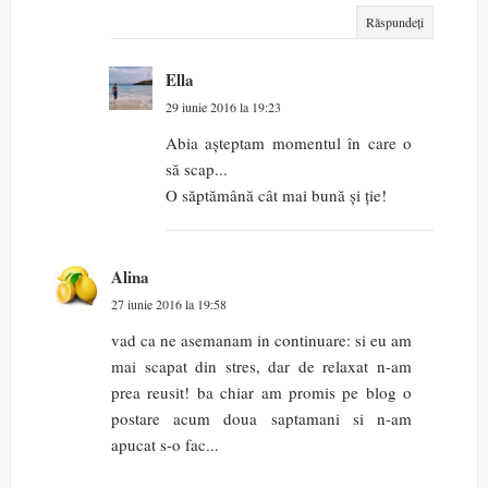
Răspundeți
Ella
29 iunie 2016 la 19:23
Abia așteptam momentul în care o
să scap...
O săptămână cât mai bună și ție!
Alina
27 iunie 2016 la 19:58
vad ca ne asemanam in continuare: si eu am
mai scapat din stres, dar de relaxat n-am
prea reusit! ba chiar am promis pe blog o
postare acum doua saptamani si n-am
apucat s-o fac...