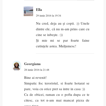
Ella
29 iunie 2016 la 19:34
Nu cred, deja au și copii. :)) Unele
dintre ele, că nu m-am prins care cu
cine se iubește. :))
Și mie mi se par foarte faine
cutiuțele astea. Mulțumesc!
Georgiana
28 iunie 2016 la 21:48
Bine ai revenit!
Simpatic foc teroristul, si foarte hotarat se
pare, voia cu orice pret sa intre in casa :))
Ca de obicei, raman cu o pofta dupa ce te
citesc, ca tot n-am mai mancat pizza de
ceva timp.