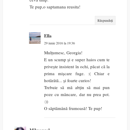
Te pup,o saptamana reusita!
Răspundeți
Ella
29 iunie 2016 la 19:36
Mulțumesc, Georgia!
E un scump și e super haios cum te
privește insistent în ochi, păcat că la
prima mișcare fuge. :( Chiar e
hotărâtă... și foarte curios!
Trebuie să mă abțin să mai pun
poze cu mâncare, dar nu prea pot.
:))
O săptămână frumoasă! Te pup!
Mikyangel