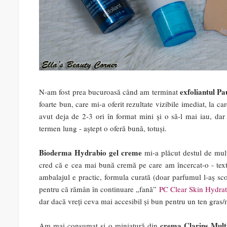
exfoliantul P
N-am fost prea bucuroasă când am terminat
foarte bun, care mi-a oferit rezultate vizibile imediat, la ca
avut deja de 2-3 ori în format mini și o să-l mai iau, dar
termen lung - aștept o oferă bună, totuși.
Bioderma Hydrabio gel creme
mi-a plăcut destul de mult
cred că e cea mai bună cremă pe care am încercat-o - textur
ambalajul e practic, formula curată (doar parfumul l-aș sco
pentru că rămân în continuare „fană”
PC Clear Skin Hydrat
dar dacă vreți ceva mai accesibil și bun pentru un ten gras
crema Clarins Mult
Am mai consumat și o miniatură din