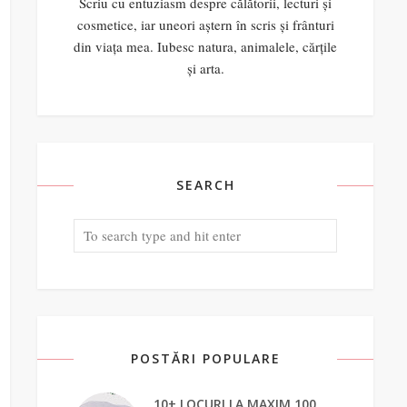
Scriu cu entuziasm despre călătorii, lecturi și
cosmetice, iar uneori aștern în scris și frânturi
din viața mea. Iubesc natura, animalele, cărțile
și arta.
SEARCH
POSTĂRI POPULARE
10+ LOCURI LA MAXIM 100