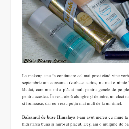
La makeup stau în continuare cel mai prost când vine vorb
septembrie am consumat (vorbesc serios, nu mai e nimic 
lăudat, care mie mi-a plăcut mult pentru genele de pe pleoa
pentru acestea. În rest, oferă alungire și definire, un efect 
și frumoase, dar eu vreau puțin mai mult de la un rimel.
Balsamul de buze Himalaya
l-am avut mereu cu mine la pl
hidratarea bună și mirosul plăcut. Deși am o mulțime de ba