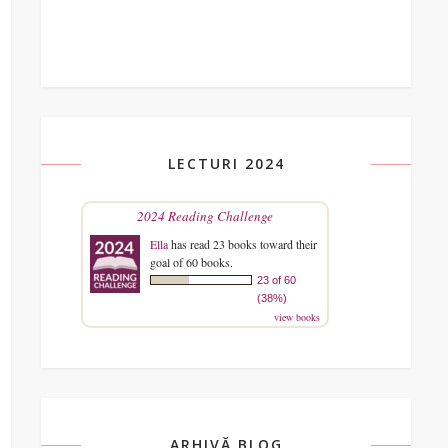
LECTURI 2024
2024 Reading Challenge
Ella
has read 23 books toward their
goal of 60 books.
23 of 60
(38%)
view books
ARHIVĂ BLOG