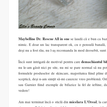
Maybelline Dr. Rescue All in one
se laudă că e bun ca bază
nimic. E doar un lac transparent ok, cu o pensulă banală, 
deși nu a fost rău, nu l-aș recomanda în mod deosebit, sunt
demachiantul bi
Încă sunt intrigată de motivul pentru care
nu le-am găsit nici pe site, nu mi se pare normal să nu poț
formulele produselor de skincare, majoritatea fiind pline de
sceptică, deși n-am simțit să-mi cauzeze vreo problemă. Or
sau Garnier fiind exemple de bifazice la fel de ieftine, da
vedere!
micelara L'Oreal
Am mai terminat încă o sticlă din
, la ca