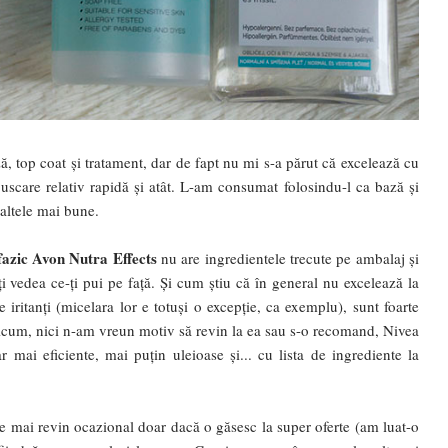
, top coat și tratament, dar de fapt nu mi s-a părut că excelează cu
uscare relativ rapidă și atât. L-am consumat folosindu-l ca bază și
 altele mai bune.
fazic Avon Nutra Effects
nu are ingredientele trecute pe ambalaj și
i vedea ce-ți pui pe față. Și cum știu că în general nu excelează la
 iritanți (micelara lor e totuși o excepție, ca exemplu), sunt foarte
icum, nici n-am vreun motiv să revin la ea sau s-o recomand, Nivea
r mai eficiente, mai puțin uleioase și... cu lista de ingrediente la
re mai revin ocazional doar dacă o găsesc la super oferte (am luat-o