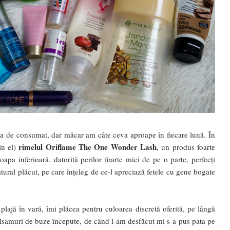
a de consumat, dar măcar am câte ceva aproape în fiecare lună. În
rimelul Oriflame The One Wonder Lash
în el)
, un produs foarte
pa inferioară, datorită perilor foarte mici de pe o parte, perfecți
natural plăcut, pe care înțeleg de ce-l apreciază fetele cu gene bogate
ajă în vară, îmi plăcea pentru culoarea discretă oferită, pe lângă
lsamuri de buze începute, de când l-am desfăcut mi s-a pus pata pe