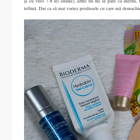
și cu vreo 7-8 lei online), altfel nu mi se pare că merită,
ieftină. Dar ca să mai variez produsele cu care mă demachiez,