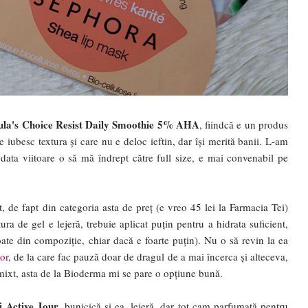
aula's Choice Resist Daily Smoothie 5% AHA
, fiindcă e un produs
re iubesc textura și care nu e deloc ieftin, dar își merită banii. L-am
 data viitoare o să mă îndrept către full size, e mai convenabil pe
, de fapt din categoria asta de preț (e vreo 45 lei la Farmacia Tei)
a de gel e lejeră, trebuie aplicat puțin pentru a hidrata suficient,
ate din compoziție, chiar dacă e foarte puțin). Nu o să revin la ea
or
, de la care fac pauză doar de dragul de a mai încerca și alteceva,
/mixt, asta de la Bioderma mi se pare o opțiune bună.
i Active Jour
, bunicică și ea, lejeră, dar tot cam parfumată pentru