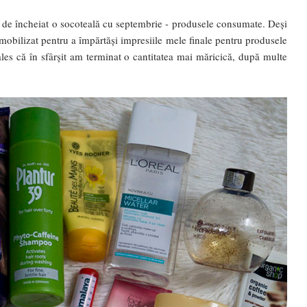
 de încheiat o socoteală cu septembrie - produsele consumate. Deși
bilizat pentru a împărtăși impresiile mele finale pentru produsele
les că în sfârșit am terminat o cantitatea mai măricică, după multe