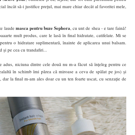
al încât să-i justifice prețul, mai mare chiar decât al favoritei mele,
masca pentru buze Sephora
ște laude
, cu unt de shea - e tare faină!
arte mult produs, care le lasă în final hidratate, catifelate. Mi se
pentru o hidratare suplimentară, înainte de aplicarea unui balsam.
 și pe cea cu trandafiri...
 adus, niciuna dintre cele două nu m-a făcut să înțeleg pentru ce
alaltă în schimb îmi părea că miroase a ceva de spălat pe jos) și
ă, dar la final m-am ales doar cu un ten foarte uscat, cu senzație de