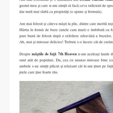
gustul meu și care n-am simțit să facă ceva suficient de speci
dar mult mai slabă ca propietăți (o spune și formula).
Am mai folosit și câteva măști la plic, dintre care merită ni
Hârtia în formă de buze (unele cam mari) e îmbibată cu foaa
pare bună de folosit după o exfoliere zdravănă a buzelor, 
Ah, mai și miroase delicios! Trebuie s-o încerc cât de curând
măștile de față 7th Heaven
Despre
n-am aceleași laude de
sunt atât de populare. Da, cea cu ananas miroase bine (ce
ambele s-au simțit plăcut și relaxant cât le-am ținut pe faț
piele care ține foarte rău.