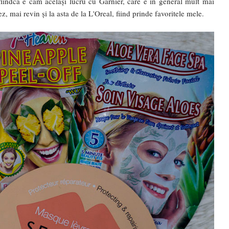
 fiindcă e cam același lucru cu Garnier, care e în general mult mai
 mai revin și la asta de la L'Oreal, fiind prinde favoritele mele.