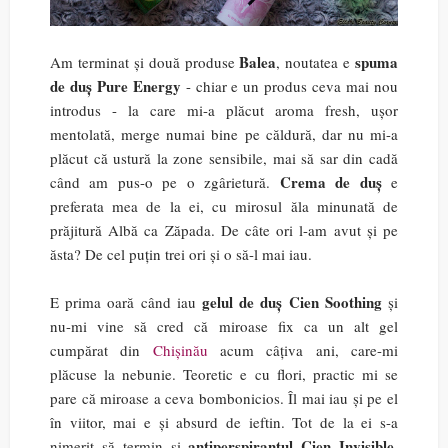
Balea
spuma
Am terminat și două produse
, noutatea e
de duș Pure Energy
- chiar e un produs ceva mai nou
introdus - la care mi-a plăcut aroma fresh, ușor
mentolată, merge numai bine pe căldură, dar nu mi-a
plăcut că ustură la zone sensibile, mai să sar din cadă
Crema de duș
când am pus-o pe o zgârietură.
e
preferata mea de la ei, cu mirosul ăla minunată de
prăjitură Albă ca Zăpada. De câte ori l-am avut și pe
ăsta? De cel puțin trei ori și o să-l mai iau.
gelul de duș Cien Soothing
E prima oară când iau
și
nu-mi vine să cred că miroase fix ca un alt gel
cumpărat din
Chișinău
acum câțiva ani, care-mi
plăcuse la nebunie. Teoretic e cu flori, practic mi se
pare că miroase a ceva bombonicios. Îl mai iau și pe el
în viitor, mai e și absurd de ieftin. Tot de la ei s-a
antiperspirantul Cien Invisible
nimerit să termin și
,