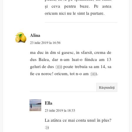
și ceva pentru buze. Pe astea
oricum nici nu le simt la purtare.
Alina
23 iulie 2019 la 16:56
ma duc in dm si gasesc, in sfarsit, crema de
dus Balea, dar n-am luat-o fiindca am 13
geluri de dus :)))) poate trebuia sa am 14, sa
fie cu noroc! oricum, tot n-o am :)))).
Răspundeți
Ella
23 iulie 2019 la 18:33
La atâtea ce mai conta unul în plus?
:))