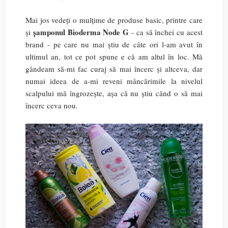
Mai jos vedeți o mulțime de produse basic, printre care
șamponul Bioderma Node G
și
- ca să închei cu acest
brand - pe care nu mai știu de câte ori l-am avut în
ultimul an, tot ce pot spune e că am altul în loc. Mă
gândeam să-mi fac curaj să mai încerc și altceva, dar
numai ideea de a-mi reveni mâncărimile la nivelul
scalpului mă îngrozește, așa că nu știu când o să mai
încerc ceva nou.