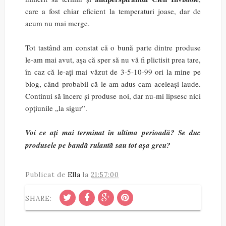
care a fost chiar eficient la temperaturi joase, dar de
acum nu mai merge.
Tot tastând am constat că o bună parte dintre produse
le-am mai avut, așa că sper să nu vă fi plictisit prea tare,
în caz că le-ați mai văzut de 3-5-10-99 ori la mine pe
blog, când probabil că le-am adus cam aceleași laude.
Continui să încerc și produse noi, dar nu-mi lipsesc nici
opțiunile „la sigur”.
Voi ce ați mai terminat în ultima perioadă? Se duc
produsele pe bandă rulantă sau tot așa greu?
Publicat de
Ella
la
21:57:00
SHARE: