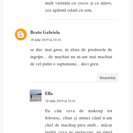
mult varianta cu cocos și ca miros,
cea apărută odată cu asta.
Bratu Gabriela
18 iulie 2019 la 10:16
se duc mai greu, in afara de produsele de
ingrijre... de machiat nu m-am mai machiat
de cel putin o saptamana... deci greu.
Răspundeți
Ella
18 iulie 2019 la 23:41
Eu câte ceva de makeup tot
folosesc, chiar și atunci când n-am
chef de machiaj prea mult... măcar
pudră, ceva pe sprâncene, un rimel