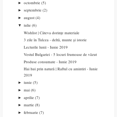
octombrie
(5)
►
septembrie
(2)
►
august
(4)
►
iulie
(6)
▼
Wishlist | Câteva dorințe materiale
3 zile în Tulcea - deltă, munte și istorie
Lecturile lunii - Iunie 2019
Vestul Bulgariei - 5 locuri frumoase de văzut
Produse consumate - Iunie 2019
Hai hui prin natură | Raftul cu amintiri - Iunie
2019
iunie
(5)
►
mai
(6)
►
aprilie
(7)
►
martie
(8)
►
februarie
(7)
►