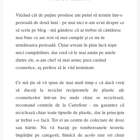
Văzând cât de puține produse am putut să termin într-o
perioadă de două luni - pe mai nici n-am avut despre ce
să scriu pe blog - mă gândesc că ar trebui să cântăresc
mai bine ce are rost să mai cumpăr și ce nu în
următoarea perioadă. Chiar aveam în plan încă niște
mici cumpărături, dar cred că le mai amân pe unele
dintre ele, n-am chef să mai arunc prea curând
cosmetice, aș prefera să le văd terminate.
Ce mă țin să vă spun de mai mult timp e că dacă vreți
să duceți la reciclat recipientele de plastic ale
cosmeticelor într-un loc unde chiar se reciclează,
recomand centrele de la Carrefour - nu garantez că
reciclează chiar toate tipurile de plastic, dar în principiu
ar trebui s-o facă. Tot ei au centru de colectare de doze
sau hârtie. Nu vă bazați pe tomberoanele teoretic
împărțite pe categorii, fiindcă de acolo rare ori chiar