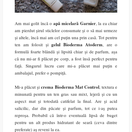
apă micelară Garnier
Am mai golit încă o
, la ea chiar
am pierdut șirul sticlelor consumate și o să mai urmeze
și altele, încă mai am cel puțin una prin casă. Tot pentru
gelul Bioderma Atoderm
ten am folosit și
, are o
formulă foarte blândă și lipsită chiar și de parfum, așa
că nu mi-ar fi plăcut pe corp, a fost însă perfect pentru
față. Singurul lucru care mi-a plăcut mai puțin e
ambalajul, prefer o pompiță.
crema Bioderma Mat Control
Mi-a plăcut și
, textura e
minunată pentru un ten gras sau mixt, lejeră și cu un
aspect mat și totodată catifelat la final. Are și acid
salicilic, dar din păcate și parfum, tot ce i-aș putea
reproșa. Probabil că într-o eventuală lipsă de buget
pentru un alt produs hidratant de seară (ceva dintre
preferate) aș reveni la ea.