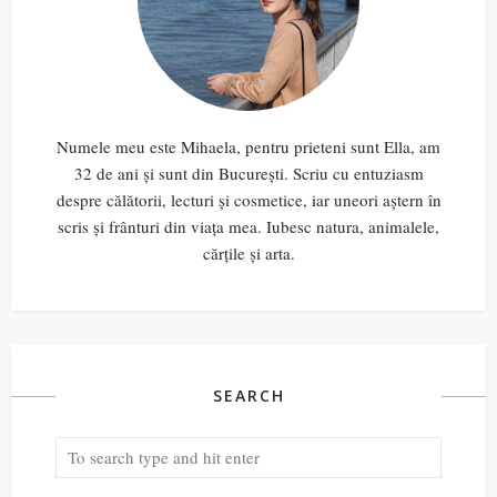
Numele meu este Mihaela, pentru prieteni sunt Ella, am
32 de ani și sunt din București. Scriu cu entuziasm
despre călătorii, lecturi și cosmetice, iar uneori aștern în
scris și frânturi din viața mea. Iubesc natura, animalele,
cărțile și arta.
SEARCH