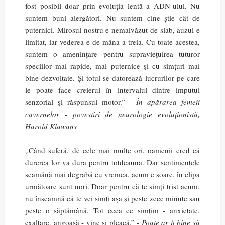
fost posibil doar prin evoluția lentă a ADN-ului. Nu
suntem buni alergători. Nu suntem cine știe cât de
puternici. Mirosul nostru e nemaivăzut de slab, auzul e
limitat, iar vederea e de mâna a treia. Cu toate acestea,
suntem o amenințare pentru supraviețuirea tuturor
speciilor mai rapide, mai puternice și cu simțuri mai
bine dezvoltate. Și totul se datorează lucrurilor pe care
le poate face creierul în intervalul dintre imputul
senzorial și răspunsul motor.” -
În apărarea femeii
cavernelor - povestiri de neurologie evoluționistă,
Harold Klawans
„Când suferă, de cele mai multe ori, oamenii cred că
durerea lor va dura pentru totdeauna. Dar sentimentele
seamănă mai degrabă cu vremea, acum e soare, în clipa
următoare sunt nori. Doar pentru că te simți trist acum,
nu înseamnă că te vei simți așa și peste zece minute sau
peste o săptămână. Tot ceea ce simțim - anxietate,
exaltare, angoasă - vine și pleacă.” -
Poate ar fi bine să