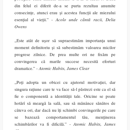
din felul ei diferit de-a se purta rezultau anumite
consecințe, atunci erau și acestea funcții ale miezului
esențial al vieții.” -
Acolo unde cântă racii, Delia
Owens
„Este atât de ușor să supraestimăm importanța unui
moment definitoriu și să subestimăm valoarea micilor
progrese zilnice. De prea multe ori ne fixăm pe
convingerea că marile succese necesită eforturi
dramatice.” -
Atomic Habits, James Clear
„Poți adopta un obicei cu ajutorul motivației, dar
singura rațiune care te va face să-l păstrezi este ca el să
fie o componentă a identității tale. Oricine se poate
hotărî să meargă la sală, sau să mănânce sănătos de
câteva ori, dar dacă nu îți schimbi convingerile pe care
se bazează comportamentul tău, menținerea
schimbărilor va fi dificilă.” -
Atomic Habits, James