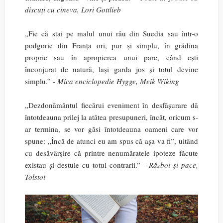
discuți cu cineva, Lori Gottlieb
„Fie că stai pe malul unui râu din Suedia sau într-o
podgorie din Franța ori, pur și simplu, în grădina
proprie sau în apropierea unui parc, când ești
înconjurat de natură, lași garda jos și totul devine
simplu.” -
Mica enciclopedie Hygge, Meik Wiking
„Dezdonământul fiecărui eveniment în desfășurare dă
întotdeauna prilej la atâtea presupuneri, încât, oricum s-
ar termina, se vor găsi întotdeauna oameni care vor
spune: „Încă de atunci eu am spus că așa va fi”, uitând
cu desăvârșire că printre nenumăratele ipoteze făcute
existau și destule cu totul contrarii.” -
Război și pace,
Tolstoi