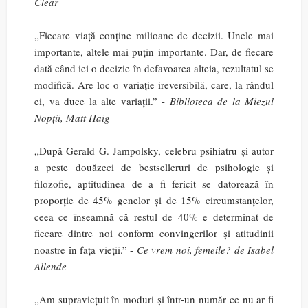
Clear
„Fiecare viață conține milioane de decizii. Unele mai
importante, altele mai puțin importante. Dar, de fiecare
dată când iei o decizie în defavoarea alteia, rezultatul se
modifică. Are loc o variație ireversibilă, care, la rândul
ei, va duce la alte variații.” -
Biblioteca de la Miezul
Nopții, Matt Haig
„După Gerald G. Jampolsky, celebru psihiatru și autor
a peste douăzeci de bestselleruri de psihologie și
filozofie, aptitudinea de a fi fericit se datorează în
proporție de 45% genelor și de 15% circumstanțelor,
ceea ce înseamnă că restul de 40% e determinat de
fiecare dintre noi conform convingerilor și atitudinii
noastre în fața vieții.” -
Ce vrem noi, femeile? de Isabel
Allende
„Am supraviețuit în moduri și într-un număr ce nu ar fi