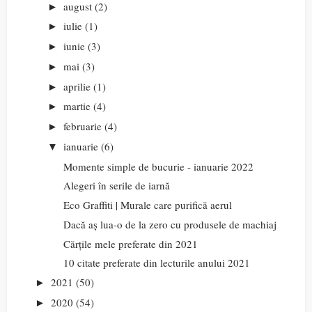
august
(2)
►
iulie
(1)
►
iunie
(3)
►
mai
(3)
►
aprilie
(1)
►
martie
(4)
►
februarie
(4)
►
ianuarie
(6)
▼
Momente simple de bucurie - ianuarie 2022
Alegeri în serile de iarnă
Eco Graffiti | Murale care purifică aerul
Dacă aș lua-o de la zero cu produsele de machiaj
Cărțile mele preferate din 2021
10 citate preferate din lecturile anului 2021
2021
(50)
►
2020
(54)
►