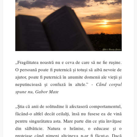
„Fragilitatea noastră nu e ceva de care să ne fie rușine.
O persoană poate fi puternică și totuși să aibă nevoie de
ajutor, poate fi puternică în anumite domenii ale vieții și
neputincioasă și confuză în altele.” -
Când corpul
spune nu, Gabor Mate
„Știa că anii de solitudine îi afectaseră comportamentul,
făcând-o altfel decât ceilalți, însă nu fusese ea de vină
pentru singurătatea asta. Mare parte din ce știa învățase
din sălbăticie. Natura o hrănise, o educase și o
protejase când nimeni altcineva n-ar fi făcut-o. Dacă