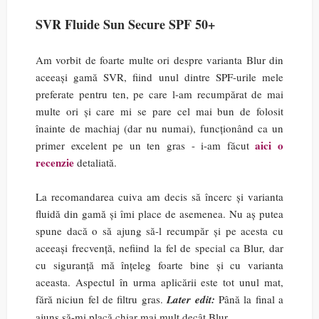
SVR Fluide Sun Secure SPF 50+
Am vorbit de foarte multe ori despre varianta Blur din
aceeași gamă SVR, fiind unul dintre SPF-urile mele
preferate pentru ten, pe care l-am recumpărat de mai
multe ori și care mi se pare cel mai bun de folosit
înainte de machiaj (dar nu numai), funcționând ca un
aici o
primer excelent pe un ten gras - i-am făcut
recenzie
detaliată.
La recomandarea cuiva am decis să încerc și varianta
fluidă din gamă și îmi place de asemenea. Nu aș putea
spune dacă o să ajung să-l recumpăr și pe acesta cu
aceeași frecvență, nefiind la fel de special ca Blur, dar
cu siguranță mă înțeleg foarte bine și cu varianta
aceasta. Aspectul în urma aplicării este tot unul mat,
fără niciun fel de filtru gras.
Later edit:
Până la final a
ajuns să-mi placă chiar mai mult decât Blur.