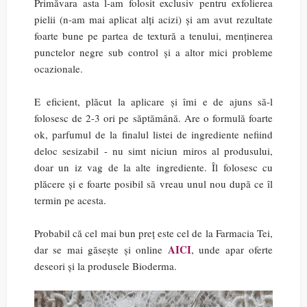
Primăvara asta l-am folosit exclusiv pentru exfolierea
pielii (n-am mai aplicat alți acizi) și am avut rezultate
foarte bune pe partea de textură a tenului, menținerea
punctelor negre sub control și a altor mici probleme
ocazionale.
E eficient, plăcut la aplicare și îmi e de ajuns să-l
folosesc de 2-3 ori pe săptămână. Are o formulă foarte
ok, parfumul de la finalul listei de ingrediente nefiind
deloc sesizabil - nu simt niciun miros al produsului,
doar un iz vag de la alte ingrediente. Îl folosesc cu
plăcere și e foarte posibil să vreau unul nou după ce îl
termin pe acesta.
Probabil că cel mai bun preț este cel de la Farmacia Tei,
AICI
dar se mai găsește și online
, unde apar oferte
deseori și la produsele Bioderma.