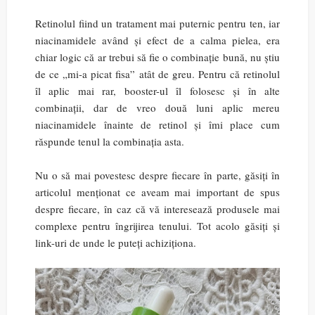
Retinolul fiind un tratament mai puternic pentru ten, iar
niacinamidele având și efect de a calma pielea, era
chiar logic că ar trebui să fie o combinație bună, nu știu
de ce „mi-a picat fisa” atât de greu. Pentru că retinolul
îl aplic mai rar, booster-ul îl folosesc și în alte
combinații, dar de vreo două luni aplic mereu
niacinamidele înainte de retinol și îmi place cum
răspunde tenul la combinația asta.
Nu o să mai povestesc despre fiecare în parte, găsiți în
articolul menționat ce aveam mai important de spus
despre fiecare, în caz că vă interesează produsele mai
complexe pentru îngrijirea tenului. Tot acolo găsiți și
link-uri de unde le puteți achiziționa.