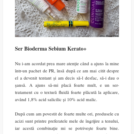
Ser Bioderma Sebium Kerato+
Nu i-am acordat prea mare atenție când a ajuns la mine
într-un pachet de PR, însă după ce am mai citit despre
el a devenit tentant și am decis să-l desfac, să-i dau o
șansă. A ajuns să-mi placă foarte mult, e un ser-
tratament cu o textură fluidă foarte plăcută la aplicare,
având 1,8% acid salicilic și 10% acid malic.
După cum am povestit de foarte multe ori, produsele cu
acizi sunt printre preferatele mele de îngrijire a tenului,
iar acestă combinație mi se potrivește foarte bine.