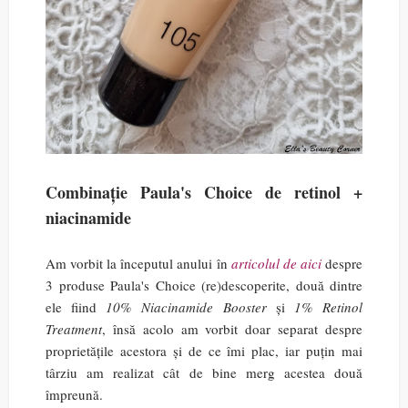
Combinație Paula's Choice de retinol +
niacinamide
Am vorbit la începutul anului în
articolul de aici
despre
3 produse Paula's Choice (re)descoperite, două dintre
ele fiind
10% Niacinamide Booster
și
1% Retinol
Treatment
, însă acolo am vorbit doar separat despre
proprietățile acestora și de ce îmi plac, iar puțin mai
târziu am realizat cât de bine merg acestea două
împreună.