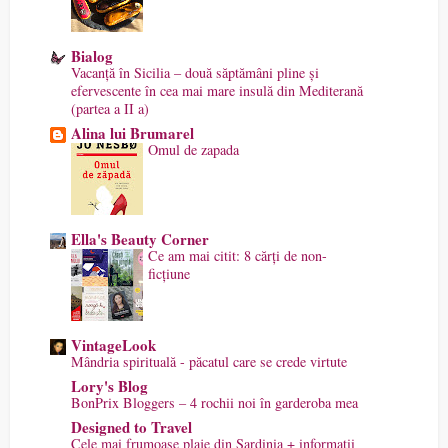
Bialog
Vacanță în Sicilia – două săptămâni pline și
efervescente în cea mai mare insulă din Mediterană
(partea a II a)
Alina lui Brumarel
Omul de zapada
Ella's Beauty Corner
Ce am mai citit: 8 cărți de non-
ficțiune
VintageLook
Mândria spirituală - păcatul care se crede virtute
Lory's Blog
BonPrix Bloggers – 4 rochii noi în garderoba mea
Designed to Travel
Cele mai frumoase plaje din Sardinia + informații