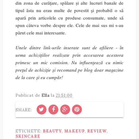
din zona de curățare, spălare și alte lucruri banale de
tipul ăsta nu erau multe de povestit și probabil o să
apară prin articolele cu produse consumate, unde să
spun câteva vorbe despre ele. Cele de mai sus mi s-au
părut cele mai interesante.
Unele dintre link-urile inserate sunt de afiliere - în
urma achizițiilor realizate prin accesarea acestora
primesc un mic comision. Nu influențează cu nimic
prețul de achiziție și recomand pe blog doar magazine
de la care și eu cumpăr!
Publicat de
Ella
la
21:51:00
SHARE:
ETICHETE:
BEAUTY
,
MAKEUP
,
REVIEW
,
SKINCARE