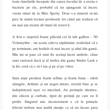
toate rimelurile începute din cauza riscului de a exista o
bacterie pe ele, probabil că nu ajungeam să încerc
vreun rimel de la Miss Sporty. Doar s-a nimerit să-mi
pice în mână tocmai produsele lor când am realizat că
nu mai am niciun alt rimel de rezervă.
A fost o surpriză foarte plăcută cel în tub galben - 3D
Volumythic - iar acum câteva săptămâni, realizând că e
pe terminate, am hotârât să mai încerc și altul din gamă.
Mie mi se pare că sunt fix același lucru ambele, chiar
sunt curioasă dacă și al treilea din gama Studio Lash e
la fel, cred că o să-l iau și pe el pe viitor.
Sunt niște produse foarte ieftine și foarte bune - oferă
alungire, definire și un negru intens, rezistă bine și se
îndepărtează ușor cu micelară. Au periuțele identice,
din silicon și curbate, tipul de periuță pe care eu îl
prefer. Singurul mic inconvenient e că la primele
folosiri trebuie mai multă atenție ca să nu încarc prea