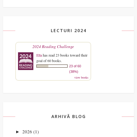
LECTURI 2024
2024 Reading Challenge
Ella
has read 23 books toward their
goal of 60 books.
23 of 60
(38%)
view books
ARHIVĂ BLOG
2026
(1)
►