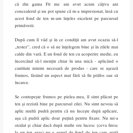
că din gama Fit me am avut acum câțiva ani
concealerul și nu pot spune că m-a impresionat, însă cu
acest fond de ten m-am înțeles excelent pe parcursul
primăverii.
După cum îl văd și în ce condiții am avut ocazia să-l
„testez”, cred că o să ne înțelegem bine și în zilele mai
calde din vară. E un fond de ten cu acoperire medie, eu
încercând să-l mențin chiar în una mică - aplicând o
cantitate minim necesară de produs - care se așează
frumos, lăsând un aspect mat fără să fie prăfos sau să
încarce.
Se contopește frumos pe pielea mea, îl simt plăcut pe
ten și rezistă bine pe parcursul zilei. Nu simt nevoia să
aplic multă pudră pentru că nu lucește după aplicare,
așa că pudră aplic doar puțină pentru fixare. Nu mi-a
oxidat și chiar dacă după multe ore lucesc (ceva firesc
la un ten gras) nu e genul de fond de ten care arată