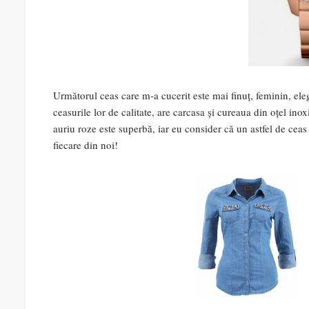
Următorul ceas care m-a cucerit este mai finuț, feminin, eleg
ceasurile lor de calitate, are carcasa și cureaua din oțel ino
auriu roze este superbă, iar eu consider că un astfel de cea
fiecare din noi!