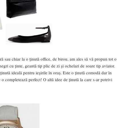
ară sau chiar la o ținută office, de birou, am ales să vă propun tot o
egri cu ținte, geantă tip plic de zi și ochelari de soare tip aviator.
inută ideală pentru ieșirile în oraș. Este o ținută comodă dar în
 o completează perfect! O altă idee de ținută la care s-ar potrivi