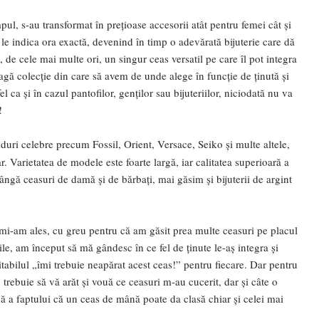
l, s-au transformat în prețioase accesorii atât pentru femei cât și
 le indica ora exactă, devenind în timp o adevărată bijuterie care dă
t, de cele mai multe ori, un singur ceas versatil pe care îl pot integra
agă colecție din care să avem de unde alege în funcție de ținută și
 ca și în cazul pantofilor, genților sau bijuteriilor, niciodată nu va
!
duri celebre precum Fossil, Orient, Versace, Seiko și multe altele,
r. Varietatea de modele este foarte largă, iar calitatea superioară a
lângă ceasuri de damă și de bărbați, mai găsim și bijuterii de argint
mi-am ales, cu greu pentru că am găsit prea multe ceasuri pe placul
e, am început să mă gândesc în ce fel de ținute le-aș integra și
itabilul „îmi trebuie neapărat acest ceas!” pentru fiecare. Dar pentru
trebuie să vă arăt și vouă ce ceasuri m-au cucerit, dar și câte o
dă a faptului că un ceas de mână poate da clasă chiar și celei mai