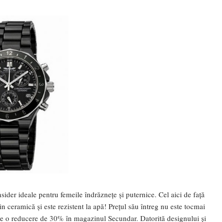
ider ideale pentru femeile îndrăznețe și puternice. Cel aici de față
n ceramică și este rezistent la apă! Prețul său întreg nu este tocmai
ă are o reducere de 30% în magazinul Secundar. Datorită designului și