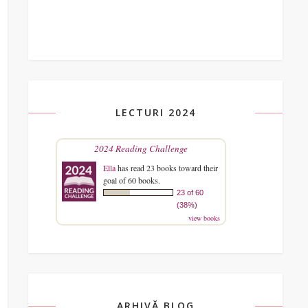
LECTURI 2024
2024 Reading Challenge
Ella
has read 23 books toward their
goal of 60 books.
23 of 60
(38%)
view books
ARHIVĂ BLOG