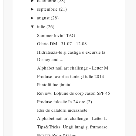
octombrie
(28)
►
septembrie
(21)
►
august
(28)
►
iulie
(26)
▼
Summer lovin` TAG
Oferte DM - 31.07 - 12.08
Hidratează-te și câștigă o excursie la
Disneyland ...
Alphabet nail art challenge - Letter M
Produse favorite: iunie și iulie 2014
Pantofii fac ținuta!
Review: Loțiune de corp Jason SPF 45
Produse folosite în 24 ore (2)
Idei de călătorii îndrăznețe
Alphabet nail art challenge - Letter L
Tips&Tricks: Ungii lungi și frumoase
NOTD: Retro&Glam