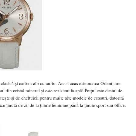
clasică și cadran alb cu auriu. Acest ceas este marca Orient, are
l din cristal mineral și este rezistent la apă! Prețul este destul de
scutește și de cheltuieli pentru multe alte modele de ceasuri, datorită
ice ținută de zi, de la ținute feminine până la ținute sport sau office.