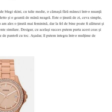
 de blugi skini, cu talie medie, o cămașă fără mâneci într-o nuanță
letto și o geantă de mână neagră. Este o ținută de zi, ceva simplu,
u am ales o ținută mai feminină, dar la fel de bine poate fi alăturat și
nte similare. Desigur, cu același succes putem purta acest ceas și
e de pantofi cu toc. Așadar, îl putem integra într-o mulțime de