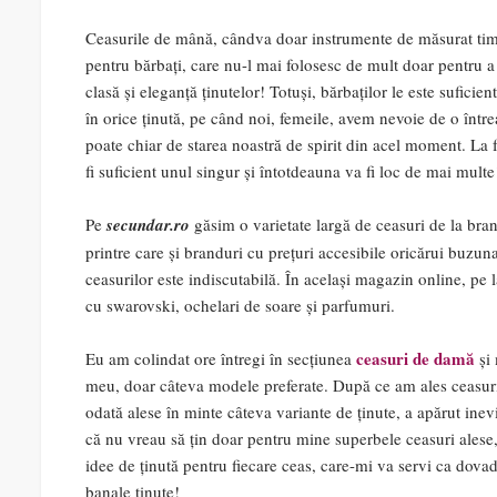
Ceasurile de mână, cândva doar instrumente de măsurat timpu
pentru bărbați, care nu-l mai folosesc de mult doar pentru a
clasă și eleganță ținutelor! Totuși, bărbaților le este suficien
în orice ținută, pe când noi, femeile, avem nevoie de o între
poate chiar de starea noastră de spirit din acel moment. La fel
fi suficient unul singur și întotdeauna va fi loc de mai multe
Pe
secundar.ro
găsim o varietate largă de ceasuri de la bran
printre care și branduri cu prețuri accesibile oricărui buzuna
ceasurilor este indiscutabilă. În același magazin online, pe 
cu swarovski, ochelari de soare și parfumuri.
ceasuri de damă
Eu am colindat ore întregi în secțiunea
și 
meu, doar câteva modele preferate. După ce am ales ceasuril
odată alese în minte câteva variante de ținute, a apărut inev
că nu vreau să țin doar pentru mine superbele ceasuri alese, 
idee de ținută pentru fiecare ceas, care-mi va servi ca dova
banale ținute!