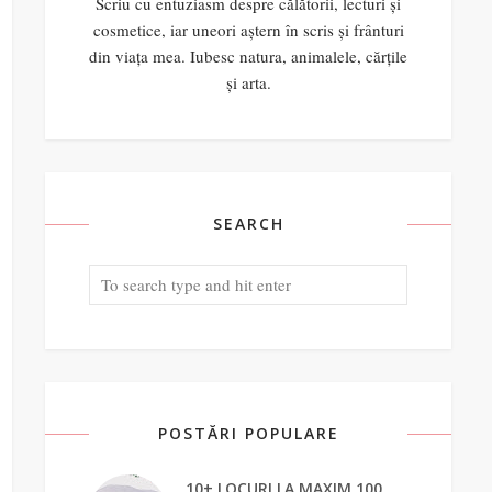
Scriu cu entuziasm despre călătorii, lecturi și
cosmetice, iar uneori aștern în scris și frânturi
din viața mea. Iubesc natura, animalele, cărțile
și arta.
SEARCH
POSTĂRI POPULARE
10+ LOCURI LA MAXIM 100