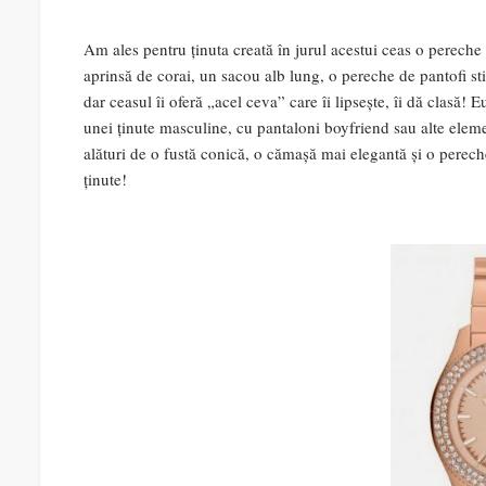
Am ales pentru ținuta creată în jurul acestui ceas o pereche
aprinsă de corai, un sacou alb lung, o pereche de pantofi sti
dar ceasul îi oferă „acel ceva” care îi lipsește, îi dă clasă! E
unei ținute masculine, cu pantaloni boyfriend sau alte eleme
alături de o fustă conică, o cămașă mai elegantă și o perech
ținute!