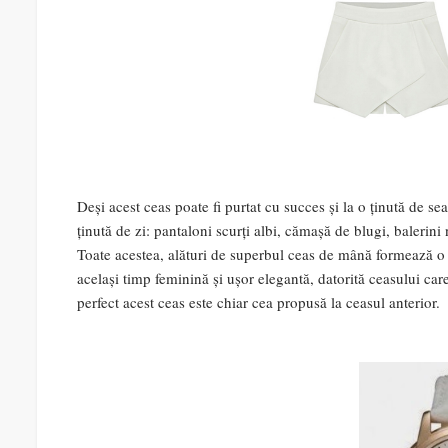
Deși acest ceas poate fi purtat cu succes și la o ținută de se
ținută de zi: pantaloni scurți albi, cămașă de blugi, balerini n
Toate acestea, alături de superbul ceas de mână formează o ț
același timp feminină și ușor elegantă, datorită ceasului care
perfect acest ceas este chiar cea propusă la ceasul anterior.