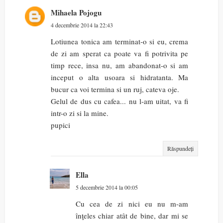
Mihaela Pojogu
4 decembrie 2014 la 22:43
Lotiunea tonica am terminat-o si eu, crema
de zi am sperat ca poate va fi potrivita pe
timp rece, insa nu, am abandonat-o si am
inceput o alta usoara si hidratanta. Ma
bucur ca voi termina si un ruj, cateva oje.
Gelul de dus cu cafea... nu l-am uitat, va fi
intr-o zi si la mine.
pupici
Răspundeți
Ella
5 decembrie 2014 la 00:05
Cu cea de zi nici eu nu m-am
înţeles chiar atât de bine, dar mi se