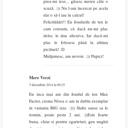
prea-mi iese... găsesc mereu câte o
scuză. :)) Nu l-am încercat pe acela
dar o să-l iau în calcul!
Felicităăări!! Eu fondurile de ten le
cam consum, că dacă nu-mi plac
deloc le dau altcuiva. Iar dacă-mi
plac le folosesc până la ultima
picătură! :D
Mulţumesc, am nevoie. :)) Pupici!
Mere Verzi
5 decembrie 2014 la 00:25
Eu inca mai am din fondul de ten Max
Factor, crema Nivea o am in dublu exemplar
in varianta BIG size. :))) Slabe sanse sa le
termin, poate peste 2 ani. :))Este foarte
buna, chiar si pentru zgarieturi, gen unghii