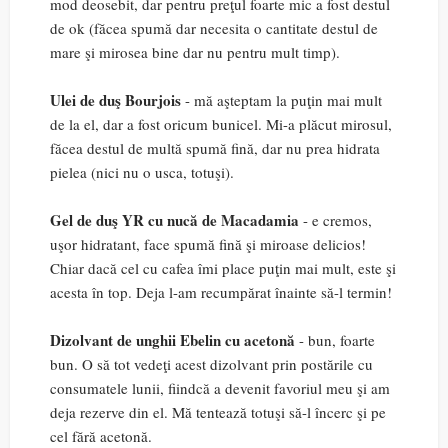
mod deosebit, dar pentru preţul foarte mic a fost destul
de ok (făcea spumă dar necesita o cantitate destul de
mare şi mirosea bine dar nu pentru mult timp).
Ulei de duş Bourjois
- mă aşteptam la puţin mai mult
de la el, dar a fost oricum bunicel. Mi-a plăcut mirosul,
făcea destul de multă spumă fină, dar nu prea hidrata
pielea (nici nu o usca, totuşi).
Gel de duş YR cu nucă de Macadamia
- e cremos,
uşor hidratant, face spumă fină şi miroase delicios!
Chiar dacă cel cu cafea îmi place puţin mai mult, este şi
acesta în top. Deja l-am recumpărat înainte să-l termin!
Dizolvant de unghii Ebelin cu acetonă
- bun, foarte
bun. O să tot vedeţi acest dizolvant prin postările cu
consumatele lunii, fiindcă a devenit favoriul meu şi am
deja rezerve din el. Mă tentează totuşi să-l încerc şi pe
cel fără acetonă.