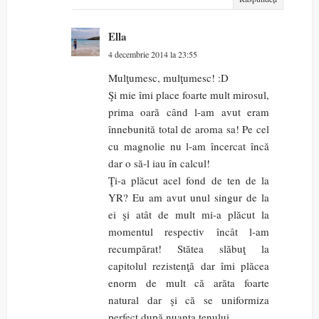
Ella
4 decembrie 2014 la 23:55
Mulţumesc, mulţumesc! :D
Şi mie îmi place foarte mult mirosul,
prima oară când l-am avut eram
înnebunită total de aroma sa! Pe cel
cu magnolie nu l-am încercat încă
dar o să-l iau în calcul!
Ţi-a plăcut acel fond de ten de la
YR? Eu am avut unul singur de la
ei şi atât de mult mi-a plăcut la
momentul respectiv încât l-am
recumpărat! Stătea slăbuţ la
capitolul rezistenţă dar îmi plăcea
enorm de mult că arăta foarte
natural dar şi că se uniformiza
perfect după nuanţa tenului.