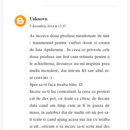
Unknown
5 decembrie 2014 la 13:37
As incerca doua produse mentionate de tine
: tratamentul pentru varfuri Avon si crema
de fata Apidermin . In ceea ce priveste cele
doua produse am fost cam retinuta pentru a
le achizitiona, deoarece nu-mi inspirau prea
multa incredere, dar intr-un fel sau altul m-
ai convins :)
Sper sa-si faca treaba bine :D
Incerc sa-ti las comentarii la ceea ce postezi
cat de des pot, cu toate ca citesc de fiecare
data cand am timp cum ar fi in pauza de
masa, in autobuz dar de multe ori nu pot sa-
ti scriu si cand ajung acasa ma iau cu treaba
si uit...oricum o sa incerc sa-ti scriu mai des