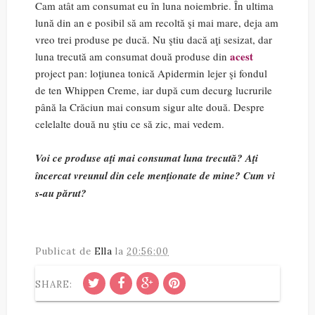
Cam atât am consumat eu în luna noiembrie. În ultima
lună din an e posibil să am recoltă şi mai mare, deja am
vreo trei produse pe ducă. Nu ştiu dacă aţi sesizat, dar
acest
luna trecută am consumat două produse din
project pan: loţiunea tonică Apidermin lejer şi fondul
de ten Whippen Creme, iar după cum decurg lucrurile
până la Crăciun mai consum sigur alte două. Despre
celelalte două nu ştiu ce să zic, mai vedem.
Voi ce produse aţi mai consumat luna trecută? Aţi
încercat vreunul din cele menţionate de mine? Cum vi
s-au părut?
Publicat de
Ella
la
20:56:00
SHARE: