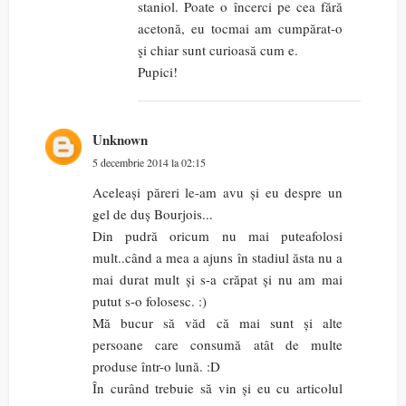
staniol. Poate o încerci pe cea fără
acetonă, eu tocmai am cumpărat-o
şi chiar sunt curioasă cum e.
Pupici!
Unknown
5 decembrie 2014 la 02:15
Aceleași păreri le-am avu și eu despre un
gel de duș Bourjois...
Din pudră oricum nu mai puteafolosi
mult..când a mea a ajuns în stadiul ăsta nu a
mai durat mult și s-a crăpat și nu am mai
putut s-o folosesc. :)
Mă bucur să văd că mai sunt și alte
persoane care consumă atât de multe
produse într-o lună. :D
În curând trebuie să vin și eu cu articolul