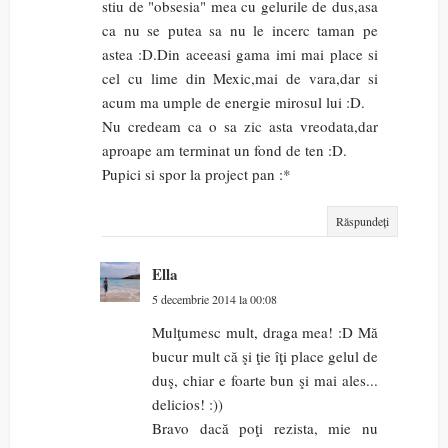
stiu de "obsesia" mea cu gelurile de dus,asa
ca nu se putea sa nu le incerc taman pe
astea :D.Din aceeasi gama imi mai place si
cel cu lime din Mexic,mai de vara,dar si
acum ma umple de energie mirosul lui :D.
Nu credeam ca o sa zic asta vreodata,dar
aproape am terminat un fond de ten :D.
Pupici si spor la project pan :*
Răspundeți
Ella
5 decembrie 2014 la 00:08
Mulţumesc mult, draga mea! :D Mă
bucur mult că şi ţie îţi place gelul de
duş, chiar e foarte bun şi mai ales...
delicios! :))
Bravo dacă poţi rezista, mie nu