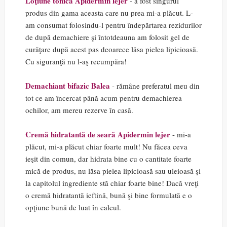
Loţiune tonică Apidermin lejer
- a fost singurul
produs din gama aceasta care nu prea mi-a plăcut. L-
am consumat folosindu-l pentru îndepărtarea rezidurilor
de după demachiere şi întotdeauna am folosit gel de
curăţare după acest pas deoarece lăsa pielea lipicioasă.
Cu siguranţă nu l-aş recumpăra!
Demachiant bifazic Balea
- rămâne preferatul meu din
tot ce am încercat până acum pentru demachierea
ochilor, am mereu rezerve în casă.
Cremă hidratantă de seară Apidermin lejer
- mi-a
plăcut, mi-a plăcut chiar foarte mult! Nu făcea ceva
ieşit din comun, dar hidrata bine cu o cantitate foarte
mică de produs, nu lăsa pielea lipicioasă sau uleioasă şi
la capitolul ingrediente stă chiar foarte bine! Dacă vreţi
o cremă hidratantă ieftină, bună şi bine formulată e o
opţiune bună de luat în calcul.