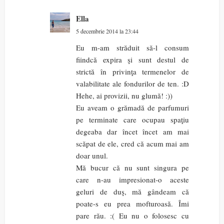
Ella
5 decembrie 2014 la 23:44
Eu m-am străduit să-l consum
fiindcă expira şi sunt destul de
strictă în privinţa termenelor de
valabilitate ale fondurilor de ten. :D
Hehe, ai provizii, nu glumă! :))
Eu aveam o grămadă de parfumuri
pe terminate care ocupau spaţiu
degeaba dar încet încet am mai
scăpat de ele, cred că acum mai am
doar unul.
Mă bucur că nu sunt singura pe
care n-au impresionat-o aceste
geluri de duş, mă gândeam că
poate-s eu prea mofturoasă. Îmi
pare rău. :( Eu nu o folosesc cu