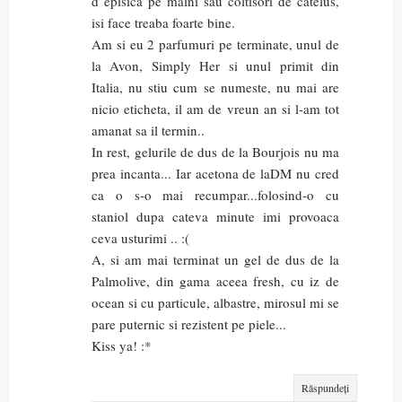
d episica pe maini sau coltisori de catelus,
isi face treaba foarte bine.
Am si eu 2 parfumuri pe terminate, unul de
la Avon, Simply Her si unul primit din
Italia, nu stiu cum se numeste, nu mai are
nicio eticheta, il am de vreun an si l-am tot
amanat sa il termin..
In rest, gelurile de dus de la Bourjois nu ma
prea incanta... Iar acetona de laDM nu cred
ca o s-o mai recumpar...folosind-o cu
staniol dupa cateva minute imi provoaca
ceva usturimi .. :(
A, si am mai terminat un gel de dus de la
Palmolive, din gama aceea fresh, cu iz de
ocean si cu particule, albastre, mirosul mi se
pare puternic si rezistent pe piele...
Kiss ya! :*
Răspundeți