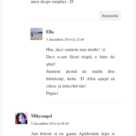
meu despr empties. :D
Răspundeți
Ella
5 decembrie 2014 la 23:46
Hm, deci suntem mai multe! :))
Deci n-am făcut risipă, e bine de
ştiut!
Suntem destul de multe fete
hărnicuţe, hehe. :D Abia aştept să
citesc şi articolul tău!
Pupici
Mikyangel
5 decembrie 2014 la 08:49
Am folosit si eu gama Apidermin lejer si