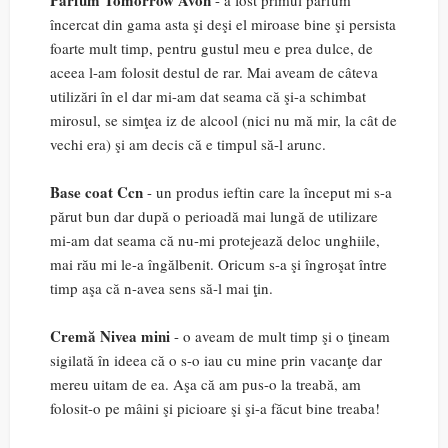
Parfum Tomorrow Avon
- a fost primul parfum
încercat din gama asta şi deşi el miroase bine şi persista
foarte mult timp, pentru gustul meu e prea dulce, de
aceea l-am folosit destul de rar. Mai aveam de câteva
utilizări în el dar mi-am dat seama că şi-a schimbat
mirosul, se simţea iz de alcool (nici nu mă mir, la cât de
vechi era) şi am decis că e timpul să-l arunc.
Base coat Ccn
- un produs ieftin care la început mi s-a
părut bun dar după o perioadă mai lungă de utilizare
mi-am dat seama că nu-mi protejează deloc unghiile,
mai rău mi le-a îngălbenit. Oricum s-a şi îngroşat între
timp aşa că n-avea sens să-l mai ţin.
Cremă Nivea mini
- o aveam de mult timp şi o ţineam
sigilată în ideea că o s-o iau cu mine prin vacanţe dar
mereu uitam de ea. Aşa că am pus-o la treabă, am
folosit-o pe mâini şi picioare şi şi-a făcut bine treaba!