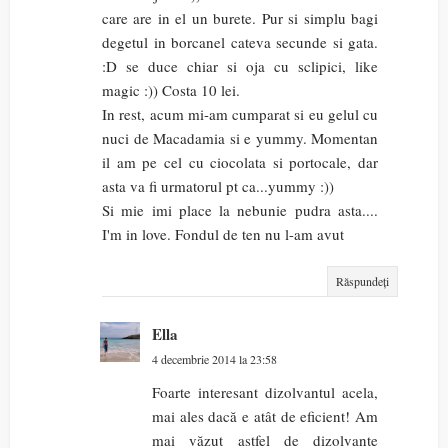
care are in el un burete. Pur si simplu bagi
degetul in borcanel cateva secunde si gata.
:D se duce chiar si oja cu sclipici, like
magic :)) Costa 10 lei.
In rest, acum mi-am cumparat si eu gelul cu
nuci de Macadamia si e yummy. Momentan
il am pe cel cu ciocolata si portocale, dar
asta va fi urmatorul pt ca...yummy :))
Si mie imi place la nebunie pudra asta....
I'm in love. Fondul de ten nu l-am avut
Răspundeți
Ella
4 decembrie 2014 la 23:58
Foarte interesant dizolvantul acela,
mai ales dacă e atât de eficient! Am
mai văzut astfel de dizolvante