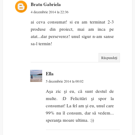
Bratu Gabriela
4 decembrie 2014 la 22:36
ai ceva consumat! si eu am terminat 2-3
produse din proiect, mai am inca pe
atat...dar perseverez! unul sigur n-am sanse
sa-l termin!
Răspundeți
Ella
5 decembrie 2014 la 00:02
Aşa zic şi eu, că sunt destul de
multe. :D Felicitări şi spor la
consumat! La fel am şi eu, unul care
99% nu îl consum, dar să vedem...
speranţa moare ultima. :))