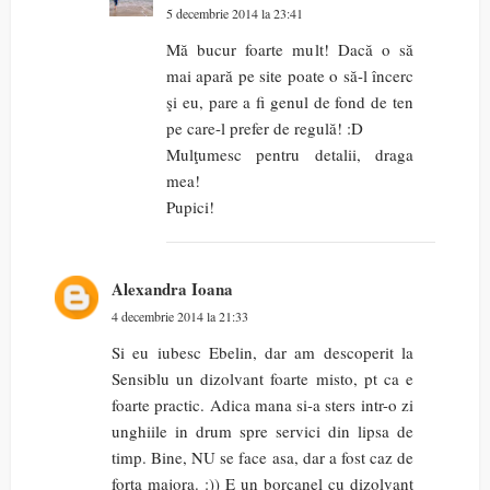
5 decembrie 2014 la 23:41
Mă bucur foarte mult! Dacă o să
mai apară pe site poate o să-l încerc
şi eu, pare a fi genul de fond de ten
pe care-l prefer de regulă! :D
Mulţumesc pentru detalii, draga
mea!
Pupici!
Alexandra Ioana
4 decembrie 2014 la 21:33
Si eu iubesc Ebelin, dar am descoperit la
Sensiblu un dizolvant foarte misto, pt ca e
foarte practic. Adica mana si-a sters intr-o zi
unghiile in drum spre servici din lipsa de
timp. Bine, NU se face asa, dar a fost caz de
forta majora. :)) E un borcanel cu dizolvant