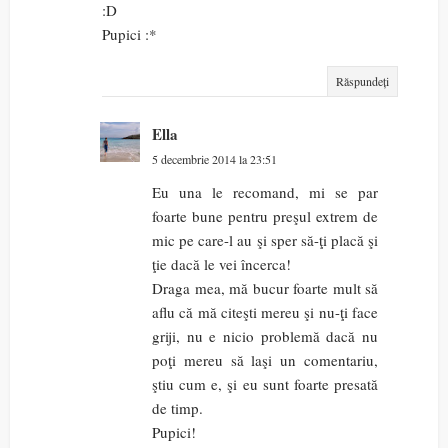
:D
Pupici :*
Răspundeți
Ella
5 decembrie 2014 la 23:51
Eu una le recomand, mi se par
foarte bune pentru preşul extrem de
mic pe care-l au şi sper să-ţi placă şi
ţie dacă le vei încerca!
Draga mea, mă bucur foarte mult să
aflu că mă citeşti mereu şi nu-ţi face
griji, nu e nicio problemă dacă nu
poţi mereu să laşi un comentariu,
ştiu cum e, şi eu sunt foarte presată
de timp.
Pupici!