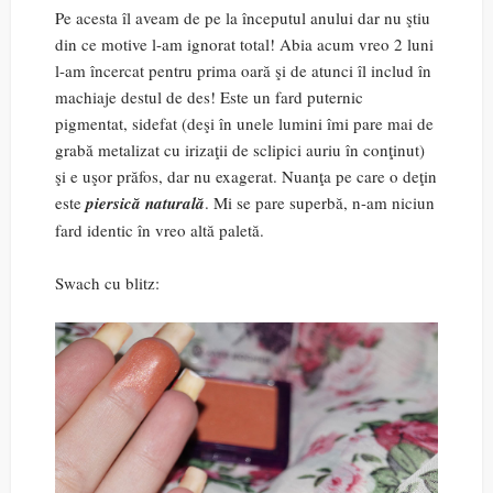
Pe acesta îl aveam de pe la începutul anului dar nu ştiu
din ce motive l-am ignorat total! Abia acum vreo 2 luni
l-am încercat pentru prima oară şi de atunci îl includ în
machiaje destul de des! Este un fard puternic
pigmentat, sidefat (deşi în unele lumini îmi pare mai de
grabă metalizat cu irizaţii de sclipici auriu în conţinut)
şi e uşor prăfos, dar nu exagerat. Nuanţa pe care o deţin
este
piersică naturală
. Mi se pare superbă, n-am niciun
fard identic în vreo altă paletă.
Swach cu blitz: