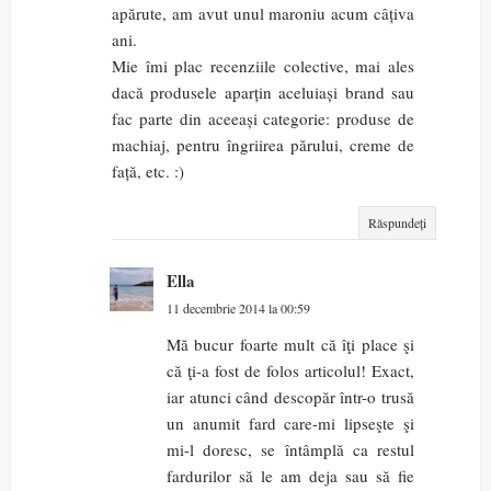
apărute, am avut unul maroniu acum câțiva
ani.
Mie îmi plac recenziile colective, mai ales
dacă produsele aparțin aceluiași brand sau
fac parte din aceeași categorie: produse de
machiaj, pentru îngriirea părului, creme de
față, etc. :)
Răspundeți
Ella
11 decembrie 2014 la 00:59
Mă bucur foarte mult că îţi place şi
că ţi-a fost de folos articolul! Exact,
iar atunci când descopăr într-o trusă
un anumit fard care-mi lipseşte şi
mi-l doresc, se întâmplă ca restul
fardurilor să le am deja sau să fie