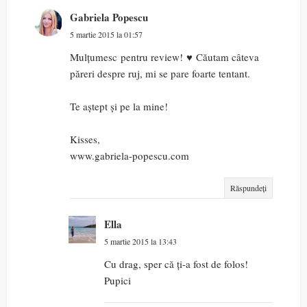
Gabriela Popescu
5 martie 2015 la 01:57
Mulțumesc pentru review! ♥ Căutam câteva
păreri despre ruj, mi se pare foarte tentant.
Te aștept și pe la mine!
Kisses,
www.gabriela-popescu.com
Răspundeți
Ella
5 martie 2015 la 13:43
Cu drag, sper că ți-a fost de folos!
Pupici