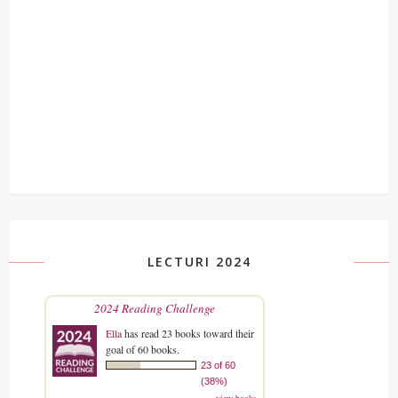
LECTURI 2024
2024 Reading Challenge
Ella
has read 23 books toward their
goal of 60 books.
23 of 60
(38%)
view books