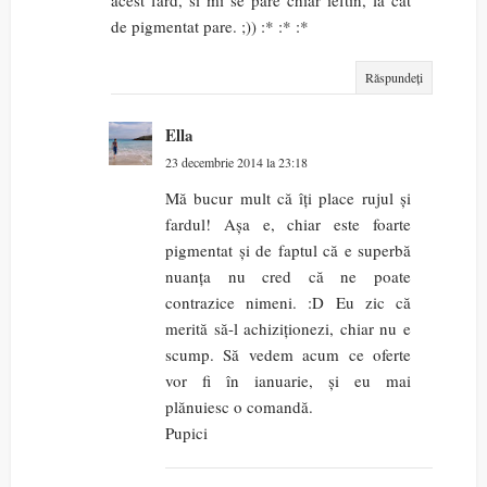
acest fard, si mi se pare chiar ieftin, la cat
de pigmentat pare. ;)) :* :* :*
Răspundeți
Ella
23 decembrie 2014 la 23:18
Mă bucur mult că îți place rujul și
fardul! Așa e, chiar este foarte
pigmentat și de faptul că e superbă
nuanța nu cred că ne poate
contrazice nimeni. :D Eu zic că
merită să-l achiziționezi, chiar nu e
scump. Să vedem acum ce oferte
vor fi în ianuarie, și eu mai
plănuiesc o comandă.
Pupici