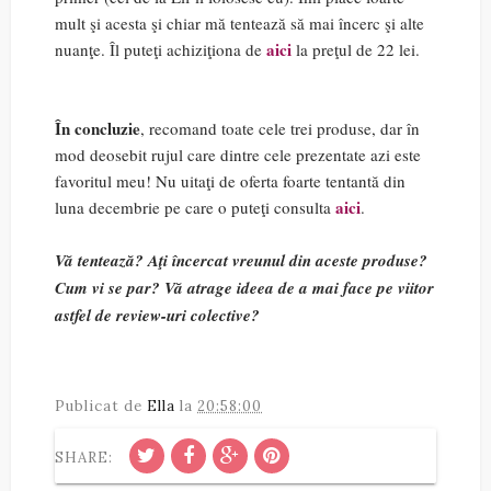
mult şi acesta şi chiar mă tentează să mai încerc şi alte
aici
nuanţe. Îl puteţi achiziţiona de
la preţul de 22 lei.
În concluzie
, recomand toate cele trei produse, dar în
mod deosebit rujul care dintre cele prezentate azi este
favoritul meu! Nu uitaţi de oferta foarte tentantă din
aici
luna decembrie pe care o puteţi consulta
.
Vă tentează? Aţi încercat vreunul din aceste produse?
Cum vi se par? Vă atrage ideea de a mai face pe viitor
astfel de review-uri colective?
Publicat de
Ella
la
20:58:00
SHARE: