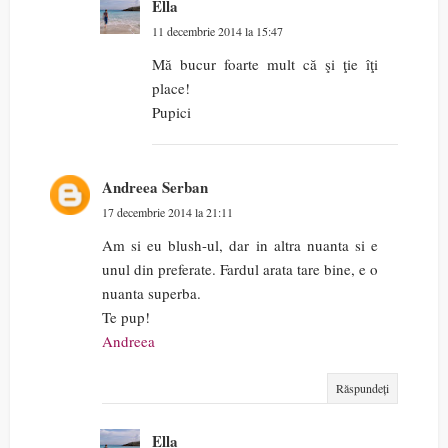
Ella
11 decembrie 2014 la 15:47
Mă bucur foarte mult că şi ţie îţi
place!
Pupici
Andreea Serban
17 decembrie 2014 la 21:11
Am si eu blush-ul, dar in altra nuanta si e
unul din preferate. Fardul arata tare bine, e o
nuanta superba.
Te pup!
Andreea
Răspundeți
Ella