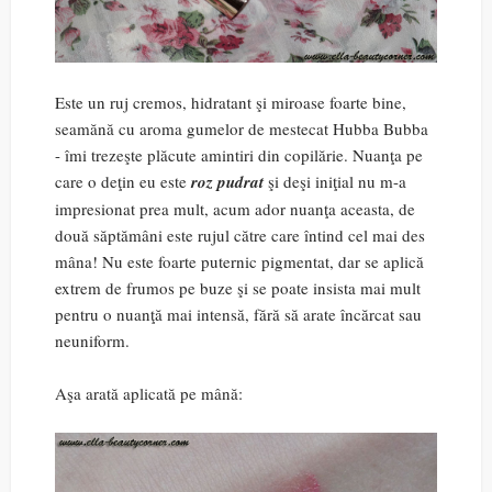
Este un ruj cremos, hidratant şi miroase foarte bine,
seamănă cu aroma gumelor de mestecat Hubba Bubba
- îmi trezeşte plăcute amintiri din copilărie. Nuanţa pe
care o deţin eu este
roz pudrat
şi deşi iniţial nu m-a
impresionat prea mult, acum ador nuanţa aceasta, de
două săptămâni este rujul către care întind cel mai des
mâna! Nu este foarte puternic pigmentat, dar se aplică
extrem de frumos pe buze şi se poate insista mai mult
pentru o nuanţă mai intensă, fără să arate încărcat sau
neuniform.
Aşa arată aplicată pe mână: