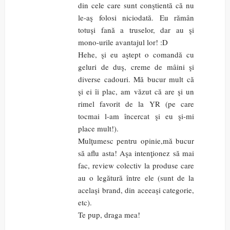
din cele care sunt conştientă că nu
le-aş folosi niciodată. Eu rămân
totuşi fană a truselor, dar au şi
mono-urile avantajul lor! :D
Hehe, şi eu aştept o comandă cu
geluri de duş, creme de mâini şi
diverse cadouri. Mă bucur mult că
şi ei îi plac, am văzut că are şi un
rimel favorit de la YR (pe care
tocmai l-am încercat şi eu şi-mi
place mult!).
Mulţumesc pentru opinie,mă bucur
să aflu asta! Aşa intenţionez să mai
fac, review colectiv la produse care
au o legătură între ele (sunt de la
acelaşi brand, din aceeaşi categorie,
etc).
Te pup, draga mea!