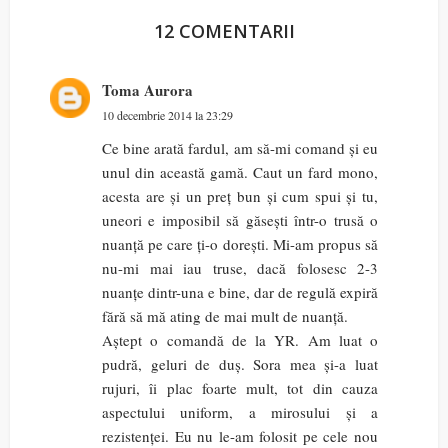
12 COMENTARII
Toma Aurora
10 decembrie 2014 la 23:29
Ce bine arată fardul, am să-mi comand și eu
unul din această gamă. Caut un fard mono,
acesta are și un preț bun și cum spui și tu,
uneori e imposibil să găsești într-o trusă o
nuanță pe care ți-o dorești. Mi-am propus să
nu-mi mai iau truse, dacă folosesc 2-3
nuanțe dintr-una e bine, dar de regulă expiră
fără să mă ating de mai mult de nuanță.
Aștept o comandă de la YR. Am luat o
pudră, geluri de duș. Sora mea și-a luat
rujuri, îi plac foarte mult, tot din cauza
aspectului uniform, a mirosului și a
rezistenței. Eu nu le-am folosit pe cele nou