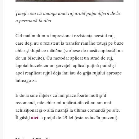
Ţineţi cont că nuanţa unui ruj arată puţin diferit de la
o persoană la alta.
Cel mai mult m-a impresionat rezistenţa acestui ruj,
care deşi nu e rezistent la transfer rămâne totuşi pe buze
chiar şi după ce mânănc (vorbesc de masă copioasă, nu
de un biscuite). Cu metoda: aplicat un strad de ruj,
tapotat buzele cu un şerveţel, aplicat puţină pudră şi
apoi reaplicat rujul deja îmi iau de grija rujului aproape
întreaga zi.
E de la sine înţeles că îmi place foarte mult şi îl
recomand, mie chiar mi-a părut rău că nu am mai
achiziţionat şi o altă nuanţă la ultima comandă pe site.
aici
Îl găsiţi
la preţul de 29 lei (este redus în prezent).