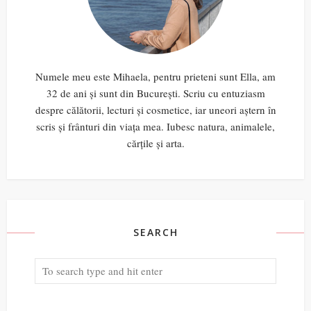
Numele meu este Mihaela, pentru prieteni sunt Ella, am
32 de ani și sunt din București. Scriu cu entuziasm
despre călătorii, lecturi și cosmetice, iar uneori aștern în
scris și frânturi din viața mea. Iubesc natura, animalele,
cărțile și arta.
SEARCH