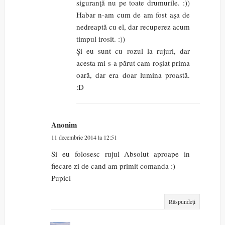
siguranţă nu pe toate drumurile. :))
Habar n-am cum de am fost aşa de
nedreaptă cu el, dar recuperez acum
timpul irosit. :))
Şi eu sunt cu rozul la rujuri, dar
acesta mi s-a părut cam roşiat prima
oară, dar era doar lumina proastă.
:D
Anonim
11 decembrie 2014 la 12:51
Si eu folosesc rujul Absolut aproape in
fiecare zi de cand am primit comanda :)
Pupici
Răspundeți