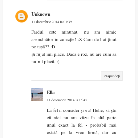
Unknown
11 decembrie 2014 la 01:39
Fardul este minunat, nu am nimic
asemănător în colecție! :X Cum de l-ai ținut
pe tușă?? :D
Și rujul îmi place. Dacă e roz, nu are cum să
nu-mi placă. :)
Răspundeți
Ella
11 decembrie 2014 la 15:45
La fel îl consider şi eu! Hehe, să ştii
că nici nu am văzu în altă parte
unul exact la fel - probabil mai
există pe la vreo firmă, dar cu