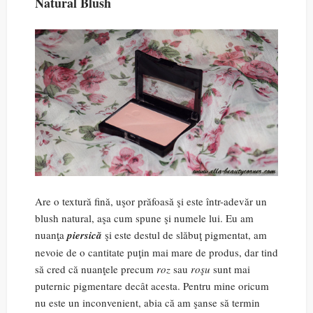
Natural Blush
Are o textură fină, uşor prăfoasă şi este într-adevăr un
blush natural, aşa cum spune şi numele lui. Eu am
nuanţa
piersică
şi este destul de slăbuţ pigmentat, am
nevoie de o cantitate puţin mai mare de produs, dar tind
să cred că nuanţele precum
roz
sau
roşu
sunt mai
puternic pigmentare decât acesta. Pentru mine oricum
nu este un inconvenient, abia că am şanse să termin