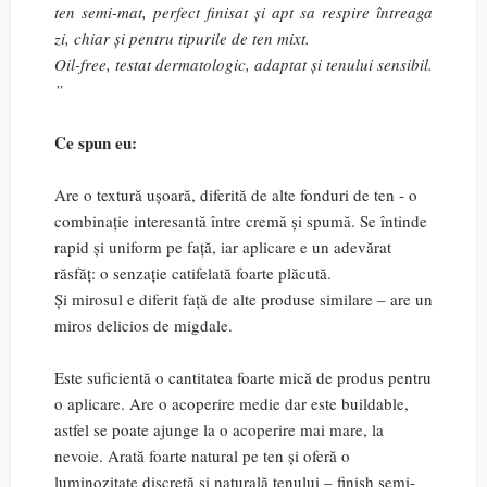
ten semi-mat, perfect finisat și apt sa respire întreaga
zi, chiar și pentru tipurile de ten mixt.
Oil-free, testat dermatologic, adaptat și tenului sensibil.
”
Ce spun eu:
Are o textură ușoară, diferită de alte fonduri de ten - o
combinație interesantă între cremă și spumă. Se întinde
rapid și uniform pe față, iar aplicare e un adevărat
răsfăț: o senzație catifelată foarte plăcută.
Și mirosul e diferit față de alte produse similare – are un
miros delicios de migdale.
Este suficientă o cantitatea foarte mică de produs pentru
o aplicare. Are o acoperire medie dar este buildable,
astfel se poate ajunge la o acoperire mai mare, la
nevoie. Arată foarte natural pe ten și oferă o
luminozitate discretă și naturală tenului – finish semi-