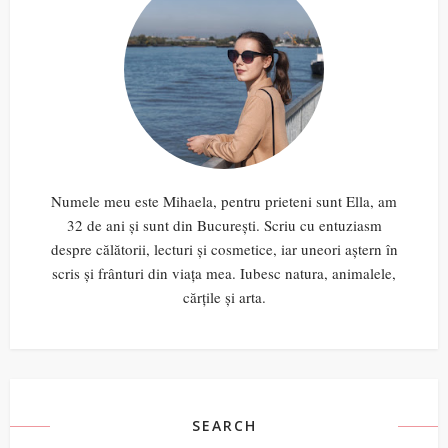
Numele meu este Mihaela, pentru prieteni sunt Ella, am
32 de ani și sunt din București. Scriu cu entuziasm
despre călătorii, lecturi și cosmetice, iar uneori aștern în
scris și frânturi din viața mea. Iubesc natura, animalele,
cărțile și arta.
SEARCH