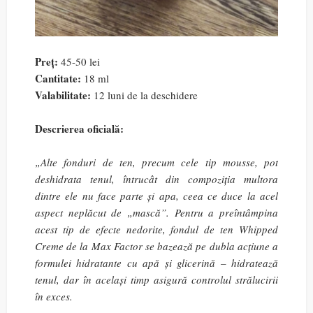
Preț:
45-50 lei
Cantitate:
18 ml
Valabilitate:
12 luni de la deschidere
Descrierea oficială:
„Alte fonduri de ten, precum cele tip mousse, pot
deshidrata tenul, întrucât din compoziția multora
dintre ele nu face parte și apa, ceea ce duce la acel
aspect neplăcut de „mască”. Pentru a preîntâmpina
acest tip de efecte nedorite, fondul de ten Whipped
Creme de la Max Factor se bazează pe dubla acțiune a
formulei hidratante cu apă și glicerină – hidratează
tenul, dar în același timp asigură controlul strălucirii
în exces
.