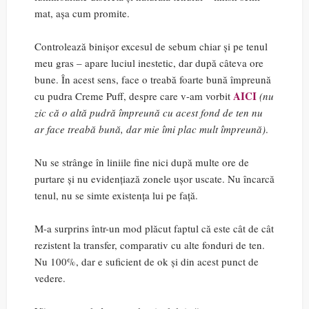
mat, așa cum promite.
Controlează binișor excesul de sebum chiar și pe tenul
meu gras – apare luciul inestetic, dar după câteva ore
bune. În acest sens, face o treabă foarte bună împreună
AICI
cu pudra Creme Puff, despre care v-am vorbit
(nu
zic că o altă pudră împreună cu acest fond de ten nu
ar face treabă bună, dar mie îmi plac mult împreună)
.
Nu se strânge în liniile fine nici după multe ore de
purtare și nu evidențiază zonele ușor uscate. Nu încarcă
tenul, nu se simte existența lui pe față.
M-a surprins într-un mod plăcut faptul că este cât de cât
rezistent la transfer, comparativ cu alte fonduri de ten.
Nu 100%, dar e suficient de ok și din acest punct de
vedere.