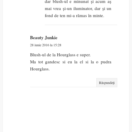
dar blush-ul e minunat și acum aș
mai vrea și-un iluminator, dar și un
fond de ten mi-a rămas în minte.
Beauty Junkie
28 iunie 2016 la 15:28
Blush-ul de la Hourglass e super.
Ma tot gandesc si eu la el si la o pudra
Hourglass.
Răspundeți