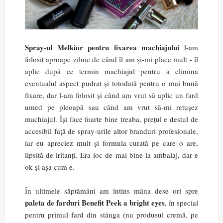
Spray-ul Melkior pentru fixarea machiajului
l-am
folosit aproape zilnic de când îl am și-mi place mult - îl
aplic după ce termin machiajul pentru a elimina
eventualul aspect pudrat și totodată pentru o mai bună
fixare, dar l-am folosit și când am vrut să aplic un fard
umed pe pleoapă sau când am vrut să-mi retușez
machiajul. Își face foarte bine treaba, prețul e destul de
accesibil față de spray-urile altor branduri profesionale,
iar eu apreciez mult și formula curată pe care o are,
lipsită de iritanți. Era loc de mai bine la ambalaj, dar e
ok și așa cum e.
În ultimele săptămâni am întins mâna dese ori spre
paleta de farduri Benefit Peek a bright eyes
, în special
pentru primul fard din stânga (nu produsul cremă, pe