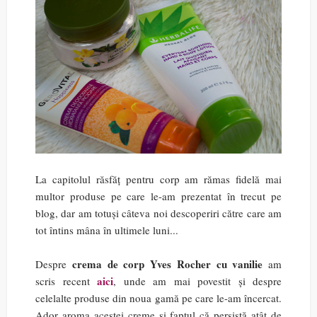
La capitolul răsfăț pentru corp am rămas fidelă mai
multor produse pe care le-am prezentat în trecut pe
blog, dar am totuși câteva noi descoperiri către care am
tot întins mâna în ultimele luni...
crema de corp Yves Rocher cu vanilie
Despre
am
aici
scris recent
, unde am mai povestit și despre
celelalte produse din noua gamă pe care le-am încercat.
Ador aroma acestei creme și faptul că persistă atât de