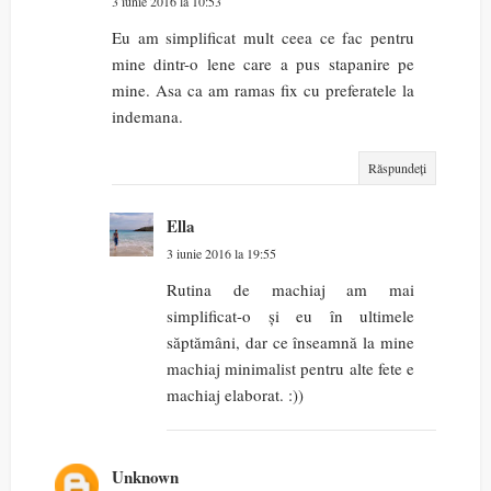
3 iunie 2016 la 10:53
Eu am simplificat mult ceea ce fac pentru
mine dintr-o lene care a pus stapanire pe
mine. Asa ca am ramas fix cu preferatele la
indemana.
Răspundeți
Ella
3 iunie 2016 la 19:55
Rutina de machiaj am mai
simplificat-o și eu în ultimele
săptămâni, dar ce înseamnă la mine
machiaj minimalist pentru alte fete e
machiaj elaborat. :))
Unknown