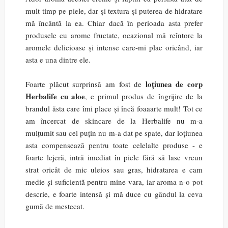
mult timp pe piele, dar și textura și puterea de hidratare
mă încântă la ea. Chiar dacă în perioada asta prefer
produsele cu arome fructate,
ocazional mă reîntorc la
aromele delicioase și intense care-mi plac oricând, iar
asta e una dintre ele.
loțiunea de corp
Foarte plăcut surprinsă am fost de
Herbalife cu aloe
, e primul produs de îngrijire de la
brandul ăsta care îmi place și încă foaaarte mult! Tot ce
am încercat de skincare de la Herbalife nu m-a
mulțumit sau cel puțin nu m-a dat pe spate, dar loțiunea
asta compensează pentru toate celelalte produse - e
foarte lejeră, intră imediat în piele fără să lase vreun
strat oricât de mic uleios sau gras, hidratarea e cam
medie și suficientă pentru mine vara, iar aroma n-o pot
descrie, e foarte intensă și mă duce cu gândul la ceva
gumă de mestecat.