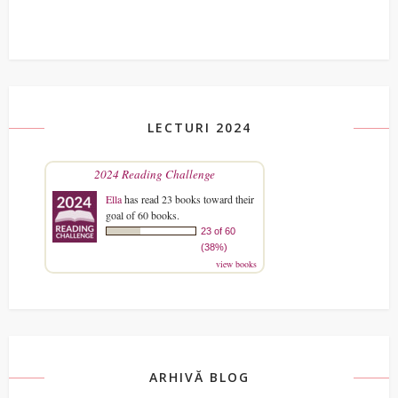
LECTURI 2024
2024 Reading Challenge
Ella
has read 23 books toward their
goal of 60 books.
23 of 60
(38%)
view books
ARHIVĂ BLOG