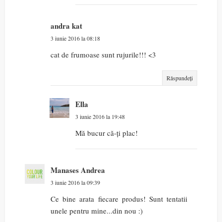
andra kat
3 iunie 2016 la 08:18
cat de frumoase sunt rujurile!!! <3
Răspundeți
Ella
3 iunie 2016 la 19:48
Mă bucur că-ți plac!
Manases Andrea
3 iunie 2016 la 09:39
Ce bine arata fiecare produs! Sunt tentatii
unele pentru mine...din nou :)