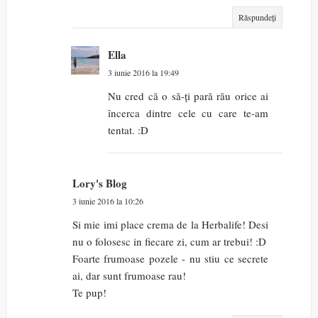
Răspundeți
Ella
3 iunie 2016 la 19:49
Nu cred că o să-ți pară rău orice ai
încerca dintre cele cu care te-am
tentat. :D
Lory's Blog
3 iunie 2016 la 10:26
Si mie imi place crema de la Herbalife! Desi
nu o folosesc in fiecare zi, cum ar trebui! :D
Foarte frumoase pozele - nu stiu ce secrete
ai, dar sunt frumoase rau!
Te pup!