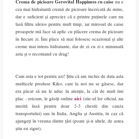
Crema de picioare Gerovital Happiness cu caise
nu e
cea mai hidratantă cremă de picioare încercată de mine,
dar e suficient și apreciez că e printre puținele care nu
lasă filtru uleios pentru mult timp, iar mirosul de caise
proaspete mă face să aplic cu plăcere crema de picioare
în fiecare zi. Îmi place să mai folosesc ocazional și alte
creme mai intens hidratante, dar de zi cu zi e minunată
asta și o recomand cu drag!
Cam asta e tot pentru azi! Știu că am inclus de data asta
multicele produse Kiko, care la noi nu se găsesc, dar
era păcat să nu le aduc în atenție, la cât de mult îmi
aici
plac - oricum, le găsiți online
(site-ul lor oficial, nu
merită însă pentru doar 2-3 chestii din cauza
transportului) sau în Italia, Anglia și Austria, în caz că
ajungeți în vreuna dintre țări (poate și-n altele, de astea
știu eu sigur).