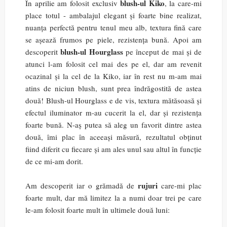
blush-ul Kiko
În aprilie am folosit exclusiv
, la care-mi
place totul - ambalajul elegant și foarte bine realizat,
nuanța perfectă pentru tenul meu alb, textura fină care
se așează frumos pe piele, rezistența bună. Apoi am
blush-ul Hourglass
descoperit
pe început de mai și de
atunci l-am folosit cel mai des pe el, dar am revenit
ocazinal și la cel de la Kiko, iar în rest nu m-am mai
atins de niciun blush, sunt prea îndrăgostită de astea
două! Blush-ul Hourglass e de vis, textura mătăsoasă și
efectul iluminator m-au cucerit la el, dar și rezistența
foarte bună. N-aș putea să aleg un favorit dintre astea
două, îmi plac în aceeași măsură, rezultatul obținut
fiind diferit cu fiecare și am ales unul sau altul în funcție
de ce mi-am dorit.
rujuri
Am descoperit iar o grămadă de
care-mi plac
foarte mult, dar mă limitez la a numi doar trei pe care
le-am folosit foarte mult în ultimele două luni: