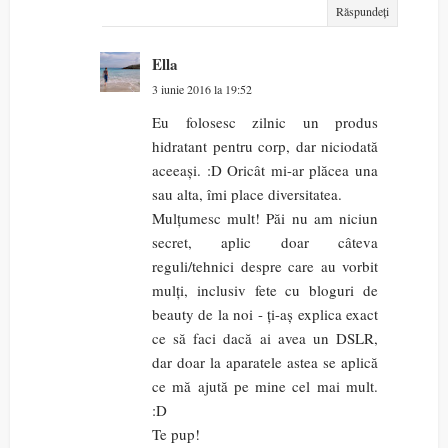
Răspundeți
Ella
3 iunie 2016 la 19:52
Eu folosesc zilnic un produs
hidratant pentru corp, dar niciodată
aceeași. :D Oricât mi-ar plăcea una
sau alta, îmi place diversitatea.
Mulțumesc mult! Păi nu am niciun
secret, aplic doar câteva
reguli/tehnici despre care au vorbit
mulți, inclusiv fete cu bloguri de
beauty de la noi - ți-aș explica exact
ce să faci dacă ai avea un DSLR,
dar doar la aparatele astea se aplică
ce mă ajută pe mine cel mai mult.
:D
Te pup!