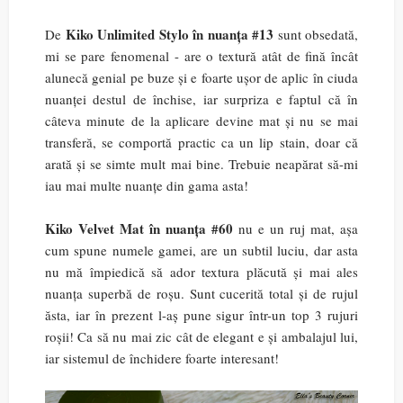
Kiko Unlimited Stylo în nuanța #13
De
sunt obsedată,
mi se pare fenomenal - are o textură atât de fină încât
alunecă genial pe buze și e foarte ușor de aplic în ciuda
nuanței destul de închise, iar surpriza e faptul că în
câteva minute de la aplicare devine mat și nu se mai
transferă, se comportă practic ca un lip stain, doar că
arată și se simte mult mai bine. Trebuie neapărat să-mi
iau mai multe nuanțe din gama asta!
Kiko Velvet Mat în nuanța #60
nu e un ruj mat, așa
cum spune numele gamei, are un subtil luciu, dar asta
nu mă împiedică să ador textura plăcută și mai ales
nuanța superbă de roșu. Sunt cucerită total și de rujul
ăsta, iar în prezent l-aș pune sigur într-un top 3 rujuri
roșii! Ca să nu mai zic cât de elegant e și ambalajul lui,
iar sistemul de închidere foarte interesant!