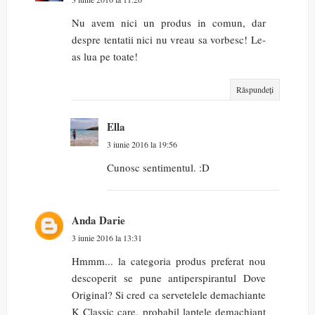
Nu avem nici un produs in comun, dar
despre tentatii nici nu vreau sa vorbesc! Le-
as lua pe toate!
Răspundeți
Ella
3 iunie 2016 la 19:56
Cunosc sentimentul. :D
Anda Darie
3 iunie 2016 la 13:31
Hmmm... la categoria produs preferat nou
descoperit se pune antiperspirantul Dove
Original? Si cred ca servetelele demachiante
K Classic care, probabil laptele demachiant