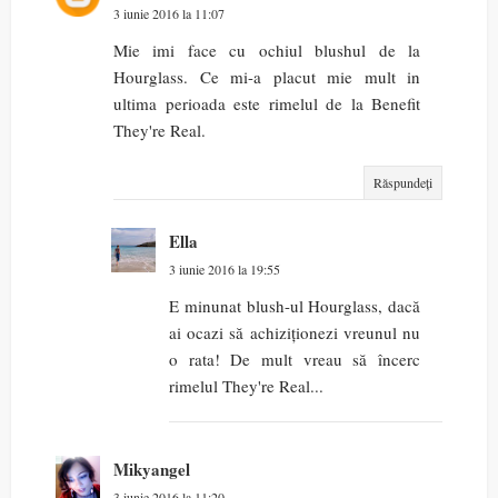
3 iunie 2016 la 11:07
Mie imi face cu ochiul blushul de la
Hourglass. Ce mi-a placut mie mult in
ultima perioada este rimelul de la Benefit
They're Real.
Răspundeți
Ella
3 iunie 2016 la 19:55
E minunat blush-ul Hourglass, dacă
ai ocazi să achiziționezi vreunul nu
o rata! De mult vreau să încerc
rimelul They're Real...
Mikyangel
3 iunie 2016 la 11:20