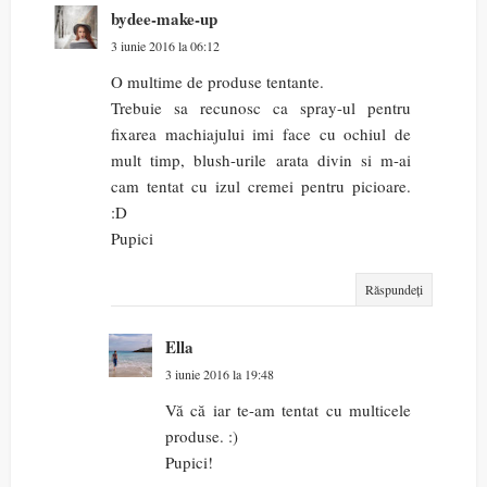
bydee-make-up
3 iunie 2016 la 06:12
O multime de produse tentante.
Trebuie sa recunosc ca spray-ul pentru
fixarea machiajului imi face cu ochiul de
mult timp, blush-urile arata divin si m-ai
cam tentat cu izul cremei pentru picioare.
:D
Pupici
Răspundeți
Ella
3 iunie 2016 la 19:48
Vă că iar te-am tentat cu multicele
produse. :)
Pupici!