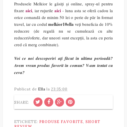
Produsele Melkior le găsiți și online, spray-ul pentru
aici
aici
fixare
, iar rujurile
- luna asta se oferă cadou la
orice comandă de minim 50 lei o perie de păr în format
melkior10ella
travel, iar cu codul
veți beneficia de 10%
reducere (de regulă nu se cumulează cu alte
reduceri/oferte, dar uneori sunt excepții, la asta cu peria
cred că merg combinate).
Voi ce noi descoperiri ați făcut în ultima perioadă?
Avem vreun produs favorit în comun? V-am tentat cu
ceva?
Publicat de
Ella
la
23:35:00
SHARE:
ETICHETE:
PRODUSE FAVORITE
,
SHORT
REVIEW