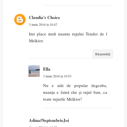
Claudia's Choice
3 iunie 2016 la 10:47
Imi place mult nuanta rujului Tender de l
Melkior.
Răspundeți
Ella
3 iunie 2016 la 19:53
Nu e atât de popular degeaba,
nuanța e faină rău și rujul bun, ca
toate rujurile Melkior!
Adina//SeptembrieJoi