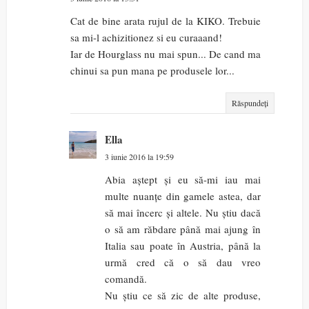
Cat de bine arata rujul de la KIKO. Trebuie
sa mi-l achizitionez si eu curaaand!
Iar de Hourglass nu mai spun... De cand ma
chinui sa pun mana pe produsele lor...
Răspundeți
Ella
3 iunie 2016 la 19:59
Abia aștept și eu să-mi iau mai
multe nuanțe din gamele astea, dar
să mai încerc și altele. Nu știu dacă
o să am răbdare până mai ajung în
Italia sau poate în Austria, până la
urmă cred că o să dau vreo
comandă.
Nu știu ce să zic de alte produse,