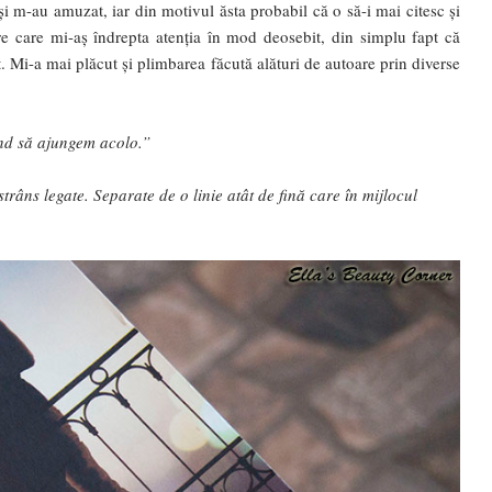
 și m-au amuzat, iar din motivul ăsta probabil că o să-i mai citesc și
tre care mi-aș îndrepta atenția în mod deosebit, din simplu fapt că
 Mi-a mai plăcut și plimbarea făcută alături de autoare prin diverse
ând să ajungem acolo.”
 strâns legate. Separate de o linie atât de fină care în mijlocul