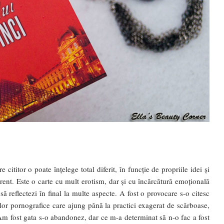
cititor o poate înțelege total diferit, în funcție de propriile idei și
rent. Este o carte cu mult erotism, dar și cu încărcătură emoțională
 să reflectezi în final la multe aspecte. A fost o provocare s-o citesc
ilor pornografice care ajung până la practici exagerat de scârboase,
Am fost gata s-o abandonez, dar ce m-a determinat să n-o fac a fost