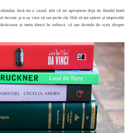
lendar, însă nu e cazul, știu că ne apropiem deja de finalul lunii
i trecute și n-aș vrea să sar peste ele fără să-mi aștern și impresiile
icticoase și intru direct în subiect, că am destule de scris despre