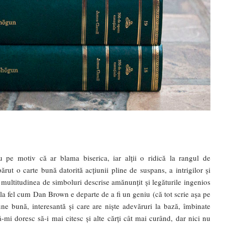
ru pe motiv că ar blama biserica, iar alții o ridică la rangul de
ut o carte bună datorită acțiunii pline de suspans, a intrigilor și
e multitudinea de simboluri descrise amănunțit și legăturile ingenios
 la fel cum Dan Brown e departe de a fi un geniu (că tot scrie așa pe
ne bună, interesantă și care are niște adevăruri la bază, îmbinate
-mi doresc să-i mai citesc și alte cărți cât mai curând, dar nici nu