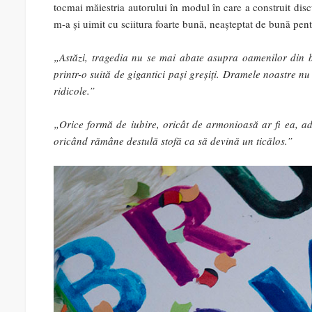
tocmai măiestria autorului în modul în care a construit discu
m-a și uimit cu sciitura foarte bună, neașteptat de bună pe
„Astăzi, tragedia nu se mai abate asupra oamenilor din b
printr-o suită de gigantici pași greșiți. Dramele noastre n
ridicole.”
„Orice formă de iubire, oricât de armonioasă ar fi ea, ad
oricând rămâne destulă stofă ca să devină un ticălos.”