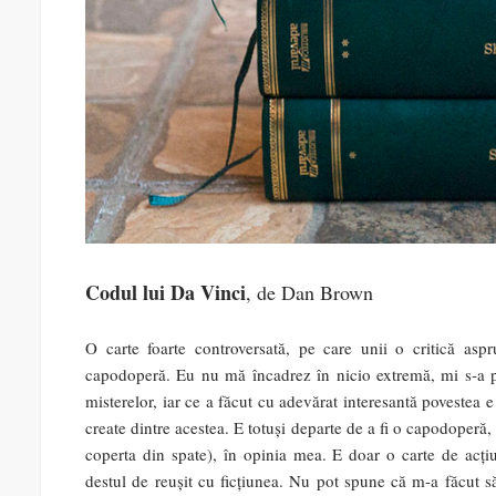
Codul lui Da Vinci
, de Dan Brown
O carte foarte controversată, pe care unii o critică asp
capodoperă. Eu nu mă încadrez în nicio extremă, mi s-a păr
misterelor, iar ce a făcut cu adevărat interesantă povestea 
create dintre acestea. E totuși departe de a fi o capodoperă,
coperta din spate), în opinia mea. E doar o carte de acțiu
destul de reușit cu ficțiunea. Nu pot spune că m-a făcut să