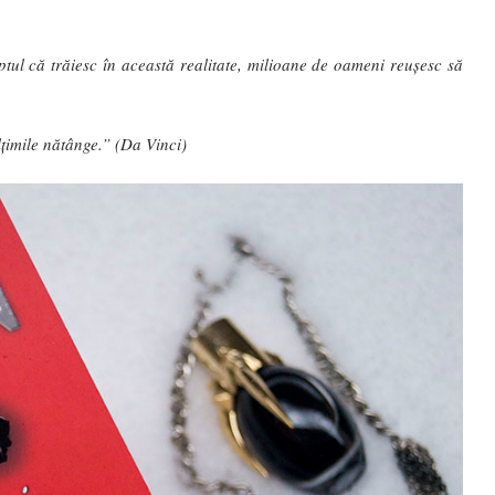
aptul că trăiesc în această realitate, milioane de oameni reușesc să
lțimile nătânge.” (Da Vinci)