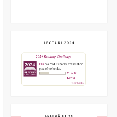
LECTURI 2024
2024 Reading Challenge
Ella
has read 23 books toward their
goal of 60 books.
23 of 60
(38%)
view books
ARHIVĂ BLOG