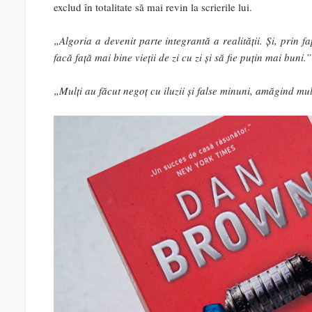
exclud în totalitate să mai revin la scrierile lui.
„Algoria a devenit parte integrantă a realității. Și, prin f
facă față mai bine vieții de zi cu zi și să fie puțin mai buni.”
„Mulți au făcut negoț cu iluzii și false minuni, amăgind mu