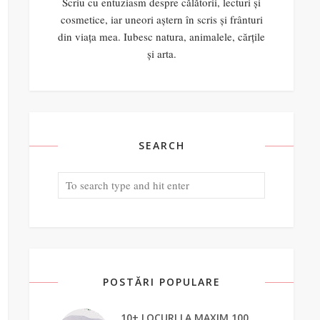
Scriu cu entuziasm despre călătorii, lecturi și
cosmetice, iar uneori aștern în scris și frânturi
din viața mea. Iubesc natura, animalele, cărțile
și arta.
SEARCH
POSTĂRI POPULARE
10+ LOCURI LA MAXIM 100