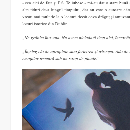
- cea aici de față și P.S. Te iubesc - mi-au dat o stare bună
alte titluri de-a lungul timpului, dar nu este o autoare că
vreau mai mult de la o lectură decât ceva drăguț și amuzant.
locuri istorice din Dublin.
„Ne grăbim într-una. Nu avem niciodată timp aici, încerc
„Înțeleg cât de apropiate sunt fericirea și tristețea. Atât de
emoțiilor tremură sub un strop de ploaie.”