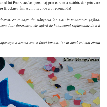
rsul lui Franz, același personaj prin care m-a scârbit, dar prin care
ntru Bruckner. Îmi asum riscul de a o recomanda!
lestem, ea se naște din stângăcia lor. Cazi în nenorocire gafând,
u sunt doar dureroase: ele suferă de handicapul suplimentar de a fi
ăpostește o dramă sau o farsă latentă. Iar în omul cel mai cinstit