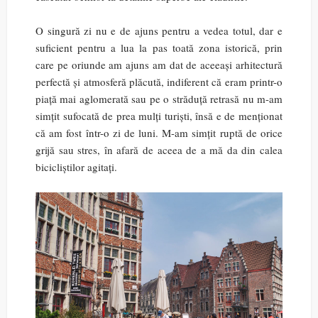
O singură zi nu e de ajuns pentru a vedea totul, dar e
suficient pentru a lua la pas toată zona istorică, prin
care pe oriunde am ajuns am dat de aceeași arhitectură
perfectă și atmosferă plăcută, indiferent că eram printr-o
piață mai aglomerată sau pe o străduță retrasă nu m-am
simțit sufocată de prea mulți turiști, însă e de menționat
că am fost într-o zi de luni. M-am simțit ruptă de orice
grijă sau stres, în afară de aceea de a mă da din calea
bicicliștilor agitați.