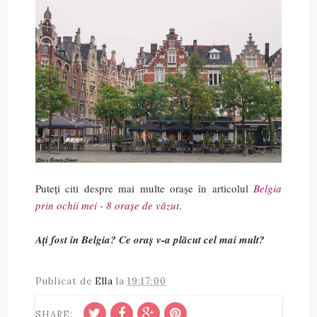
Puteți citi despre mai multe orașe în articolul
Belgia
prin ochii mei - 8 orașe de văzut
.
Ați fost în Belgia? Ce oraș v-a plăcut cel mai mult?
Publicat de
Ella
la
19:17:00
SHARE: