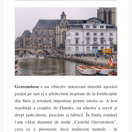
Gravensteen
e un obiectiv interesant datorită așezării
parțial pe apă și a arhitecturii inspirate de la fortificațiile
din Siria și totodată important pentru istoria sa. A fost
reședință a conților de Flandra, iar ulterior a servit și
drept judecătorie, pușcărie și fabrică. În limba română
l-am văzut denumit de mulți „Castelul Gravensteen”,
ceea ce e pleonasm dacă traducem numele - în