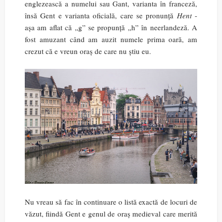
englezească a numelui sau Gant, varianta în franceză,
însă Gent e varianta oficială, care se pronunță
Hent
-
așa am aflat că „g” se propunță „h” în neerlandeză. A
fost amuzant când am auzit numele prima oară, am
crezut că e vreun oraș de care nu știu eu.
Nu vreau să fac în continuare o listă exactă de locuri de
văzut, fiindă Gent e genul de oraș medieval care merită