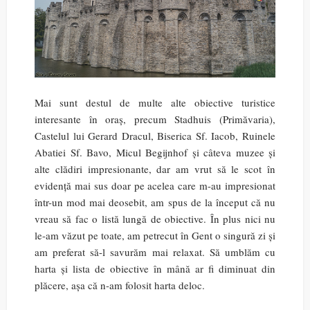
Mai sunt destul de multe alte obiective turistice
interesante în oraș, precum Stadhuis (Primăvaria),
Castelul lui Gerard Dracul, Biserica Sf. Iacob, Ruinele
Abatiei Sf. Bavo, Micul Begijnhof și câteva muzee și
alte clădiri impresionante, dar am vrut să le scot în
evidență mai sus doar pe acelea care m-au impresionat
într-un mod mai deosebit, am spus de la început că nu
vreau să fac o listă lungă de obiective. În plus nici nu
le-am văzut pe toate, am petrecut în Gent o singură zi și
am preferat să-l savurăm mai relaxat. Să umblăm cu
harta și lista de obiective în mână ar fi diminuat din
plăcere, așa că n-am folosit harta deloc.