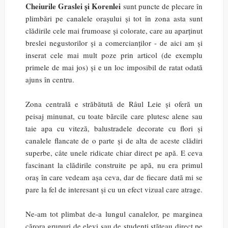
Cheiurile Graslei și Korenlei
sunt puncte de plecare în
plimbări pe canalele orașului și tot în zona asta sunt
clădirile cele mai frumoase și colorate, care au aparținut
breslei negustorilor și a comercianților - de aici am și
inserat cele mai mult poze prin articol (de exemplu
primele de mai jos) și e un loc imposibil de ratat odată
ajuns în centru.
Zona centrală e străbătută de Râul Leie și oferă un
peisaj minunat, cu toate bărcile care plutesc alene sau
taie apa cu viteză, balustradele decorate cu flori și
canalele flancate de o parte și de alta de aceste clădiri
superbe, câte unele ridicate chiar direct pe apă. E ceva
fascinant la clădirile construite pe apă, nu era primul
oraș în care vedeam așa ceva, dar de fiecare dată mi se
pare la fel de interesant și cu un efect vizual care atrage.
Ne-am tot plimbat de-a lungul canalelor, pe marginea
cărora grupuri de elevi sau de studenți stăteau direct pe