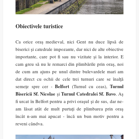
Obiectivele turistice
Ca orice oraș medieval, nici Gent nu duce lipsă de
biserici și catedrale impozante, dar nici de alte obiective
importante, care pot fi sau nu vizitate și la interior. E
cam greu să nu le remarci din plimbările prin oraș, noi
de cum am ajuns pe unul dintre bulevardele mari am
dat direct cu ochii de cele trei turnuri care se înalță
Belfort
Turnul
semețe spre cer -
(Turnul cu ceas),
Bisericii Sf. Nicolae
Turnul Catedralei Sf. Bavo
și
. Aș
fi urcat în Belfort pentru a privi orașul și de sus, dar ne-
am lăsat atât de mult purtați de plimbarea prin oraș
încât n-am mai apucat - încă un bun motiv pentru a
reveni cândva.