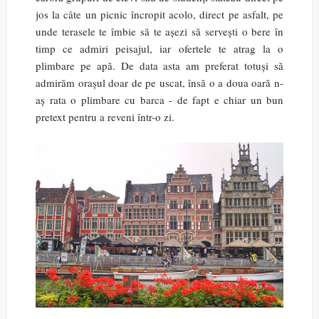
jos la câte un picnic încropit acolo, direct pe asfalt, pe
unde terasele te îmbie să te așezi să servești o bere în
timp ce admiri peisajul, iar ofertele te atrag la o
plimbare pe apă. De data asta am preferat totuși să
admirăm orașul doar de pe uscat, însă o a doua oară n-
aș rata o plimbare cu barca - de fapt e chiar un bun
pretext pentru a reveni într-o zi.