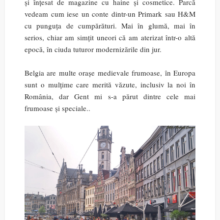
și înțesat de magazine cu haine și cosmetice. Parcă
vedeam cum iese un conte dintr-un Primark sau H&M
cu punguța de cumpărături. Mai în glumă, mai în
serios, chiar am simțit uneori că am aterizat într-o altă
epocă, în ciuda tuturor modernizările din jur.
Belgia are multe orașe medievale frumoase, în Europa
sunt o mulțime care merită văzute, inclusiv la noi în
România, dar Gent mi s-a părut dintre cele mai
frumoase și speciale..