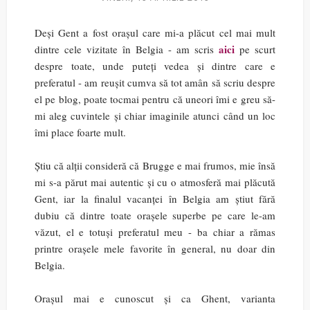
Deși Gent a fost orașul care mi-a plăcut cel mai mult
aici
dintre cele vizitate în Belgia - am scris
pe scurt
despre toate, unde puteți vedea și dintre care e
preferatul - am reușit cumva să tot amân să scriu despre
el pe blog, poate tocmai pentru că uneori îmi e greu să-
mi aleg cuvintele și chiar imaginile atunci când un loc
îmi place foarte mult.
Știu că alții consideră că Brugge e mai frumos, mie însă
mi s-a părut mai autentic și cu o atmosferă mai plăcută
Gent, iar la finalul vacanței în Belgia am știut fără
dubiu că dintre toate orașele superbe pe care le-am
văzut, el e totuși preferatul meu - ba chiar a rămas
printre orașele mele favorite în general, nu doar din
Belgia.
Orașul mai e cunoscut și ca Ghent, varianta