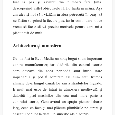
luat la pas și savurat din plimbări fără țintă,
descoperind astfel obiectivele fără o hartă în mână. Așa
am ales și noi să-l vizităm în ziua petrecută în oraș, să
ne lăsăm surprinși la fiecare pas, iar în continuare tot ce
vreau să fac e să vă prezint motivele pentru care mi-a
plăcut atât de mult.
Arhitectura și atmosfera
Gent a fost în Evul Mediu un oraș bogat și un important
centru manufacturier, iar clădirile din centrul istoric
care datează din acea perioadă sunt într-o stare
impecabilă și pot fi admirate azi cum stau frumos
aliniate de-a lungul canalelor sau a străduțelor înguste.
E mult mai ușor de intrat în atmosfera medievală și
datorită lipsei mașinilor din cea mai mare parte a
centrului istoric, Gent având un spațiu pietonal foarte
larg, ceea ce face și mai plăcute plimbările pe străzi și
căscatul ochilor la detaliile superbe ale clădirile.