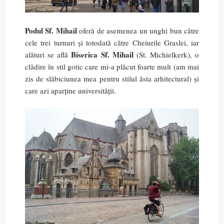
Podul Sf. Mihail
oferă de asemenea un unghi bun către
cele trei turnuri și totodată către Cheiurile Graslei, iar
Biserica Sf. Mihail
alături se află
(St. Michielkerk), o
clădire în stil gotic care mi-a plăcut foarte mult (am mai
zis de slăbiciunea mea pentru stilul ăsta arhitectural) și
care azi aparține universității.