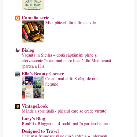
Camelia scrie ...
Mici plăceri din ultimele zile
Bialog
Vacanță în Sicilia – două săptămâni pline și
efervescente în cea mai mare insulă din Mediterană
(partea a II a)
Ella's Beauty Corner
Ce am mai citit: 8 cărți de non-
ficțiune
VintageLook
Mândria spirituală - păcatul care se crede virtute
Lory's Blog
BonPrix Bloggers – 4 rochii noi în garderoba mea
Designed to Travel
Cele mai frumoase plaje din Sardinia + informații