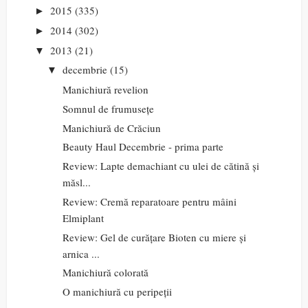
2015
(335)
►
2014
(302)
►
2013
(21)
▼
decembrie
(15)
▼
Manichiură revelion
Somnul de frumusețe
Manichiură de Crăciun
Beauty Haul Decembrie - prima parte
Review: Lapte demachiant cu ulei de cătină și
măsl...
Review: Cremă reparatoare pentru mâini
Elmiplant
Review: Gel de curățare Bioten cu miere și
arnica ...
Manichiură colorată
O manichiură cu peripeții