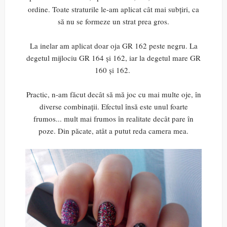
ordine. Toate straturile le-am aplicat cât mai subțiri, ca
să nu se formeze un strat prea gros.
La inelar am aplicat doar oja GR 162 peste negru. La
degetul mijlociu GR 164 și 162, iar la degetul mare GR
160 și 162.
Practic, n-am făcut decât să mă joc cu mai multe oje, în
diverse combinații. Efectul însă este unul foarte
frumos... mult mai frumos în realitate decât pare în
poze. Din păcate, atât a putut reda camera mea.