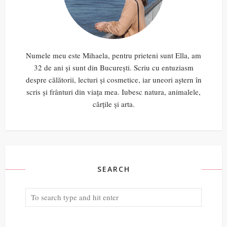
Numele meu este Mihaela, pentru prieteni sunt Ella, am
32 de ani și sunt din București. Scriu cu entuziasm
despre călătorii, lecturi și cosmetice, iar uneori aștern în
scris și frânturi din viața mea. Iubesc natura, animalele,
cărțile și arta.
SEARCH