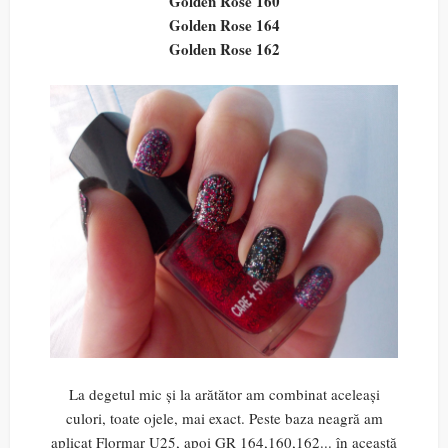
Golden Rose 160
Golden Rose 164
Golden Rose 162
La degetul mic și la arătător am combinat aceleași
culori, toate ojele, mai exact. Peste baza neagră am
aplicat Flormar U25, apoi GR 164,160,162... în această