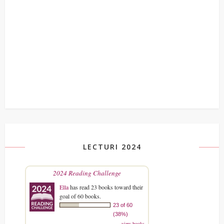
LECTURI 2024
2024 Reading Challenge
Ella
has read 23 books toward their
goal of 60 books.
23 of 60
(38%)
view books