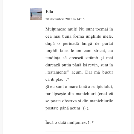
Ella
30 decembrie 2013 la 14:15
Mulțumesc mult! Nu sunt tocmai în
cea mai bună formă unghiile mele,
după o perioadă lungă de purtat
unghii false le-am cam stricat, au
tendința să crească strâmb și mai
durează puțin până își revin, sunt în
„tratamente” acum. Dar mă bucur
că îți plac. :*
Și eu sunt o mare fană a sclipiciului,
rar lipsește din manichiuri (cred că
se poate observa și din manichiurile
postate până acum :)) ).
Încă o dată mulțumesc! :*