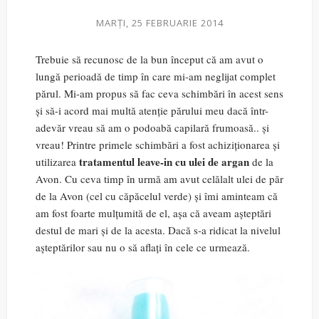
MARȚI, 25 FEBRUARIE 2014
Trebuie să recunosc de la bun început că am avut o
lungă perioadă de timp în care mi-am neglijat complet
părul. Mi-am propus să fac ceva schimbări în acest sens
și să-i acord mai multă atenție părului meu dacă într-
adevăr vreau să am o podoabă capilară frumoasă.. și
vreau! Printre primele schimbări a fost achiziționarea și
tratamentul leave-in cu ulei de argan
utilizarea
de la
Avon. Cu ceva timp în urmă am avut celălalt ulei de păr
de la Avon (cel cu căpăcelul verde) și îmi aminteam că
am fost foarte mulțumită de el, așa că aveam așteptări
destul de mari și de la acesta. Dacă s-a ridicat la nivelul
așteptărilor sau nu o să aflați în cele ce urmează.