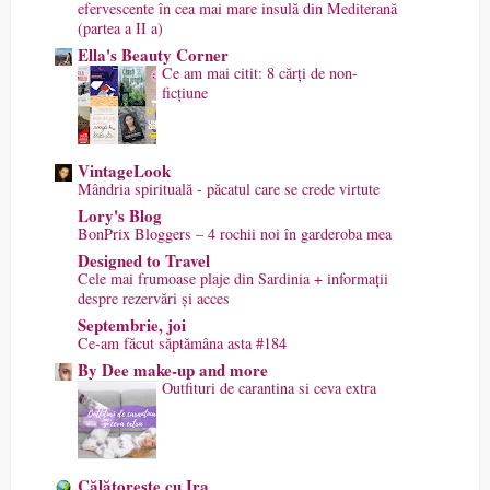
efervescente în cea mai mare insulă din Mediterană
(partea a II a)
Ella's Beauty Corner
Ce am mai citit: 8 cărți de non-
ficțiune
VintageLook
Mândria spirituală - păcatul care se crede virtute
Lory's Blog
BonPrix Bloggers – 4 rochii noi în garderoba mea
Designed to Travel
Cele mai frumoase plaje din Sardinia + informații
despre rezervări și acces
Septembrie, joi
Ce-am făcut săptămâna asta #184
By Dee make-up and more
Outfituri de carantina si ceva extra
Călătorește cu Ira