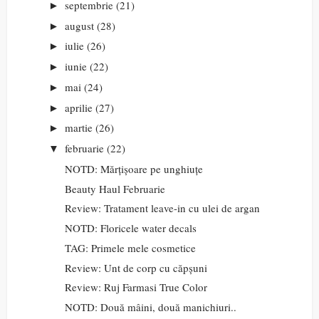
septembrie
(21)
►
august
(28)
►
iulie
(26)
►
iunie
(22)
►
mai
(24)
►
aprilie
(27)
►
martie
(26)
►
februarie
(22)
▼
NOTD: Mărțișoare pe unghiuțe
Beauty Haul Februarie
Review: Tratament leave-in cu ulei de argan
NOTD: Floricele water decals
TAG: Primele mele cosmetice
Review: Unt de corp cu căpșuni
Review: Ruj Farmasi True Color
NOTD: Două mâini, două manichiuri..