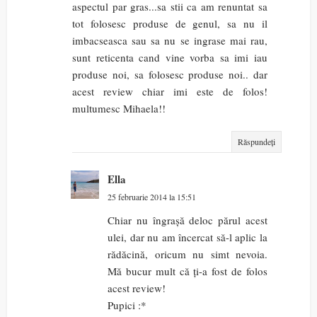
aspectul par gras...sa stii ca am renuntat sa
tot folosesc produse de genul, sa nu il
imbacseasca sau sa nu se ingrase mai rau,
sunt reticenta cand vine vorba sa imi iau
produse noi, sa folosesc produse noi.. dar
acest review chiar imi este de folos!
multumesc Mihaela!!
Răspundeți
Ella
25 februarie 2014 la 15:51
Chiar nu îngrașă deloc părul acest
ulei, dar nu am încercat să-l aplic la
rădăcină, oricum nu simt nevoia.
Mă bucur mult că ți-a fost de folos
acest review!
Pupici :*