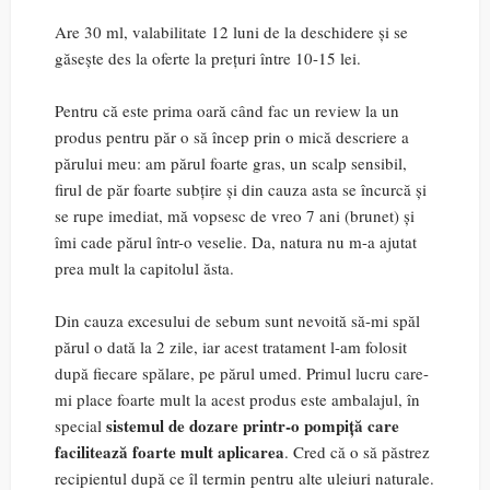
Are 30 ml, valabilitate 12 luni de la deschidere și se
găsește des la oferte la prețuri între 10-15 lei.
Pentru că este prima oară când fac un review la un
produs pentru păr o să încep prin o mică descriere a
părului meu: am părul foarte gras, un scalp sensibil,
firul de păr foarte subțire și din cauza asta se încurcă și
se rupe imediat, mă vopsesc de vreo 7 ani (brunet) și
îmi cade părul într-o veselie. Da, natura nu m-a ajutat
prea mult la capitolul ăsta.
Din cauza excesului de sebum sunt nevoită să-mi spăl
părul o dată la 2 zile, iar acest tratament l-am folosit
după fiecare spălare, pe părul umed. Primul lucru care-
mi place foarte mult la acest produs este ambalajul, în
sistemul de dozare printr-o pompiță care
special
facilitează foarte mult aplicarea
. Cred că o să păstrez
recipientul după ce îl termin pentru alte uleiuri naturale.