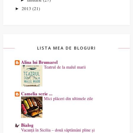
2013
(21)
►
LISTA MEA DE BLOGURI
Alina lui Brumarel
Teatrul de la malul marii
Camelia scrie ...
Mici plăceri din ultimele zile
Bialog
Vacanță în Sicilia – două săptămâni pline și