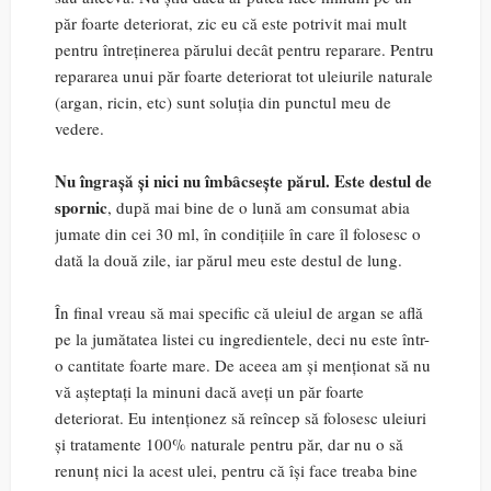
păr foarte deteriorat, zic eu că este potrivit mai mult
pentru întreținerea părului decât pentru reparare. Pentru
repararea unui păr foarte deteriorat tot uleiurile naturale
(argan, ricin, etc) sunt soluția din punctul meu de
vedere.
Nu îngrașă și nici nu îmbâcsește părul. Este destul de
spornic
, după mai bine de o lună am consumat abia
jumate din cei 30 ml, în condițiile în care îl folosesc o
dată la două zile, iar părul meu este destul de lung.
În final vreau să mai specific că uleiul de argan se află
pe la jumătatea listei cu ingredientele, deci nu este într-
o cantitate foarte mare. De aceea am și menționat să nu
vă așteptați la minuni dacă aveți un păr foarte
deteriorat. Eu intenționez să reîncep să folosesc uleiuri
și tratamente 100% naturale pentru păr, dar nu o să
renunț nici la acest ulei, pentru că își face treaba bine