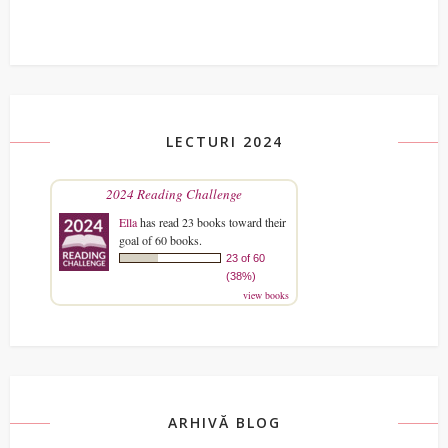
LECTURI 2024
2024 Reading Challenge
Ella
has read 23 books toward their
goal of 60 books.
23 of 60
(38%)
view books
ARHIVĂ BLOG