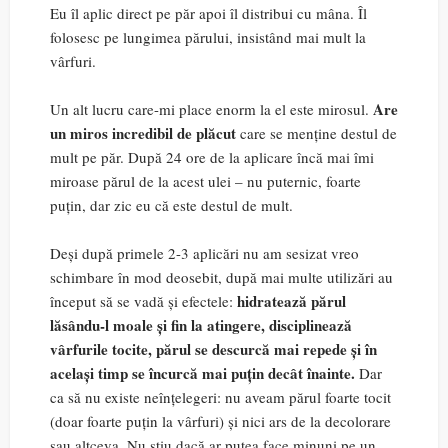
Eu îl aplic direct pe păr apoi îl distribui cu mâna. Îl
folosesc pe lungimea părului, insistând mai mult la
vârfuri.
Are
Un alt lucru care-mi place enorm la el este mirosul.
un miros incredibil de plăcut
care se menține destul de
mult pe păr. După 24 ore de la aplicare încă mai îmi
miroase părul de la acest ulei – nu puternic, foarte
puțin, dar zic eu că este destul de mult.
Deși după primele 2-3 aplicări nu am sesizat vreo
schimbare în mod deosebit, după mai multe utilizări au
hidratează părul
început să se vadă și efectele:
lăsându-l moale și fin la atingere, disciplinează
vârfurile tocite, părul se descurcă mai repede și în
același timp se încurcă mai puțin decât înainte.
Dar
ca să nu existe neînțelegeri: nu aveam părul foarte tocit
(doar foarte puțin la vârfuri) și nici ars de la decolorare
sau altceva. Nu știu dacă ar putea face minuni pe un