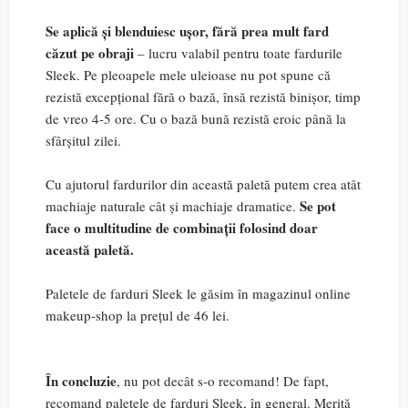
Se aplică și blenduiesc ușor, fără prea mult fard
căzut pe obraji
– lucru valabil pentru toate fardurile
Sleek. Pe pleoapele mele uleioase nu pot spune că
rezistă excepțional fără o bază, însă rezistă binișor, timp
de vreo 4-5 ore. Cu o bază bună rezistă eroic până la
sfârșitul zilei.
Cu ajutorul fardurilor din această paletă putem crea atât
Se pot
machiaje naturale cât și machiaje dramatice.
face o multitudine de combinații folosind doar
această paletă.
Paletele de farduri Sleek le găsim în magazinul online
makeup-shop la prețul de 46 lei.
În concluzie
, nu pot decât s-o recomand! De fapt,
recomand paletele de farduri Sleek, în general. Merită