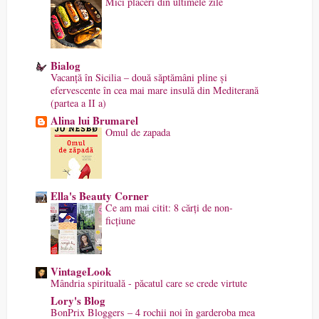
Mici plăceri din ultimele zile
Bialog
Vacanță în Sicilia – două săptămâni pline și
efervescente în cea mai mare insulă din Mediterană
(partea a II a)
Alina lui Brumarel
Omul de zapada
Ella's Beauty Corner
Ce am mai citit: 8 cărți de non-
ficțiune
VintageLook
Mândria spirituală - păcatul care se crede virtute
Lory's Blog
BonPrix Bloggers – 4 rochii noi în garderoba mea