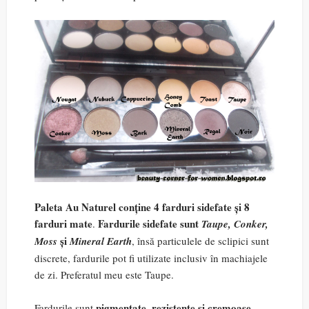
Paleta Au Naturel conține
4 farduri sidefate și 8
farduri mate
Fardurile sidefate sunt
.
Taupe, Conker,
și
Moss
Mineral Earth
, însă particulele de sclipici sunt
discrete, fardurile pot fi utilizate inclusiv în machiajele
de zi. Preferatul meu este Taupe.
pigmentate, rezistente și cremoase
Fardurile sunt
.