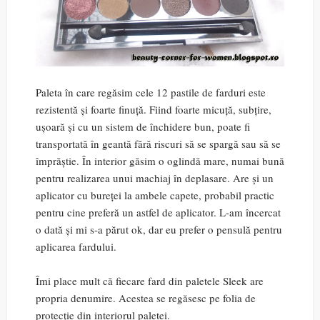
Paleta în care regăsim cele 12 pastile de farduri este
rezistentă și foarte finuță. Fiind foarte micuță, subțire,
ușoară și cu un sistem de închidere bun, poate fi
transportată în geantă fără riscuri să se spargă sau să se
împrăștie. În interior găsim o oglindă mare, numai bună
pentru realizarea unui machiaj în deplasare. Are și un
aplicator cu bureței la ambele capete, probabil practic
pentru cine preferă un astfel de aplicator. L-am încercat
o dată și mi s-a părut ok, dar eu prefer o pensulă pentru
aplicarea fardului.
Îmi place mult că fiecare fard din paletele Sleek are
propria denumire. Acestea se regăsesc pe folia de
protecție din interiorul paletei.