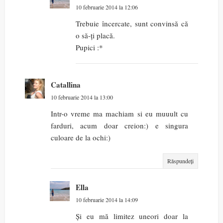
10 februarie 2014 la 12:06
Trebuie încercate, sunt convinsă că
o să-ți placă.
Pupici :*
Catallina
10 februarie 2014 la 13:00
Intr-o vreme ma machiam si eu muuult cu
farduri, acum doar creion:) e singura
culoare de la ochi:)
Răspundeți
Ella
10 februarie 2014 la 14:09
Și eu mă limitez uneori doar la