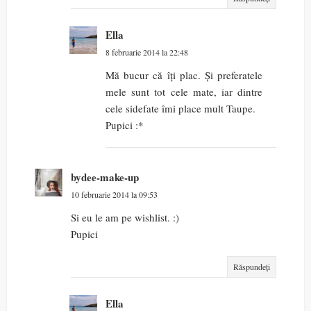
Ella
8 februarie 2014 la 22:48
Mă bucur că îți plac. Și preferatele
mele sunt tot cele mate, iar dintre
cele sidefate îmi place mult Taupe.
Pupici :*
bydee-make-up
10 februarie 2014 la 09:53
Si eu le am pe wishlist. :)
Pupici
Răspundeți
Ella