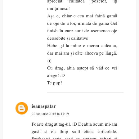
apreciat calitatea pozelor, îți
mulțumesc!
Așa e, chiar e cea mai faină gamă
de oje de a lor, urmată de gama Gel
finish în care sunt de asemenea oje
deosebite și calitative!
Hehe, și la mine e mereu cafeaua,
dar mai am și câte altceva pe lângă.
:))
Cu drag, abia aștept să văd ce vei
alege! :D
Te pup!
ioanaspatar
22 ianuarie 2015 la 17:19
Foarte dragut tag-ul. :D Deabia acum mi-am
gasit si eu timp sa-ti citesc articolele.
Profesorii astia cred ca suntem roboti si