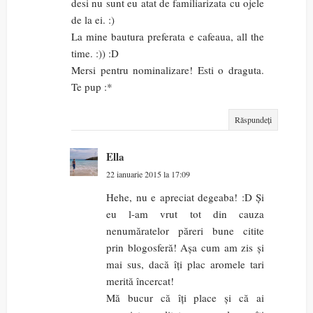
desi nu sunt eu atat de familiarizata cu ojele
de la ei. :)
La mine bautura preferata e cafeaua, all the
time. :)) :D
Mersi pentru nominalizare! Esti o draguta.
Te pup :*
Răspundeți
Ella
22 ianuarie 2015 la 17:09
Hehe, nu e apreciat degeaba! :D Și
eu l-am vrut tot din cauza
nenumăratelor păreri bune citite
prin blogosferă! Așa cum am zis și
mai sus, dacă îți plac aromele tari
merită încercat!
Mă bucur că îți place și că ai