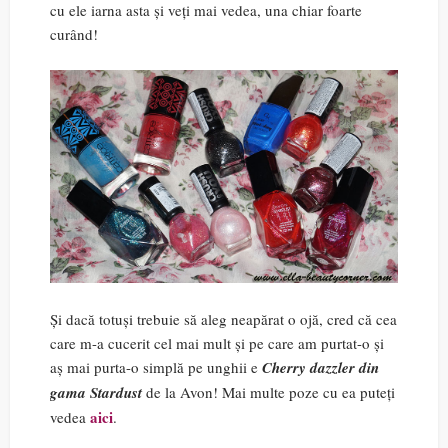
cu ele iarna asta și veți mai vedea, una chiar foarte
curând!
Și dacă totuși trebuie să aleg neapărat o ojă, cred că cea
care m-a cucerit cel mai mult și pe care am purtat-o și
aș mai purta-o simplă pe unghii e
Cherry dazzler din
gama Stardust
de la Avon! Mai multe poze cu ea puteți
aici
vedea
.