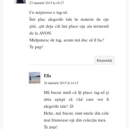
23 ianuarie 2015 la 16:27
Ce miştoooo e tag-ul.
Îmi plac alegerile tale în materie de oje
şiiii...ştii deja cât îmi place oja aia texturată
de la AVON.
Mulţumesc de tag, acum mă duc să îl fac!
Te pup!
Răspundeți
Ella
24 ianuarie 2015 la 14:15
Mă bucur mult că îți place tag-ul și
abia aștept să văd care vor fi
alegerile tale! :D
Hehe, mă bucur, sunt unele din cele
mai frumoase oje din colecția mea.
Te pup!