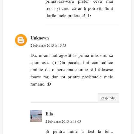
primăvara-vara prefer ceva mai
fresh și cred că ar fi potrivit. Sunt
florile mele preferate! :D
Unknown
2 februarie 2015 la 16:53
Da, m-am indragostit la prima mirosire, sa
spun asa. :)) Din pacate, imi cam aduce
aminte de o persoana anume si-l folosesc
foarte rar, dar tot printre preferatele mele
ramane. :D
Răspundeți
Ella
2 februarie 2015 la 18:03
Și pentru mine a fost la fel...