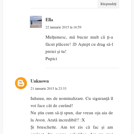
Răspundeți
Ella
22 ianuarie 2015 la 16:59
Mulțumesc, mă bucur mult că ți-a
făcut plăcere! :D Aștept cu drag să-l
preiei și tu!
Pupici
Unknown
21 ianuarie 2015 la 23:33
Iuhuuu, ms de nominalizare. Cu siguranță îl
voi face cât de curând!
Nu știu cum să-ți spun, dar vreau oja aia de
la Avon. Arată incredibil!! :X
Și bruschette. Am tot zis că fac și am
amânat din cauza caloriilor, dar nu mai