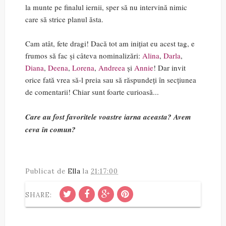
la munte pe finalul iernii, sper să nu intervină nimic
care să strice planul ăsta.
Cam atât, fete dragi! Dacă tot am inițiat eu acest tag, e
frumos să fac și câteva nominalizări:
Alina
,
Darla
,
Diana
,
Deena
,
Lorena
,
Andreea
și
Annie
! Dar invit
orice fată vrea să-l preia sau să răspundeți în secțiunea
de comentarii! Chiar sunt foarte curioasă...
Care au fost favoritele voastre iarna aceasta? Avem
ceva în comun?
Publicat de
Ella
la
21:17:00
SHARE: