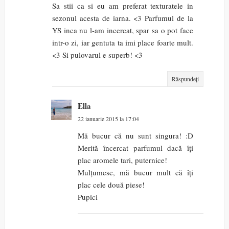
Sa stii ca si eu am preferat texturatele in
sezonul acesta de iarna. <3 Parfumul de la
YS inca nu l-am incercat, spar sa o pot face
intr-o zi, iar gentuta ta imi place foarte mult.
<3 Si pulovarul e superb! <3
Răspundeți
Ella
22 ianuarie 2015 la 17:04
Mă bucur că nu sunt singura! :D
Merită încercat parfumul dacă îți
plac aromele tari, puternice!
Mulțumesc, mă bucur mult că îți
plac cele două piese!
Pupici