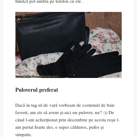
fiindcă pot umbla pe telefon cu ele.
Puloverul preferat
Dacă în tag-ul de vară vorbeam de costumul de baie
favorit, am zis să avem și-aici un pulover, nu? :)) De
când l-am achiziționat prin decembrie pe acesta roșu l-
am purtat foarte des, e super călduros, pufos și
simpatic.