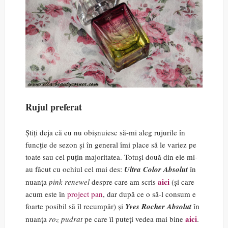
Rujul preferat
Știți deja că eu nu obișnuiesc să-mi aleg rujurile în
funcție de sezon și în general îmi place să le variez pe
toate sau cel puțin majoritatea. Totuși două din ele mi-
au făcut cu ochiul cel mai des:
Ultra Color Absolut
în
aici
nuanța
pink renewel
despre care am scris
(și care
acum este în
project pan
, dar după ce o să-l consum e
foarte posibil să îl recumpăr) și
Yves Rocher Absolut
în
aici
nuanța
roz pudrat
pe care îl puteți vedea mai bine
.