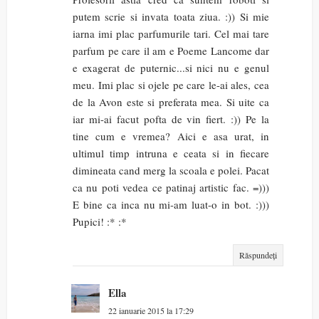
putem scrie si invata toata ziua. :)) Si mie
iarna imi plac parfumurile tari. Cel mai tare
parfum pe care il am e Poeme Lancome dar
e exagerat de puternic...si nici nu e genul
meu. Imi plac si ojele pe care le-ai ales, cea
de la Avon este si preferata mea. Si uite ca
iar mi-ai facut pofta de vin fiert. :)) Pe la
tine cum e vremea? Aici e asa urat, in
ultimul timp intruna e ceata si in fiecare
dimineata cand merg la scoala e polei. Pacat
ca nu poti vedea ce patinaj artistic fac. =)))
E bine ca inca nu mi-am luat-o in bot. :)))
Pupici! :* :*
Răspundeți
Ella
22 ianuarie 2015 la 17:29