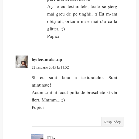
Așa e cu texturatele, toate se șterg
mai greu de pe unghii. :( Eu m-am
obișnuit, oricum nu e mai rău ca la
glitter. :))
Pupici
bydee-make-up
22 ianuarie 2015 la 11:52
Si eu sunt fana a texturatelor. Sunt
minunate!
Acum...mi-ai facut pofta de bruschete si vin
fiert. Mmmm...;))
Pupici
Răspundeți
Ella