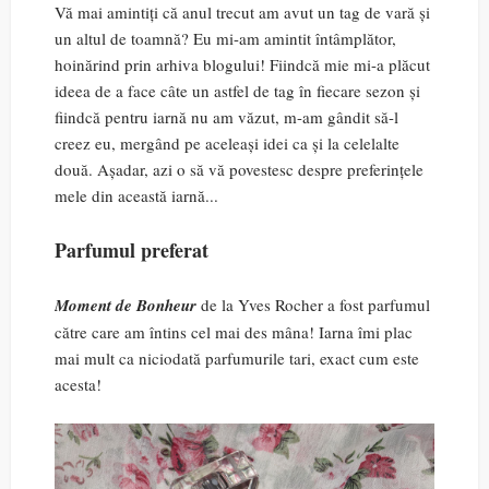
Vă mai amintiți că anul trecut am avut un tag de vară și
un altul de toamnă? Eu mi-am amintit întâmplător,
hoinărind prin arhiva blogului! Fiindcă mie mi-a plăcut
ideea de a face câte un astfel de tag în fiecare sezon și
fiindcă pentru iarnă nu am văzut, m-am gândit să-l
creez eu, mergând pe aceleași idei ca și la celelalte
două. Așadar, azi o să vă povestesc despre preferințele
mele din această iarnă...
Parfumul preferat
Moment de Bonheur
de la Yves Rocher a fost parfumul
către care am întins cel mai des mâna! Iarna îmi plac
mai mult ca niciodată parfumurile tari, exact cum este
acesta!