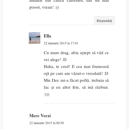
pooot, vreau! :))
Răspundeți
Ella
22 ianuarie 2015 la 17:01
Cu mare drag, abia aștept să văd ce
vei alege! :D
Haha, te cred! E cea mai frumoasă
ojă pe care am văzut-o vreodată! :D
Mie Dee mi-a făcut poftă, trebuia să
fac și eu altor fete, să mă răzbun.
:)))
Mere Verzi
22 ianuarie 2015 la 00:50