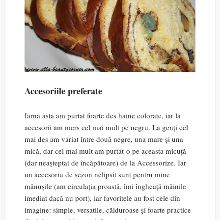
Accesoriile preferate
Iarna asta am purtat foarte des haine colorate, iar la
accesorii am mers cel mai mult pe negru. La genți cel
mai des am variat între două negre, una mare și una
mică, dar cel mai mult am purtat-o pe aceasta micuță
(dar neașteptat de încăpătoare) de la Accessorize. Iar
un accesoriu de sezon nelipsit sunt pentru mine
mânușile (am circulația proastă, îmi îngheață mâinile
imediat dacă nu port), iar favoritele au fost cele din
imagine: simple, versatile, călduroase și foarte practice