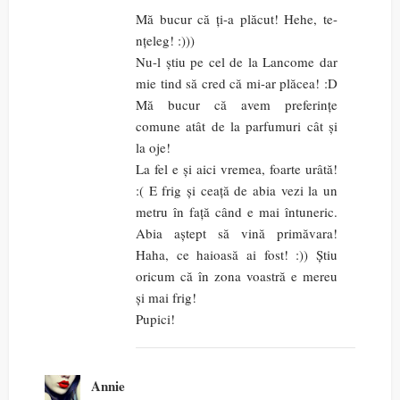
Mă bucur că ți-a plăcut! Hehe, te-
nțeleg! :)))
Nu-l știu pe cel de la Lancome dar
mie tind să cred că mi-ar plăcea! :D
Mă bucur că avem preferințe
comune atât de la parfumuri cât și
la oje!
La fel e și aici vremea, foarte urâtă!
:( E frig și ceață de abia vezi la un
metru în față când e mai întuneric.
Abia aștept să vină primăvara!
Haha, ce haioasă ai fost! :)) Știu
oricum că în zona voastră e mereu
și mai frig!
Pupici!
Annie