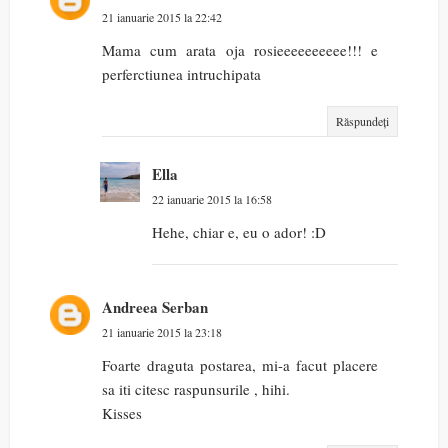
21 ianuarie 2015 la 22:42
Mama cum arata oja rosieeeeeeeeee!!! e
perferctiunea intruchipata
Răspundeți
Ella
22 ianuarie 2015 la 16:58
Hehe, chiar e, eu o ador! :D
Andreea Serban
21 ianuarie 2015 la 23:18
Foarte draguta postarea, mi-a facut placere
sa iti citesc raspunsurile , hihi.
Kisses