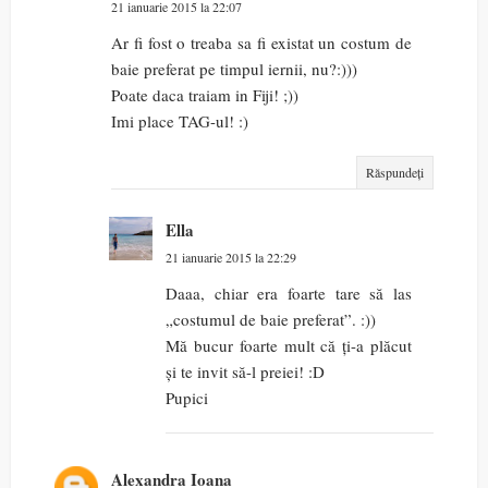
21 ianuarie 2015 la 22:07
Ar fi fost o treaba sa fi existat un costum de
baie preferat pe timpul iernii, nu?:)))
Poate daca traiam in Fiji! ;))
Imi place TAG-ul! :)
Răspundeți
Ella
21 ianuarie 2015 la 22:29
Daaa, chiar era foarte tare să las
„costumul de baie preferat”. :))
Mă bucur foarte mult că ți-a plăcut
și te invit să-l preiei! :D
Pupici
Alexandra Ioana