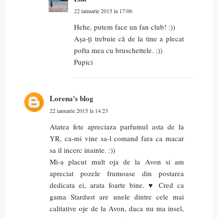
22 ianuarie 2015 la 17:06
Hehe, putem face un fan club! :))
Așa-ți trebuie că de la tine a plecat
pofta mea cu bruschettele. :))
Pupici
Lorena's blog
22 ianuarie 2015 la 14:23
Atatea fete apreciaza parfumul asta de la
YR, ca-mi vine sa-l comand fara ca macar
sa il incerc inainte. :))
Mi-a placut mult oja de la Avon si am
apreciat pozele frumoase din postarea
dedicata ei, arata foarte bine. ♥ Cred ca
gama Stardust are unele dintre cele mai
calitative oje de la Avon, daca nu ma insel,