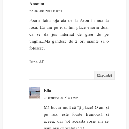
Anonim
22 ianuarie 2015 la 09:11
Foarte faina oja aia de la Avon in nuanta
rosu. Eu am pe roz. Imi place enorm doar
ca se da jos infernal de greu de pe
unghii...Ma gandesc de 2 ori inainte sa o
folosesc.
Irina AP
Răspundeți
Ella
22 ianuarie 2015 la 17:05
Mă bucur mult că îți place! O am și
pe roz, este foarte frumoasă și
aceea, dar tot aceasta roșie mi se
pare mai deosebită! :D