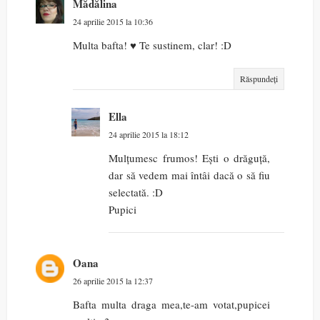
Mădălina
24 aprilie 2015 la 10:36
Multa bafta! ♥ Te sustinem, clar! :D
Răspundeți
Ella
24 aprilie 2015 la 18:12
Mulțumesc frumos! Ești o drăguță,
dar să vedem mai întâi dacă o să fiu
selectată. :D
Pupici
Oana
26 aprilie 2015 la 12:37
Bafta multa draga mea,te-am votat,pupicei