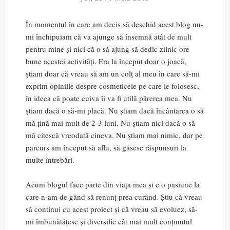
În momentul în care am decis să deschid acest blog nu-
mi închipuiam că va ajunge să însemnă atât de mult
pentru mine și nici că o să ajung să dedic zilnic ore
bune acestei activități. Era la început doar o joacă,
știam doar că vreau să am un colț al meu în care să-mi
exprim opiniile despre cosmeticele pe care le folosesc,
în ideea că poate cuiva îi va fi utilă părerea mea. Nu
știam dacă o să-mi placă. Nu știam dacă încântarea o să
mă țină mai mult de 2-3 luni. Nu știam nici dacă o să
mă citescă vreodată cineva. Nu știam mai nimic, dar pe
parcurs am început să aflu, să găsesc răspunsuri la
multe întrebări.
Acum blogul face parte din viața mea și e o pasiune la
care n-am de gând să renunț prea curând. Știu că vreau
să continui cu acest proiect și că vreau să evoluez, să-
mi îmbunătățesc și diversific cât mai mult conținutul