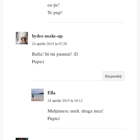
eu ție!
Te pup!
bydee-make-up
24 aprilie 2015 la 07:28
Bafta! Iti tin pumnii! :D
Pupici
Răspundeți
Ella
24 aprilie 2015 la 18:12
Mulțumesc mult, draga mea!
Pupici