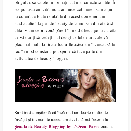
blogului, să vă ofer informații cât mai corecte și utile. În
scopul ăsta am citit mult, am încercat mereu să mă țin
la curent cu toate noutățile din acest domeniu, am
studiat alte bloguri de beauty de la noi sau din afară și
chiar v-am cerut vouă păreri în mod direct, pentru a afla
ce vă doriți să vedeți mai des și ce fel de articole vă
plac mai mult. Iar toate lucrurile astea am încercat să le
fac în mod constant, pot spune că face parte din
activitatea de beauty blogger.
Sunt însă conștientă că încă mai am foarte multe de
învățat și tocmai de aceea am decis să mă înscriu la
Școala de Beauty Blogging by L'Oreal Paris
, care se