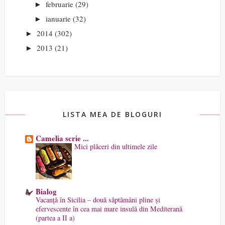
februarie
(29)
►
ianuarie
(32)
►
2014
(302)
►
2013
(21)
►
LISTA MEA DE BLOGURI
Camelia scrie ...
Mici plăceri din ultimele zile
Bialog
Vacanță în Sicilia – două săptămâni pline și
efervescente în cea mai mare insulă din Mediterană
(partea a II a)