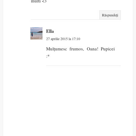
multi <3
Răspundeți
Ella
27 aprilie 2015 la 17:10
Mulțumesc frumos, Oana! Pupicei
:*