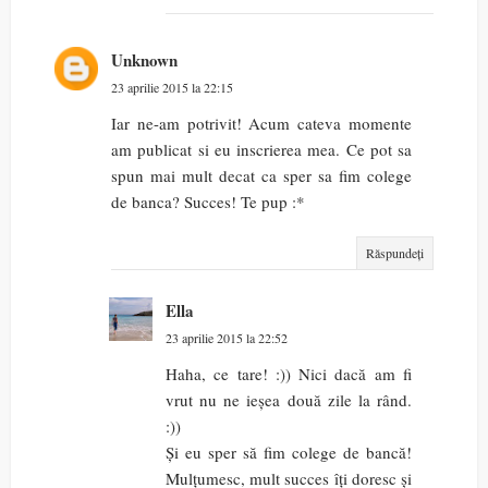
Unknown
23 aprilie 2015 la 22:15
Iar ne-am potrivit! Acum cateva momente
am publicat si eu inscrierea mea. Ce pot sa
spun mai mult decat ca sper sa fim colege
de banca? Succes! Te pup :*
Răspundeți
Ella
23 aprilie 2015 la 22:52
Haha, ce tare! :)) Nici dacă am fi
vrut nu ne ieșea două zile la rând.
:))
Și eu sper să fim colege de bancă!
Mulțumesc, mult succes îți doresc și