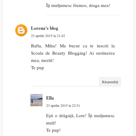
Îți mulțumesc frumos, draga mea!
Lorena's blog
23 aprilie 2015 la 21:42
Bafta, Miha! Ma bucur ca te inscrii la
Scoala de Beauty Blogging! Ai sustinerea
mea, meriti!
Te pup
Răspundeți
Ella
23 aprilie 2015 la 22:51
Ești o drăguță, Lore! Îți mulțumesc
mult!
Te pup!