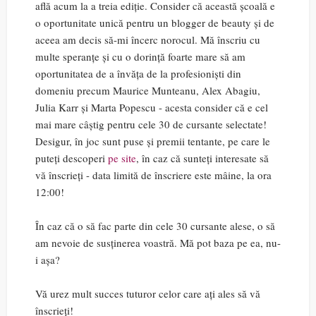
află acum la a treia ediție. Consider că această școală e
o oportunitate unică pentru un blogger de beauty și de
aceea am decis să-mi încerc norocul. Mă înscriu cu
multe speranțe și cu o dorință foarte mare să am
oportunitatea de a învăța de la profesioniști din
domeniu precum Maurice Munteanu, Alex Abagiu,
Julia Karr și Marta Popescu - acesta consider că e cel
mai mare câștig pentru cele 30 de cursante selectate!
Desigur, în joc sunt puse și premii tentante, pe care le
puteți descoperi
pe site
, în caz că sunteți interesate să
vă înscrieți - data limită de înscriere este mâine, la ora
12:00!
În caz că o să fac parte din cele 30 cursante alese, o să
am nevoie de susținerea voastră. Mă pot baza pe ea, nu-
i așa?
Vă urez mult succes tuturor celor care ați ales să vă
înscrieți!