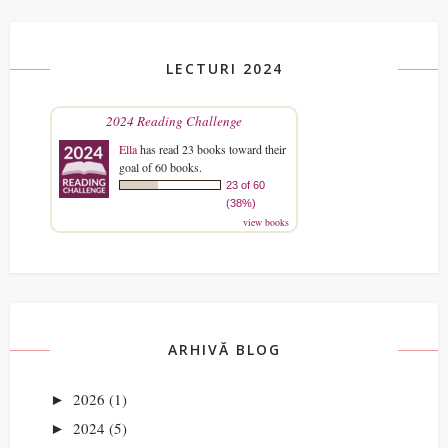
LECTURI 2024
2024 Reading Challenge
Ella
has read 23 books toward their
goal of 60 books.
23 of 60
(38%)
view books
ARHIVĂ BLOG
2026
(1)
►
2024
(5)
►