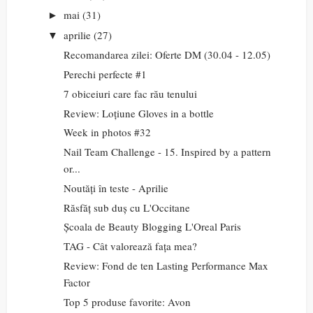
mai
(31)
►
aprilie
(27)
▼
Recomandarea zilei: Oferte DM (30.04 - 12.05)
Perechi perfecte #1
7 obiceiuri care fac rău tenului
Review: Loțiune Gloves in a bottle
Week in photos #32
Nail Team Challenge - 15. Inspired by a pattern
or...
Noutăți în teste - Aprilie
Răsfăț sub duș cu L'Occitane
Școala de Beauty Blogging L'Oreal Paris
TAG - Cât valorează fața mea?
Review: Fond de ten Lasting Performance Max
Factor
Top 5 produse favorite: Avon