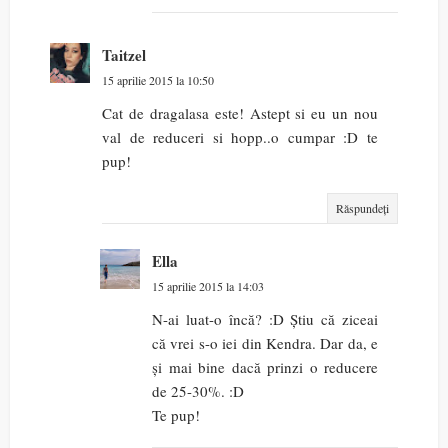
Taitzel
15 aprilie 2015 la 10:50
Cat de dragalasa este! Astept si eu un nou
val de reduceri si hopp..o cumpar :D te
pup!
Răspundeți
Ella
15 aprilie 2015 la 14:03
N-ai luat-o încă? :D Știu că ziceai
că vrei s-o iei din Kendra. Dar da, e
și mai bine dacă prinzi o reducere
de 25-30%. :D
Te pup!