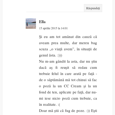
Răspundeți
Ella
15 aprilie 2015 la 14:01
Și eu am tot amânat din cauză că
aveam prea multe, dar mereu bag
scuza „o viață avem”, în situații de
genul ăsta. :)))
Nu m-am gândit la asta, dar nu știu
dacă aș fi reușit să redau cum
trebuie felul în care arată pe față -
de o săptămână mă tot chinui să fac
o poză la un CC Cream și la un
fond de ten, aplicate pe față, dar nu-
mi iese nicio poză cum trebuie, ca
în realitate. :(
Doar mă știi că fug de poze. :)) Ești