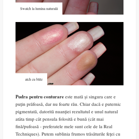
Swatch la lumina naturală
Swatch cu blitz
Pudra pentru conturare
este mată și singura care e
puțin prăfoasă, dar nu foarte rău. Chiar dacă e puternic
pigmentată, datorită nuanției rezultatul e unul natural
atâta timp cât pensula folosită e bună (cât mai
fină/pufoasă - preferatele mele sunt cele de la Real
Techniques). Putem sublinia frumos trăsăturile feței cu