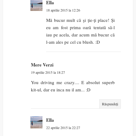
Ella
18 aprilie 2015 la 12:26
Mă bucur mult că și ție-ți place! Și
eu am fost prima oară tentată să-l
iau pe acela, dar acum mă bucur că
l-am ales pe cel cu blush. :D
Mere Verzi
19 aprilie 2015 la 18:27
You driving me crazy.... E absolut superb
kit-ul, dar eu inca nu il am... :D
Răspundeți
Ella
22 aprilie 2015 la 22:27