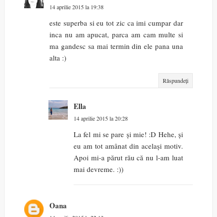
14 aprilie 2015 la 19:38
este superba si eu tot zic ca imi cumpar dar
inca nu am apucat, parca am cam multe si
ma gandesc sa mai termin din ele pana una
alta :)
Răspundeți
Ella
14 aprilie 2015 la 20:28
La fel mi se pare și mie! :D Hehe, și
eu am tot amânat din același motiv.
Apoi mi-a părut rău că nu l-am luat
mai devreme. :))
Oana