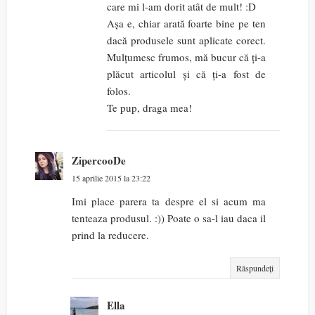
care mi l-am dorit atât de mult! :D
Așa e, chiar arată foarte bine pe ten
dacă produsele sunt aplicate corect.
Mulțumesc frumos, mă bucur că ți-a
plăcut articolul și că ți-a fost de
folos.
Te pup, draga mea!
ZipercooDe
15 aprilie 2015 la 23:22
Imi place parera ta despre el si acum ma
tenteaza produsul. :)) Poate o sa-l iau daca il
prind la reducere.
Răspundeți
Ella