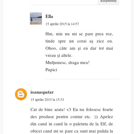
Răspundeți
Ella
15 aprilie 2015 la 14:57
Hm, mie nu mi se pare prea roz,
tinde spre un corai aș zice eu.
Ohoo, câte am și eu dar tot mai
vreau și altele.
Mulțumesc, draga mea!
Pupici
ioanaspatar
15 aprilie 2015 la 15:33
Cat de bine arata! <3 Eu nu folosesc foarte
des produse pentru contur etc. :)) Apelez
din cand in cand la o paletuta de la Elf, de
obicei cand mi se pare ca sunt mai palida la