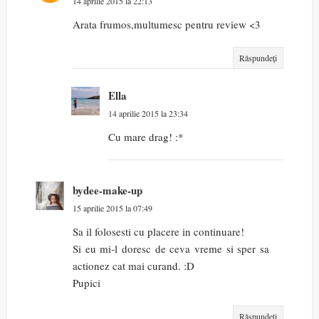
14 aprilie 2015 la 22:13
Arata frumos,multumesc pentru review <3
Răspundeți
Ella
14 aprilie 2015 la 23:34
Cu mare drag! :*
bydee-make-up
15 aprilie 2015 la 07:49
Sa il folosesti cu placere in continuare!
Si eu mi-l doresc de ceva vreme si sper sa
actionez cat mai curand. :D
Pupici
Răspundeți