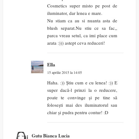
Cosmetics super misto pe post de
iluminator, dar lenea e mare.
Nu stiam ca au si nuanta asta de
blush separat.Nu stiu ce sa fac,,
parca vreau setul, ca imi place cum
arata :))) astept ceva reduceri!
Ella
15 aprilie 2015 la 14:05
Haha. :)) Știu cum e cu lenea! :)) E
super dacă-l prinzi la o reducere,
poate te convinge și pe tine să
folosești mai des iluminatorul sau
chiar și pudra pentru contur! :D
Gutu Bianca Lucia