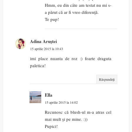
Hmm, eu din câte am testat nu mi s-
a părut că ar fi vreo diferență.
Te pup!
Adina Aruştei
15 aprilie 2015 la 10:43
imi place nuanta de roz :) foarte draguta
paletica!
Răspundeți
Ella
15 aprilie 2015 la 14:02
Recunosc că blush-ul m-a atras cel
mai mult și pe mine. :))
Pupici!