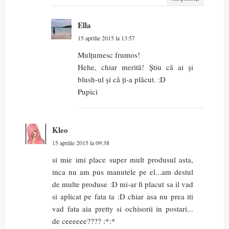
Ella
15 aprilie 2015 la 13:57
Mulțumesc frumos!
Hehe, chiar merită! Știu că ai și
blush-ul și că ți-a plăcut. :D
Pupici
Kleo
15 aprilie 2015 la 09:38
si mie imi place super mult produsul asta,
inca nu am pus manutele pe el...am destul
de multe produse :D mi-ar fi placut sa il vad
si aplicat pe fata ta :D chiar asa nu prea iti
vad fata aia pretty si ochisorii in postari...
de ceeeeee???? :*:*