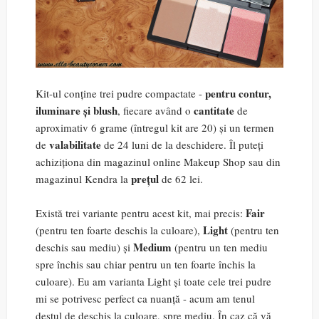
pentru contur,
Kit-ul conține trei pudre compactate -
iluminare și blush
cantitate
, fiecare având o
de
aproximativ 6 grame (întregul kit are 20) și un termen
valabilitate
de
de 24 luni de la deschidere. Îl puteți
achiziționa din magazinul online Makeup Shop sau din
prețul
magazinul Kendra la
de 62 lei.
Fair
Există trei variante pentru acest kit, mai precis:
Light
(pentru ten foarte deschis la culoare),
(pentru ten
Medium
deschis sau mediu) și
(pentru un ten mediu
spre închis sau chiar pentru un ten foarte închis la
culoare). Eu am varianta Light și toate cele trei pudre
mi se potrivesc perfect ca nuanță - acum am tenul
destul de deschis la culoare, spre mediu. În caz că vă