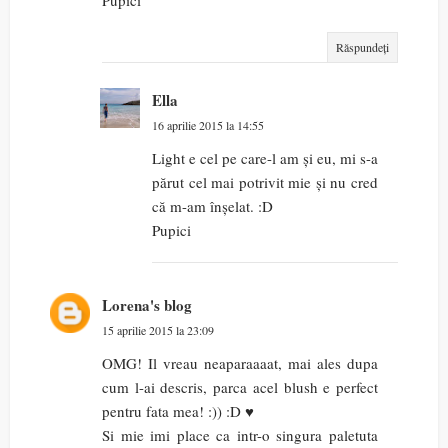
Pupici
Răspundeți
Ella
16 aprilie 2015 la 14:55
Light e cel pe care-l am și eu, mi s-a
părut cel mai potrivit mie și nu cred
că m-am înșelat. :D
Pupici
Lorena's blog
15 aprilie 2015 la 23:09
OMG! Il vreau neaparaaaat, mai ales dupa
cum l-ai descris, parca acel blush e perfect
pentru fata mea! :)) :D ♥
Si mie imi place ca intr-o singura paletuta