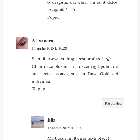
o drăguță, dar chiar nu sunt deloc
fotogenică. :D
Pupici
Alexandra
15 aprilie 2015 la 10:28
Si eu folosesc cu drag acest produs!!! 😍
Chiar daca blushul m-a dezamagit putin, nu
are aceiasi consistenta cu Rose Gold cel
individual.
Te pup
Răspundeți
Ella
15 aprilie 2015 la 14:02
Mă bucur mult că și ție-ți place!