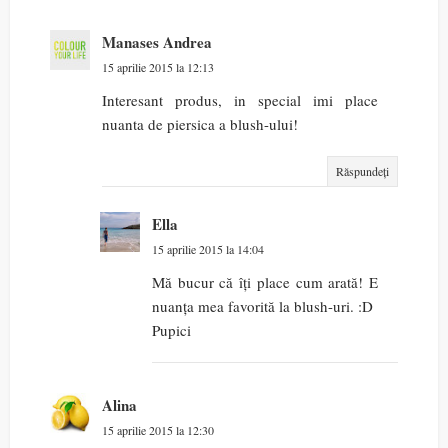
Manases Andrea
15 aprilie 2015 la 12:13
Interesant produs, in special imi place
nuanta de piersica a blush-ului!
Răspundeți
Ella
15 aprilie 2015 la 14:04
Mă bucur că îți place cum arată! E
nuanța mea favorită la blush-uri. :D
Pupici
Alina
15 aprilie 2015 la 12:30