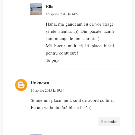
Ella
16 aprilie 2015 la 14:58
Haha, mă gândeam eu că vor atrage
și ele atenția. :)) Din păcate acum
sunt micuțe, le-am scurtat. :(
Mă bucur mult că îți place kit-ul
pentru conturare!
Te pup
Unknown
16 aprilie 2015 la 19:14
Și mie îmi place mult, sunt de acord cu tine.
Eu am varianta fără blush însă :)
Răspundeți