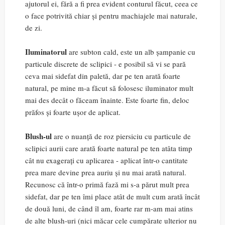
ajutorul ei, fără a fi prea evident conturul făcut, ceea ce
o face potrivită chiar și pentru machiajele mai naturale,
de zi.
Iluminatorul
are subton cald, este un alb șampanie cu
particule discrete de sclipici - e posibil să vi se pară
ceva mai sidefat din paletă, dar pe ten arată foarte
natural, pe mine m-a făcut să folosesc iluminator mult
mai des decât o făceam înainte. Este foarte fin, deloc
prăfos și foarte ușor de aplicat.
Blush-ul
are o nuanță de roz piersiciu cu particule de
sclipici aurii care arată foarte natural pe ten atâta timp
cât nu exagerați cu aplicarea - aplicat într-o cantitate
prea mare devine prea auriu și nu mai arată natural.
Recunosc că într-o primă fază mi s-a părut mult prea
sidefat, dar pe ten îmi place atât de mult cum arată încât
de două luni, de când îl am, foarte rar m-am mai atins
de alte blush-uri (nici măcar cele cumpărate ulterior nu