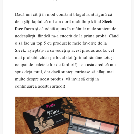
Dacă îmi citiți în mod constant blogul sunt sigură că
Sleek
deja știți faptul că mi-am dorit mult timp kit-ul
face form
și că odată ajuns în mâinile mele suntem de
nedespărțit, fiindcă m-a cucerit de la prima probă. Când
o să fac un top 5 cu produsele mele favorite de la
Sleek, așteptați-vă să vedeți și acest produs acolo, cel
mai probabil chiar pe locul doi (primul rămâne totuși
ocupat de paletele lor de farduri!) - cu asta cred că am
spus deja totul, dar dacă sunteți curioase să aflați mai
multe despre acest produs, vă invit să citiți în
continuarea acestui articol!