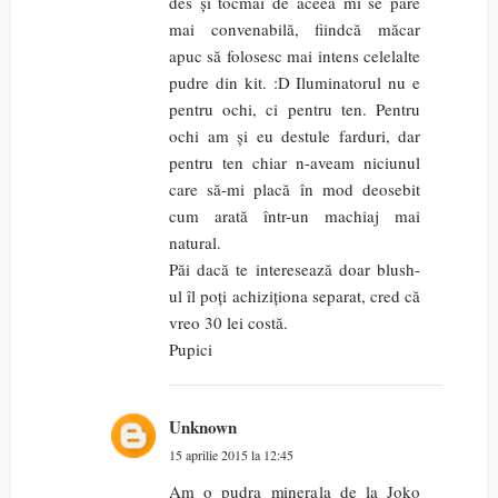
des și tocmai de aceea mi se pare
mai convenabilă, fiindcă măcar
apuc să folosesc mai intens celelalte
pudre din kit. :D Iluminatorul nu e
pentru ochi, ci pentru ten. Pentru
ochi am și eu destule farduri, dar
pentru ten chiar n-aveam niciunul
care să-mi placă în mod deosebit
cum arată într-un machiaj mai
natural.
Păi dacă te interesează doar blush-
ul îl poți achiziționa separat, cred că
vreo 30 lei costă.
Pupici
Unknown
15 aprilie 2015 la 12:45
Am o pudra minerala de la Joko