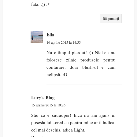
fata. :)) :*
Răspundeți
Ella
16 aprilie 2015 la 14:55
Nu e timpul pierdut! :)) Nici eu nu
folosesc zilnic produsele pentru
conturare, doar blush-ul e cam
nelipsit. :D
Lory's Blog
15 aprilie 2015 la 19:26
Stiu ca e suuuuper! Inca nu am ajuns in
posesia lui...cred ca pentru mine ar fi indicat
cel mai deschis, adica Light.